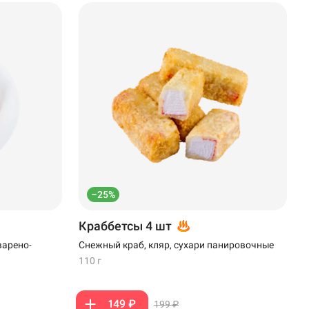
–25%
Краббетсы 4 шт
варено-
Снежный краб, кляр, сухари панировочные
110 г
149 ₽
199 ₽