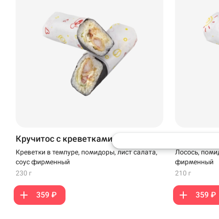
Доставка
Уфа
Иглино
ул. Пражская, 3 · 
Нагаево
Пермь
Кручитос с креветками
Кручитос 
Анапа
Креветки в темпуре, помидоры, лист салата,
Лосось, помид
соус фирменный
фирменный
230 г
210 г
Иглино
359 ₽
359 ₽
Ижевск
Крымск