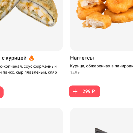
т с курицей
Наггетсы
Курица, обжаренная в паниров
о-копченая, соус фирменный,
и панко, сыр плавленый, кляр
145 г
299 ₽