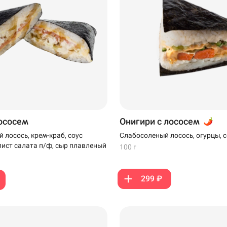
лососем
Онигири с лососем
 лосось, крем-краб, соус
Слабосоленый лосось, огурцы, с
ист салата п/ф, сыр плавленый
100 г
299 ₽