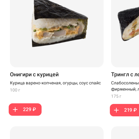
Онигири с курицей
Трингл с 
Курица варено-копченая, огурцы, соус спайс
Слабосоленый
фирменный, л
100 г
175 г
229 ₽
219 ₽