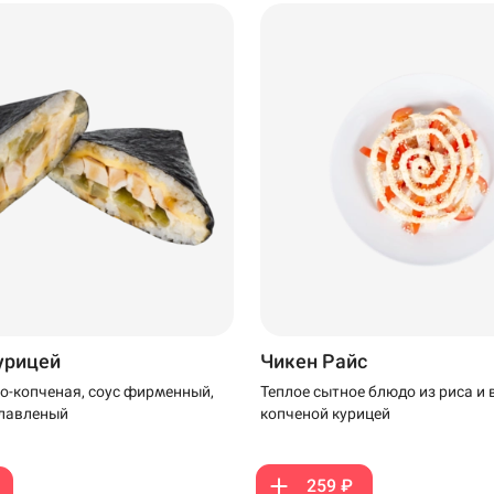
199 ₽
229 ₽
курицей
Чикен Райс
о-копченая, соус фирменный,
Теплое сытное блюдо из риса и 
плавленый
копченой курицей
259 ₽