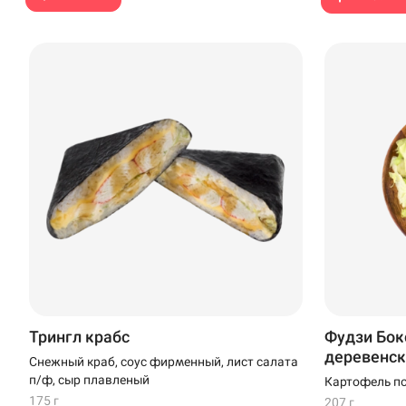
Трингл крабс
Фудзи Бок
деревенск
Снежный краб, соус фирменный, лист салата
п/ф, сыр плавленый
Картофель по
креветка в те
175 г
207 г