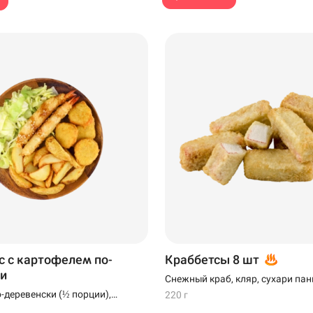
с с картофелем по-
Краббетсы 8 шт
и
Снежный краб, кляр, сухари па
-деревенски (½ порции),
220 г
мпуре (2 шт), наггетсы (4 шт)