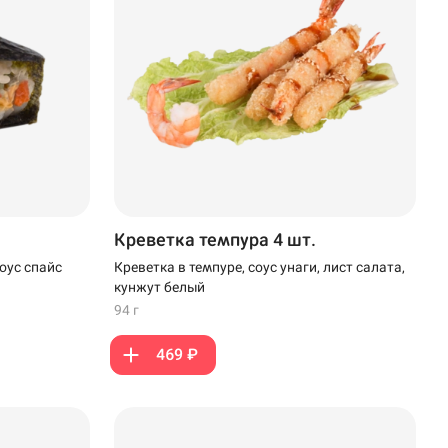
Креветка темпура 4 шт.
Креветка в темпуре, соус унаги, лист салата,
оус спайс
кунжут белый
94 г
469 ₽