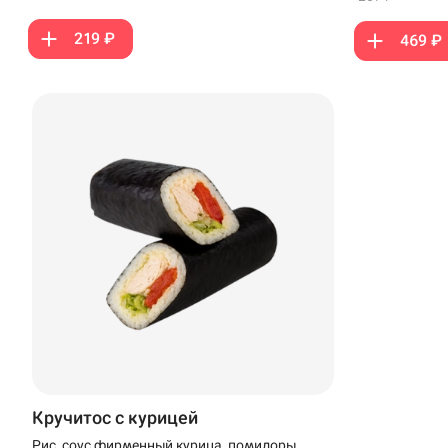
219 ₽
469 ₽
Кручитос с курицей
Рис, соус фирменный,курица, помидоры,