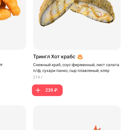
Трингл Хот крабс
ке
Снежный краб, соус фирменный, лист салата
п/ф, сухари панко, сыр плавленый, кляр
219 г
239 ₽