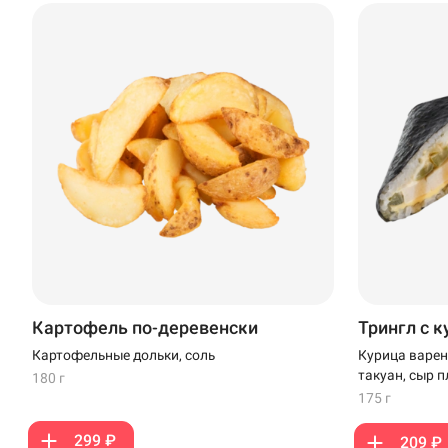
Кудрово
Нагаево
Новороссийск
Новый Уренгой
Пермь
Салават
Стерлитамак
Картофель по-деревенски
Трингл с 
Темрюк
Картофельные дольки, соль
Курица варен
такуан, сыр 
180 г
Уфа
175 г
Чебоксары
299 ₽
209 ₽