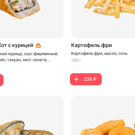
Хот с курицей
Картофель фри
Картофель фри, масло, соль
ная курица, соус фирменный,
айс, такуан, лист салата,
180 г
ляр и панко
239 ₽