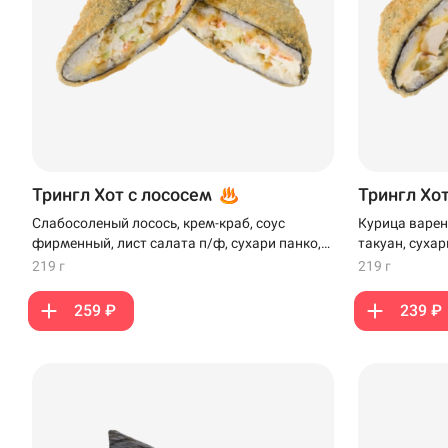
Трингл Хот с лососем
Трингл Хо
Слабосоленый лосось, крем-краб, соус
Курица варен
фирменный, лист салата п/ф, сухари панко,
такуан, сухар
сыр плавленый, кляр
219 г
219 г
259 ₽
239 ₽