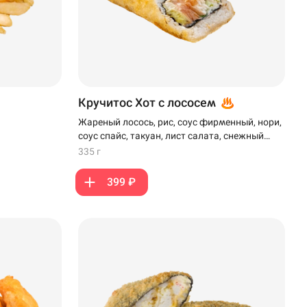
Кручитос Хот с лососем
Жареный лосось, рис, соус фирменный, нори,
соус спайс, такуан, лист салата, снежный
краб, моцарелла, кляр и панко
335 г
399 ₽