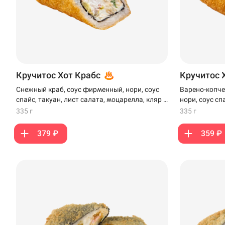
Кручитос Хот Крабс
Кручитос 
Снежный краб, соус фирменный, нори, соус
Варено-копче
спайс, такуан, лист салата, моцарелла, кляр и
нори, соус сп
панко
моцарелла, к
335 г
335 г
379 ₽
359 ₽