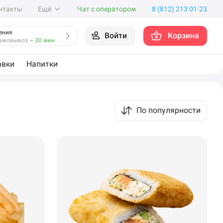
нтакты
Ещё
Чат с оператором
8 (812) 213 01-23
ения
Войти
Корзина
амовывоз
~ 30 мин
авки
Напитки
По популярности