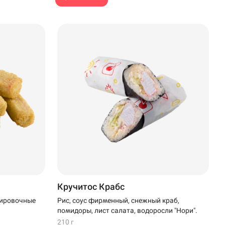
Кручитос Крабс
Рис, соус фирменный, снежный краб,
нировочные
помидоры, лист салата, водоросли "Нори".
210 г