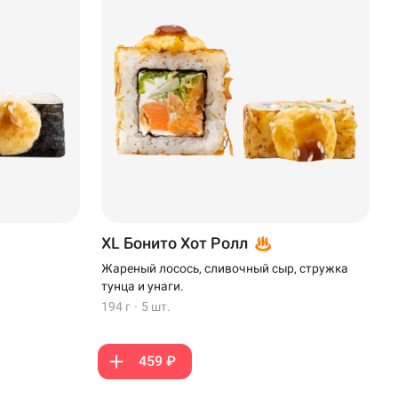
XL Бонито Хот Ролл
Жареный лосось, сливочный сыр, стружка
тунца и унаги.
194 г
·
5 шт.
459 ₽