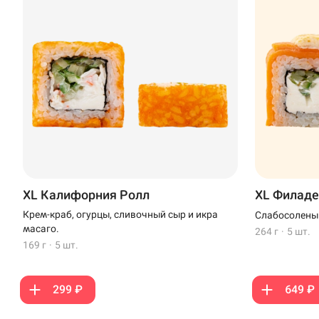
XL Калифорния Ролл
XL Филаде
Крем-краб, огурцы, сливочный сыр и икра
Слабосоленый
масаго.
264 г
·
5 шт.
169 г
·
5 шт.
299 ₽
649 ₽