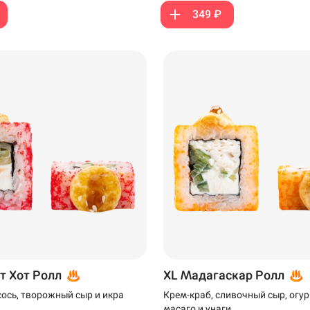
349 ₽
199 ₽
229 ₽
т Хот Ролл
XL Мадагаскар Ролл
ось, творожный сыр и икра
Крем-краб, сливочный сыр, огур
масаго и унаги.