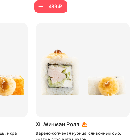
489 ₽
XL Мичман Ролл
цы, икра
Варено-копченая курица, сливочный сыр,
унаги и соус мега цезарь.