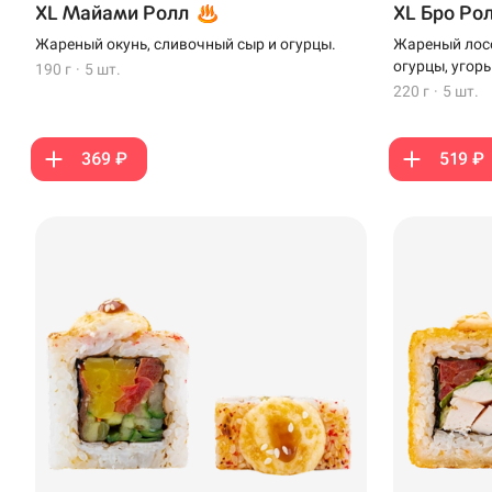
XL Майами Ролл
XL Бро Ро
Жареный окунь, сливочный сыр и огурцы.
Жареный лосо
огурцы, угорь
190 г
·
5 шт.
220 г
·
5 шт.
369 ₽
519 ₽