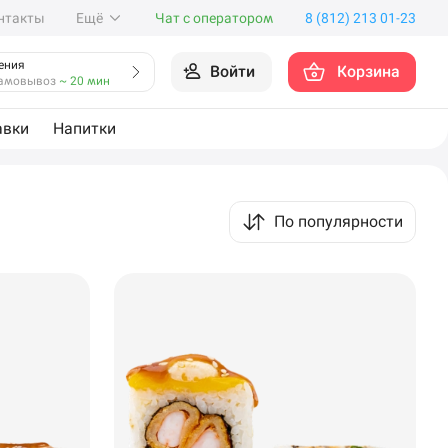
нтакты
Ещё
Чат с оператором
8 (812) 213 01-23
ения
Войти
Корзина
амовывоз
~ 20 мин
авки
Напитки
По популярности