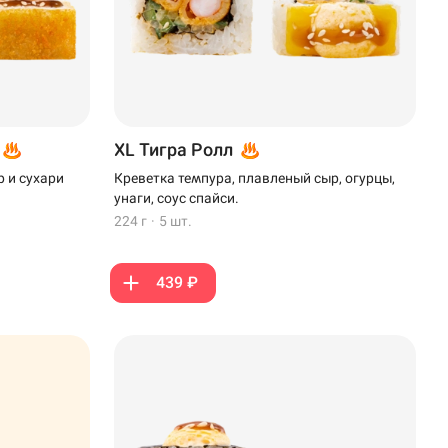
XL Тигра Ролл
 и сухари
Креветка темпура, плавленый сыр, огурцы,
унаги, соус спайси.
224 г
·
5 шт.
439 ₽