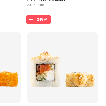
200 г
·
5 шт.
349 ₽