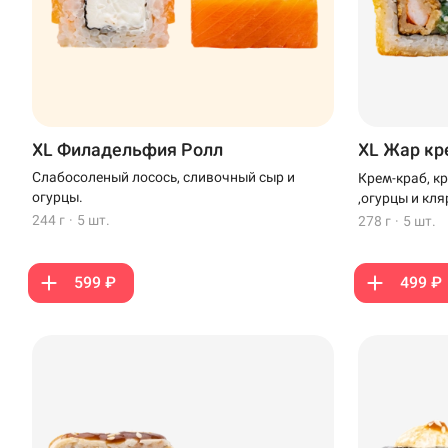
XL Филадельфия Ролл
XL Жар кр
Слабосоленый лосось, сливочный сыр и
Крем-краб, к
огурцы.
,огурцы и кля
244 г
·
5 шт.
278 г
·
5 шт.
599 ₽
499 ₽