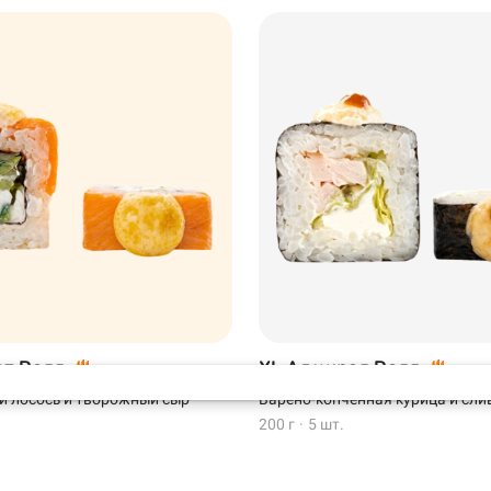
Кудрово
Самовывоз
Кудрово
от Ролл
XL Адмирал Ролл
й лосось и творожный сыр
Варено-копченная курица и сли
200 г
·
5 шт.