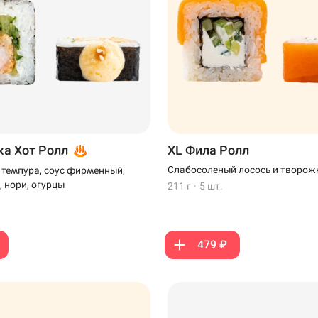
ка Хот Ролл
XL Фила Ролл
Слабосоленый лосось и творож
а темпура, соус фирменный,
, нори, огурцы
211 г
·
5 шт.
479 ₽