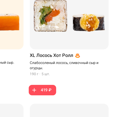
XL Лосось Хот Ролл
ный сыр.
Слабосоленый лосось, сливочный сыр и
огурцы.
190 г
·
5 шт.
419 ₽