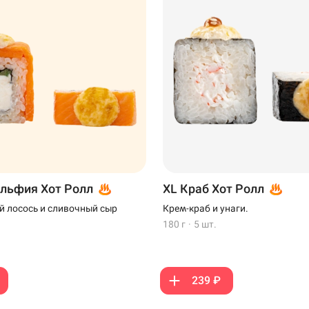
льфия Хот Ролл
XL Краб Хот Ролл
 лосось и сливочный сыр
Крем-краб и унаги.
180 г
·
5 шт.
239 ₽