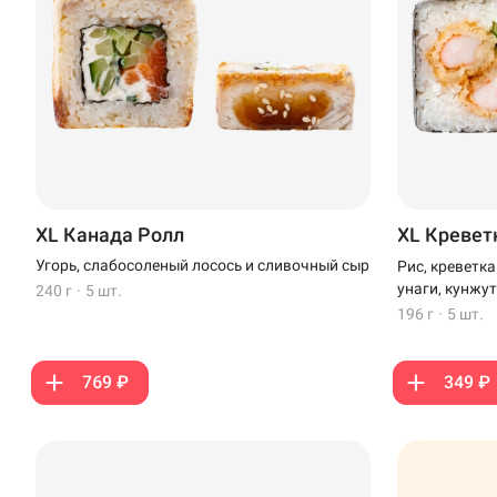
XL Канада Ролл
XL Кревет
Угорь, слабосоленый лосось и сливочный сыр
Рис, креветк
унаги, кунжут
240 г
·
5 шт.
196 г
·
5 шт.
769 ₽
349 ₽