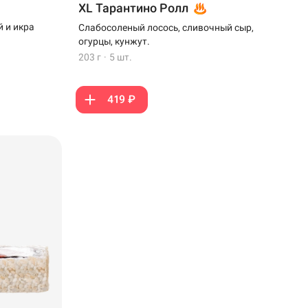
XL Тарантино Ролл
 и икра
Слабосоленый лосось, сливочный сыр,
огурцы, кунжут.
203 г
·
5 шт.
419 ₽