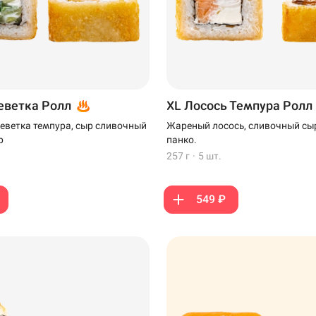
еветка Ролл
XL Лосось Темпура Ролл
реветка темпура, сыр сливочный
Жареный лосось, сливочный сыр
р
панко.
257 г
·
5 шт.
549 ₽