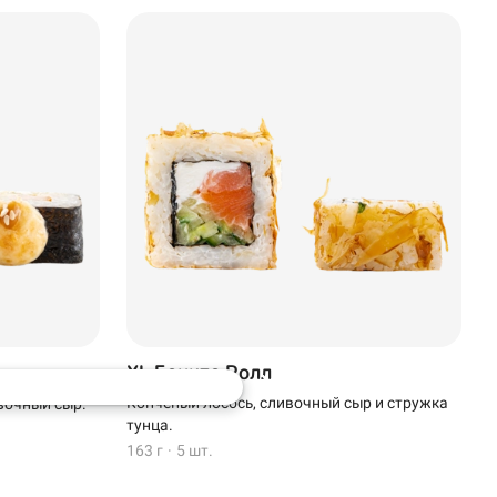
XL Бонито Ролл
Копченый лосось, сливочный сыр и стружка
вочный сыр.
тунца.
163 г
·
5 шт.