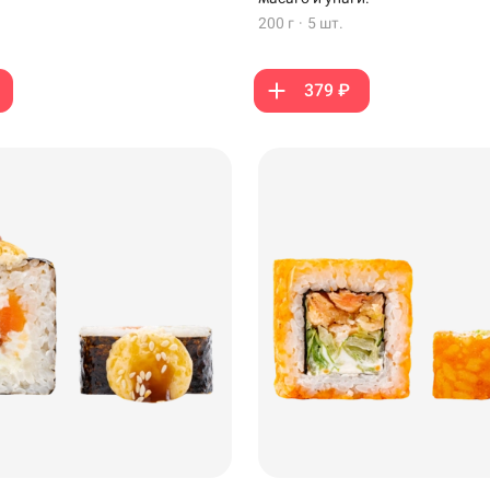
200 г
·
5 шт.
379 ₽