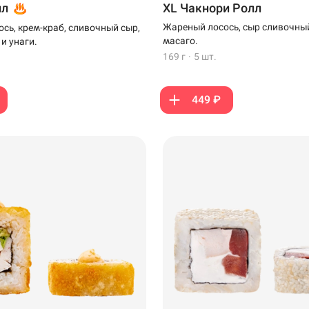
лл
XL Чакнори Ролл
Жареный лосось, сыр сливочный
сь, крем-краб, сливочный сыр,
масаго.
 и унаги.
169 г
·
5 шт.
449 ₽