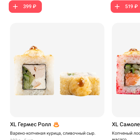
Ижевск
399 ₽
519 ₽
Крымск
Кудрово
Нагаево
Новороссийск
Новый Уренгой
Пермь
Салават
Стерлитамак
XL Гермес Ролл
XL Самоле
Темрюк
Варено-копченая курица, сливочный сыр.
Копченый лос
Уфа
масаго.