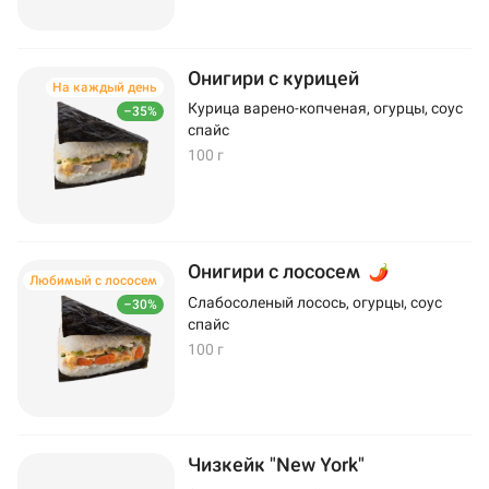
Онигири с курицей
На каждый день
Курица варено-копченая, огурцы, соус
–35%
спайс
100 г
Онигири с лососем
Любимый с лососем
Слабосоленый лосось, огурцы, соус
–30%
спайс
100 г
Чизкейк "New York"