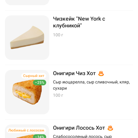
Чизкейк "New York с
клубникой"
100 г
Онигири Чиз Хот
Сырный хит
Сыр моцарелла, сыр сливочный, кляр,
–25%
сухари
100 г
Онигири Лосось Хот
Любимый с лососем
Слабососоленый лосось, сыр
–34%