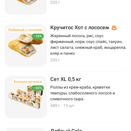
335 г
Кручитос Хот с лососем
Любимый с лососем
Жаренный лосось, рис, соус
–15%
фирменный, нори, соус спайс, такуан,
лист салата, снежный краб, моцарелла,
кляр и панко
335 г
Сет XL 0,5 кг
Больше начинки
Роллы из крем-краба, креветки
–30%
темпуры, слабосоленого лосося и
сливочного сыра..
589 г
·
15 шт.
Добрый Cola