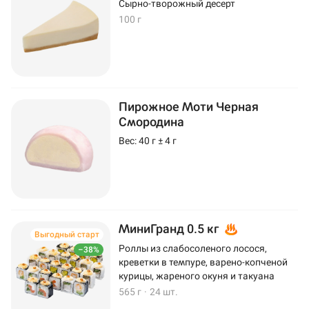
Сырно-творожный десерт
100 г
Пирожное Моти Черная
Смородина
Вес: 40 г ± 4 г
МиниГранд 0.5 кг
Выгодный старт
Роллы из слабосоленого лосося,
–38%
креветки в темпуре, варено-копченой
курицы, жареного окуня и такуана
565 г
·
24 шт.