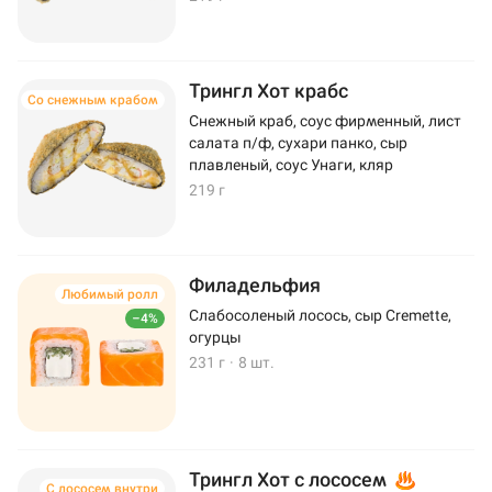
Трингл Хот крабс
Со снежным крабом
Снежный краб, соус фирменный, лист
салата п/ф, сухари панко, сыр
плавленый, соус Унаги, кляр
219 г
Филадельфия
Любимый ролл
Слабосоленый лосось, сыр Cremette,
–4%
огурцы
231 г
·
8 шт.
Трингл Хот с лососем
С лососем внутри