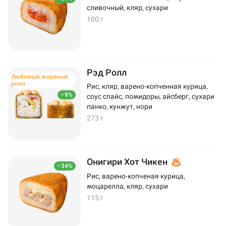
сливочный, кляр, сухари
100 г
Рэд Ролл
Любимый жареный
ролл
Рис, кляр, варено-копченная курица,
–9%
соус спайс, помидоры, айсберг, сухари
панко, кунжут, нори
273 г
Онигири Хот Чикен
–34%
Рис, варено-копченая курица,
моцарелла, кляр, сухари
115 г