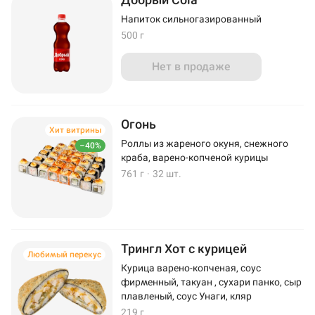
Напиток сильногазированный
500 г
Нет в продаже
Огонь
Хит витрины
Роллы из жареного окуня, снежного
–40%
краба, варено-копченой курицы
761 г
·
32 шт.
Трингл Хот с курицей
Любимый перекус
Курица варено-копченая, соус
фирменный, такуан , сухари панко, сыр
плавленый, соус Унаги, кляр
219 г