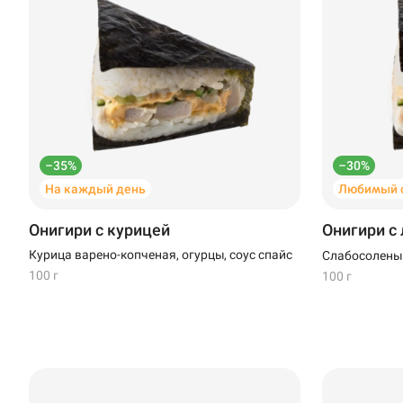
Нагаево
Новороссийск
Новый Уренгой
Пермь
–35%
–30%
Салават
На каждый день
Любимый с
Стерлитамак
Онигири с курицей
Онигири с
Темрюк
Курица варено-копченая, огурцы, соус спайс
Слабосоленый
100 г
100 г
Уфа
Чебоксары