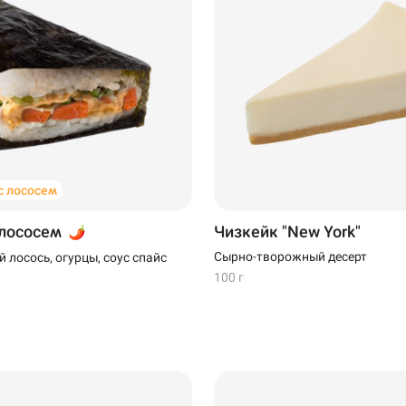
199 ₽
229 ₽
 лососем
 лососем
Чизкейк "New York"
Сырно-творожный десерт
 лосось, огурцы, соус спайс
100 г