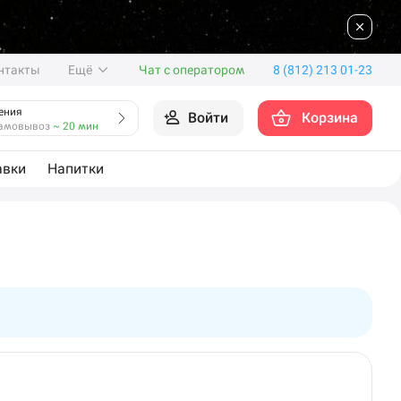
нтакты
Ещё
Чат с оператором
8 (812) 213 01-23
ения
Войти
Корзина
амовывоз
~ 20 мин
авки
Напитки