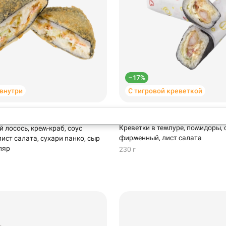
Самовывоз
Кудрово
–17%
 внутри
С тигровой креветкой
т с лососем
Кручитос с креветками
Креветки в темпуре, помидоры, 
 лосось, крем-краб, соус
фирменный, лист салата
ист салата, сухари панко, сыр
ляр
230 г