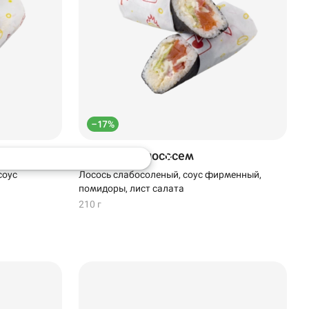
–17%
Кручитос с лососем
соус
Лосось слабосоленый, соус фирменный,
помидоры, лист салата
210 г