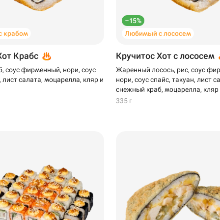
–15%
с крабом
Любимый с лососем
Хот Крабс
Кручитос Хот с лососем
, соус фирменный, нори, соус
Жаренный лосось, рис, соус фи
, лист салата, моцарелла, кляр и
нори, соус спайс, такуан, лист с
снежный краб, моцарелла, кляр
335 г