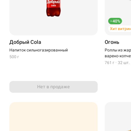
–40%
Хит витри
Добрый Cola
Огонь
Напиток сильногазированный
Роллы из жар
варено-копче
500 г
761 г
·
32 шт.
Нет в продаже