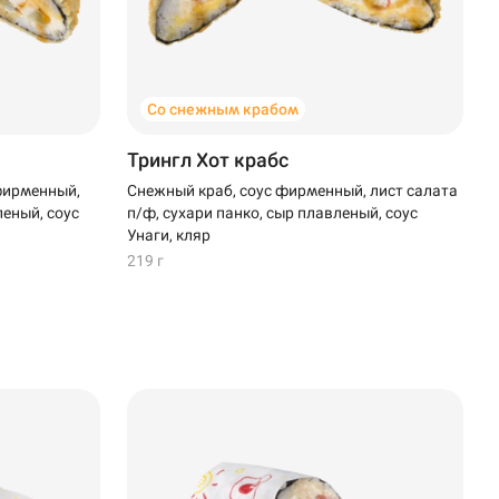
Со снежным крабом
Трингл Хот крабс
фирменный,
Снежный краб, соус фирменный, лист салата
леный, соус
п/ф, сухари панко, сыр плавленый, соус
Унаги, кляр
219 г