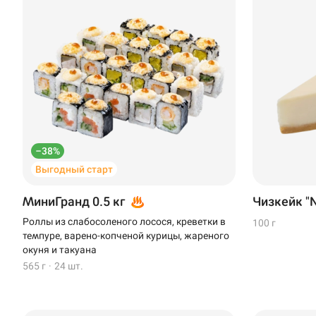
–38%
Выгодный старт
МиниГранд 0.5 кг
Чизкейк "N
Роллы из слабосоленого лосося, креветки в
100 г
темпуре, варено-копченой курицы, жареного
окуня и такуана
565 г
·
24 шт.