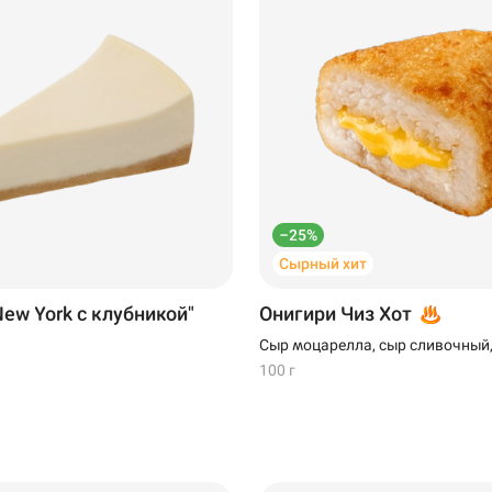
–25%
Сырный хит
ew York с клубникой"
Онигири Чиз Хот
Сыр моцарелла, сыр сливочный,
100 г