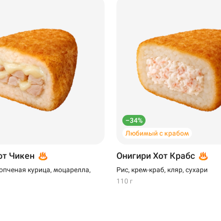
–34%
Любимый с крабом
от Чикен
Онигири Хот Крабс
копченая курица, моцарелла,
Рис, крем-краб, кляр, сухари
110 г