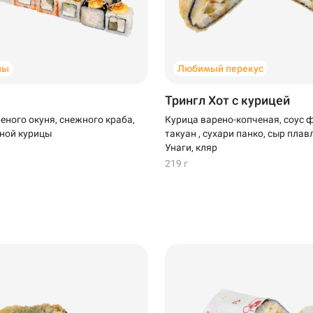
ны
Любимый перекус
Трингл Хот с курицей
еного окуня, снежного краба,
Курица варено-копченая, соус 
ной курицы
такуан , сухари панко, сыр плав
Унаги, кляр
219 г
Кудрово