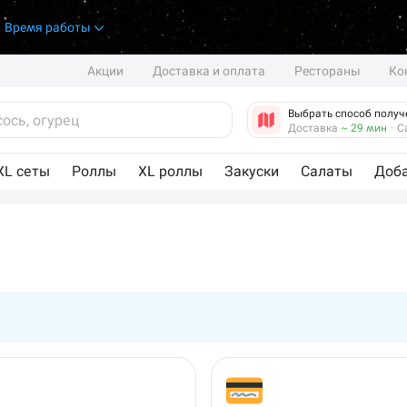
.
Время работы
Акции
Доставка и оплата
Рестораны
Ко
Выбрать способ получ
Доставка
~ 29 мин
·
С
XL сеты
Роллы
XL роллы
Закуски
Салаты
Доб