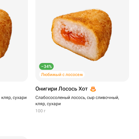
–34%
Любимый с лососем
Онигири Лосось Хот
 кляр, сухари
Слабососоленый лосось, сыр сливочный,
кляр, сухари
100 г