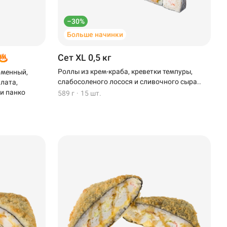
–30%
Больше начинки
Сет XL 0,5 кг
Роллы из крем-краба, креветки темпуры,
рменный,
слабосоленого лосося и сливочного сыра..
алата,
 и панко
589 г
·
15 шт.