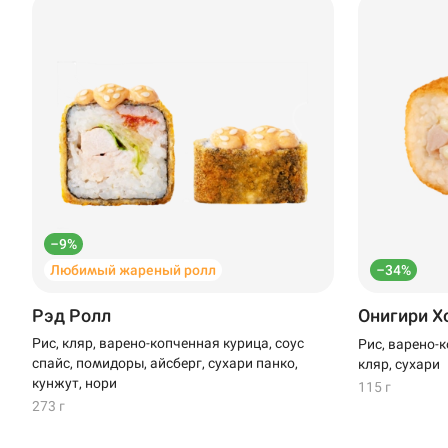
–9%
Любимый жареный ролл
–34%
Рэд Ролл
Онигири Х
Рис, кляр, варено-копченная курица, соус
Рис, варено-
спайс, помидоры, айсберг, сухари панко,
кляр, сухари
кунжут, нори
115 г
273 г