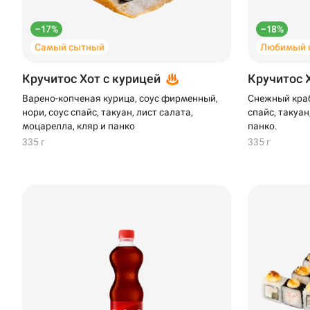
–17%
–18%
Самый сытный
Любимый 
Кручитос Хот с курицей
Кручитос 
Варено-копченая курица, соус фирменный,
Снежный краб
нори, соус спайс, такуан, лист салата,
спайс, такуан
моцарелла, кляр и панко
панко.
335 г
335 г