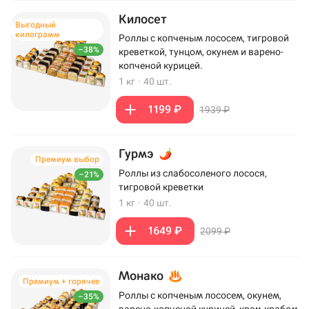
Килосет
Выгодный
килограмм
Роллы с копченым лососем, тигровой
–38%
креветкой, тунцом, окунем и варено-
копченой курицей.
1 кг
·
40 шт.
1199 ₽
1939 ₽
Гурмэ
Премиум выбор
Роллы из слабосоленого лосося,
–21%
тигровой креветки
1 кг
·
40 шт.
1649 ₽
2099 ₽
Монако
Премиум + горячее
Роллы с копченым лососем, окунем,
–35%