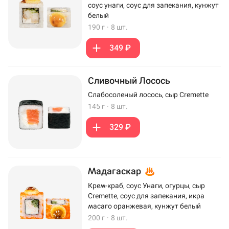
соус унаги, соус для запекания, кунжут
белый
190 г
·
8 шт.
349 ₽
Сливочный Лосось
Слабосоленый лосось, сыр Cremette
145 г
·
8 шт.
329 ₽
Мадагаскар
Крем-краб, соус Унаги, огурцы, сыр
Cremette, соус для запекания, икра
масаго оранжевая, кунжут белый
200 г
·
8 шт.