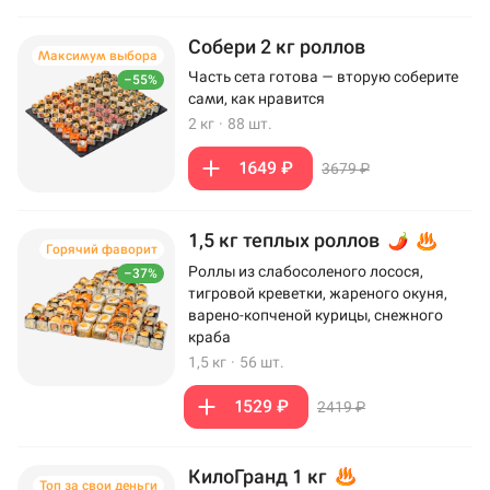
Собери 2 кг роллов
Максимум выбора
Часть сета готова — вторую соберите
–55%
сами, как нравится
2 кг
·
88 шт.
1649 ₽
3679 ₽
1,5 кг теплых роллов
Горячий фаворит
Роллы из слабосоленого лосося,
–37%
тигровой креветки, жареного окуня,
варено-копченой курицы, снежного
краба
1,5 кг
·
56 шт.
1529 ₽
2419 ₽
КилоГранд 1 кг
Топ за свои деньги