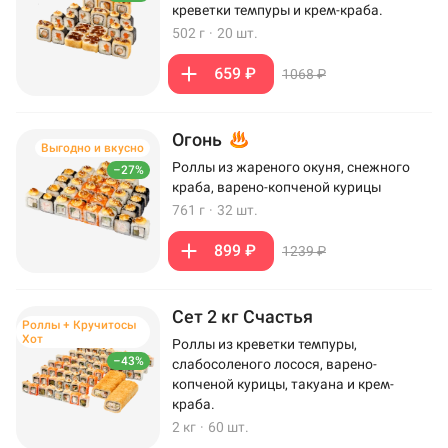
креветки темпуры и крем-краба.
502 г
·
20 шт.
659 ₽
1068 ₽
Огонь
Выгодно и вкусно
Роллы из жареного окуня, снежного
–27%
краба, варено-копченой курицы
761 г
·
32 шт.
899 ₽
1239 ₽
Сет 2 кг Счастья
Роллы + Кручитосы
Хот
Роллы из креветки темпуры,
–43%
слабосоленого лосося, варено-
копченой курицы, такуана и крем-
краба.
2 кг
·
60 шт.