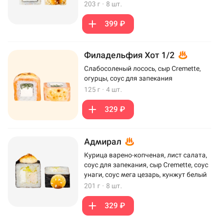
203 г
·
8 шт.
399 ₽
Филадельфия Хот 1/2
Слабосоленый лосось, сыр Cremette,
огурцы, соус для запекания
125 г
·
4 шт.
329 ₽
Адмирал
Курица варено-копченая, лист салата,
соус для запекания, сыр Cremette, соус
унаги, соус мега цезарь, кунжут белый
201 г
·
8 шт.
329 ₽