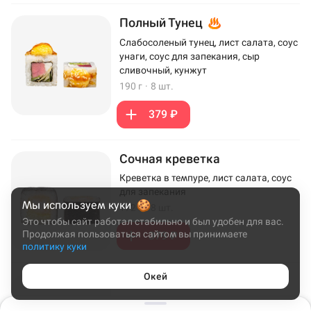
Полный Тунец
Слабосоленый тунец, лист салата, соус
унаги, соус для запекания, сыр
сливочный, кунжут
190 г
·
8 шт.
379 ₽
Сочная креветка
Креветка в темпуре, лист салата, соус
для запекания
Мы используем куки
172 г
·
8 шт.
Это чтобы сайт работал стабильно и был удобен для вас.
Продолжая пользоваться сайтом вы принимаете
379 ₽
политику куки
Окей
Эби Хот
Креветка в темпуре, сыр Cremette,