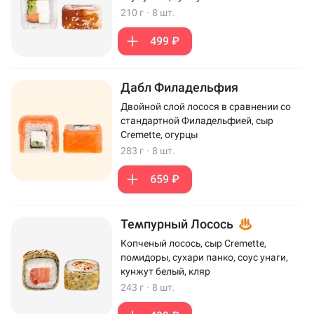
210 г
·
8 шт.
499 ₽
Дабл Филадельфия
Двойной слой лосося в сравнении со
стандартной Филадельфией, сыр
Cremette, огурцы
283 г
·
8 шт.
659 ₽
Темпурный Лосось
Копченый лосось, сыр Cremette,
помидоры, сухари панко, соус унаги,
кунжут белый, кляр
243 г
·
8 шт.