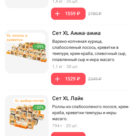
1,4 кг
·
35 шт.
1559 ₽
2780 ₽
Сет XL Амма-амма
XL лосось и
креветка
Варено-копченая курица,
–35%
слабосоленый лосось, креветки в
темпуре, крем-краба, сливочный сыр,
плавленный сыр и икра масаго.
1,1 кг
·
30 шт.
1529 ₽
2349 ₽
Сет XL Лайк
XL выбор гостей
Роллы из слабосоленого лосося, крем-
–22%
краба, креветки-темпуры и икры
масаго.
794 г
·
20 шт.