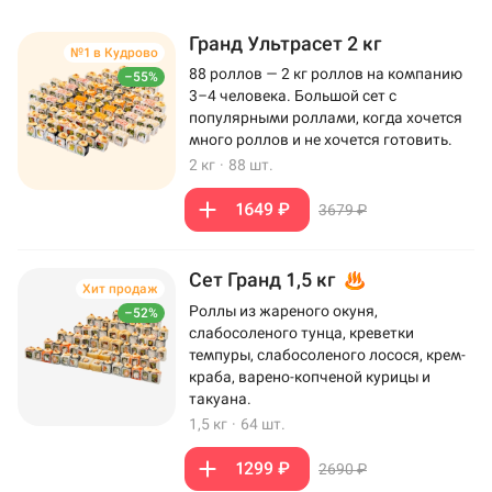
Гранд Ультрасет 2 кг
№1 в Кудрово
88 роллов — 2 кг роллов на компанию
–55%
3–4 человека. Большой сет с
популярными роллами, когда хочется
много роллов и не хочется готовить.
2 кг
·
88 шт.
1649 ₽
3679 ₽
Сет Гранд 1,5 кг
Хит продаж
Роллы из жареного окуня,
–52%
слабосоленого тунца, креветки
темпуры, слабосоленого лосося, крем-
краба, варено-копченой курицы и
такуана.
1,5 кг
·
64 шт.
1299 ₽
2690 ₽