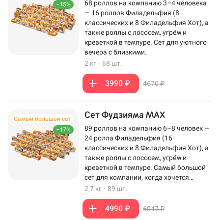
68 роллов на компанию 3–4 человека
–15%
— 16 роллов Филадельфия (8
классических и 8 Филадельфия Хот), а
также роллы с лососем, угрём и
креветкой в темпуре. Сет для уютного
вечера с близкими.
2 кг
·
68 шт.
3990 ₽
4670 ₽
Сет Фудзияма MAX
Самый большой сет
89 роллов на компанию 6–8 человек —
–17%
24 ролла Филадельфия (16
классических и 8 Филадельфия Хот), а
также роллы с лососем, угрём и
креветкой в темпуре. Самый большой
сет для компании, когда хочется
максимум роллов на столе.
2,7 кг
·
89 шт.
4990 ₽
6047 ₽