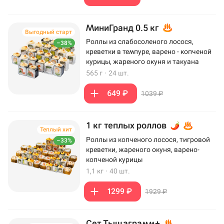
МиниГранд 0.5 кг
Выгодный старт
Роллы из слабосоленого лосося,
–38%
креветки в темпуре, варено - копченой
курицы, жареного окуня и такуана
565 г
·
24 шт.
649 ₽
1039 ₽
1 кг теплых роллов
Теплый хит
Роллы из копченого лосося, тигровой
–33%
креветки, жареного окуня, варено-
копченой курицы
1,1 кг
·
40 шт.
1299 ₽
1929 ₽
Сет Тыщаграмм+