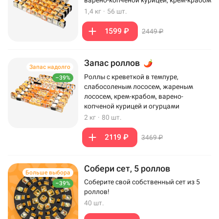
варено-копченой курицей, крем-крабом
1,4 кг
·
56 шт.
1599 ₽
2449 ₽
Запас роллов
Запас надолго
Роллы с креветкой в темпуре,
–39%
слабосоленым лососем, жареным
лососем, крем-крабом, варено-
копченой курицей и огурцами
2 кг
·
80 шт.
2119 ₽
3469 ₽
Собери сет, 5 роллов
Больше выбора
Соберите свой собственный сет из 5
–39%
роллов!
40 шт.