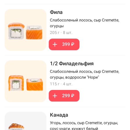
Фила
Слабосоленый лосось, сыр Cremette,
огурцы
205 г
·
8 шт.
399 ₽
1/2 Филадельфия
Слабосоленый лосось, сыр Cremette,
огурцы, водоросли "Нори"
115 г
·
4 шт.
299 ₽
Канада
Угорь, лосось, сыр Cremette, огурцы,
соус унаги, кунжут белый