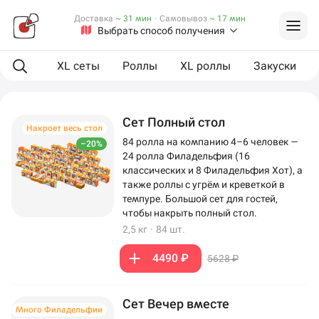
Доставка
~ 31 мин
·
Самовывоз
~ 17 мин
Выбрать способ получения
ая еда
XL сеты
Роллы
XL роллы
Закуски
Сет Полный стол
Накроет весь стол
84 ролла на компанию 4–6 человек —
–20%
24 ролла Филадельфия (16
классических и 8 Филадельфия Хот), а
также роллы с угрём и креветкой в
темпуре. Большой сет для гостей,
чтобы накрыть полный стол.
2,5 кг
·
84 шт.
4490 ₽
5628 ₽
Сет Вечер вместе
Много Филадельфии