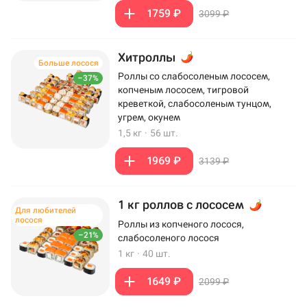
1759 ₽
3099 ₽
Хитроллы
Больше лосося
Роллы со слабосоленым лососем,
–37%
копченым лососем, тигровой
креветкой, слабосоленым тунцом,
угрем, окунем
1,5 кг
·
56 шт.
1969 ₽
3139 ₽
1 кг роллов с лососем
Для любителей
лосося
Роллы из копченого лосося,
–21%
слабосоленого лосося
1 кг
·
40 шт.
1649 ₽
2099 ₽