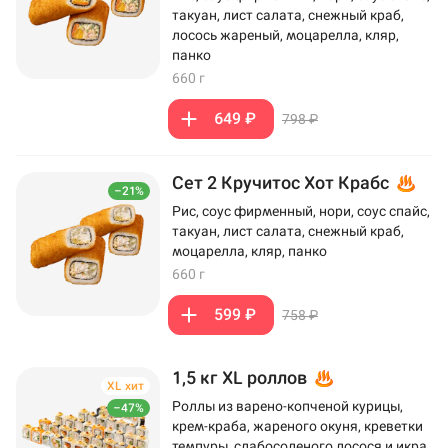
такуан, лист салата, снежный краб,
лосось жареный, моцарелла, кляр,
панко
660 г
649 ₽
798 ₽
Сет 2 Кручитос Хот Крабс
–21%
Рис, соус фирменный, нори, соус спайс,
такуан, лист салата, снежный краб,
моцарелла, кляр, панко
660 г
599 ₽
758 ₽
1,5 кг XL роллов
XL хит
Роллы из варено-копченой курицы,
–47%
крем-краба, жареного окуня, креветки
темпуры, слабосоленого лосося и икра