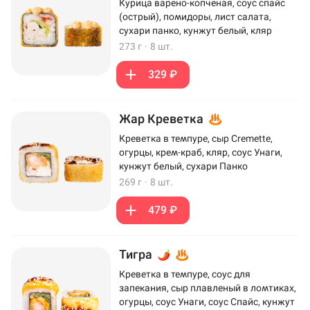
Курица варено-копченая, соус спайс
(острый), помидоры, лист салата,
сухари панко, кунжут белый, кляр
273 г
·
8 шт.
329 ₽
Жар Креветка
Креветка в темпуре, сыр Cremette,
огурцы, крем-краб, кляр, соус Унаги,
кунжут белый, сухари Панко
269 г
·
8 шт.
479 ₽
Тигра
Креветка в темпуре, соус для
запекания, сыр плавленый в ломтиках,
огурцы, соус Унаги, соус Спайс, кунжут