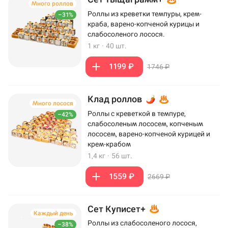
Много роллов
Роллы из креветки темпуры, крем-
–31%
краба, варено-копченой курицы и
слабосоленого лосося.
1 кг
·
40 шт.
1199 ₽
1746 ₽
Клад роллов
Много лосося
Роллы с креветкой в темпуре,
–42%
слабосоленым лососем, копченым
лососем, варено-копченой курицей и
крем-крабом
1,4 кг
·
56 шт.
1559 ₽
2669 ₽
Сет Куписет+
Каждый день
Роллы из слабосоленого лосося,
–38%