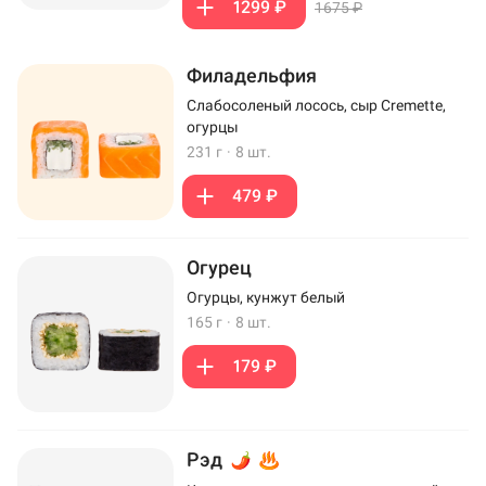
1299 ₽
1675 ₽
Филадельфия
Слабосоленый лосось, сыр Cremette,
огурцы
231 г
·
8 шт.
479 ₽
Огурец
Огурцы, кунжут белый
165 г
·
8 шт.
179 ₽
Рэд