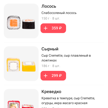
Лосось
Слабосоленый лосось
150 г
·
8 шт.
359 ₽
Сырный
Сыр Cremette, сыр плавленый в
ломтиках
186 г
·
8 шт.
299 ₽
Креведко
Креветка в темпуре, сыр Cremette,
огурцы, икра масаго красная