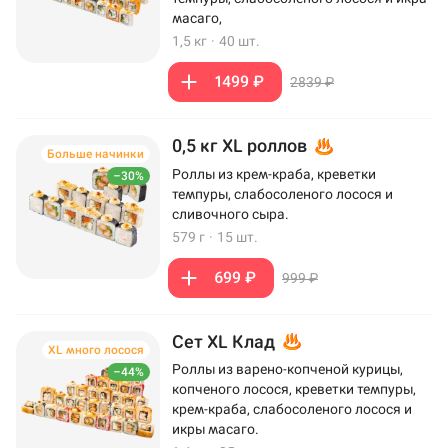
масаго,
1,5 кг
·
40 шт.
1499 ₽
2839 ₽
0,5 кг XL роллов
Больше начинки
Роллы из крем-краба, креветки
–30%
темпуры, слабосоленого лосося и
сливочного сыра.
579 г
·
15 шт.
699 ₽
999 ₽
Сет XL Клад
XL много лосося
Роллы из варено-копченой курицы,
–44%
копченого лосося, креветки темпуры,
крем-краба, слабосоленого лосося и
икры масаго.