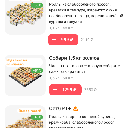
Роллы из слабосоленого лосося,
–53%
креветки в темпуре, жареного окуня ,
слабосоленого тунца, варено-копчёной
курицы и такуана
1,1 кг
·
48 шт.
999 ₽
2119 ₽
Собери 1,5 кг роллов
Идеально на
компанию
Часть сета готова — вторую соберите
–51%
сами, как нравится
1,5 кг
·
64 шт.
1299 ₽
2650 ₽
СетGPT+
Выбор гостей
Роллы из варено-копченой курицы,
–43%
крем-краба, слабосоленого лосося,