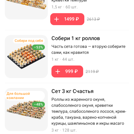
креветки темпуры
1,5 кг
·
60 шт.
1499 ₽
2613 ₽
Собери 1 кг роллов
Собери под себя
Часть сета готова — вторую соберите
–53%
сами, как нравится
1 кг
·
44 шт.
999 ₽
2119 ₽
Сет 3 кг Счастья
Для большой
компании
Роллы из жаренного окуня,
–48%
слабосоленого окуня, креветки
темпура, слабосоленого лосося, крем-
краба, такуана, варено-копченой
курицы, шампиньонов и икры масаго
3 кг
·
128 шт.