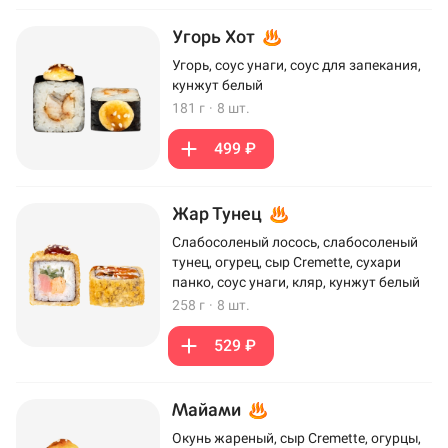
Угорь Хот
Угорь, соус унаги, соус для запекания,
кунжут белый
181 г
·
8 шт.
499 ₽
Жар Тунец
Слабосоленый лосось, слабосоленый
тунец, огурец, сыр Cremette, сухари
панко, соус унаги, кляр, кунжут белый
258 г
·
8 шт.
529 ₽
Майами
Окунь жареный, сыр Cremette, огурцы,