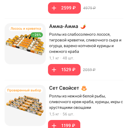
2599 ₽
4979 ₽
Амма-Амма
Лосось и креветка
Роллы из слабосоленого лосося,
–26%
тигровой креветки, сливочного сыра и
огурца, варено-копченой курицы и
снежного краба
1,1 кг
·
48 шт.
1529 ₽
2059 ₽
Сет Свойсет
Проверенный выбор
Роллы из нежной белой рыбы,
сливочного крем-краба, курицы, икры с
хрустящими овощами
1,5 кг
·
56 шт.
1199 ₽