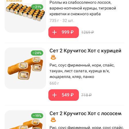
классика
Роллы из слабосоленого лосося,
–21%
варено-копченой курицы, тигровой
креветки и снежного краба
735 г
·
32 шт.
999 ₽
1269 ₽
Сет 2 Кручитос Хот с курицей
–24%
Рис, соус фирменный, нори, спайс,
такуан, лист салата, курица в/к,
моцарелла, кляр, панко
660 г
549 ₽
718 ₽
Сет 2 Кручитос Хот с лососем
–19%
Рис, соус фирменный, нори, соус спайс,