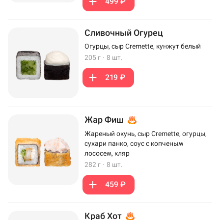
499 ₽
Сливочный Огурец
Огурцы, сыр Cremette, кунжут белый
205 г
·
8 шт.
219 ₽
Жар Фиш
Жареный окунь, сыр Cremette, огурцы,
сухари панко, соус с копченым
лососем, кляр
282 г
·
8 шт.
459 ₽
Краб Хот