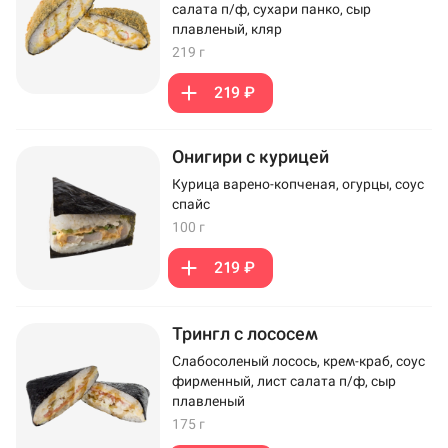
салата п/ф, сухари панко, сыр
плавленый, кляр
219 г
219 ₽
Онигири с курицей
Курица варено-копченая, огурцы, соус
спайс
100 г
219 ₽
Трингл с лососем
Слабосоленый лосось, крем-краб, соус
фирменный, лист салата п/ф, сыр
плавленый
175 г