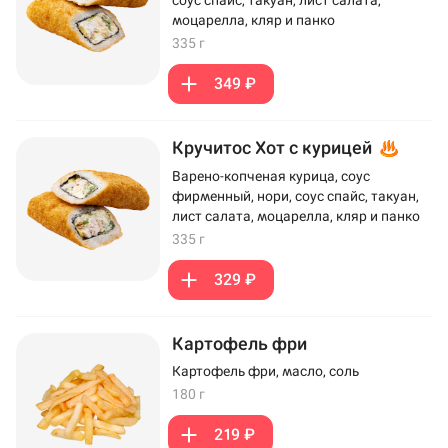
моцарелла, кляр и панко
335 г
349 ₽
Кручитос Хот с курицей
Варено-копченая курица, соус
фирменный, нори, соус спайс, такуан,
лист салата, моцарелла, кляр и панко
335 г
329 ₽
Картофель фри
Картофель фри, масло, соль
180 г
219 ₽