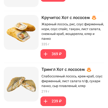
Кручитос Хот с лососем
Жареный лосось, рис, соус фирменный,
нори, соус спайс, такуан, лист салата,
снежный краб, моцарелла, кляр и
панко
335 г
369 ₽
Трингл Хот с лососем
Слабосоленый лосось, крем-краб, соус
фирменный, лист салата п/ф, сухари
панко, сыр плавленый, кляр
219 г
239 ₽