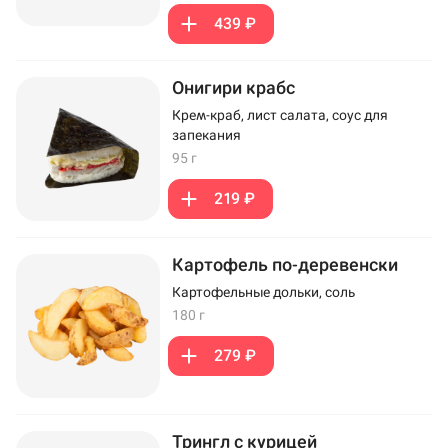
439 ₽
Онигири крабс
Крем-краб, лист салата, соус для
запекания
95 г
219 ₽
Картофель по-деревенски
Картофельные дольки, соль
180 г
279 ₽
Трингл с курицей