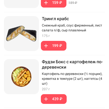
159 ₽
189 ₽
Трингл крабс
Снежный краб, соус фирменный, лист
салата п/ф, сыр плавленый
175 г
199 ₽
Фудзи Бокс с картофелем по-
деревенски
Картофель по-деревенски (½ порции),
креветка в темпуре (2 шт), наггетсы (4
шт)
207 г
439 ₽