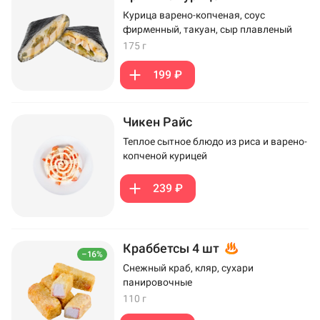
Курица варено-копченая, соус
фирменный, такуан, сыр плавленый
175 г
199 ₽
Чикен Райс
Теплое сытное блюдо из риса и варено-
копченой курицей
239 ₽
Краббетсы 4 шт
–16%
Снежный краб, кляр, сухари
панировочные
110 г