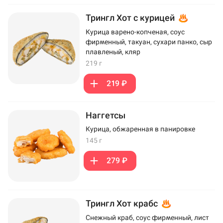
Трингл Хот с курицей
Курица варено-копченая, соус
фирменный, такуан, сухари панко, сыр
плавленый, кляр
219 г
219 ₽
Наггетсы
Курица, обжаренная в панировке
145 г
279 ₽
Трингл Хот крабс
Снежный краб, соус фирменный, лист