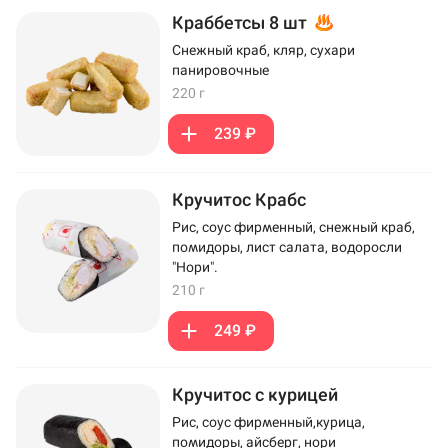
Краббетсы 8 шт
Снежный краб, кляр, сухари
панировочные
220 г
239 ₽
Кручитос Крабс
Рис, соус фирменный, снежный краб,
помидоры, лист салата, водоросли
"Нори".
210 г
249 ₽
Кручитос с курицей
Рис, соус фирменный,курица,
помидоры, айсберг, нори