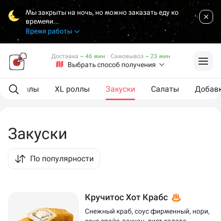
Мы закрыты на ночь, но можно заказать еду ко
времени...
Время работы
Доставка
~ 46 мин
·
Самовывоз
~ 23 мин
Выбрать способ получения
Роллы
XL роллы
Закуски
Салаты
Добав
Закуски
По популярности
Кручитос Хот Крабс
Снежный краб, соус фирменный, нори,
соус спайс, такуан, лист салата,