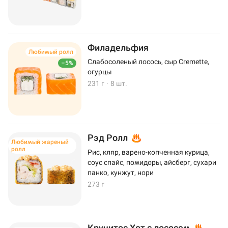
Филадельфия
Любимый ролл
Слабосоленый лосось, сыр Cremette,
–5%
огурцы
231 г
·
8 шт.
Рэд Ролл
Любимый жареный
ролл
Рис, кляр, варено-копченная курица,
соус спайс, помидоры, айсберг, сухари
панко, кунжут, нори
273 г
Кручитос Хот с лососем