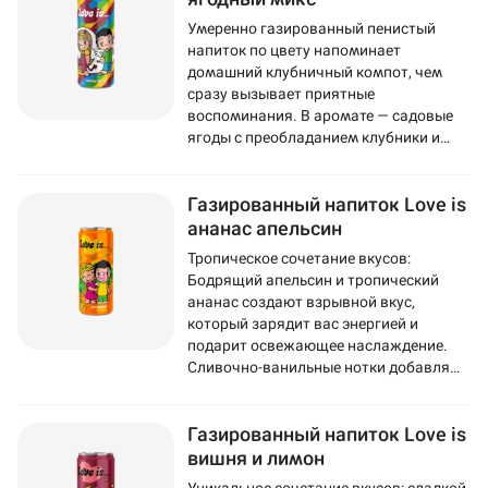
Умеренно газированный пенистый
напиток по цвету напоминает
домашний клубничный компот, чем
сразу вызывает приятные
воспоминания. В аромате — садовые
ягоды с преобладанием клубники и
смородины. Во вкусе ощущается
черника, а послевкусие напоминает
Газированный напиток Love is
популярную жвачку Love Is.
ананас апельсин
Тропическое сочетание вкусов:
Бодрящий апельсин и тропический
ананас создают взрывной вкус,
который зарядит вас энергией и
подарит освежающее наслаждение.
Сливочно-ванильные нотки добавляют
напитку мягкость и изысканность.
Газированный напиток Love is
вишня и лимон