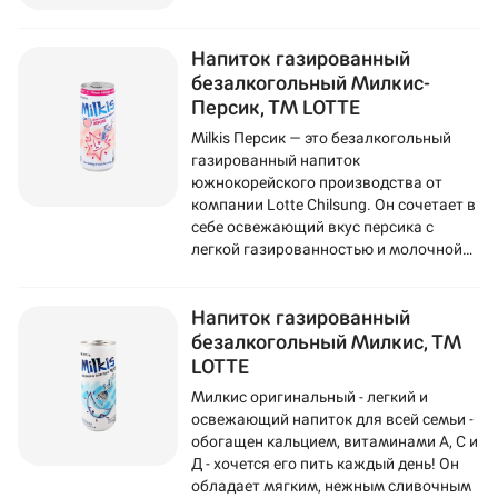
Напиток газированный
безалкогольный Милкис-
Персик, ТМ LOTTE
Milkis Персик — это безалкогольный
газированный напиток
южнокорейского производства от
компании Lotte Chilsung. Он сочетает в
себе освежающий вкус персика с
легкой газированностью и молочной
основой.​
Напиток газированный
безалкогольный Милкис, ТМ
LOTTE
Милкис оригинальный - легкий и
освежающий напиток для всей семьи -
обогащен кальцием, витаминами А, С и
Д - хочется его пить каждый день! Он
обладает мягким, нежным сливочным