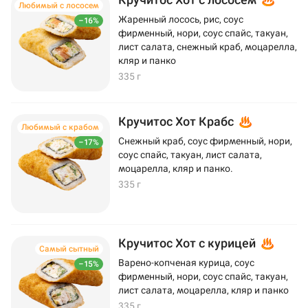
Любимый с лососем
Жаренный лосось, рис, соус
–16%
фирменный, нори, соус спайс, такуан,
лист салата, снежный краб, моцарелла,
кляр и панко
335 г
Кручитос Хот Крабс
Любимый с крабом
Снежный краб, соус фирменный, нори,
–17%
соус спайс, такуан, лист салата,
моцарелла, кляр и панко.
335 г
Кручитос Хот с курицей
Самый сытный
Варено-копченая курица, соус
–15%
фирменный, нори, соус спайс, такуан,
лист салата, моцарелла, кляр и панко
335 г