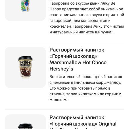
Газировка со вкусом дыни Milky Be
Happy представляет собой уникальное
сочетание молочного вкуса с приятной
газировкой. Без консервантов и
красителей, Газировка Milky это чистый
и натуральный напиток шипучка.
Газировка изготовливается на основе
обезжиренного молока из
Растворимый напиток
Нидерландов.
«Горячий шоколад»
Marshmallow Hot Choco
Hershey`s
Восхитительный шоколадный напиток
с нежными ванильными маршмеллоу.
Его можно приготовить прямо в
стакане, залив кипятком или горячим
молоком.
Растворимый напиток
«Горячий шоколад» Original