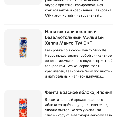
вкуса с приятной газировкой. Без
консервантов и красителей, Газировка
Milky это чистый и натуральный
напиток шипучка. Газировка
изготовливается на основе
Напиток газированный
обезжиренного молока из
Нидерландов.
безалкогольный Милки Би
Хеппи Манго, ТМ OKF
Газировка со вкусом манго Milky Be
Happy представляет собой уникальное
сочетание молочного вкуса с приятной
газировкой. Без консервантов и
красителей, Газировка Milky это чистый
и натуральный напиток шипучка.
Газировка изготовливается на основе
обезжиренного молока из
Фанта красное яблоко, Япония
Нидерландов.
Восхитительный аромат красного
яблока создаёт ощущение свежести,
словно вы только что укусили за
спелый фрукт. Благодаря лёгкому газу,