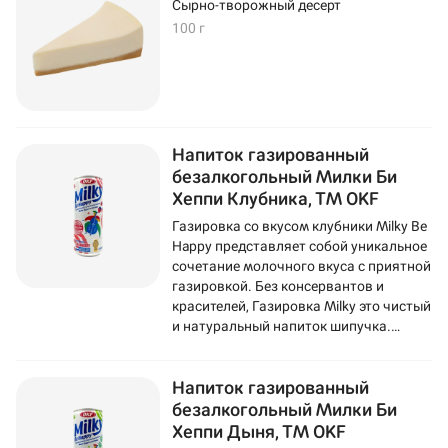
Сырно-творожный десерт
100 г
Напиток газированный
безалкогольный Милки Би
Хеппи Клубника, ТМ OKF
Газировка со вкусом клубники Milky Be
Happy представляет собой уникальное
сочетание молочного вкуса с приятной
газировкой. Без консервантов и
красителей, Газировка Milky это чистый
и натуральный напиток шипучка.
Газировка изготовливается на основе
обезжиренного молока из
Напиток газированный
Нидерландов.
безалкогольный Милки Би
Хеппи Дыня, ТМ OKF