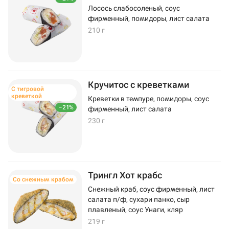
Лосось слабосоленый, соус
фирменный, помидоры, лист салата
210 г
Кручитос с креветками
С тигровой
креветкой
Креветки в темпуре, помидоры, соус
–21%
фирменный, лист салата
230 г
Трингл Хот крабс
Со снежным крабом
Снежный краб, соус фирменный, лист
салата п/ф, сухари панко, сыр
плавленый, соус Унаги, кляр
219 г