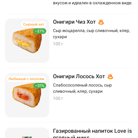
вкусом и идеален в охлажденном виде.
Онигири Чиз Хот
Сырный хит
Сыр моцарелла, сыр сливочный, кляр,
–27%
сухари
100 г
Онигири Лосось Хот
Любимый с лососем
Слабососоленый лосось, сыр
–31%
сливочный, кляр, сухари
100 г
Газированный напиток Love is
ягодный микс