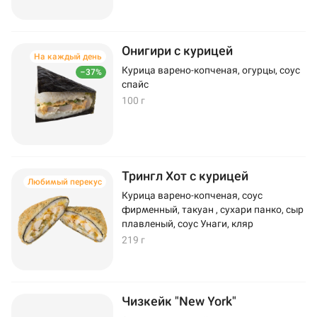
Онигири с курицей
На каждый день
Курица варено-копченая, огурцы, соус
–37%
спайс
100 г
Трингл Хот с курицей
Любимый перекус
Курица варено-копченая, соус
фирменный, такуан , сухари панко, сыр
плавленый, соус Унаги, кляр
219 г
Чизкейк "New York"