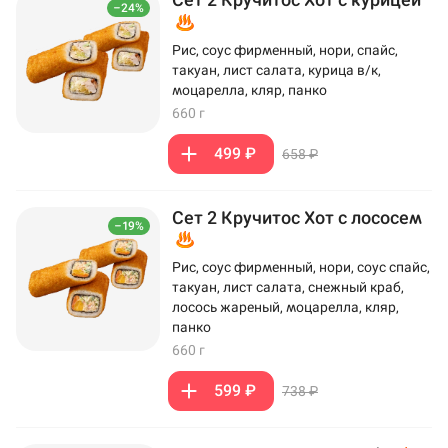
–24%
Рис, соус фирменный, нори, спайс,
такуан, лист салата, курица в/к,
моцарелла, кляр, панко
660 г
499 ₽
658 ₽
Сет 2 Кручитос Хот с лососем
–19%
Рис, соус фирменный, нори, соус спайс,
такуан, лист салата, снежный краб,
лосось жареный, моцарелла, кляр,
панко
660 г
599 ₽
738 ₽