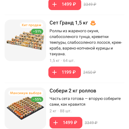
1499 ₽
3349 ₽
Сет Гранд 1,5 кг
Хит продаж
Роллы из жареного окуня,
–51%
слабосоленого тунца, креветки
темпуры, слабосоленого лосося, крем-
краба, варено-копченой курицы и
такуана.
1,5 кг
·
64 шт.
1199 ₽
2450 ₽
Собери 2 кг роллов
Максимум выбора
Часть сета готова — вторую соберите
–55%
сами, как нравится
2 кг
·
88 шт.
1499 ₽
3349 ₽