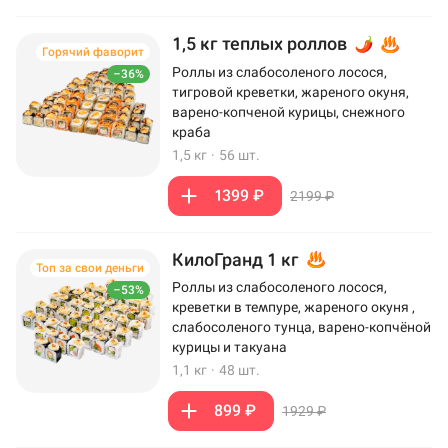
1,5 кг теплых роллов
Горячий фаворит
Роллы из слабосоленого лосося,
–36%
тигровой креветки, жареного окуня,
варено-копченой курицы, снежного
краба
1,5 кг
·
56 шт.
1399 ₽
2199 ₽
КилоГранд 1 кг
Топ за свои деньги
Роллы из слабосоленого лосося,
–53%
креветки в темпуре, жареного окуня ,
слабосоленого тунца, варено-копчёной
курицы и такуана
1,1 кг
·
48 шт.
899 ₽
1929 ₽