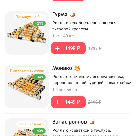
Гурмэ
Премиум выбор
Роллы из слабосоленого лосося,
–21%
тигровой креветки
1 кг
·
40 шт.
1499 ₽
1889 ₽
Монако
Премиум + горячее
Роллы с копченым лососем, окунем,
–34%
варено-копченой курицей, крем-крабом
1,4 кг
·
56 шт.
1449 ₽
2199 ₽
Запас роллов
Запас надолго
Роллы с креветкой в темпуре,
–40%