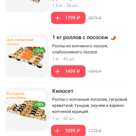
1,5 кг
·
56 шт.
1799 ₽
2879 ₽
1 кг роллов с лососем
Для любителей
лосося
Роллы из копченого лосося,
–21%
слабосоленого лосося
1 кг
·
40 шт.
1499 ₽
1899 ₽
Килосет
Выгодный
килограмм
Роллы с копченым лососем, тигровой
–38%
креветкой, тунцом, окунем и варено-
копченой курицей.
1 кг
·
40 шт.
1099 ₽
1779 ₽