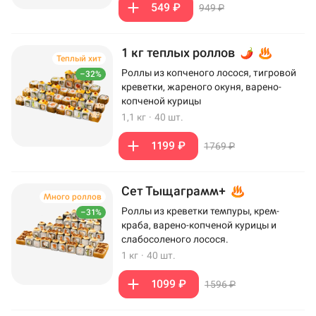
549 ₽
949 ₽
1 кг теплых роллов
Теплый хит
Роллы из копченого лосося, тигровой
–32%
креветки, жареного окуня, варено-
копченой курицы
1,1 кг
·
40 шт.
1199 ₽
1769 ₽
Сет Тыщаграмм+
Много роллов
Роллы из креветки темпуры, крем-
–31%
краба, варено-копченой курицы и
слабосоленого лосося.
1 кг
·
40 шт.
1099 ₽
1596 ₽