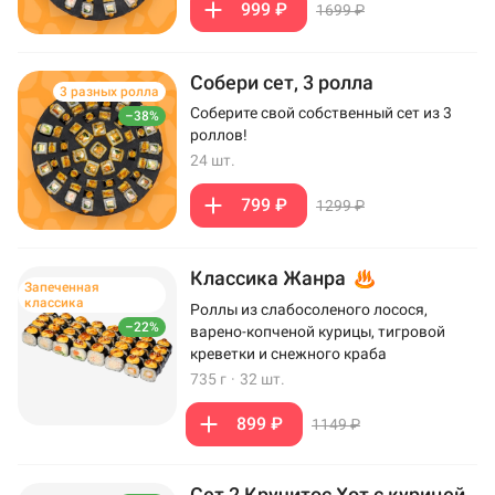
999 ₽
1699 ₽
Собери сет, 3 ролла
3 разных ролла
Соберите свой собственный сет из 3
–38%
роллов!
24 шт.
799 ₽
1299 ₽
Классика Жанра
Запеченная
классика
Роллы из слабосоленого лосося,
–22%
варено-копченой курицы, тигровой
креветки и снежного краба
735 г
·
32 шт.
899 ₽
1149 ₽
Сет 2 Кручитос Хот с курицей