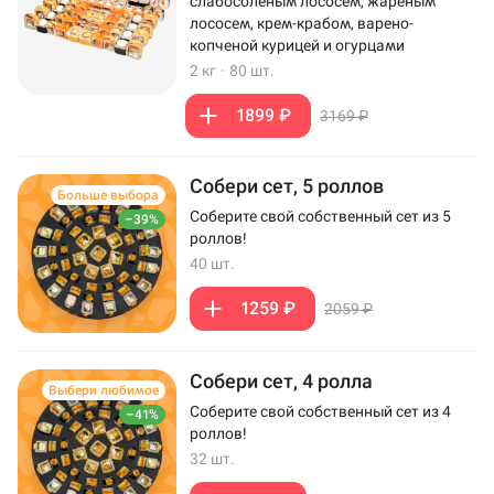
слабосоленым лососем, жареным
лососем, крем-крабом, варено-
копченой курицей и огурцами
2 кг
·
80 шт.
1899 ₽
3169 ₽
Собери сет, 5 роллов
Больше выбора
Соберите свой собственный сет из 5
–39%
роллов!
40 шт.
1259 ₽
2059 ₽
Собери сет, 4 ролла
Выбери любимое
Соберите свой собственный сет из 4
–41%
роллов!
32 шт.