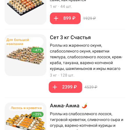
1 кг
·
44 шт.
899 ₽
1929 ₽
Сет 3 кг Счастья
Для большой
компании
Роллы из жаренного окуня,
–47%
слабосоленого окуня, креветки
темпура, слабосоленого лосося, крем-
краба, такуана, варено-копченой
курицы, шампиньонов и икры масаго
3 кг
·
128 шт.
2399 ₽
4539 ₽
Амма-Амма
Лосось и креветка
Роллы из слабосоленого лосося,
–25%
тигровой креветки, сливочного сыра и
огурца, варено-копченой курицы и