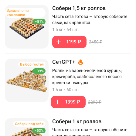
Собери 1,5 кг роллов
Идеально на
компанию
Часть сета готова — вторую соберите
–51%
сами, как нравится
1,5 кг
·
64 шт.
1199 ₽
2450 ₽
СетGPT+
Выбор гостей
Роллы из варено-копченой курицы,
–39%
крем-краба, слабосоленого лосося,
креветки темпуры
1,5 кг
·
60 шт.
1399 ₽
2293 ₽
Собери 1 кг роллов
Собери под себя
Часть сета готова — вторую соберите
–53%
сами, как нравится