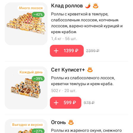
Клад роллов
Много лосося
Роллы с креветкой в темпуре,
–42%
слабосоленым лососем, копченым
лососем, варено-копченой курицей и
крем-крабом
1,4 кг
·
56 шт.
1399 ₽
2399 ₽
Сет Куписет+
Каждый день
Роллы из слабосоленого лосося,
–39%
креветки темпуры и крем-краба.
502 г
·
20 шт.
599 ₽
978 ₽
Огонь
Выгодно и вкусно
Роллы из жареного окуня, снежного
–27%