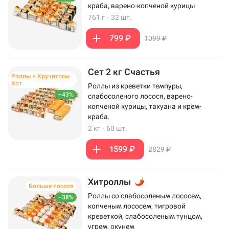
краба, варено-копченой курицы
761 г
·
32 шт.
799 ₽
1099 ₽
Сет 2 кг Счастья
Роллы + Кручитосы
Хот
Роллы из креветки темпуры,
–43%
слабосоленого лосося, варено-
копченой курицы, такуана и крем-
краба.
2 кг
·
60 шт.
1599 ₽
2829 ₽
Хитроллы
Больше лосося
Роллы со слабосоленым лососем,
–38%
копченым лососем, тигровой
креветкой, слабосоленым тунцом,
угрем, окунем