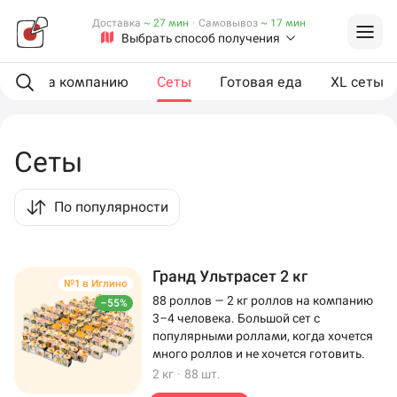
Доставка
~ 27 мин
·
Самовывоз
~ 17 мин
Выбрать способ получения
ии
На компанию
Сеты
Готовая еда
XL сеты
Сеты
По популярности
Гранд Ультрасет 2 кг
№1 в Иглино
88 роллов — 2 кг роллов на компанию
–55%
3–4 человека. Большой сет с
популярными роллами, когда хочется
много роллов и не хочется готовить.
2 кг
·
88 шт.