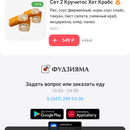
Сет 2 Кручитос Хот Крабс
–21%
Рис, соус фирменный, нори, соус спайс,
такуан, лист салата, снежный краб,
моцарелла, кляр, панко
660 г
549 ₽
698 ₽
Задать вопрос или заказать еду
10:00 - 24:00
8 (347) 299 93-30