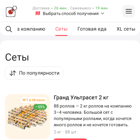
Доставка
~ 26 мин
·
Самовывоз
~ 19 мин
Выбрать способ получения
ии
На компанию
Сеты
Готовая еда
XL сеты
Сеты
По популярности
Гранд Ультрасет 2 кг
№1 в Иглино
88 роллов — 2 кг роллов на компанию
–55%
3–4 человека. Большой сет с
популярными роллами, когда хочется
много роллов и не хочется готовить.
2 кг
·
88 шт.