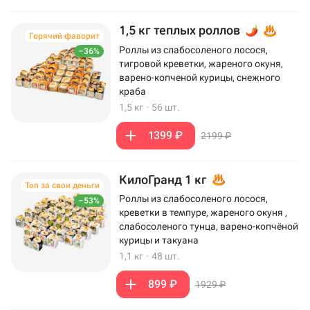
1,5 кг теплых роллов
Горячий фаворит
Роллы из слабосоленого лосося,
–36%
тигровой креветки, жареного окуня,
варено-копченой курицы, снежного
краба
1,5 кг
·
56 шт.
1399 ₽
2199 ₽
КилоГранд 1 кг
Топ за свои деньги
Роллы из слабосоленого лосося,
–53%
креветки в темпуре, жареного окуня ,
слабосоленого тунца, варено-копчёной
курицы и такуана
1,1 кг
·
48 шт.
899 ₽
1929 ₽