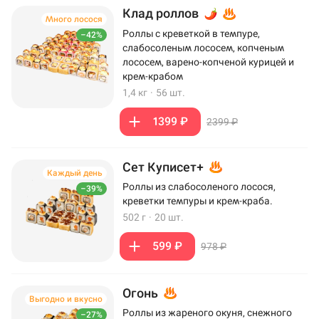
Клад роллов
Много лосося
Роллы с креветкой в темпуре,
–42%
слабосоленым лососем, копченым
лососем, варено-копченой курицей и
крем-крабом
1,4 кг
·
56 шт.
1399 ₽
2399 ₽
Сет Куписет+
Каждый день
Роллы из слабосоленого лосося,
–39%
креветки темпуры и крем-краба.
502 г
·
20 шт.
599 ₽
978 ₽
Огонь
Выгодно и вкусно
Роллы из жареного окуня, снежного
–27%