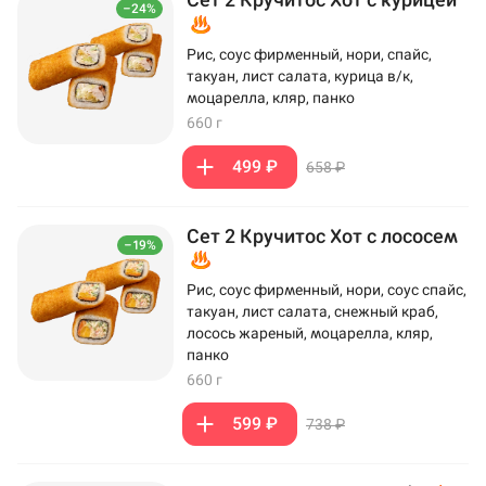
–24%
Рис, соус фирменный, нори, спайс,
такуан, лист салата, курица в/к,
моцарелла, кляр, панко
660 г
499 ₽
658 ₽
Сет 2 Кручитос Хот с лососем
–19%
Рис, соус фирменный, нори, соус спайс,
такуан, лист салата, снежный краб,
лосось жареный, моцарелла, кляр,
панко
660 г
599 ₽
738 ₽