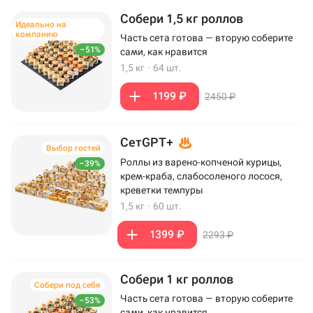
Собери 1,5 кг роллов
Идеально на
компанию
Часть сета готова — вторую соберите
–51%
сами, как нравится
1,5 кг
·
64 шт.
1199 ₽
2450 ₽
СетGPT+
Выбор гостей
Роллы из варено-копченой курицы,
–39%
крем-краба, слабосоленого лосося,
креветки темпуры
1,5 кг
·
60 шт.
1399 ₽
2293 ₽
Собери 1 кг роллов
Собери под себя
Часть сета готова — вторую соберите
–53%
сами, как нравится