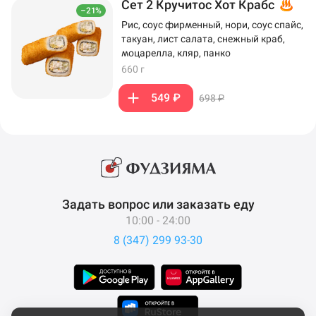
Сет 2 Кручитос Хот Крабс
–21%
Рис, соус фирменный, нори, соус спайс,
такуан, лист салата, снежный краб,
моцарелла, кляр, панко
660 г
549 ₽
698 ₽
Задать вопрос или заказать еду
10:00 - 24:00
8 (347) 299 93-30