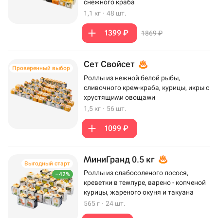
снежного краба
1,1 кг
·
48 шт.
1399 ₽
1869 ₽
Сет Свойсет
Проверенный выбор
Роллы из нежной белой рыбы,
сливочного крем-краба, курицы, икры с
хрустящими овощами
1,5 кг
·
56 шт.
1099 ₽
МиниГранд 0.5 кг
Выгодный старт
Роллы из слабосоленого лосося,
–42%
креветки в темпуре, варено - копченой
курицы, жареного окуня и такуана
565 г
·
24 шт.