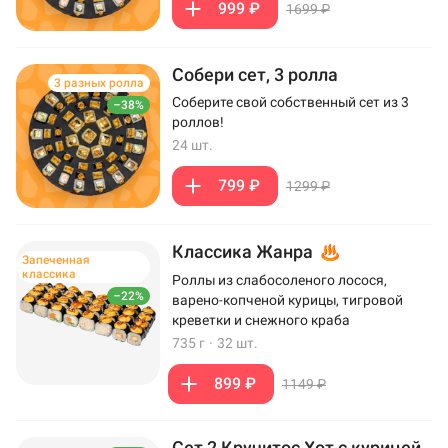
999 ₽
1699 ₽
Собери сет, 3 ролла
3 разных ролла
Соберите свой собственный сет из 3
–38%
роллов!
24 шт.
799 ₽
1299 ₽
Классика Жанра
Запеченная
классика
Роллы из слабосоленого лосося,
–22%
варено-копченой курицы, тигровой
креветки и снежного краба
735 г
·
32 шт.
899 ₽
1149 ₽
Сет 2 Кручитос Хот с курицей