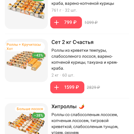
краба, варено-копченой курицы
761 г
·
32 шт.
799 ₽
1099 ₽
Сет 2 кг Счастья
Роллы + Кручитосы
Хот
Роллы из креветки темпуры,
–43%
слабосоленого лосося, варено-
копченой курицы, такуана и крем-
краба.
2 кг
·
60 шт.
1599 ₽
2829 ₽
Хитроллы
Больше лосося
Роллы со слабосоленым лососем,
–38%
копченым лососем, тигровой
креветкой, слабосоленым тунцом,
угрем, окунем