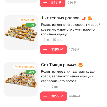
549 ₽
949 ₽
1 кг теплых роллов
Теплый хит
Роллы из копченого лосося, тигровой
–32%
креветки, жареного окуня, варено-
копченой курицы
1,1 кг
·
40 шт.
1199 ₽
1769 ₽
Сет Тыщаграмм+
Много роллов
Роллы из креветки темпуры, крем-
–31%
краба, варено-копченой курицы и
слабосоленого лосося.
1 кг
·
40 шт.
1099 ₽
1596 ₽