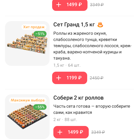
1499 ₽
3349 ₽
Сет Гранд 1,5 кг
Хит продаж
Роллы из жареного окуня,
–51%
слабосоленого тунца, креветки
темпуры, слабосоленого лосося, крем-
краба, варено-копченой курицы и
такуана.
1,5 кг
·
64 шт.
1199 ₽
2450 ₽
Собери 2 кг роллов
Максимум выбора
Часть сета готова — вторую соберите
–55%
сами, как нравится
2 кг
·
88 шт.
1499 ₽
3349 ₽