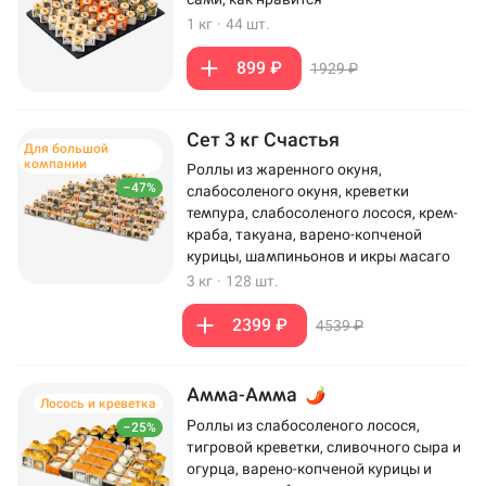
1 кг
·
44 шт.
899 ₽
1929 ₽
Сет 3 кг Счастья
Для большой
компании
Роллы из жаренного окуня,
–47%
слабосоленого окуня, креветки
темпура, слабосоленого лосося, крем-
краба, такуана, варено-копченой
курицы, шампиньонов и икры масаго
3 кг
·
128 шт.
2399 ₽
4539 ₽
Амма-Амма
Лосось и креветка
Роллы из слабосоленого лосося,
–25%
тигровой креветки, сливочного сыра и
огурца, варено-копченой курицы и