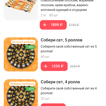
слабосоленым лососем, жареным
лососем, крем-крабом, варено-
копченой курицей и огурцами
2 кг
·
80 шт.
1899 ₽
3169 ₽
Собери сет, 5 роллов
Больше выбора
Соберите свой собственный сет из 5
–39%
роллов!
40 шт.
1259 ₽
2059 ₽
Собери сет, 4 ролла
Выбери любимое
Соберите свой собственный сет из 4
–41%
роллов!
32 шт.