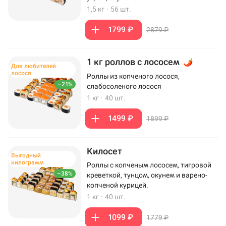
1,5 кг
·
56 шт.
1799 ₽
2879 ₽
1 кг роллов с лососем
Для любителей
лосося
Роллы из копченого лосося,
–21%
слабосоленого лосося
1 кг
·
40 шт.
1499 ₽
1899 ₽
Килосет
Выгодный
килограмм
Роллы с копченым лососем, тигровой
–38%
креветкой, тунцом, окунем и варено-
копченой курицей.
1 кг
·
40 шт.
1099 ₽
1779 ₽