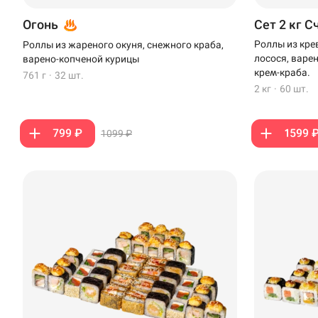
Стерлитамак
Огонь
Сет 2 кг С
Темрюк
Роллы из кре
Роллы из жареного окуня, снежного краба,
лосося, варе
варено-копченой курицы
Уфа
крем-краба.
761 г
·
32 шт.
2 кг
·
60 шт.
Чебоксары
799 ₽
1599 
1099 ₽