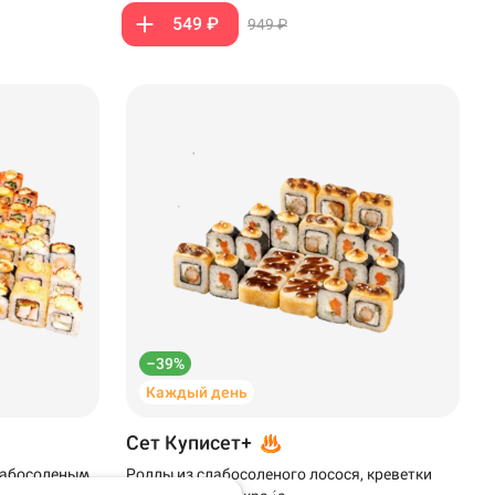
549 ₽
949 ₽
–39%
Каждый день
Сет Куписет+
слабосоленым
Роллы из слабосоленого лосося, креветки