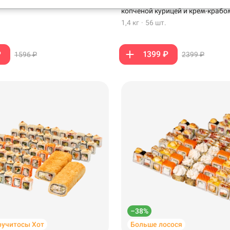
ной курицы и слабосоленого
лососем, копченым лососем, ва
копченой курицей и крем-крабо
1,4 кг
·
56 шт.
₽
1399 ₽
1596 ₽
2399 ₽
99 ₽
299 ₽
–38%
ручитосы Хот
Больше лосося