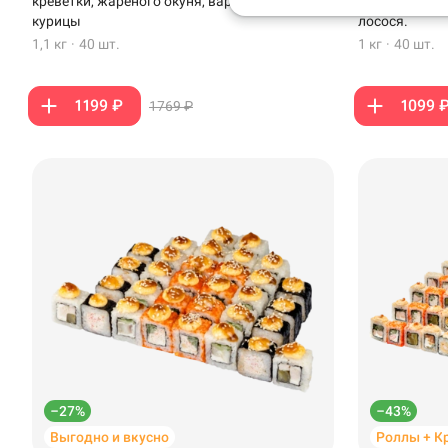
креветки, жареного окуня, варено-копченой
варено-копче
курицы
лосося.
Анапа
1,1 кг
·
40 шт.
1 кг
·
40 шт.
Иглино
1199 ₽
1099 
1769 ₽
Ижевск
Крымск
Кудрово
Нагаево
Новороссийск
Новый Уренгой
Пермь
–27%
–43%
Салават
Выгодно и вкусно
Роллы + К