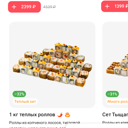
1399 
2399 ₽
4539 ₽
Доставка
Уфа
Иглино
–32%
–31%
Теплый хит
Много рол
ул. ​Горького, 2/2 
Нагаево
1 кг теплых роллов
Сет Тыща
Пермь
Роллы из копченого лосося, тигровой
Роллы из кре