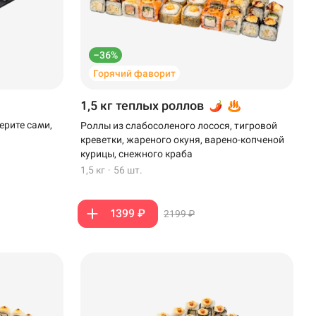
–36%
Горячий фаворит
1,5 кг теплых роллов
ерите сами,
Роллы из слабосоленого лосося, тигровой
креветки, жареного окуня, варено-копченой
курицы, снежного краба
1,5 кг
·
56 шт.
1399 ₽
2199 ₽