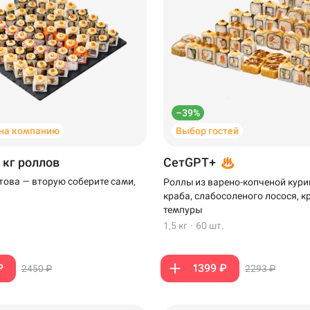
–39%
на компанию
Выбор гостей
 кг роллов
СетGPT+
отова — вторую соберите сами,
Роллы из варено-копченой кури
краба, слабосоленого лосося, к
темпуры
1,5 кг
·
60 шт.
₽
1399 ₽
2450 ₽
2293 ₽