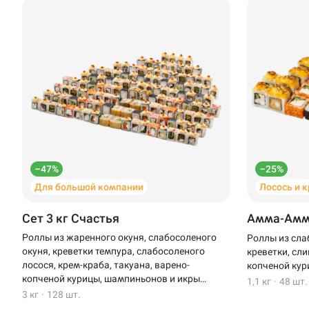
–47%
–25%
Для большой компании
Лосось и 
Сет 3 кг Счастья
Амма-Ам
Роллы из жаренного окуня, слабосоленого
Роллы из сла
окуня, креветки темпура, слабосоленого
креветки, сли
лосося, крем-краба, такуана, варено-
копченой кур
копченой курицы, шампиньонов и икры
1,1 кг
·
48 шт.
масаго
3 кг
·
128 шт.