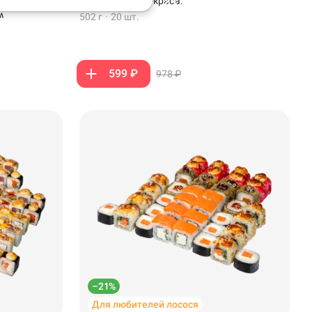
рено-
темпуры и крем-краба.
м
502 г
·
20 шт.
599 ₽
978 ₽
–21%
Для любителей лосося