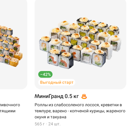
–42%
Выгодный старт
МиниГранд 0.5 кг
сливочного
Роллы из слабосоленого лосося, креветки в
устящими
темпуре, варено - копченой курицы, жареного
окуня и такуана
565 г
·
24 шт.