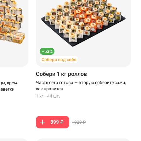
–53%
Собери под себя
Собери 1 кг роллов
Часть сета готова — вторую соберите сами,
цы, крем-
как нравится
реветки
1 кг
·
44 шт.
899 ₽
1929 ₽