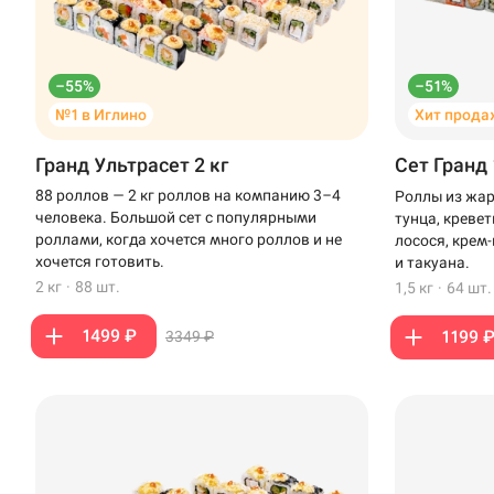
–55%
–51%
№1 в Иглино
Хит прода
Гранд Ультрасет 2 кг
Сет Гранд 
88 роллов — 2 кг роллов на компанию 3–4
Роллы из жар
человека. Большой сет с популярными
тунца, креве
роллами, когда хочется много роллов и не
лосося, крем
хочется готовить.
и такуана.
2 кг
·
88 шт.
1,5 кг
·
64 шт.
1499 ₽
1199 
3349 ₽