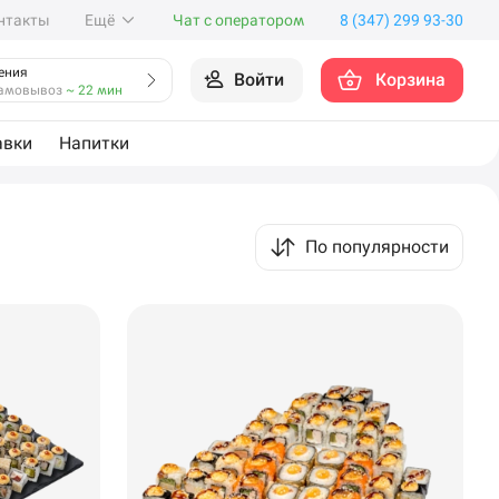
нтакты
Ещё
Чат с оператором
8 (347) 299 93-30
ения
Войти
Корзина
амовывоз
~ 22 мин
авки
Напитки
По популярности