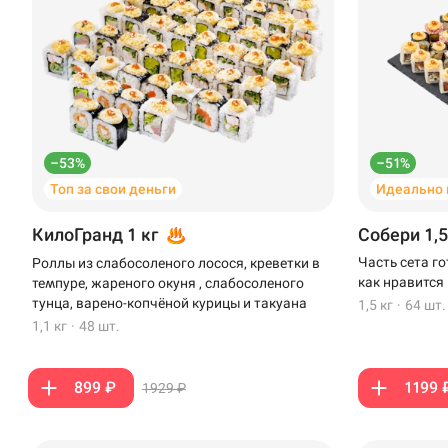
–53%
–51%
Топ за свои деньги
Идеально 
КилоГранд 1 кг
Собери 1,5
Часть сета г
Роллы из слабосоленого лосося, креветки в
как нравится
темпуре, жареного окуня , слабосоленого
тунца, варено-копчёной курицы и такуана
1,5 кг
·
64 шт.
1,1 кг
·
48 шт.
899 ₽
1199 
1929 ₽