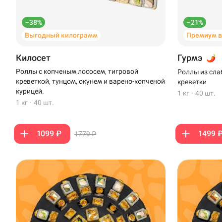
–38%
–21%
Выгодный килограмм
Премиум 
Килосет
Гурмэ
Роллы с копченым лососем, тигровой
Роллы из сла
креветкой, тунцом, окунем и варено-копченой
креветки
курицей.
1 кг
·
40 шт.
1 кг
·
40 шт.
1099 ₽
1499 
1779 ₽