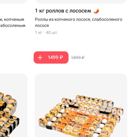
1 кг роллов с лососем
м, копченым
Роллы из копченого лосося, слабосоленого
слабосоленым
лосося
1 кг
·
40 шт.
1499 ₽
1899 ₽