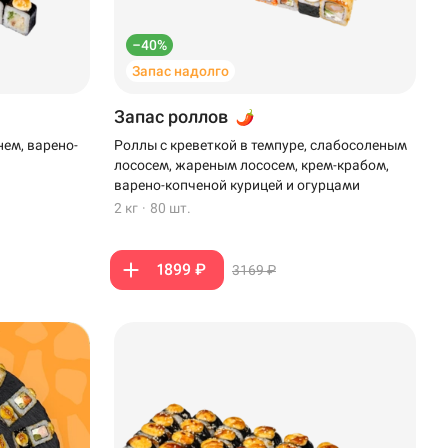
–40%
Запас надолго
Запас роллов
нем, варено-
Роллы с креветкой в темпуре, слабосоленым
лососем, жареным лососем, крем-крабом,
варено-копченой курицей и огурцами
2 кг
·
80 шт.
1899 ₽
3169 ₽