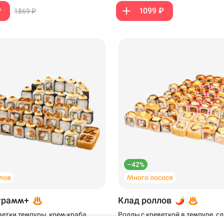
₽
1099 ₽
1869 ₽
Иглино
Самовывоз
–42%
лов
Много лосося
· Иглино
грамм+
Клад роллов
ветки темпуры, крем-краба,
Роллы с креветкой в темпуре, 