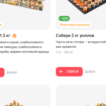
–55%
ж
Максимум выбора
1,5 кг
Собери 2 кг роллов
Часть сета готова — вторую соб
еного окуня, слабосоленого
как нравится
тки темпуры, слабосоленого
-краба, варено-копченой курицы
2 кг
·
88 шт.
1499 ₽
3349 ₽
₽
2450 ₽