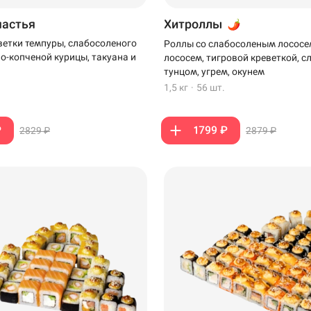
частья
Хитроллы
ветки темпуры, слабосоленого
Роллы со слабосоленым лососе
но-копченой курицы, такуана и
лососем, тигровой креветкой, 
тунцом, угрем, окунем
1,5 кг
·
56 шт.
₽
1799 ₽
2829 ₽
2879 ₽