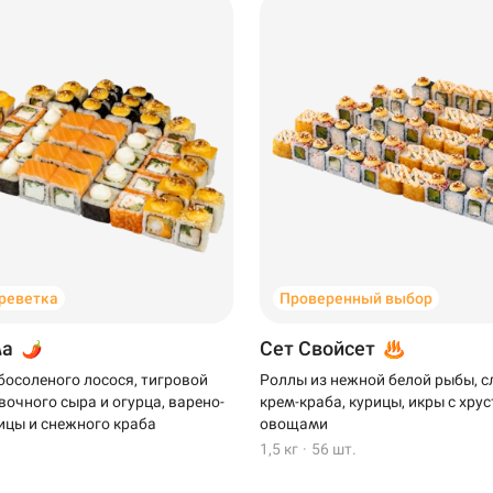
креветка
Проверенный выбор
ма
Сет Свойсет
босоленого лосося, тигровой
Роллы из нежной белой рыбы, 
вочного сыра и огурца, варено-
крем-краба, курицы, икры с хр
ицы и снежного краба
овощами
1,5 кг
·
56 шт.