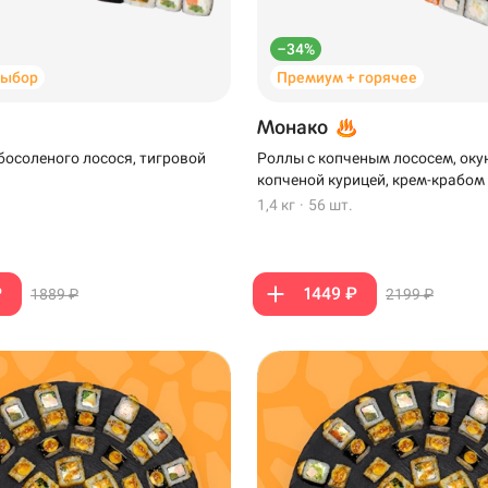
–34%
выбор
Премиум + горячее
Монако
босоленого лосося, тигровой
Роллы с копченым лососем, оку
копченой курицей, крем-крабом
1,4 кг
·
56 шт.
₽
1449 ₽
1889 ₽
2199 ₽