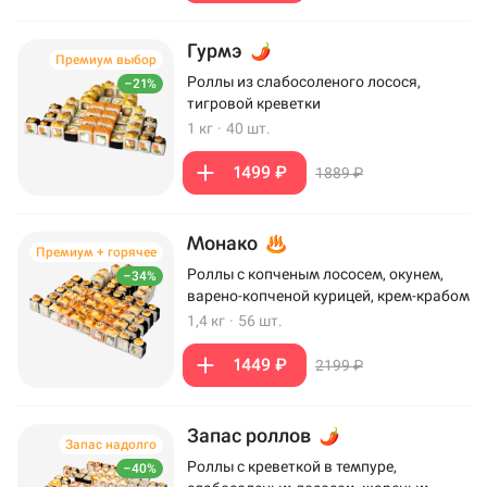
Гурмэ
Премиум выбор
Роллы из слабосоленого лосося,
–21%
тигровой креветки
1 кг
·
40 шт.
1499 ₽
1889 ₽
Монако
Премиум + горячее
Роллы с копченым лососем, окунем,
–34%
варено-копченой курицей, крем-крабом
1,4 кг
·
56 шт.
1449 ₽
2199 ₽
Запас роллов
Запас надолго
Роллы с креветкой в темпуре,
–40%