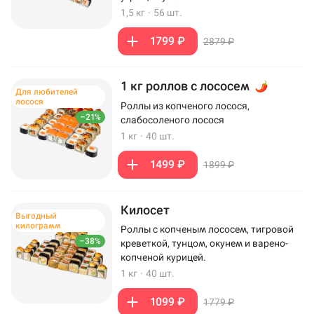
1,5 кг
·
56 шт.
1799 ₽
2879 ₽
1 кг роллов с лососем
Для любителей
лосося
Роллы из копченого лосося,
–21%
слабосоленого лосося
1 кг
·
40 шт.
1499 ₽
1899 ₽
Килосет
Выгодный
килограмм
Роллы с копченым лососем, тигровой
–38%
креветкой, тунцом, окунем и варено-
копченой курицей.
1 кг
·
40 шт.
1099 ₽
1779 ₽