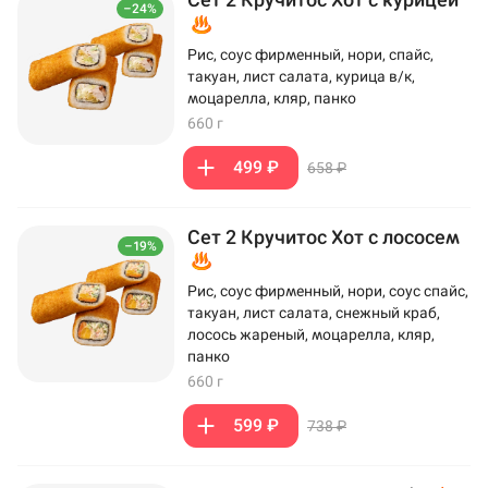
–24%
Рис, соус фирменный, нори, спайс,
такуан, лист салата, курица в/к,
моцарелла, кляр, панко
660 г
499 ₽
658 ₽
Сет 2 Кручитос Хот с лососем
–19%
Рис, соус фирменный, нори, соус спайс,
такуан, лист салата, снежный краб,
лосось жареный, моцарелла, кляр,
панко
660 г
599 ₽
738 ₽