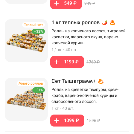
549 ₽
949 ₽
1 кг теплых роллов
Теплый хит
Роллы из копченого лосося, тигровой
–32%
креветки, жареного окуня, варено-
копченой курицы
1,1 кг
·
40 шт.
1199 ₽
1769 ₽
Сет Тыщаграмм+
Много роллов
Роллы из креветки темпуры, крем-
–31%
краба, варено-копченой курицы и
слабосоленого лосося.
1 кг
·
40 шт.
1099 ₽
1596 ₽