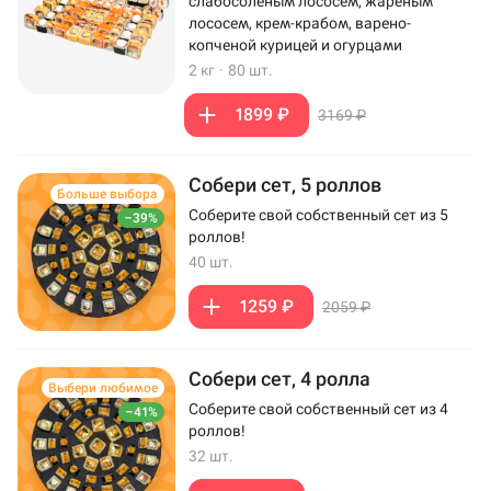
слабосоленым лососем, жареным
лососем, крем-крабом, варено-
копченой курицей и огурцами
2 кг
·
80 шт.
1899 ₽
3169 ₽
Собери сет, 5 роллов
Больше выбора
Соберите свой собственный сет из 5
–39%
роллов!
40 шт.
1259 ₽
2059 ₽
Собери сет, 4 ролла
Выбери любимое
Соберите свой собственный сет из 4
–41%
роллов!
32 шт.