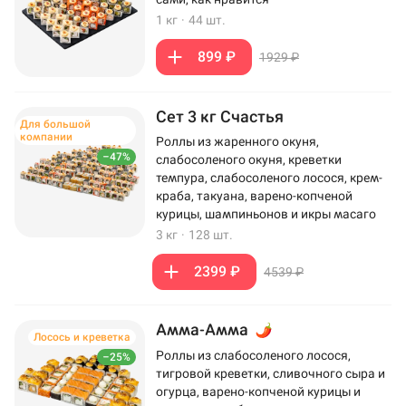
1 кг
·
44 шт.
899 ₽
1929 ₽
Сет 3 кг Счастья
Для большой
компании
Роллы из жаренного окуня,
–47%
слабосоленого окуня, креветки
темпура, слабосоленого лосося, крем-
краба, такуана, варено-копченой
курицы, шампиньонов и икры масаго
3 кг
·
128 шт.
2399 ₽
4539 ₽
Амма-Амма
Лосось и креветка
Роллы из слабосоленого лосося,
–25%
тигровой креветки, сливочного сыра и
огурца, варено-копченой курицы и