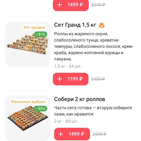
1499 ₽
3349 ₽
Сет Гранд 1,5 кг
Хит продаж
Роллы из жареного окуня,
–51%
слабосоленого тунца, креветки
темпуры, слабосоленого лосося, крем-
краба, варено-копченой курицы и
такуана.
1,5 кг
·
64 шт.
1199 ₽
2450 ₽
Собери 2 кг роллов
Максимум выбора
Часть сета готова — вторую соберите
–55%
сами, как нравится
2 кг
·
88 шт.
1499 ₽
3349 ₽