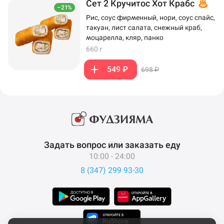
Сет 2 Кручитос Хот Крабс
–21%
Рис, соус фирменный, нори, соус спайс,
такуан, лист салата, снежный краб,
моцарелла, кляр, панко
660 г
549 ₽
698 ₽
Задать вопрос или заказать еду
10:00 - 24:00
8 (347) 299 93-30