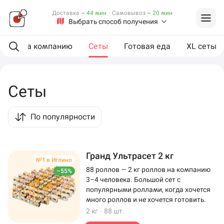
Доставка
~ 44 мин
·
Самовывоз
~ 20 мин
Выбрать способ получения
ии
На компанию
Сеты
Готовая еда
XL сеты
Сеты
По популярности
Гранд Ультрасет 2 кг
№1 в Иглино
88 роллов — 2 кг роллов на компанию
–55%
3–4 человека. Большой сет с
популярными роллами, когда хочется
много роллов и не хочется готовить.
2 кг
·
88 шт.