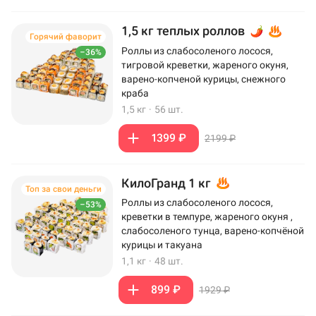
1,5 кг теплых роллов
Горячий фаворит
Роллы из слабосоленого лосося,
–36%
тигровой креветки, жареного окуня,
варено-копченой курицы, снежного
краба
1,5 кг
·
56 шт.
1399 ₽
2199 ₽
КилоГранд 1 кг
Топ за свои деньги
Роллы из слабосоленого лосося,
–53%
креветки в темпуре, жареного окуня ,
слабосоленого тунца, варено-копчёной
курицы и такуана
1,1 кг
·
48 шт.
899 ₽
1929 ₽