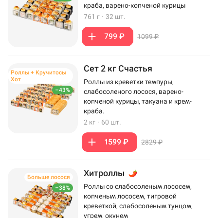
краба, варено-копченой курицы
761 г
·
32 шт.
799 ₽
1099 ₽
Сет 2 кг Счастья
Роллы + Кручитосы
Хот
Роллы из креветки темпуры,
–43%
слабосоленого лосося, варено-
копченой курицы, такуана и крем-
краба.
2 кг
·
60 шт.
1599 ₽
2829 ₽
Хитроллы
Больше лосося
Роллы со слабосоленым лососем,
–38%
копченым лососем, тигровой
креветкой, слабосоленым тунцом,
угрем, окунем