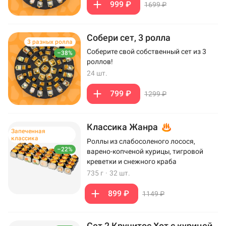
999 ₽
1699 ₽
Собери сет, 3 ролла
3 разных ролла
Соберите свой собственный сет из 3
–38%
роллов!
24 шт.
799 ₽
1299 ₽
Классика Жанра
Запеченная
классика
Роллы из слабосоленого лосося,
–22%
варено-копченой курицы, тигровой
креветки и снежного краба
735 г
·
32 шт.
899 ₽
1149 ₽
Сет 2 Кручитос Хот с курицей