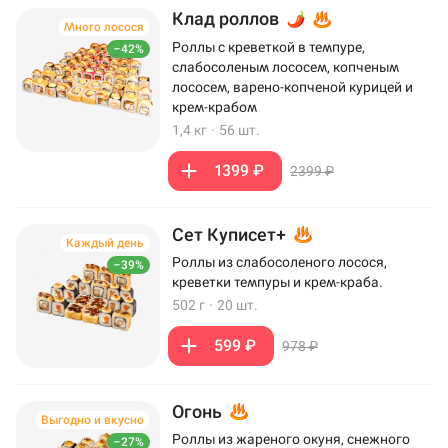
Клад роллов
Много лосося
Роллы с креветкой в темпуре,
–42%
слабосоленым лососем, копченым
лососем, варено-копченой курицей и
крем-крабом
1,4 кг
·
56 шт.
1399 ₽
2399 ₽
Сет Куписет+
Каждый день
Роллы из слабосоленого лосося,
–39%
креветки темпуры и крем-краба.
502 г
·
20 шт.
599 ₽
978 ₽
Огонь
Выгодно и вкусно
Роллы из жареного окуня, снежного
–27%