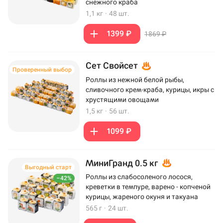
снежного краба
1,1 кг
·
48 шт.
1399 ₽
1869 ₽
Сет Свойсет
Проверенный выбор
Роллы из нежной белой рыбы,
сливочного крем-краба, курицы, икры с
хрустящими овощами
1,5 кг
·
56 шт.
1099 ₽
МиниГранд 0.5 кг
Выгодный старт
Роллы из слабосоленого лосося,
–42%
креветки в темпуре, варено - копченой
курицы, жареного окуня и такуана
565 г
·
24 шт.