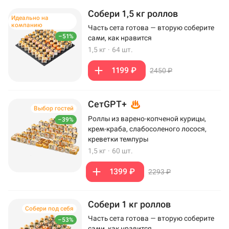
Собери 1,5 кг роллов
Идеально на
компанию
Часть сета готова — вторую соберите
–51%
сами, как нравится
1,5 кг
·
64 шт.
1199 ₽
2450 ₽
СетGPT+
Выбор гостей
Роллы из варено-копченой курицы,
–39%
крем-краба, слабосоленого лосося,
креветки темпуры
1,5 кг
·
60 шт.
1399 ₽
2293 ₽
Собери 1 кг роллов
Собери под себя
Часть сета готова — вторую соберите
–53%
сами, как нравится