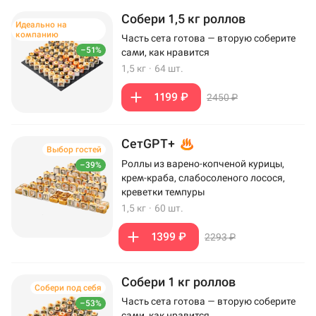
Собери 1,5 кг роллов
Идеально на
компанию
Часть сета готова — вторую соберите
–51%
сами, как нравится
1,5 кг
·
64 шт.
1199 ₽
2450 ₽
СетGPT+
Выбор гостей
Роллы из варено-копченой курицы,
–39%
крем-краба, слабосоленого лосося,
креветки темпуры
1,5 кг
·
60 шт.
1399 ₽
2293 ₽
Собери 1 кг роллов
Собери под себя
Часть сета готова — вторую соберите
–53%
сами, как нравится