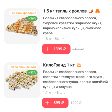
1,5 кг теплых роллов
Горячий фаворит
Роллы из слабосоленого лосося,
–36%
тигровой креветки, жареного окуня,
варено-копченой курицы, снежного
краба
1,5 кг
·
56 шт.
1399 ₽
2199 ₽
КилоГранд 1 кг
Топ за свои деньги
Роллы из слабосоленого лосося,
–53%
креветки в темпуре, жареного окуня ,
слабосоленого тунца, варено-копчёной
курицы и такуана
1,1 кг
·
48 шт.
899 ₽
1929 ₽