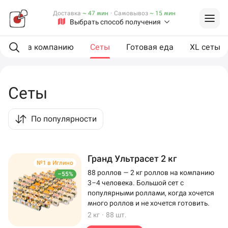
Доставка
~ 47 мин
·
Самовывоз
~ 15 мин
Выбрать способ получения
ии
На компанию
Сеты
Готовая еда
XL сеты
Сеты
По популярности
Гранд Ультрасет 2 кг
№1 в Иглино
88 роллов — 2 кг роллов на компанию
–55%
3–4 человека. Большой сет с
популярными роллами, когда хочется
много роллов и не хочется готовить.
2 кг
·
88 шт.