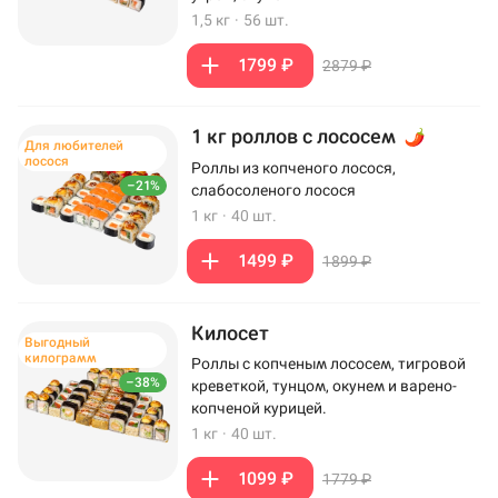
1,5 кг
·
56 шт.
1799 ₽
2879 ₽
1 кг роллов с лососем
Для любителей
лосося
Роллы из копченого лосося,
–21%
слабосоленого лосося
1 кг
·
40 шт.
1499 ₽
1899 ₽
Килосет
Выгодный
килограмм
Роллы с копченым лососем, тигровой
–38%
креветкой, тунцом, окунем и варено-
копченой курицей.
1 кг
·
40 шт.
1099 ₽
1779 ₽