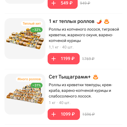
549 ₽
949 ₽
1 кг теплых роллов
Теплый хит
Роллы из копченого лосося, тигровой
–32%
креветки, жареного окуня, варено-
копченой курицы
1,1 кг
·
40 шт.
1199 ₽
1769 ₽
Сет Тыщаграмм+
Много роллов
Роллы из креветки темпуры, крем-
–31%
краба, варено-копченой курицы и
слабосоленого лосося.
1 кг
·
40 шт.
1099 ₽
1596 ₽