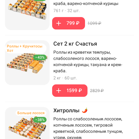
краба, варено-копченой курицы
761 г
·
32 шт.
799 ₽
1099 ₽
Сет 2 кг Счастья
Роллы + Кручитосы
Хот
Роллы из креветки темпуры,
–43%
слабосоленого лосося, варено-
копченой курицы, такуана и крем-
краба.
2 кг
·
60 шт.
1599 ₽
2829 ₽
Хитроллы
Больше лосося
Роллы со слабосоленым лососем,
–38%
копченым лососем, тигровой
креветкой, слабосоленым тунцом,
угрем, окунем