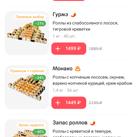
Гурмэ
Премиум выбор
Роллы из слабосоленого лосося,
–21%
тигровой креветки
1 кг
·
40 шт.
1499 ₽
1889 ₽
Монако
Премиум + горячее
Роллы с копченым лососем, окунем,
–34%
варено-копченой курицей, крем-крабом
1,4 кг
·
56 шт.
1449 ₽
2199 ₽
Запас роллов
Запас надолго
Роллы с креветкой в темпуре,
–40%