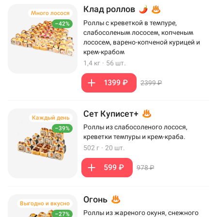
Клад роллов
Много лосося
Роллы с креветкой в темпуре,
–42%
слабосоленым лососем, копченым
лососем, варено-копченой курицей и
крем-крабом
1,4 кг
·
56 шт.
1399 ₽
2399 ₽
Сет Куписет+
Каждый день
Роллы из слабосоленого лосося,
–39%
креветки темпуры и крем-краба.
502 г
·
20 шт.
599 ₽
978 ₽
Огонь
Выгодно и вкусно
Роллы из жареного окуня, снежного
–27%