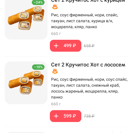
–24%
Рис, соус фирменный, нори, спайс,
такуан, лист салата, курица в/к,
моцарелла, кляр, панко
660 г
499 ₽
658 ₽
Сет 2 Кручитос Хот с лососем
–19%
Рис, соус фирменный, нори, соус спайс,
такуан, лист салата, снежный краб,
лосось жареный, моцарелла, кляр,
панко
660 г
599 ₽
738 ₽