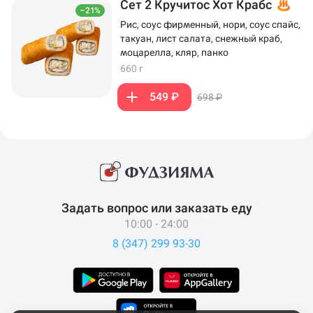
Сет 2 Кручитос Хот Крабс
–21%
Рис, соус фирменный, нори, соус спайс,
такуан, лист салата, снежный краб,
моцарелла, кляр, панко
660 г
549 ₽
698 ₽
Задать вопрос или заказать еду
10:00 - 24:00
8 (347) 299 93-30