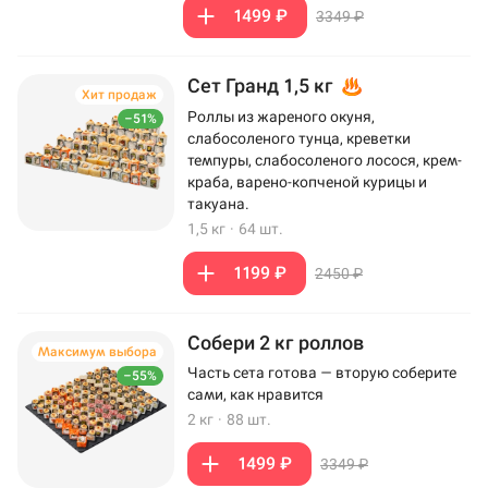
1499 ₽
3349 ₽
Сет Гранд 1,5 кг
Хит продаж
Роллы из жареного окуня,
–51%
слабосоленого тунца, креветки
темпуры, слабосоленого лосося, крем-
краба, варено-копченой курицы и
такуана.
1,5 кг
·
64 шт.
1199 ₽
2450 ₽
Собери 2 кг роллов
Максимум выбора
Часть сета готова — вторую соберите
–55%
сами, как нравится
2 кг
·
88 шт.
1499 ₽
3349 ₽