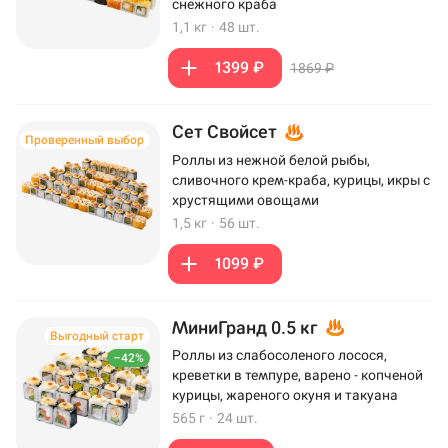
снежного краба
1,1 кг
·
48 шт.
1399 ₽
1869 ₽
Сет Свойсет
Проверенный выбор
Роллы из нежной белой рыбы,
сливочного крем-краба, курицы, икры с
хрустящими овощами
1,5 кг
·
56 шт.
1099 ₽
МиниГранд 0.5 кг
Выгодный старт
Роллы из слабосоленого лосося,
–42%
креветки в темпуре, варено - копченой
курицы, жареного окуня и такуана
565 г
·
24 шт.