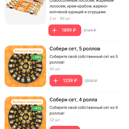
слабосоленым лососем, жареным
лососем, крем-крабом, варено-
копченой курицей и огурцами
2 кг
·
80 шт.
1899 ₽
3169 ₽
Собери сет, 5 роллов
Больше выбора
Соберите свой собственный сет из 5
–39%
роллов!
40 шт.
1259 ₽
2059 ₽
Собери сет, 4 ролла
Выбери любимое
Соберите свой собственный сет из 4
–41%
роллов!
32 шт.