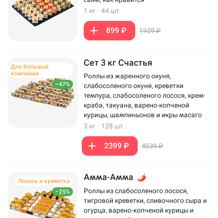
1 кг
·
44 шт.
899 ₽
1929 ₽
Сет 3 кг Счастья
Для большой
компании
Роллы из жаренного окуня,
–47%
слабосоленого окуня, креветки
темпура, слабосоленого лосося, крем-
краба, такуана, варено-копченой
курицы, шампиньонов и икры масаго
3 кг
·
128 шт.
2399 ₽
4539 ₽
Амма-Амма
Лосось и креветка
Роллы из слабосоленого лосося,
–25%
тигровой креветки, сливочного сыра и
огурца, варено-копченой курицы и