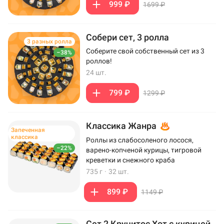
999 ₽
1699 ₽
Собери сет, 3 ролла
3 разных ролла
Соберите свой собственный сет из 3
–38%
роллов!
24 шт.
799 ₽
1299 ₽
Классика Жанра
Запеченная
классика
Роллы из слабосоленого лосося,
–22%
варено-копченой курицы, тигровой
креветки и снежного краба
735 г
·
32 шт.
899 ₽
1149 ₽
Сет 2 Кручитос Хот с курицей