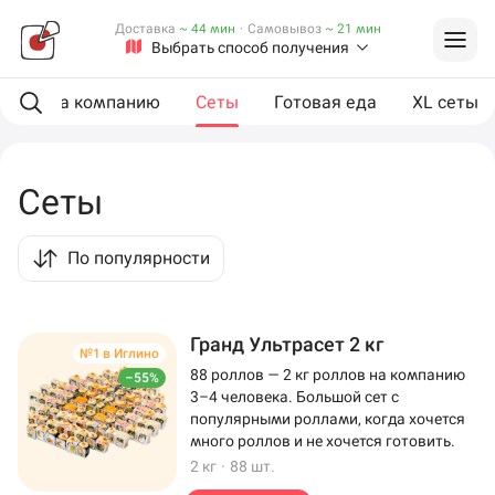
Доставка
~ 44 мин
·
Самовывоз
~ 21 мин
Выбрать способ получения
ии
На компанию
Сеты
Готовая еда
XL сеты
Сеты
По популярности
Гранд Ультрасет 2 кг
№1 в Иглино
88 роллов — 2 кг роллов на компанию
–55%
3–4 человека. Большой сет с
популярными роллами, когда хочется
много роллов и не хочется готовить.
2 кг
·
88 шт.