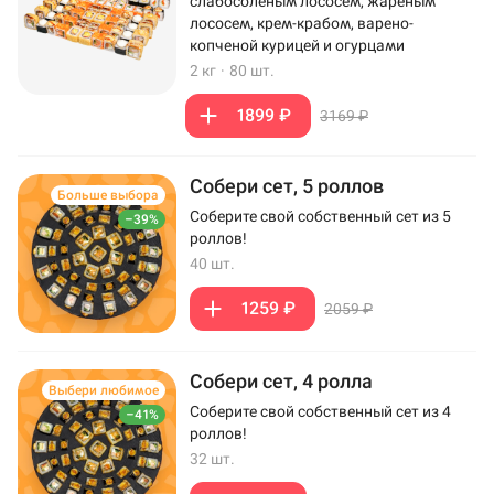
слабосоленым лососем, жареным
лососем, крем-крабом, варено-
копченой курицей и огурцами
2 кг
·
80 шт.
1899 ₽
3169 ₽
Собери сет, 5 роллов
Больше выбора
Соберите свой собственный сет из 5
–39%
роллов!
40 шт.
1259 ₽
2059 ₽
Собери сет, 4 ролла
Выбери любимое
Соберите свой собственный сет из 4
–41%
роллов!
32 шт.