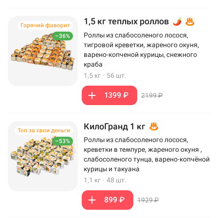
1,5 кг теплых роллов
Горячий фаворит
Роллы из слабосоленого лосося,
–36%
тигровой креветки, жареного окуня,
варено-копченой курицы, снежного
краба
1,5 кг
·
56 шт.
1399 ₽
2199 ₽
КилоГранд 1 кг
Топ за свои деньги
Роллы из слабосоленого лосося,
–53%
креветки в темпуре, жареного окуня ,
слабосоленого тунца, варено-копчёной
курицы и такуана
1,1 кг
·
48 шт.
899 ₽
1929 ₽