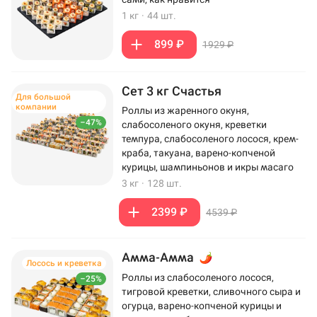
1 кг
·
44 шт.
899 ₽
1929 ₽
Сет 3 кг Счастья
Для большой
компании
Роллы из жаренного окуня,
–47%
слабосоленого окуня, креветки
темпура, слабосоленого лосося, крем-
краба, такуана, варено-копченой
курицы, шампиньонов и икры масаго
3 кг
·
128 шт.
2399 ₽
4539 ₽
Амма-Амма
Лосось и креветка
Роллы из слабосоленого лосося,
–25%
тигровой креветки, сливочного сыра и
огурца, варено-копченой курицы и