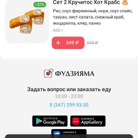
Сет 2 Кручитос Хот Крабс
–21%
Рис, соус фирменный, нори, соус спайс,
такуан, лист салата, снежный краб,
моцарелла, кляр, панко
660 г
549 ₽
698 ₽
Задать вопрос или заказать еду
10:00 - 23:00
8 (347) 299 93-30