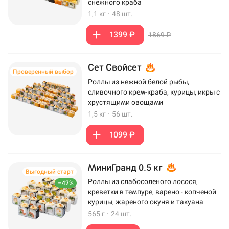
снежного краба
1,1 кг
·
48 шт.
1399 ₽
1869 ₽
Сет Свойсет
Проверенный выбор
Роллы из нежной белой рыбы,
сливочного крем-краба, курицы, икры с
хрустящими овощами
1,5 кг
·
56 шт.
1099 ₽
МиниГранд 0.5 кг
Выгодный старт
Роллы из слабосоленого лосося,
–42%
креветки в темпуре, варено - копченой
курицы, жареного окуня и такуана
565 г
·
24 шт.