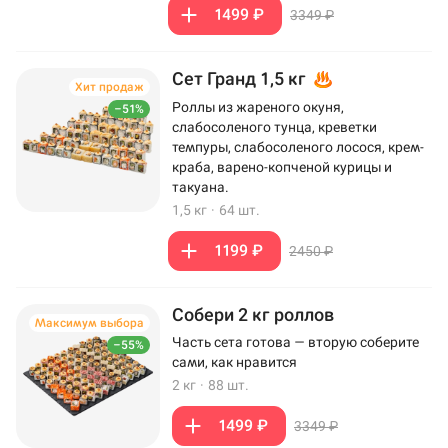
1499 ₽
3349 ₽
Сет Гранд 1,5 кг
Хит продаж
Роллы из жареного окуня,
–51%
слабосоленого тунца, креветки
темпуры, слабосоленого лосося, крем-
краба, варено-копченой курицы и
такуана.
1,5 кг
·
64 шт.
1199 ₽
2450 ₽
Собери 2 кг роллов
Максимум выбора
Часть сета готова — вторую соберите
–55%
сами, как нравится
2 кг
·
88 шт.
1499 ₽
3349 ₽