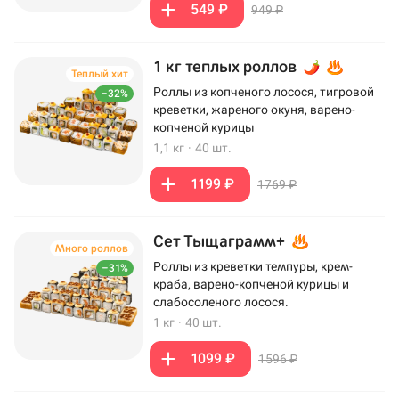
549 ₽
949 ₽
1 кг теплых роллов
Теплый хит
Роллы из копченого лосося, тигровой
–32%
креветки, жареного окуня, варено-
копченой курицы
1,1 кг
·
40 шт.
1199 ₽
1769 ₽
Сет Тыщаграмм+
Много роллов
Роллы из креветки темпуры, крем-
–31%
краба, варено-копченой курицы и
слабосоленого лосося.
1 кг
·
40 шт.
1099 ₽
1596 ₽