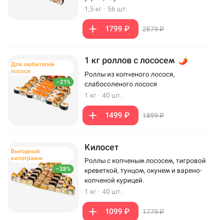
1,5 кг
·
56 шт.
1799 ₽
2879 ₽
1 кг роллов с лососем
Для любителей
лосося
Роллы из копченого лосося,
–21%
слабосоленого лосося
1 кг
·
40 шт.
1499 ₽
1899 ₽
Килосет
Выгодный
килограмм
Роллы с копченым лососем, тигровой
–38%
креветкой, тунцом, окунем и варено-
копченой курицей.
1 кг
·
40 шт.
1099 ₽
1779 ₽