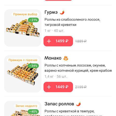
Гурмэ
Премиум выбор
Роллы из слабосоленого лосося,
–21%
тигровой креветки
1 кг
·
40 шт.
1499 ₽
1889 ₽
Монако
Премиум + горячее
Роллы с копченым лососем, окунем,
–34%
варено-копченой курицей, крем-крабом
1,4 кг
·
56 шт.
1449 ₽
2199 ₽
Запас роллов
Запас надолго
Роллы с креветкой в темпуре,
–40%