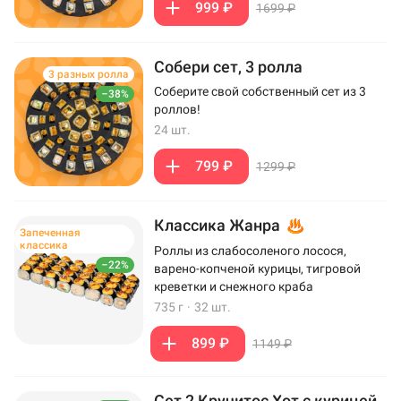
999 ₽
1699 ₽
Собери сет, 3 ролла
3 разных ролла
Соберите свой собственный сет из 3
–38%
роллов!
24 шт.
799 ₽
1299 ₽
Классика Жанра
Запеченная
классика
Роллы из слабосоленого лосося,
–22%
варено-копченой курицы, тигровой
креветки и снежного краба
735 г
·
32 шт.
899 ₽
1149 ₽
Сет 2 Кручитос Хот с курицей