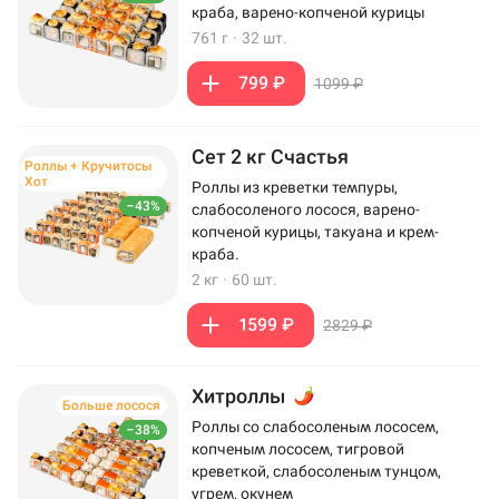
краба, варено-копченой курицы
761 г
·
32 шт.
799 ₽
1099 ₽
Сет 2 кг Счастья
Роллы + Кручитосы
Хот
Роллы из креветки темпуры,
–43%
слабосоленого лосося, варено-
копченой курицы, такуана и крем-
краба.
2 кг
·
60 шт.
1599 ₽
2829 ₽
Хитроллы
Больше лосося
Роллы со слабосоленым лососем,
–38%
копченым лососем, тигровой
креветкой, слабосоленым тунцом,
угрем, окунем