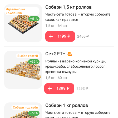
Собери 1,5 кг роллов
Идеально на
компанию
Часть сета готова — вторую соберите
–51%
сами, как нравится
1,5 кг
·
64 шт.
1199 ₽
2450 ₽
СетGPT+
Выбор гостей
Роллы из варено-копченой курицы,
–39%
крем-краба, слабосоленого лосося,
креветки темпуры
1,5 кг
·
60 шт.
1399 ₽
2293 ₽
Собери 1 кг роллов
Собери под себя
Часть сета готова — вторую соберите
–53%
сами, как нравится