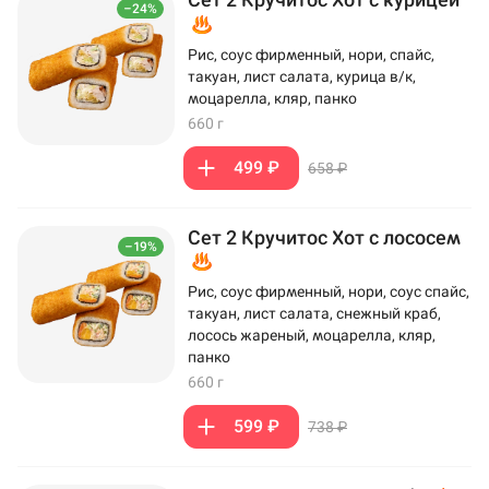
–24%
Рис, соус фирменный, нори, спайс,
такуан, лист салата, курица в/к,
моцарелла, кляр, панко
660 г
499 ₽
658 ₽
Сет 2 Кручитос Хот с лососем
–19%
Рис, соус фирменный, нори, соус спайс,
такуан, лист салата, снежный краб,
лосось жареный, моцарелла, кляр,
панко
660 г
599 ₽
738 ₽