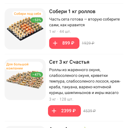
Собери 1 кг роллов
Собери под себя
Часть сета готова — вторую соберите
–53%
сами, как нравится
1 кг
·
44 шт.
899 ₽
1929 ₽
Сет 3 кг Счастья
Для большой
компании
Роллы из жаренного окуня,
–47%
слабосоленого окуня, креветки
темпура, слабосоленого лосося, крем-
краба, такуана, варено-копченой
курицы, шампиньонов и икры масаго
3 кг
·
128 шт.
2399 ₽
4539 ₽