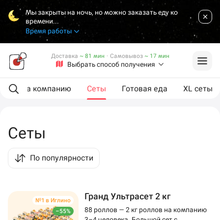
Мы закрыты на ночь, но можно заказать еду ко
времени...
Время работы
Доставка
~ 81 мин
·
Самовывоз
~ 17 мин
Выбрать способ получения
ии
На компанию
Сеты
Готовая еда
XL сеты
Сеты
По популярности
Гранд Ультрасет 2 кг
№1 в Иглино
88 роллов — 2 кг роллов на компанию
–55%
3–4 человека. Большой сет с