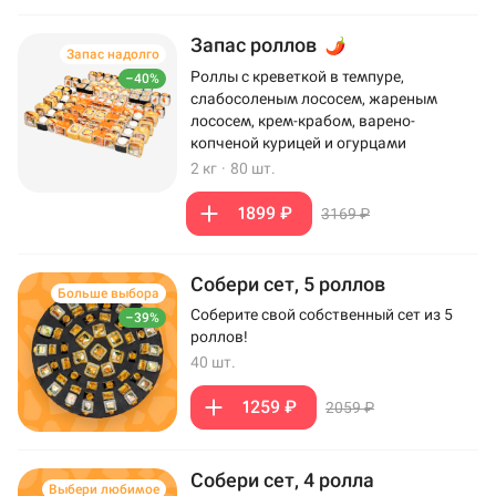
Запас роллов
Запас надолго
Роллы с креветкой в темпуре,
–40%
слабосоленым лососем, жареным
лососем, крем-крабом, варено-
копченой курицей и огурцами
2 кг
·
80 шт.
1899 ₽
3169 ₽
Собери сет, 5 роллов
Больше выбора
Соберите свой собственный сет из 5
–39%
роллов!
40 шт.
1259 ₽
2059 ₽
Собери сет, 4 ролла
Выбери любимое