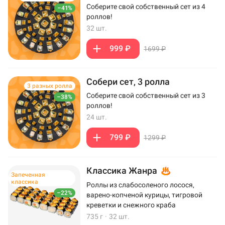
Соберите свой собственный сет из 4
–41%
роллов!
32 шт.
999 ₽
1699 ₽
Собери сет, 3 ролла
3 разных ролла
Соберите свой собственный сет из 3
–38%
роллов!
24 шт.
799 ₽
1299 ₽
Классика Жанра
Запеченная
классика
Роллы из слабосоленого лосося,
–22%
варено-копченой курицы, тигровой
креветки и снежного краба
735 г
·
32 шт.