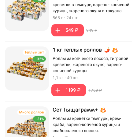
креветки в темпуре, варено - копченой
курицы, жареного окуня и такуана
565 г
·
24 шт.
549 ₽
949 ₽
1 кг теплых роллов
Теплый хит
Роллы из копченого лосося, тигровой
–32%
креветки, жареного окуня, варено-
копченой курицы
1,1 кг
·
40 шт.
1199 ₽
1769 ₽
Сет Тыщаграмм+
Много роллов
Роллы из креветки темпуры, крем-
–31%
краба, варено-копченой курицы и
слабосоленого лосося.