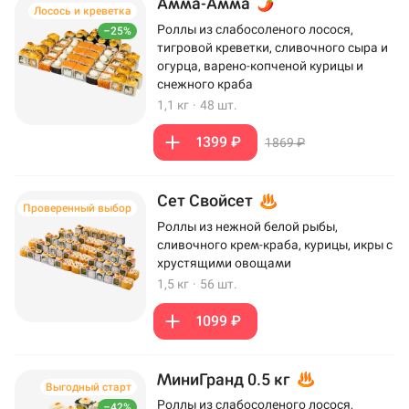
Амма-Амма
Лосось и креветка
Роллы из слабосоленого лосося,
–25%
тигровой креветки, сливочного сыра и
огурца, варено-копченой курицы и
снежного краба
1,1 кг
·
48 шт.
1399 ₽
1869 ₽
Сет Свойсет
Проверенный выбор
Роллы из нежной белой рыбы,
сливочного крем-краба, курицы, икры с
хрустящими овощами
1,5 кг
·
56 шт.
1099 ₽
МиниГранд 0.5 кг
Выгодный старт
Роллы из слабосоленого лосося,
–42%