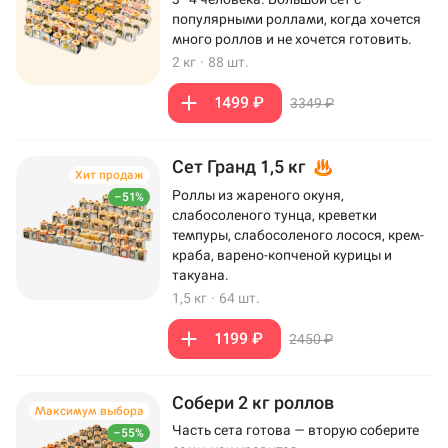
популярными роллами, когда хочется
много роллов и не хочется готовить.
2 кг
·
88 шт.
1499 ₽
3349 ₽
Сет Гранд 1,5 кг
Хит продаж
Роллы из жареного окуня,
–51%
слабосоленого тунца, креветки
темпуры, слабосоленого лосося, крем-
краба, варено-копченой курицы и
такуана.
1,5 кг
·
64 шт.
1199 ₽
2450 ₽
Собери 2 кг роллов
Максимум выбора
Часть сета готова — вторую соберите
–55%