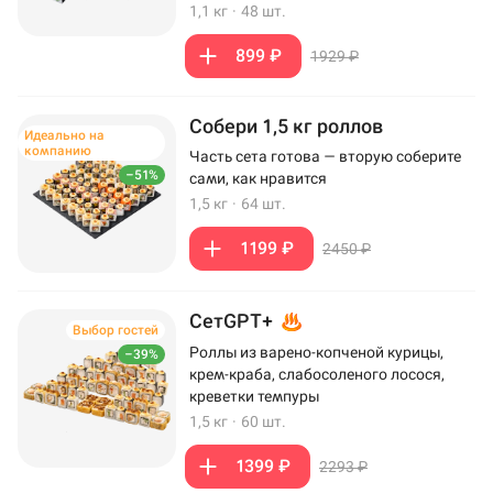
1,1 кг
·
48 шт.
899 ₽
1929 ₽
Собери 1,5 кг роллов
Идеально на
компанию
Часть сета готова — вторую соберите
–51%
сами, как нравится
1,5 кг
·
64 шт.
1199 ₽
2450 ₽
СетGPT+
Выбор гостей
Роллы из варено-копченой курицы,
–39%
крем-краба, слабосоленого лосося,
креветки темпуры
1,5 кг
·
60 шт.
1399 ₽
2293 ₽