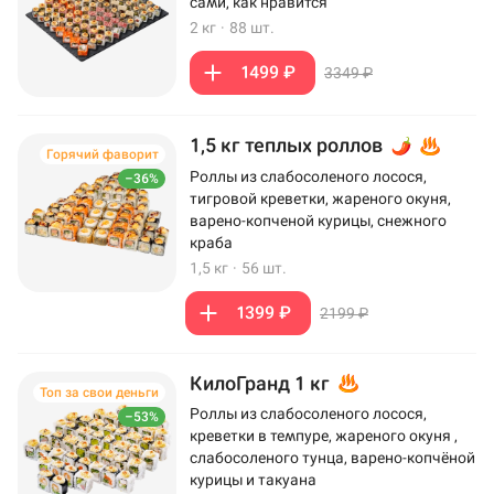
сами, как нравится
2 кг
·
88 шт.
1499 ₽
3349 ₽
1,5 кг теплых роллов
Горячий фаворит
Роллы из слабосоленого лосося,
–36%
тигровой креветки, жареного окуня,
варено-копченой курицы, снежного
краба
1,5 кг
·
56 шт.
1399 ₽
2199 ₽
КилоГранд 1 кг
Топ за свои деньги
Роллы из слабосоленого лосося,
–53%
креветки в темпуре, жареного окуня ,
слабосоленого тунца, варено-копчёной
курицы и такуана