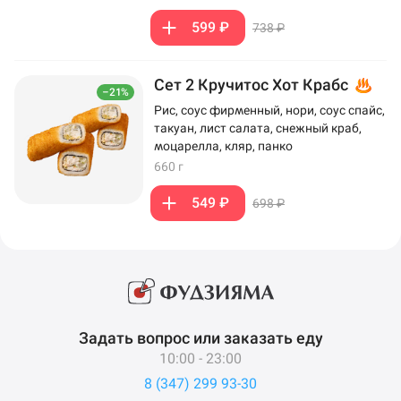
599 ₽
738 ₽
Сет 2 Кручитос Хот Крабс
–21%
Рис, соус фирменный, нори, соус спайс,
такуан, лист салата, снежный краб,
моцарелла, кляр, панко
660 г
549 ₽
698 ₽
Задать вопрос или заказать еду
10:00 - 23:00
8 (347) 299 93-30