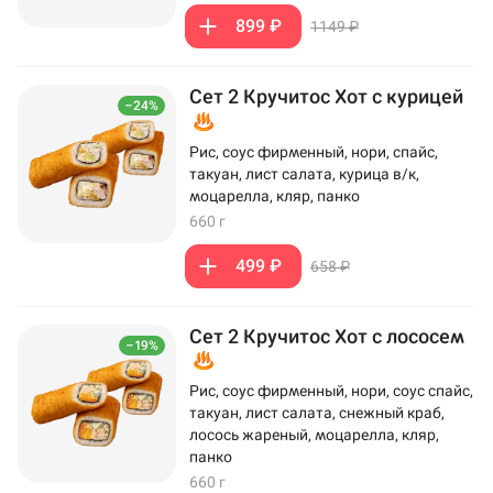
899 ₽
1149 ₽
Сет 2 Кручитос Хот с курицей
–24%
Рис, соус фирменный, нори, спайс,
такуан, лист салата, курица в/к,
моцарелла, кляр, панко
660 г
499 ₽
658 ₽
Сет 2 Кручитос Хот с лососем
–19%
Рис, соус фирменный, нори, соус спайс,
такуан, лист салата, снежный краб,
лосось жареный, моцарелла, кляр,
панко
660 г