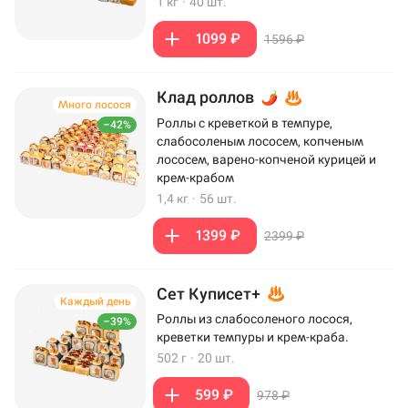
1 кг
·
40 шт.
1099 ₽
1596 ₽
Клад роллов
Много лосося
Роллы с креветкой в темпуре,
–42%
слабосоленым лососем, копченым
лососем, варено-копченой курицей и
крем-крабом
1,4 кг
·
56 шт.
1399 ₽
2399 ₽
Сет Куписет+
Каждый день
Роллы из слабосоленого лосося,
–39%
креветки темпуры и крем-краба.
502 г
·
20 шт.
599 ₽
978 ₽