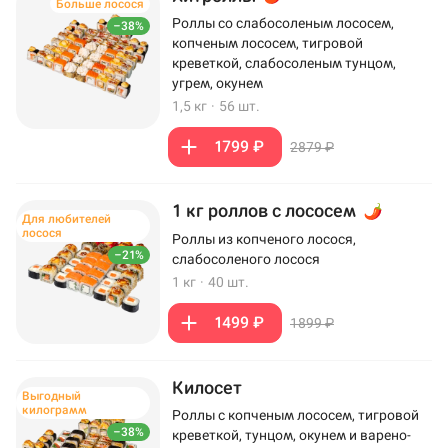
Больше лосося
Роллы со слабосоленым лососем,
–38%
копченым лососем, тигровой
креветкой, слабосоленым тунцом,
угрем, окунем
1,5 кг
·
56 шт.
1799 ₽
2879 ₽
1 кг роллов с лососем
Для любителей
лосося
Роллы из копченого лосося,
–21%
слабосоленого лосося
1 кг
·
40 шт.
1499 ₽
1899 ₽
Килосет
Выгодный
килограмм
Роллы с копченым лососем, тигровой
–38%
креветкой, тунцом, окунем и варено-