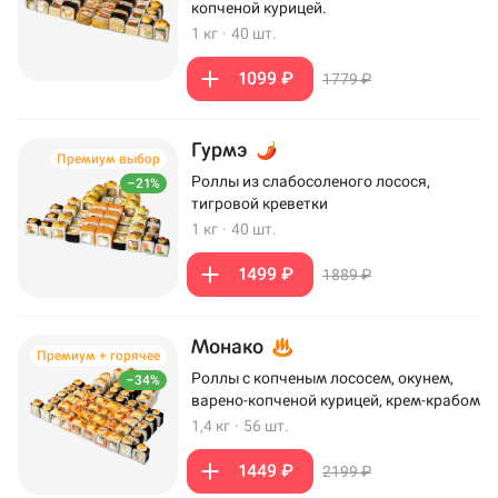
копченой курицей.
1 кг
·
40 шт.
1099 ₽
1779 ₽
Гурмэ
Премиум выбор
Роллы из слабосоленого лосося,
–21%
тигровой креветки
1 кг
·
40 шт.
1499 ₽
1889 ₽
Монако
Премиум + горячее
Роллы с копченым лососем, окунем,
–34%
варено-копченой курицей, крем-крабом
1,4 кг
·
56 шт.
1449 ₽
2199 ₽