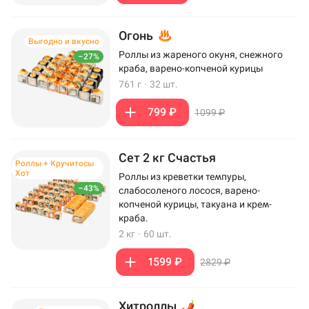
Огонь
Выгодно и вкусно
Роллы из жареного окуня, снежного
–27%
краба, варено-копченой курицы
761 г
·
32 шт.
799 ₽
1099 ₽
Сет 2 кг Счастья
Роллы + Кручитосы
Хот
Роллы из креветки темпуры,
–43%
слабосоленого лосося, варено-
копченой курицы, такуана и крем-
краба.
2 кг
·
60 шт.
1599 ₽
2829 ₽
Хитроллы