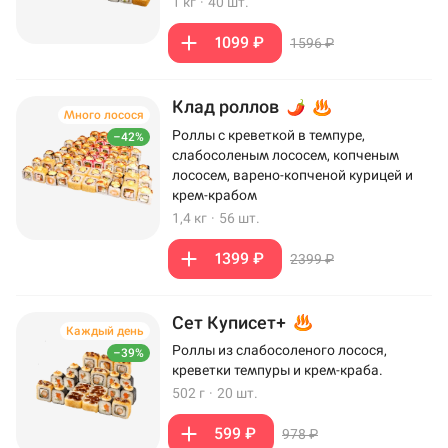
1 кг
·
40 шт.
1099 ₽
1596 ₽
Клад роллов
Много лосося
Роллы с креветкой в темпуре,
–42%
слабосоленым лососем, копченым
лососем, варено-копченой курицей и
крем-крабом
1,4 кг
·
56 шт.
1399 ₽
2399 ₽
Сет Куписет+
Каждый день
Роллы из слабосоленого лосося,
–39%
креветки темпуры и крем-краба.
502 г
·
20 шт.
599 ₽
978 ₽