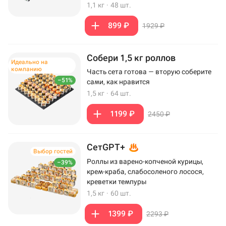
1,1 кг
·
48 шт.
899 ₽
1929 ₽
Собери 1,5 кг роллов
Идеально на
компанию
Часть сета готова — вторую соберите
–51%
сами, как нравится
1,5 кг
·
64 шт.
1199 ₽
2450 ₽
СетGPT+
Выбор гостей
Роллы из варено-копченой курицы,
–39%
крем-краба, слабосоленого лосося,
креветки темпуры
1,5 кг
·
60 шт.
1399 ₽
2293 ₽