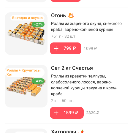
Огонь
Выгодно и вкусно
Роллы из жареного окуня, снежного
–27%
краба, варено-копченой курицы
761 г
·
32 шт.
799 ₽
1099 ₽
Сет 2 кг Счастья
Роллы + Кручитосы
Хот
Роллы из креветки темпуры,
–43%
слабосоленого лосося, варено-
копченой курицы, такуана и крем-
краба.
2 кг
·
60 шт.
1599 ₽
2829 ₽
Хитроллы