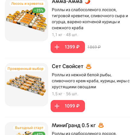
Амма-Амма
Лосось и креветка
Роллы из слабосоленого лосося,
–25%
тигровой креветки, сливочного сыра и
огурца, варено-копченой курицы и
снежного краба
1,1 кг
·
48 шт.
1399 ₽
1869 ₽
Сет Свойсет
Проверенный выбор
Роллы из нежной белой рыбы,
сливочного крем-краба, курицы, икры с
хрустящими овощами
1,5 кг
·
56 шт.
1099 ₽
МиниГранд 0.5 кг
Выгодный старт
Роллы из слабосоленого лосося,
–42%