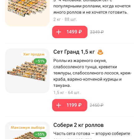
популярными роллами, когда хочется
много роллов и не хочется готовить.
2 кг
·
88 шт.
1499 ₽
3349 ₽
Сет Гранд 1,5 кг
Хит продаж
Роллы из жареного окуня,
–51%
слабосоленого тунца, креветки
темпуры, слабосоленого лосося, крем-
краба, варено-копченой курицы и
такуана.
1,5 кг
·
64 шт.
1199 ₽
2450 ₽
Собери 2 кг роллов
Максимум выбора
Часть сета готова — вторую соберите
–55%