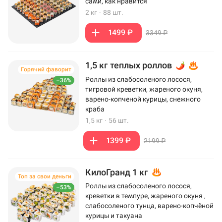
сами, как нравится
2 кг
·
88 шт.
1499 ₽
3349 ₽
1,5 кг теплых роллов
Горячий фаворит
Роллы из слабосоленого лосося,
–36%
тигровой креветки, жареного окуня,
варено-копченой курицы, снежного
краба
1,5 кг
·
56 шт.
1399 ₽
2199 ₽
КилоГранд 1 кг
Топ за свои деньги
Роллы из слабосоленого лосося,
–53%
креветки в темпуре, жареного окуня ,
слабосоленого тунца, варено-копчёной
курицы и такуана