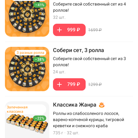
Соберите свой собственный сет из 4
–41%
роллов!
32 шт.
999 ₽
1699 ₽
Собери сет, 3 ролла
3 разных ролла
Соберите свой собственный сет из 3
–38%
роллов!
24 шт.
799 ₽
1299 ₽
Классика Жанра
Запеченная
классика
Роллы из слабосоленого лосося,
–22%
варено-копченой курицы, тигровой
креветки и снежного краба
735 г
·
32 шт.