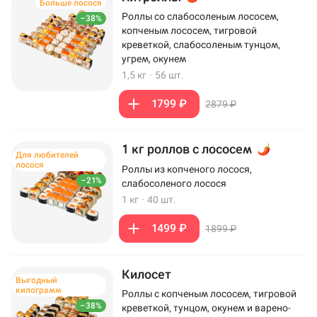
Больше лосося
Роллы со слабосоленым лососем,
–38%
копченым лососем, тигровой
креветкой, слабосоленым тунцом,
угрем, окунем
1,5 кг
·
56 шт.
1799 ₽
2879 ₽
1 кг роллов с лососем
Для любителей
лосося
Роллы из копченого лосося,
–21%
слабосоленого лосося
1 кг
·
40 шт.
1499 ₽
1899 ₽
Килосет
Выгодный
килограмм
Роллы с копченым лососем, тигровой
–38%
креветкой, тунцом, окунем и варено-