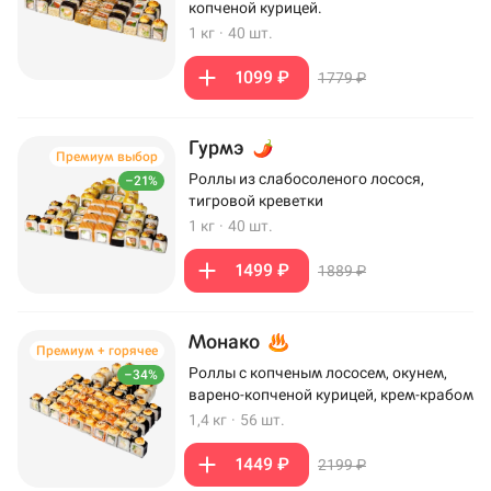
копченой курицей.
1 кг
·
40 шт.
1099 ₽
1779 ₽
Гурмэ
Премиум выбор
Роллы из слабосоленого лосося,
–21%
тигровой креветки
1 кг
·
40 шт.
1499 ₽
1889 ₽
Монако
Премиум + горячее
Роллы с копченым лососем, окунем,
–34%
варено-копченой курицей, крем-крабом
1,4 кг
·
56 шт.
1449 ₽
2199 ₽