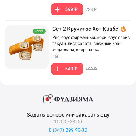
599 ₽
738 ₽
Сет 2 Кручитос Хот Крабс
–21%
Рис, соус фирменный, нори, соус спайс,
такуан, лист салата, снежный краб,
моцарелла, кляр, панко
660 г
549 ₽
698 ₽
Задать вопрос или заказать еду
10:00 - 23:00
8 (347) 299 93-30