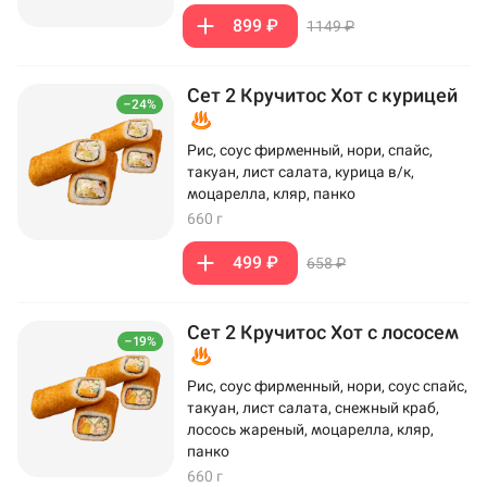
899 ₽
1149 ₽
Сет 2 Кручитос Хот с курицей
–24%
Рис, соус фирменный, нори, спайс,
такуан, лист салата, курица в/к,
моцарелла, кляр, панко
660 г
499 ₽
658 ₽
Сет 2 Кручитос Хот с лососем
–19%
Рис, соус фирменный, нори, соус спайс,
такуан, лист салата, снежный краб,
лосось жареный, моцарелла, кляр,
панко
660 г