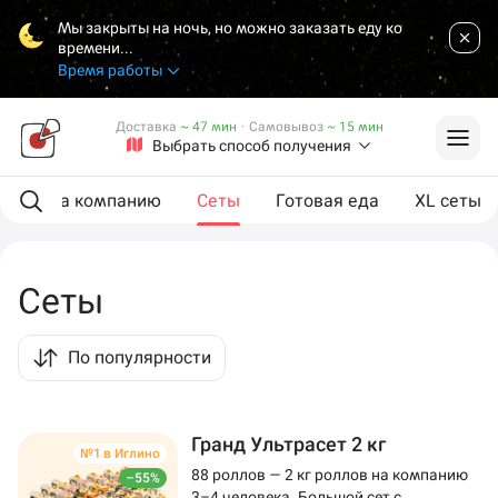
Мы закрыты на ночь, но можно заказать еду ко
времени...
Время работы
Доставка
~ 47 мин
·
Самовывоз
~ 15 мин
Выбрать способ получения
ии
На компанию
Сеты
Готовая еда
XL сеты
Сеты
По популярности
Гранд Ультрасет 2 кг
№1 в Иглино
88 роллов — 2 кг роллов на компанию
–55%
3–4 человека. Большой сет с