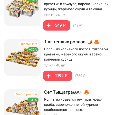
креветки в темпуре, варено - копченой
курицы, жареного окуня и такуана
565 г
·
24 шт.
549 ₽
949 ₽
1 кг теплых роллов
Теплый хит
Роллы из копченого лосося, тигровой
–32%
креветки, жареного окуня, варено-
копченой курицы
1,1 кг
·
40 шт.
1199 ₽
1769 ₽
Сет Тыщаграмм+
Много роллов
Роллы из креветки темпуры, крем-
–31%
краба, варено-копченой курицы и
слабосоленого лосося.