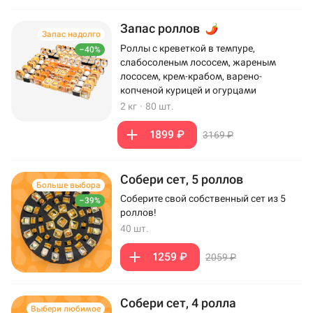
Запас роллов
Запас надолго
Роллы с креветкой в темпуре,
–40%
слабосоленым лососем, жареным
лососем, крем-крабом, варено-
копченой курицей и огурцами
2 кг
·
80 шт.
1899 ₽
3169 ₽
Собери сет, 5 роллов
Больше выбора
Соберите свой собственный сет из 5
–39%
роллов!
40 шт.
1259 ₽
2059 ₽
Собери сет, 4 ролла
Выбери любимое