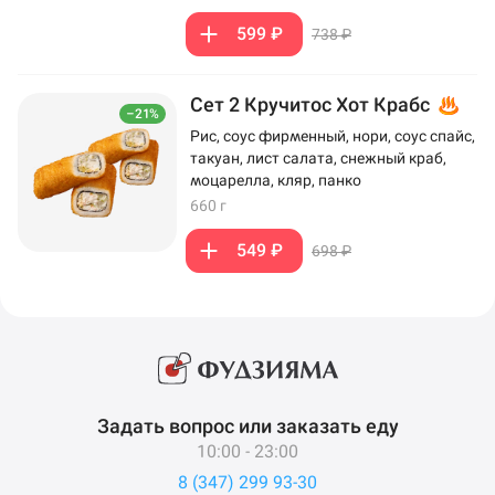
599 ₽
738 ₽
Сет 2 Кручитос Хот Крабс
–21%
Рис, соус фирменный, нори, соус спайс,
такуан, лист салата, снежный краб,
моцарелла, кляр, панко
660 г
549 ₽
698 ₽
Задать вопрос или заказать еду
10:00 - 23:00
8 (347) 299 93-30