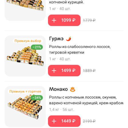
копченой курицей.
1 кг
·
40 шт.
1099 ₽
1779 ₽
Гурмэ
Премиум выбор
Роллы из слабосоленого лосося,
–21%
тигровой креветки
1 кг
·
40 шт.
1499 ₽
1889 ₽
Монако
Премиум + горячее
Роллы с копченым лососем, окунем,
–34%
варено-копченой курицей, крем-крабом
1,4 кг
·
56 шт.
1449 ₽
2199 ₽