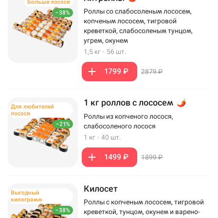
Больше лосося
Роллы со слабосоленым лососем,
–38%
копченым лососем, тигровой
креветкой, слабосоленым тунцом,
угрем, окунем
1,5 кг
·
56 шт.
1799 ₽
2879 ₽
1 кг роллов с лососем
Для любителей
лосося
Роллы из копченого лосося,
–21%
слабосоленого лосося
1 кг
·
40 шт.
1499 ₽
1899 ₽
Килосет
Выгодный
килограмм
Роллы с копченым лососем, тигровой
–38%
креветкой, тунцом, окунем и варено-