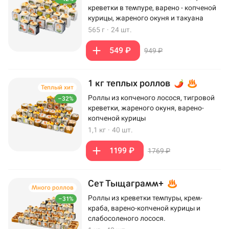
креветки в темпуре, варено - копченой
курицы, жареного окуня и такуана
565 г
·
24 шт.
549 ₽
949 ₽
1 кг теплых роллов
Теплый хит
Роллы из копченого лосося, тигровой
–32%
креветки, жареного окуня, варено-
копченой курицы
1,1 кг
·
40 шт.
1199 ₽
1769 ₽
Сет Тыщаграмм+
Много роллов
Роллы из креветки темпуры, крем-
–31%
краба, варено-копченой курицы и
слабосоленого лосося.