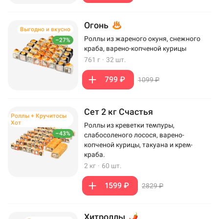
Огонь
Выгодно и вкусно
Роллы из жареного окуня, снежного
–27%
краба, варено-копченой курицы
761 г
·
32 шт.
799 ₽
1099 ₽
Сет 2 кг Счастья
Роллы + Кручитосы
Хот
Роллы из креветки темпуры,
–43%
слабосоленого лосося, варено-
копченой курицы, такуана и крем-
краба.
2 кг
·
60 шт.
1599 ₽
2829 ₽
Хитроллы