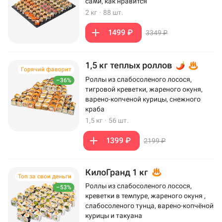
сами, как нравится
2 кг
·
88 шт.
1499 ₽
3349 ₽
1,5 кг теплых роллов
Горячий фаворит
Роллы из слабосоленого лосося,
–36%
тигровой креветки, жареного окуня,
варено-копченой курицы, снежного
краба
1,5 кг
·
56 шт.
1399 ₽
2199 ₽
КилоГранд 1 кг
Топ за свои деньги
Роллы из слабосоленого лосося,
–53%
креветки в темпуре, жареного окуня ,
слабосоленого тунца, варено-копчёной
курицы и такуана