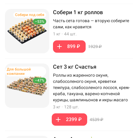
Собери 1 кг роллов
Собери под себя
Часть сета готова — вторую соберите
–53%
сами, как нравится
1 кг
·
44 шт.
899 ₽
1929 ₽
Сет 3 кг Счастья
Для большой
компании
Роллы из жаренного окуня,
–47%
слабосоленого окуня, креветки
темпура, слабосоленого лосося, крем-
краба, такуана, варено-копченой
курицы, шампиньонов и икры масаго
3 кг
·
128 шт.
2399 ₽
4539 ₽