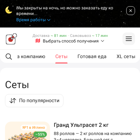
Мы закрыты на ночь, но можно заказать еду ко
времени...
Время работы
Доставка
~ 81 мин
·
Самовывоз
~ 17 мин
Выбрать способ получения
ии
На компанию
Сеты
Готовая еда
XL сеты
Сеты
По популярности
Гранд Ультрасет 2 кг
№1 в Иглино
88 роллов — 2 кг роллов на компанию
–55%
3–4 человека. Большой сет с