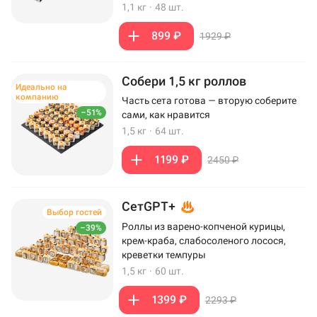
1,1 кг
·
48 шт.
899 ₽
1929 ₽
Собери 1,5 кг роллов
Идеально на
компанию
Часть сета готова — вторую соберите
–51%
сами, как нравится
1,5 кг
·
64 шт.
1199 ₽
2450 ₽
СетGPT+
Выбор гостей
Роллы из варено-копченой курицы,
–39%
крем-краба, слабосоленого лосося,
креветки темпуры
1,5 кг
·
60 шт.
1399 ₽
2293 ₽