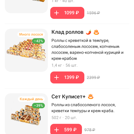
1 кг
·
40 шт.
1099 ₽
1596 ₽
Клад роллов
Много лосося
Роллы с креветкой в темпуре,
–42%
слабосоленым лососем, копченым
лососем, варено-копченой курицей и
крем-крабом
1,4 кг
·
56 шт.
1399 ₽
2399 ₽
Сет Куписет+
Каждый день
Роллы из слабосоленого лосося,
–39%
креветки темпуры и крем-краба.
502 г
·
20 шт.
599 ₽
978 ₽