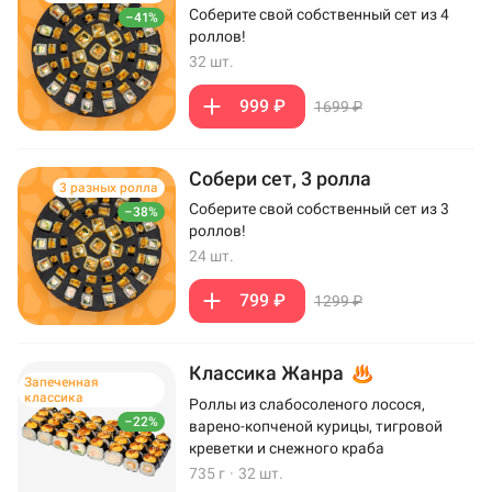
Соберите свой собственный сет из 4
–41%
роллов!
32 шт.
999 ₽
1699 ₽
Собери сет, 3 ролла
3 разных ролла
Соберите свой собственный сет из 3
–38%
роллов!
24 шт.
799 ₽
1299 ₽
Классика Жанра
Запеченная
классика
Роллы из слабосоленого лосося,
–22%
варено-копченой курицы, тигровой
креветки и снежного краба
735 г
·
32 шт.