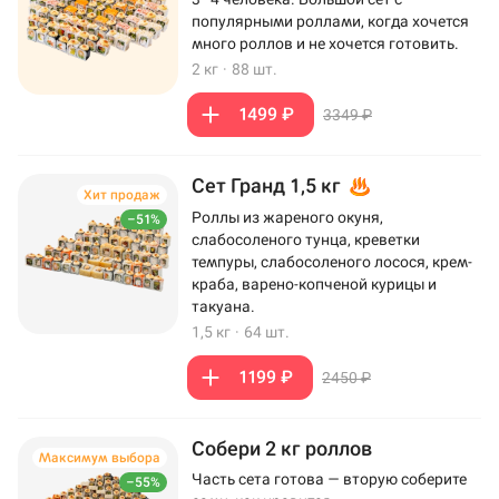
популярными роллами, когда хочется
много роллов и не хочется готовить.
2 кг
·
88 шт.
1499 ₽
3349 ₽
Сет Гранд 1,5 кг
Хит продаж
Роллы из жареного окуня,
–51%
слабосоленого тунца, креветки
темпуры, слабосоленого лосося, крем-
краба, варено-копченой курицы и
такуана.
1,5 кг
·
64 шт.
1199 ₽
2450 ₽
Собери 2 кг роллов
Максимум выбора
Часть сета готова — вторую соберите
–55%