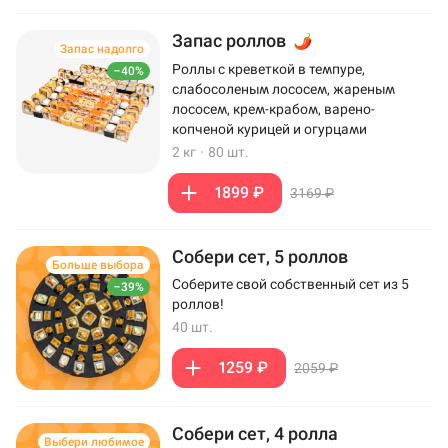
Запас роллов
Запас надолго
Роллы с креветкой в темпуре,
–40%
слабосоленым лососем, жареным
лососем, крем-крабом, варено-
копченой курицей и огурцами
2 кг
·
80 шт.
1899 ₽
3169 ₽
Собери сет, 5 роллов
Больше выбора
Соберите свой собственный сет из 5
–39%
роллов!
40 шт.
1259 ₽
2059 ₽
Собери сет, 4 ролла
Выбери любимое