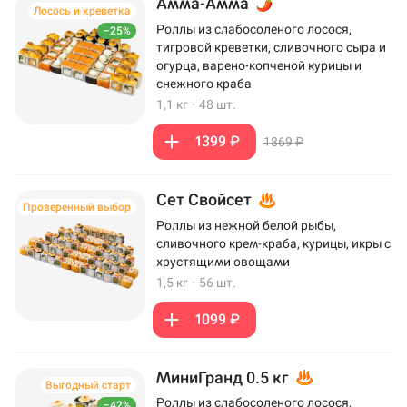
Амма-Амма
Лосось и креветка
Роллы из слабосоленого лосося,
–25%
тигровой креветки, сливочного сыра и
огурца, варено-копченой курицы и
снежного краба
1,1 кг
·
48 шт.
1399 ₽
1869 ₽
Сет Свойсет
Проверенный выбор
Роллы из нежной белой рыбы,
сливочного крем-краба, курицы, икры с
хрустящими овощами
1,5 кг
·
56 шт.
1099 ₽
МиниГранд 0.5 кг
Выгодный старт
Роллы из слабосоленого лосося,
–42%