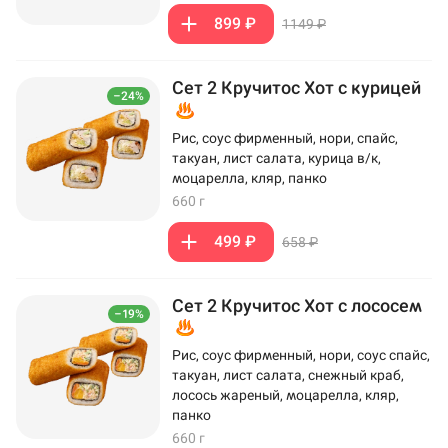
899 ₽
1149 ₽
Сет 2 Кручитос Хот с курицей
–24%
Рис, соус фирменный, нори, спайс,
такуан, лист салата, курица в/к,
моцарелла, кляр, панко
660 г
499 ₽
658 ₽
Сет 2 Кручитос Хот с лососем
–19%
Рис, соус фирменный, нори, соус спайс,
такуан, лист салата, снежный краб,
лосось жареный, моцарелла, кляр,
панко
660 г