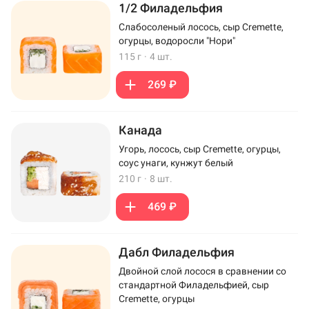
1/2 Филадельфия
Слабосоленый лосось, сыр Cremette,
огурцы, водоросли "Нори"
115 г
·
4 шт.
269 ₽
Канада
Угорь, лосось, сыр Cremette, огурцы,
соус унаги, кунжут белый
210 г
·
8 шт.
469 ₽
Дабл Филадельфия
Двойной слой лосося в сравнении со
стандартной Филадельфией, сыр
Cremette, огурцы