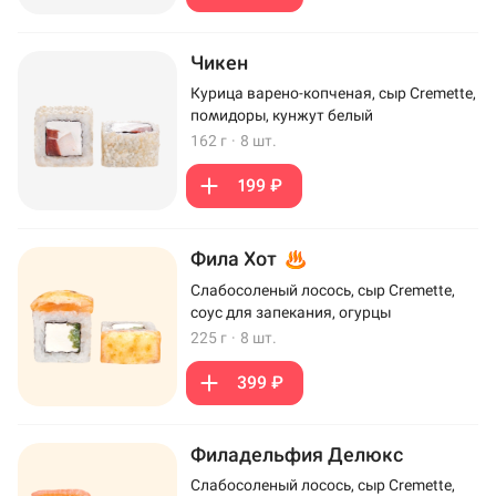
Чикен
Курица варено-копченая, сыр Cremette,
помидоры, кунжут белый
162 г
·
8 шт.
199 ₽
Фила Хот
Слабосоленый лосось, сыр Cremette,
соус для запекания, огурцы
225 г
·
8 шт.
399 ₽
Филадельфия Делюкс
Слабосоленый лосось, сыр Cremette,