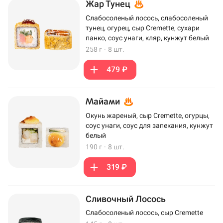
Жар Тунец
Слабосоленый лосось, слабосоленый
тунец, огурец, сыр Cremette, сухари
панко, соус унаги, кляр, кунжут белый
258 г
·
8 шт.
479 ₽
Майами
Окунь жареный, сыр Cremette, огурцы,
соус унаги, соус для запекания, кунжут
белый
190 г
·
8 шт.
319 ₽
Сливочный Лосось
Слабосоленый лосось, сыр Cremette