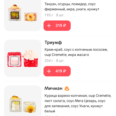
Такуан, огурцы, помидор, соус
фирменный, икра, унаги, кунжут
195 г
·
8 шт.
319 ₽
Триумф
Крем-краб, соус с копченым лососем,
сыр Cremette, икра масаго
204 г
·
8 шт.
419 ₽
Мичман
Курица варено-копченая, сыр Cremette,
лист салата, соус Мега Цезарь, соус
для запекания, соус Унаги, кунжут
белый