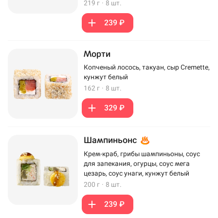
219 г
·
8 шт.
239 ₽
Морти
Копченый лосось, такуан, сыр Cremette,
кунжут белый
162 г
·
8 шт.
329 ₽
Шампиньонс
Крем-краб, грибы шампиньоны, соус
для запекания, огурцы, соус мега
цезарь, соус унаги, кунжут белый
200 г
·
8 шт.
239 ₽