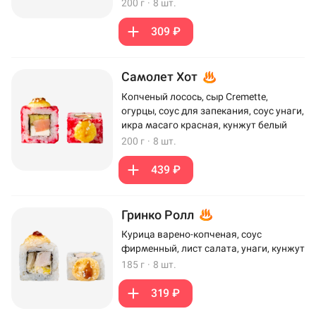
200 г
·
8 шт.
309 ₽
Самолет Хот
Копченый лосось, сыр Cremette,
огурцы, соус для запекания, соус унаги,
икра масаго красная, кунжут белый
200 г
·
8 шт.
439 ₽
Гринко Ролл
Курица варено-копченая, соус
фирменный, лист салата, унаги, кунжут
185 г
·
8 шт.
319 ₽