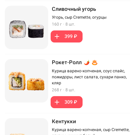
Сливочный угорь
Угорь, сыр Cremette, огурцы
160 г
·
8 шт.
399 ₽
Рокет-Ролл
Курица варено-копченая, соус спайс,
помидоры, лист салата, сухари панко,
кляр
268 г
·
8 шт.
309 ₽
Кентукки
Курица варено-копченая, сыр Cremette,