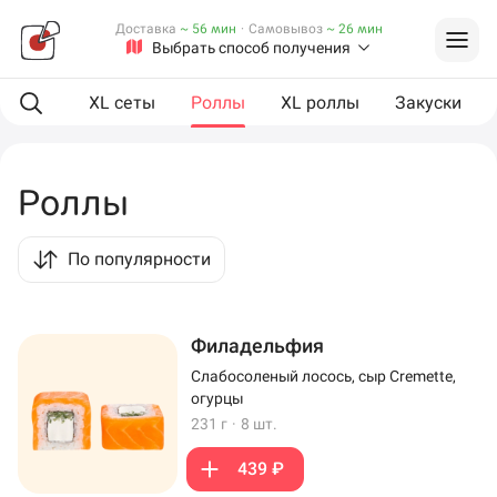
Доставка
~ 56 мин
·
Самовывоз
~ 26 мин
Выбрать способ получения
ая еда
XL сеты
Роллы
XL роллы
Закуски
Роллы
По популярности
Филадельфия
Слабосоленый лосось, сыр Cremette,
огурцы
231 г
·
8 шт.
439 ₽