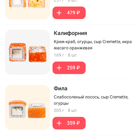
251 г
·
8 шт.
479 ₽
Калифорния
Крем-краб, огурцы, сыр Cremette, икра
масаго оранжевая
169 г
·
8 шт.
259 ₽
Фила
Слабосоленый лосось, сыр Cremette,
огурцы
205 г
·
8 шт.
359 ₽