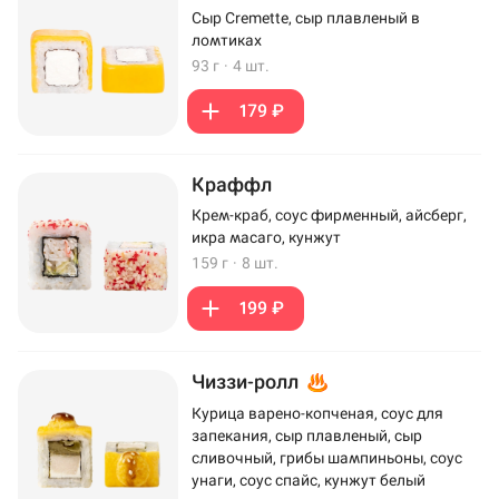
Сыр Cremette, сыр плавленый в
ломтиках
93 г
·
4 шт.
179 ₽
Краффл
Крем-краб, соус фирменный, айсберг,
икра масаго, кунжут
159 г
·
8 шт.
199 ₽
Чиззи-ролл
Курица варено-копченая, соус для
запекания, сыр плавленый, сыр
сливочный, грибы шампиньоны, соус
унаги, соус спайс, кунжут белый