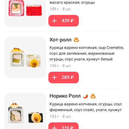
масаго красная, огурцы
189 г
·
8 шт.
439 ₽
Хот-ролл
Курица варено-копченая, сыр Cremette,
соус для запекания, маринованые
огурцы, соус унаги, кунжут белый
190 г
·
8 шт.
289 ₽
Норико Ролл
Курица варено-копченая, огурцы, соус
фирменный, соус спайс, унаги, кунжут
185 г
·
8 шт.
319 ₽