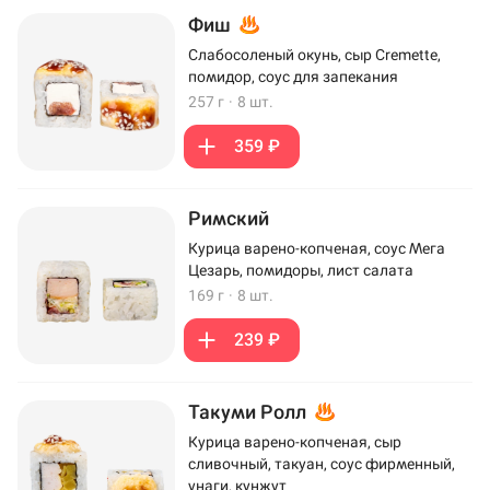
Фиш
Слабосоленый окунь, сыр Cremette,
помидор, соус для запекания
257 г
·
8 шт.
359 ₽
Римский
Курица варено-копченая, соус Мега
Цезарь, помидоры, лист салата
169 г
·
8 шт.
239 ₽
Такуми Ролл
Курица варено-копченая, сыр
сливочный, такуан, соус фирменный,
унаги, кунжут