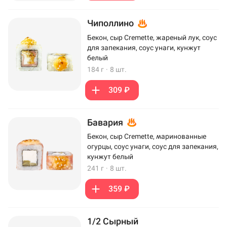
Чиполлино
Бекон, сыр Cremette, жареный лук, соус
для запекания, соус унаги, кунжут
белый
184 г
·
8 шт.
309 ₽
Бавария
Бекон, сыр Cremette, маринованные
огурцы, соус унаги, соус для запекания,
кунжут белый
241 г
·
8 шт.
359 ₽
1/2 Сырный