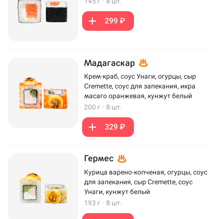
145 г
·
8 шт.
299 ₽
Мадагаскар
Крем-краб, соус Унаги, огурцы, сыр
Cremette, соус для запекания, икра
масаго оранжевая, кунжут белый
200 г
·
8 шт.
329 ₽
Гермес
Курица варено-копченая, огурцы, соус
для запекания, сыр Cremette, соус
Унаги, кунжут белый
193 г
·
8 шт.