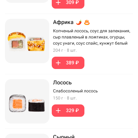
309 ₽
Африка
Копченый лосось, соус для запекания,
сыр плавленый в ломтиках, огурцы,
соус унаги, соус спайс, кунжут белый
204 г
·
8 шт.
389 ₽
Лосось
Слабосоленый лосось
150 г
·
8 шт.
329 ₽
Сырный