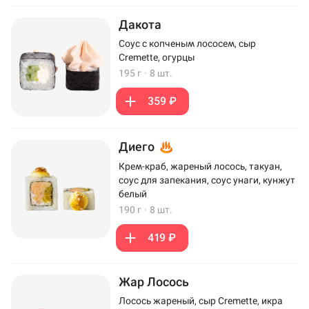
Дакота
Соус с копченым лососем, сыр
Cremette, огурцы
195 г
·
8 шт.
359 ₽
Диего
Крем-краб, жареный лосось, такуан,
соус для запекания, соус унаги, кунжут
белый
190 г
·
8 шт.
419 ₽
Жар Лосось
Лосось жареный, сыр Cremette, икра