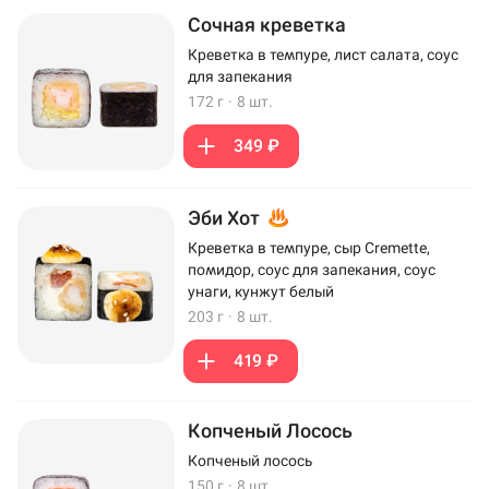
Сочная креветка
Креветка в темпуре, лист салата, соус
для запекания
172 г
·
8 шт.
349 ₽
Эби Хот
Креветка в темпуре, сыр Cremette,
помидор, соус для запекания, соус
унаги, кунжут белый
203 г
·
8 шт.
419 ₽
Копченый Лосось
Копченый лосось
150 г
·
8 шт.