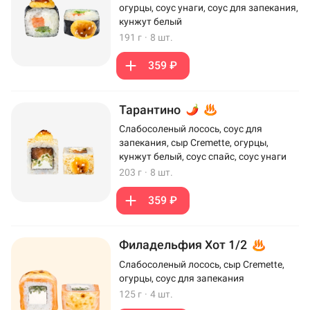
огурцы, соус унаги, соус для запекания,
кунжут белый
191 г
·
8 шт.
359 ₽
Тарантино
Слабосоленый лосось, соус для
запекания, сыр Cremette, огурцы,
кунжут белый, соус спайс, соус унаги
203 г
·
8 шт.
359 ₽
Филадельфия Хот 1/2
Слабосоленый лосось, сыр Cremette,
огурцы, соус для запекания
125 г
·
4 шт.