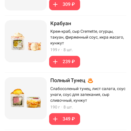
309 ₽
Крабуан
Крем-краб, сыр Cremette, огурцы,
такуан, фирменный соус, икра масаго,
кунжут
199 г
·
8 шт.
239 ₽
Полный Тунец
Слабосоленый тунец, лист салата, соус
унаги, соус для запекания, сыр
сливочный, кунжут
190 г
·
8 шт.
349 ₽