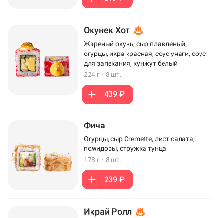
Окунек Хот
Жареный окунь, сыр плавленый,
огурцы, икра красная, соус унаги, соус
для запекания, кунжут белый
224 г
·
8 шт.
439 ₽
Фича
Огурцы, сыр Cremette, лист салата,
помидоры, стружка тунца
178 г
·
8 шт.
239 ₽
Икрай Ролл