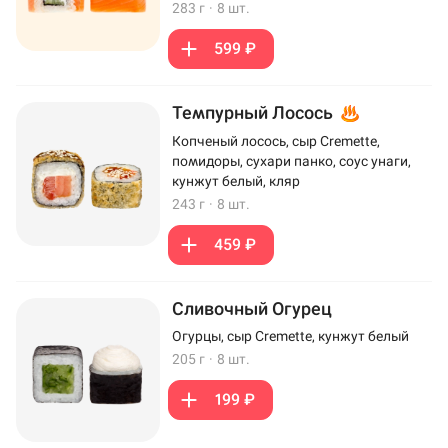
283 г
·
8 шт.
599 ₽
Темпурный Лосось
Копченый лосось, сыр Cremette,
помидоры, сухари панко, соус унаги,
кунжут белый, кляр
243 г
·
8 шт.
459 ₽
Сливочный Огурец
Огурцы, сыр Cremette, кунжут белый
205 г
·
8 шт.
199 ₽