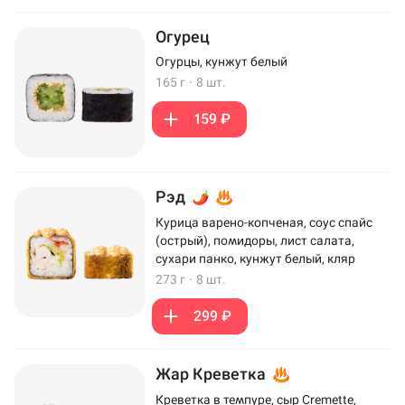
Огурец
Огурцы, кунжут белый
165 г
·
8 шт.
159 ₽
Рэд
Курица варено-копченая, соус спайс
(острый), помидоры, лист салата,
сухари панко, кунжут белый, кляр
273 г
·
8 шт.
299 ₽
Жар Креветка
Креветка в темпуре, сыр Cremette,