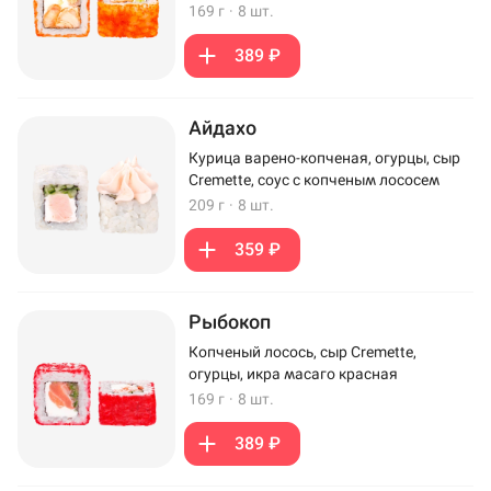
169 г
·
8 шт.
389 ₽
Айдахо
Курица варено-копченая, огурцы, сыр
Cremette, соус с копченым лососем
209 г
·
8 шт.
359 ₽
Рыбокоп
Копченый лосось, сыр Cremette,
огурцы, икра масаго красная
169 г
·
8 шт.
389 ₽