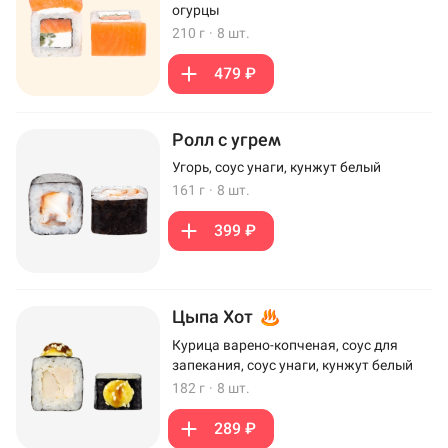
огурцы
210 г
·
8 шт.
479 ₽
Ролл с угрем
Угорь, соус унаги, кунжут белый
161 г
·
8 шт.
399 ₽
Цыпа Хот
Курица варено-копченая, соус для
запекания, соус унаги, кунжут белый
182 г
·
8 шт.
289 ₽