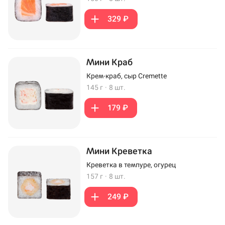
329 ₽
Мини Краб
Крем-краб, сыр Cremette
145 г
·
8 шт.
179 ₽
Мини Креветка
Креветка в темпуре, огурец
157 г
·
8 шт.
249 ₽