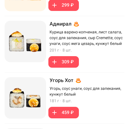
299 ₽
Адмирал
Курица варено-копченая, лист салата,
соус для запекания, сыр Cremette, соус
унаги, соус мега цезарь, кунжут белый
201 г
·
8 шт.
309 ₽
Угорь Хот
Угорь, соус унаги, соус для запекания,
кунжут белый
181 г
·
8 шт.
459 ₽