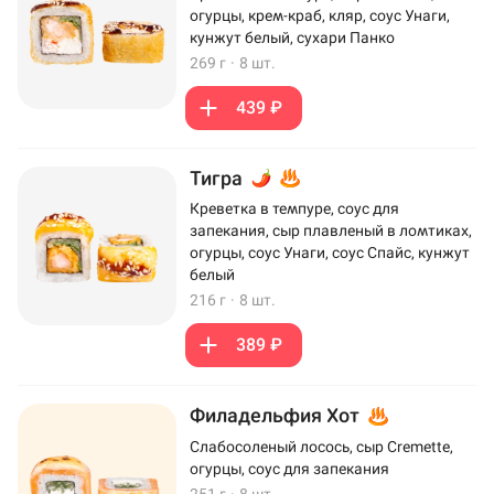
огурцы, крем-краб, кляр, соус Унаги,
кунжут белый, сухари Панко
269 г
·
8 шт.
439 ₽
Тигра
Креветка в темпуре, соус для
запекания, сыр плавленый в ломтиках,
огурцы, соус Унаги, соус Спайс, кунжут
белый
216 г
·
8 шт.
389 ₽
Филадельфия Хот
Слабосоленый лосось, сыр Cremette,
огурцы, соус для запекания