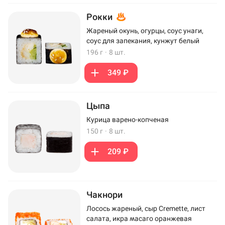
Рокки
Жареный окунь, огурцы, соус унаги,
соус для запекания, кунжут белый
196 г
·
8 шт.
349 ₽
Цыпа
Курица варено-копченая
150 г
·
8 шт.
209 ₽
Чакнори
Лосось жареный, сыр Cremette, лист
салата, икра масаго оранжевая