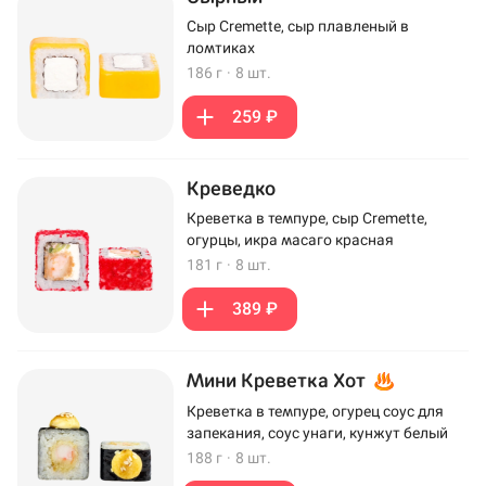
Сыр Cremette, сыр плавленый в
ломтиках
186 г
·
8 шт.
259 ₽
Креведко
Креветка в темпуре, сыр Cremette,
огурцы, икра масаго красная
181 г
·
8 шт.
389 ₽
Мини Креветка Хот
Креветка в темпуре, огурец соус для
запекания, соус унаги, кунжут белый
188 г
·
8 шт.