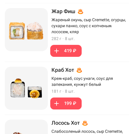
Жар Фиш
Жареный окунь, сыр Cremette, огурцы,
сухари панко, соус с копченым
лососем, кляр
282 г
·
8 шт.
419 ₽
Краб Хот
Крем-краб, соус унаги, соус для
запекания, кунжут белый
181 г
·
8 шт.
199 ₽
Лосось Хот
Слабосоленый лосось, сыр Cremette,