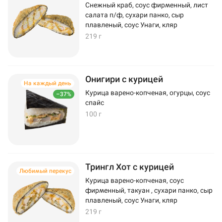
Снежный краб, соус фирменный, лист
салата п/ф, сухари панко, сыр
плавленый, соус Унаги, кляр
219 г
Онигири с курицей
На каждый день
Курица варено-копченая, огурцы, соус
–37%
спайс
100 г
Трингл Хот с курицей
Любимый перекус
Курица варено-копченая, соус
фирменный, такуан , сухари панко, сыр
плавленый, соус Унаги, кляр
219 г