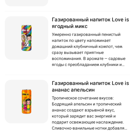
Газированный напиток Love is
ягодный микс
Умеренно газированный пенистый
напиток по цвету напоминает
домашний клубничный компот, чем
сразу вызывает приятные
воспоминания. В аромате — садовые
ягоды с преобладанием клубники и
смородины. Во вкусе ощущается
черника, а послевкусие напоминает
Газированный напиток Love is
популярную жвачку Love Is.
ананас апельсин
Тропическое сочетание вкусов:
Бодрящий апельсин и тропический
ананас создают взрывной вкус,
который зарядит вас энергией и
подарит освежающее наслаждение.
Сливочно-ванильные нотки добавляют
напитку мягкость и изысканность.