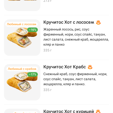
273 г
Кручитос Хот с лососем
Любимый с лососем
Жаренный лосось, рис, соус
–16%
фирменный, нори, соус спайс, такуан,
лист салата, снежный краб, моцарелла,
кляр и панко
335 г
Кручитос Хот Крабс
Любимый с крабом
Снежный краб, соус фирменный, нори,
–17%
соус спайс, такуан, лист салата,
моцарелла, кляр и панко.
335 г
Кручитос Хот с курицей