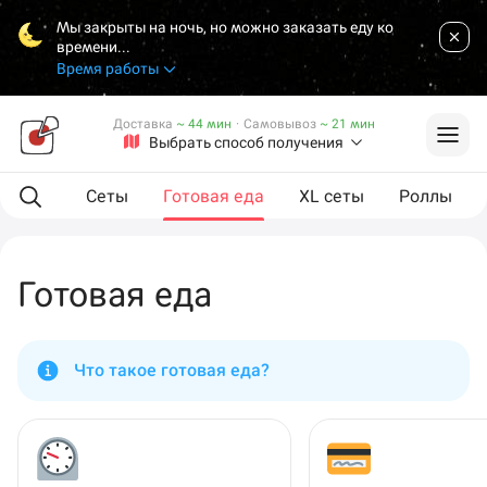
Мы закрыты на ночь, но можно заказать еду ко
времени...
Время работы
Доставка
~ 44 мин
·
Самовывоз
~ 21 мин
Выбрать способ получения
мпанию
Сеты
Готовая еда
XL сеты
Роллы
Готовая еда
Что такое готовая еда?