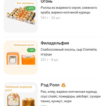
Огонь
Хит витрины
Роллы из жареного окуня, снежного
–41%
краба, варено-копченой курицы
761 г
·
32 шт.
Филадельфия
Любимый ролл
Слабосоленый лосось, сыр Cremette,
–5%
огурцы
231 г
·
8 шт.
Рэд Ролл
Любимый жареный
ролл
Рис, кляр, варено-копченная курица,
соус спайс, помидоры, айсберг, сухари
панко, кунжут, нори