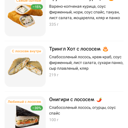
Самый сытный
Варено-копченая курица, соус
–15%
фирменный, нори, соус спайс, такуан,
лист салата, моцарелла, кляр и панко
335 г
Трингл Хот с лососем
С лососем внутри
Слабосоленый лосось, крем-краб, соус
фирменный, лист салата, сухари панко,
сыр плавленый, кляр
219 г
Онигири с лососем
Любимый с лососем
Слабосоленый лосось, огурцы, соус
–30%
спайс
100 г