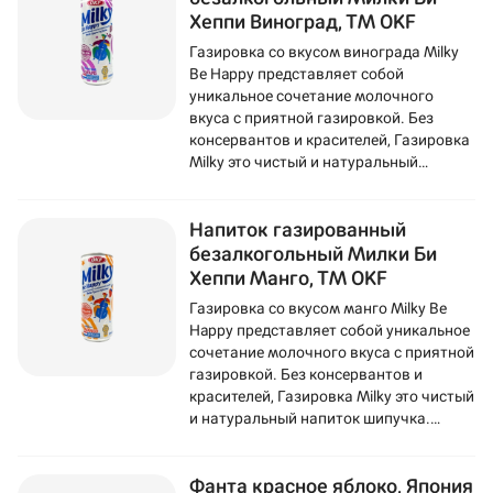
Хеппи Виноград, ТМ OKF
Газировка со вкусом винограда Milky
Be Happy представляет собой
уникальное сочетание молочного
вкуса с приятной газировкой. Без
консервантов и красителей, Газировка
Milky это чистый и натуральный
напиток шипучка. Газировка
изготовливается на основе
Напиток газированный
обезжиренного молока из
Нидерландов.
безалкогольный Милки Би
Хеппи Манго, ТМ OKF
Газировка со вкусом манго Milky Be
Happy представляет собой уникальное
сочетание молочного вкуса с приятной
газировкой. Без консервантов и
красителей, Газировка Milky это чистый
и натуральный напиток шипучка.
Газировка изготовливается на основе
обезжиренного молока из
Фанта красное яблоко, Япония
Нидерландов.