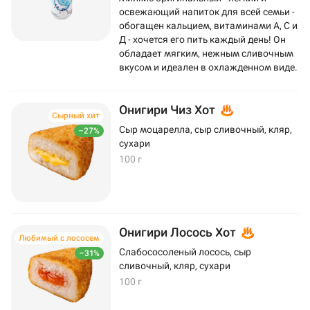
освежающий напиток для всей семьи -
обогащен кальцием, витаминами А, С и
Д - хочется его пить каждый день! Он
обладает мягким, нежным сливочным
вкусом и идеален в охлажденном виде.
Онигири Чиз Хот
Сырный хит
Сыр моцарелла, сыр сливочный, кляр,
–27%
сухари
100 г
Онигири Лосось Хот
Любимый с лососем
Слабососоленый лосось, сыр
–31%
сливочный, кляр, сухари
100 г