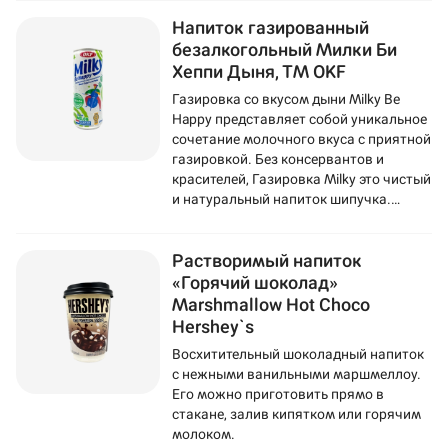
обезжиренного молока из
Напиток газированный
Нидерландов.
безалкогольный Милки Би
Хеппи Дыня, ТМ OKF
Газировка со вкусом дыни Milky Be
Happy представляет собой уникальное
сочетание молочного вкуса с приятной
газировкой. Без консервантов и
красителей, Газировка Milky это чистый
и натуральный напиток шипучка.
Газировка изготовливается на основе
обезжиренного молока из
Растворимый напиток
Нидерландов.
«Горячий шоколад»
Marshmallow Hot Choco
Hershey`s
Восхитительный шоколадный напиток
с нежными ванильными маршмеллоу.
Его можно приготовить прямо в
стакане, залив кипятком или горячим
молоком.