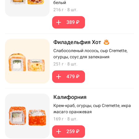
белый
216 г
·
8 шт.
389 ₽
Филадельфия Хот
Слабосоленый лосось, сыр Cremette,
огурцы, соус для запекания
251 г
·
8 шт.
479 ₽
Калифорния
Крем-краб, огурцы, сыр Cremette, икра
масаго оранжевая
169 г
·
8 шт.
259 ₽