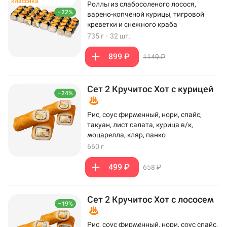
классика
Роллы из слабосоленого лосося,
–22%
варено-копченой курицы, тигровой
креветки и снежного краба
735 г
·
32 шт.
899 ₽
1149 ₽
Сет 2 Кручитос Хот с курицей
–24%
Рис, соус фирменный, нори, спайс,
такуан, лист салата, курица в/к,
моцарелла, кляр, панко
660 г
499 ₽
658 ₽
Сет 2 Кручитос Хот с лососем
–19%
Рис, соус фирменный, нори, соус спайс,