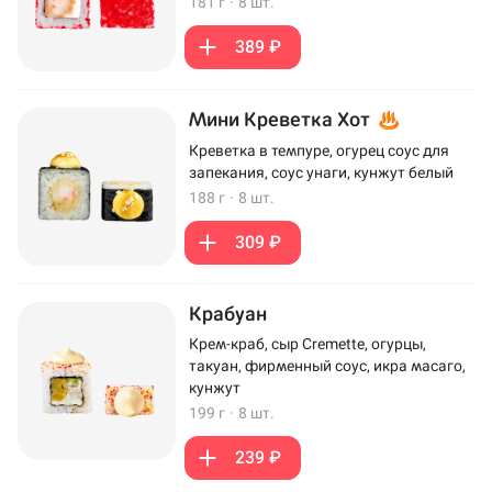
181 г
·
8 шт.
389 ₽
Мини Креветка Хот
Креветка в темпуре, огурец соус для
запекания, соус унаги, кунжут белый
188 г
·
8 шт.
309 ₽
Крабуан
Крем-краб, сыр Cremette, огурцы,
такуан, фирменный соус, икра масаго,
кунжут
199 г
·
8 шт.
239 ₽