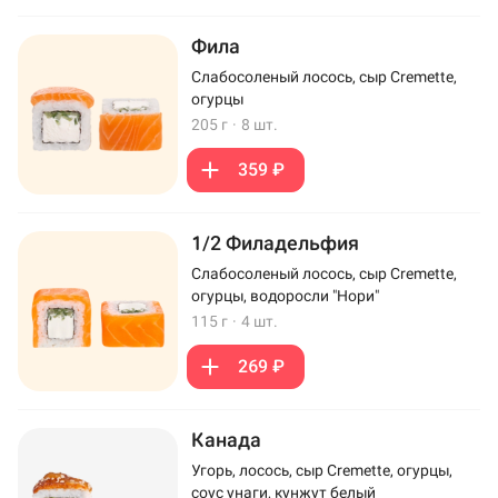
Фила
Слабосоленый лосось, сыр Cremette,
огурцы
205 г
·
8 шт.
359 ₽
1/2 Филадельфия
Слабосоленый лосось, сыр Cremette,
огурцы, водоросли "Нори"
115 г
·
4 шт.
269 ₽
Канада
Угорь, лосось, сыр Cremette, огурцы,
соус унаги, кунжут белый