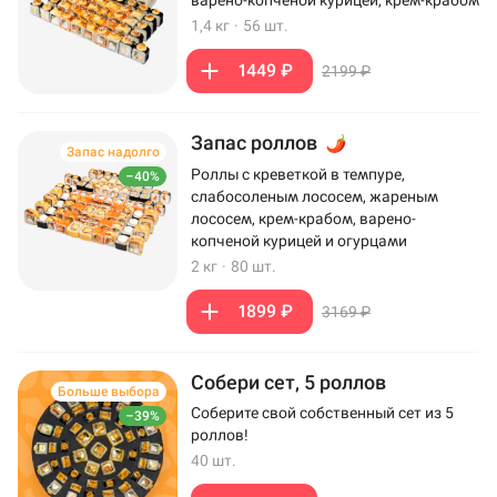
варено-копченой курицей, крем-крабом
1,4 кг
·
56 шт.
1449 ₽
2199 ₽
Запас роллов
Запас надолго
Роллы с креветкой в темпуре,
–40%
слабосоленым лососем, жареным
лососем, крем-крабом, варено-
копченой курицей и огурцами
2 кг
·
80 шт.
1899 ₽
3169 ₽
Собери сет, 5 роллов
Больше выбора
Соберите свой собственный сет из 5
–39%
роллов!
40 шт.