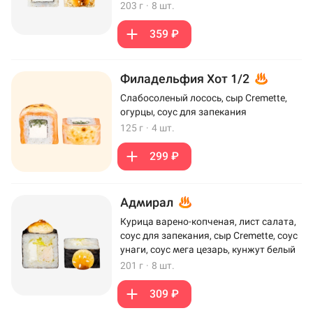
203 г
·
8 шт.
359 ₽
Филадельфия Хот 1/2
Слабосоленый лосось, сыр Cremette,
огурцы, соус для запекания
125 г
·
4 шт.
299 ₽
Адмирал
Курица варено-копченая, лист салата,
соус для запекания, сыр Cremette, соус
унаги, соус мега цезарь, кунжут белый
201 г
·
8 шт.
309 ₽