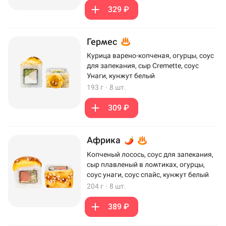
329 ₽
Гермес
Курица варено-копченая, огурцы, соус
для запекания, сыр Cremette, соус
Унаги, кунжут белый
193 г
·
8 шт.
309 ₽
Африка
Копченый лосось, соус для запекания,
сыр плавленый в ломтиках, огурцы,
соус унаги, соус спайс, кунжут белый
204 г
·
8 шт.
389 ₽