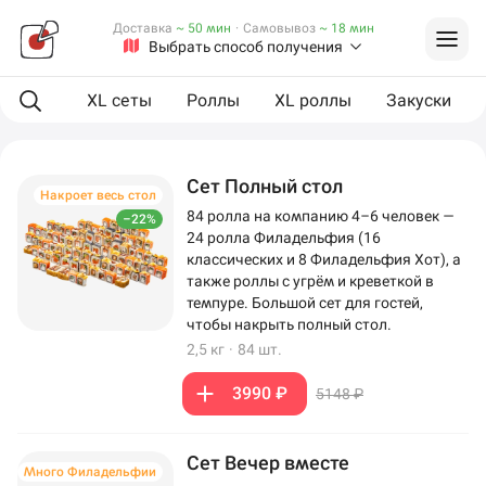
Доставка
~ 50 мин
·
Самовывоз
~ 18 мин
Выбрать способ получения
ая еда
XL сеты
Роллы
XL роллы
Закуски
Сет Полный стол
Накроет весь стол
84 ролла на компанию 4–6 человек —
–22%
24 ролла Филадельфия (16
классических и 8 Филадельфия Хот), а
также роллы с угрём и креветкой в
темпуре. Большой сет для гостей,
чтобы накрыть полный стол.
2,5 кг
·
84 шт.
3990 ₽
5148 ₽
Сет Вечер вместе
Много Филадельфии