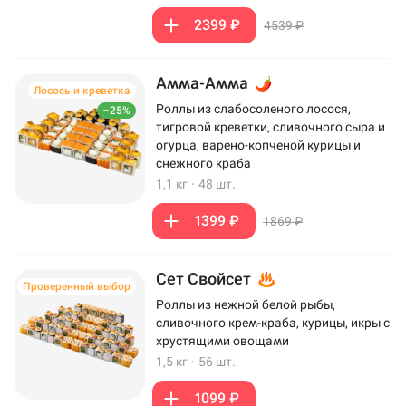
2399 ₽
4539 ₽
Амма-Амма
Лосось и креветка
Роллы из слабосоленого лосося,
–25%
тигровой креветки, сливочного сыра и
огурца, варено-копченой курицы и
снежного краба
1,1 кг
·
48 шт.
1399 ₽
1869 ₽
Сет Свойсет
Проверенный выбор
Роллы из нежной белой рыбы,
сливочного крем-краба, курицы, икры с
хрустящими овощами
1,5 кг
·
56 шт.
1099 ₽