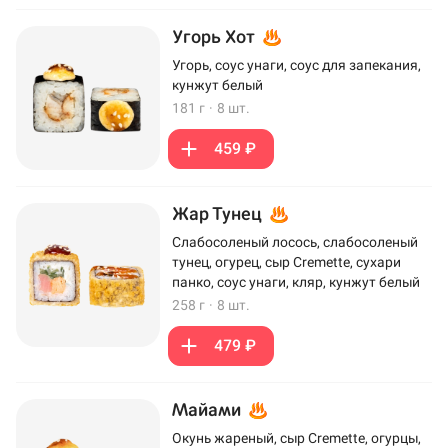
Угорь Хот
Угорь, соус унаги, соус для запекания,
кунжут белый
181 г
·
8 шт.
459 ₽
Жар Тунец
Слабосоленый лосось, слабосоленый
тунец, огурец, сыр Cremette, сухари
панко, соус унаги, кляр, кунжут белый
258 г
·
8 шт.
479 ₽
Майами
Окунь жареный, сыр Cremette, огурцы,