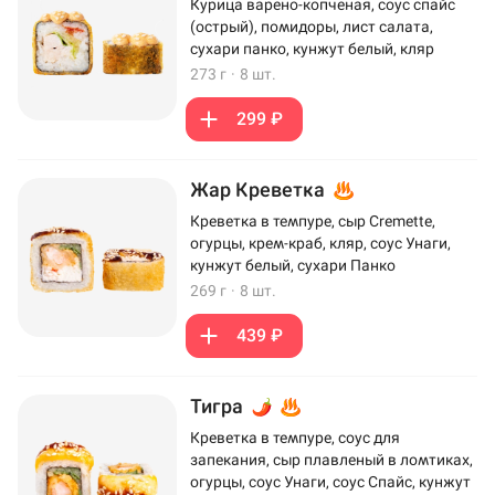
Курица варено-копченая, соус спайс
(острый), помидоры, лист салата,
сухари панко, кунжут белый, кляр
273 г
·
8 шт.
299 ₽
Жар Креветка
Креветка в темпуре, сыр Cremette,
огурцы, крем-краб, кляр, соус Унаги,
кунжут белый, сухари Панко
269 г
·
8 шт.
439 ₽
Тигра
Креветка в темпуре, соус для
запекания, сыр плавленый в ломтиках,
огурцы, соус Унаги, соус Спайс, кунжут