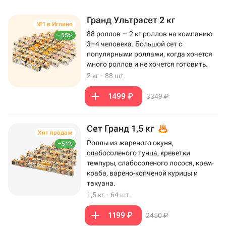
Гранд Ультрасет 2 кг
№1 в Иглино
88 роллов — 2 кг роллов на компанию
–55%
3–4 человека. Большой сет с
популярными роллами, когда хочется
много роллов и не хочется готовить.
2 кг
·
88 шт.
1499 ₽
3349 ₽
Сет Гранд 1,5 кг
Хит продаж
Роллы из жареного окуня,
–51%
слабосоленого тунца, креветки
темпуры, слабосоленого лосося, крем-
краба, варено-копченой курицы и
такуана.
1,5 кг
·
64 шт.
1199 ₽
2450 ₽