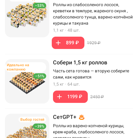
Роллы из слабосоленого лосося,
–53%
креветки в темпуре, жареного окуня ,
слабосоленого тунца, варено-копчёной
курицы и такуана
1,1 кг
·
48 шт.
899 ₽
1929 ₽
Собери 1,5 кг роллов
Идеально на
компанию
Часть сета готова — вторую соберите
–51%
сами, как нравится
1,5 кг
·
64 шт.
1199 ₽
2450 ₽
СетGPT+
Выбор гостей
Роллы из варено-копченой курицы,
–39%
крем-краба, слабосоленого лосося,