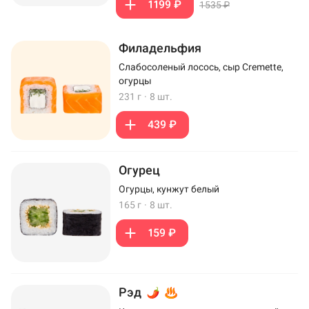
1199 ₽
1535 ₽
Филадельфия
Слабосоленый лосось, сыр Cremette,
огурцы
231 г
·
8 шт.
439 ₽
Огурец
Огурцы, кунжут белый
165 г
·
8 шт.
159 ₽
Рэд