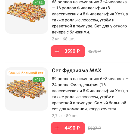
68 роллов на компанию 3–4 человека
–16%
— 16 роллов Филадельфия (8
классических и 8 Филадельфия Хот), а
также роллы с лососем, угрём и
креветкой в темпуре. Сет для уютного
вечера с близкими.
2 кг
·
68 шт.
3590 ₽
4270 ₽
Сет Фудзияма MAX
Самый большой сет
89 роллов на компанию 6–8 человек —
–19%
24 ролла Филадельфия (16
классических и 8 Филадельфия Хот), а
также роллы с лососем, угрём и
креветкой в темпуре. Самый большой
сет для компании, когда хочется
максимум роллов на столе.
2,7 кг
·
89 шт.
4490 ₽
5527 ₽