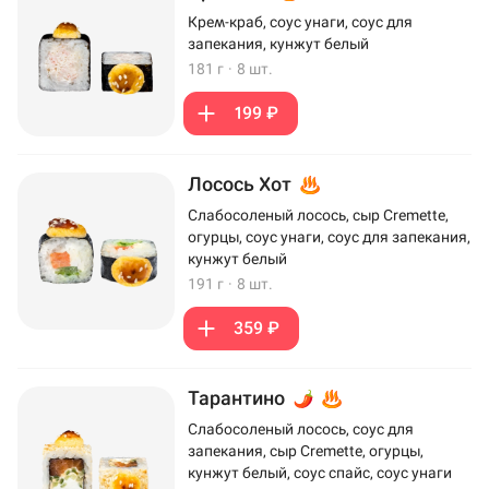
Крем-краб, соус унаги, соус для
запекания, кунжут белый
181 г
·
8 шт.
199 ₽
Лосось Хот
Слабосоленый лосось, сыр Cremette,
огурцы, соус унаги, соус для запекания,
кунжут белый
191 г
·
8 шт.
359 ₽
Тарантино
Слабосоленый лосось, соус для
запекания, сыр Cremette, огурцы,
кунжут белый, соус спайс, соус унаги