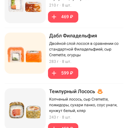
210 г
·
8 шт.
469 ₽
Дабл Филадельфия
Двойной слой лосося в сравнении со
стандартной Филадельфией, сыр
Cremette, огурцы
283 г
·
8 шт.
599 ₽
Темпурный Лосось
Копченый лосось, сыр Cremette,
помидоры, сухари панко, соус унаги,
кунжут белый, кляр
243 г
·
8 шт.