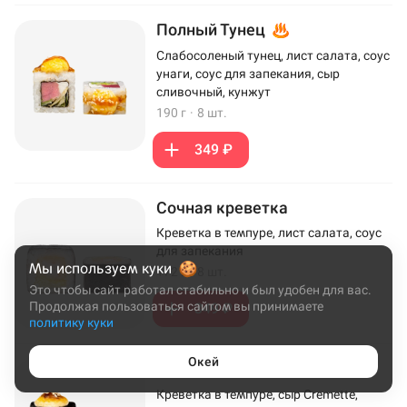
Полный Тунец
Слабосоленый тунец, лист салата, соус
унаги, соус для запекания, сыр
сливочный, кунжут
190 г
·
8 шт.
349 ₽
Сочная креветка
Креветка в темпуре, лист салата, соус
для запекания
Мы используем куки
172 г
·
8 шт.
Это чтобы сайт работал стабильно и был удобен для вас.
Продолжая пользоваться сайтом вы принимаете
349 ₽
политику куки
Окей
Эби Хот
Креветка в темпуре, сыр Cremette,