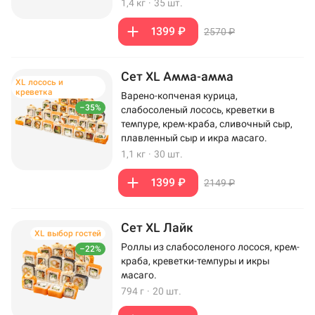
1,4 кг
·
35 шт.
1399 ₽
2570 ₽
Сет XL Амма-амма
XL лосось и
креветка
Варено-копченая курица,
–35%
слабосоленый лосось, креветки в
темпуре, крем-краба, сливочный сыр,
плавленный сыр и икра масаго.
1,1 кг
·
30 шт.
1399 ₽
2149 ₽
Сет XL Лайк
XL выбор гостей
Роллы из слабосоленого лосося, крем-
–22%
краба, креветки-темпуры и икры
масаго.
794 г
·
20 шт.