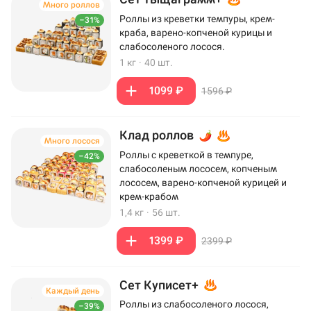
Много роллов
Роллы из креветки темпуры, крем-
–31%
краба, варено-копченой курицы и
слабосоленого лосося.
1 кг
·
40 шт.
1099 ₽
1596 ₽
Клад роллов
Много лосося
Роллы с креветкой в темпуре,
–42%
слабосоленым лососем, копченым
лососем, варено-копченой курицей и
крем-крабом
1,4 кг
·
56 шт.
1399 ₽
2399 ₽
Сет Куписет+
Каждый день
Роллы из слабосоленого лосося,
–39%