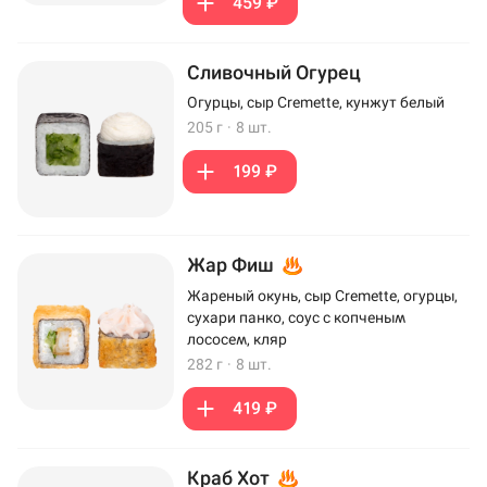
459 ₽
Сливочный Огурец
Огурцы, сыр Cremette, кунжут белый
205 г
·
8 шт.
199 ₽
Жар Фиш
Жареный окунь, сыр Cremette, огурцы,
сухари панко, соус с копченым
лососем, кляр
282 г
·
8 шт.
419 ₽
Краб Хот