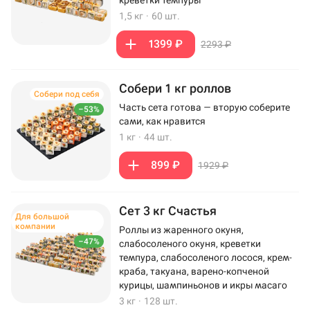
креветки темпуры
1,5 кг
·
60 шт.
1399 ₽
2293 ₽
Собери 1 кг роллов
Собери под себя
Часть сета готова — вторую соберите
–53%
сами, как нравится
1 кг
·
44 шт.
899 ₽
1929 ₽
Сет 3 кг Счастья
Для большой
компании
Роллы из жаренного окуня,
–47%
слабосоленого окуня, креветки
темпура, слабосоленого лосося, крем-
краба, такуана, варено-копченой
курицы, шампиньонов и икры масаго
3 кг
·
128 шт.