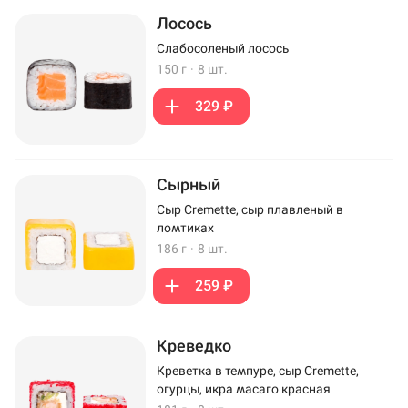
Лосось
Слабосоленый лосось
150 г
·
8 шт.
329 ₽
Сырный
Сыр Cremette, сыр плавленый в
ломтиках
186 г
·
8 шт.
259 ₽
Креведко
Креветка в темпуре, сыр Cremette,
огурцы, икра масаго красная