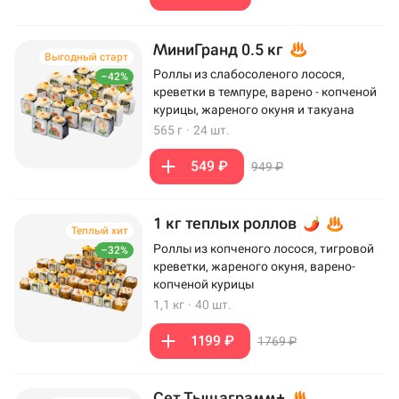
МиниГранд 0.5 кг
Выгодный старт
Роллы из слабосоленого лосося,
–42%
креветки в темпуре, варено - копченой
курицы, жареного окуня и такуана
565 г
·
24 шт.
549 ₽
949 ₽
1 кг теплых роллов
Теплый хит
Роллы из копченого лосося, тигровой
–32%
креветки, жареного окуня, варено-
копченой курицы
1,1 кг
·
40 шт.
1199 ₽
1769 ₽
Сет Тыщаграмм+