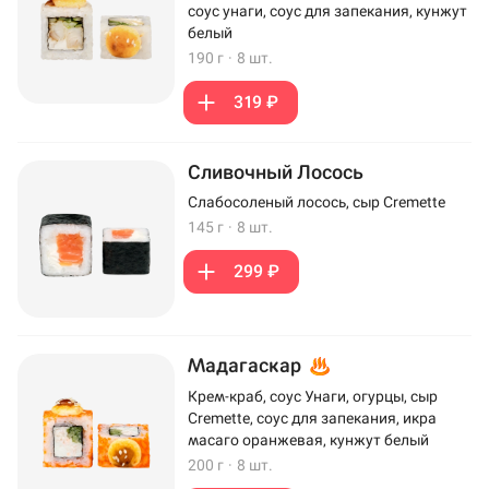
соус унаги, соус для запекания, кунжут
белый
190 г
·
8 шт.
319 ₽
Сливочный Лосось
Слабосоленый лосось, сыр Cremette
145 г
·
8 шт.
299 ₽
Мадагаскар
Крем-краб, соус Унаги, огурцы, сыр
Cremette, соус для запекания, икра
масаго оранжевая, кунжут белый
200 г
·
8 шт.