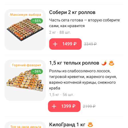
Собери 2 кг роллов
Максимум выбора
Часть сета готова — вторую соберите
–55%
сами, как нравится
2 кг
·
88 шт.
1499 ₽
3349 ₽
1,5 кг теплых роллов
Горячий фаворит
Роллы из слабосоленого лосося,
–36%
тигровой креветки, жареного окуня,
варено-копченой курицы, снежного
краба
1,5 кг
·
56 шт.
1399 ₽
2199 ₽
КилоГранд 1 кг
Топ за свои деньги