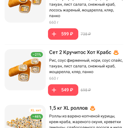
такуан, лист салата, снежный краб,
лосось жареный, моцарелла, кляр,
панко
660 г
599 ₽
738 ₽
Сет 2 Кручитос Хот Крабс
–21%
Рис, соус фирменный, нори, соус спайс,
такуан, лист салата, снежный краб,
моцарелла, кляр, панко
660 г
549 ₽
698 ₽
1,5 кг XL роллов
XL хит
Роллы из варено-копченой курицы,
–46%
крем-краба, жареного окуня, креветки
темпуры, слабосоленого лосося и икра