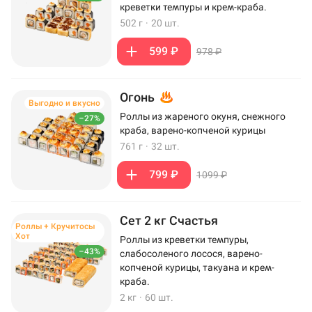
креветки темпуры и крем-краба.
502 г
·
20 шт.
599 ₽
978 ₽
Огонь
Выгодно и вкусно
Роллы из жареного окуня, снежного
–27%
краба, варено-копченой курицы
761 г
·
32 шт.
799 ₽
1099 ₽
Сет 2 кг Счастья
Роллы + Кручитосы
Хот
Роллы из креветки темпуры,
–43%
слабосоленого лосося, варено-
копченой курицы, такуана и крем-
краба.
2 кг
·
60 шт.