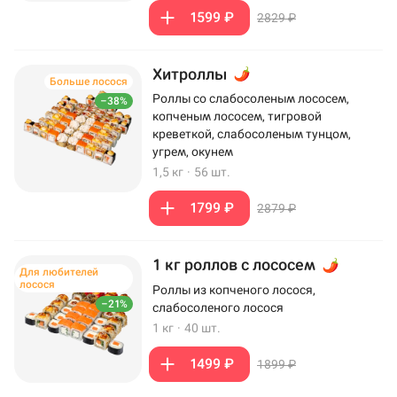
1599 ₽
2829 ₽
Хитроллы
Больше лосося
Роллы со слабосоленым лососем,
–38%
копченым лососем, тигровой
креветкой, слабосоленым тунцом,
угрем, окунем
1,5 кг
·
56 шт.
1799 ₽
2879 ₽
1 кг роллов с лососем
Для любителей
лосося
Роллы из копченого лосося,
–21%
слабосоленого лосося
1 кг
·
40 шт.
1499 ₽
1899 ₽