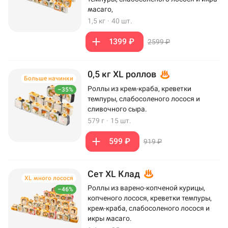
масаго,
1,5 кг
·
40 шт.
1399 ₽
2599 ₽
0,5 кг XL роллов
Больше начинки
Роллы из крем-краба, креветки
–35%
темпуры, слабосоленого лосося и
сливочного сыра.
579 г
·
15 шт.
599 ₽
919 ₽
Сет XL Клад
XL много лосося
Роллы из варено-копченой курицы,
–46%
копченого лосося, креветки темпуры,
крем-краба, слабосоленого лосося и
икры масаго.