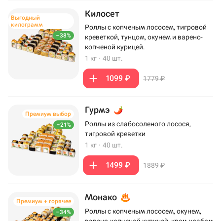
Килосет
Выгодный
килограмм
Роллы с копченым лососем, тигровой
–38%
креветкой, тунцом, окунем и варено-
копченой курицей.
1 кг
·
40 шт.
1099 ₽
1779 ₽
Гурмэ
Премиум выбор
Роллы из слабосоленого лосося,
–21%
тигровой креветки
1 кг
·
40 шт.
1499 ₽
1889 ₽
Монако
Премиум + горячее
Роллы с копченым лососем, окунем,
–34%