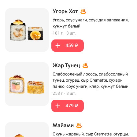
Угорь Хот
Угорь, соус унаги, соус для запекания,
кунжут белый
181 г
·
8 шт.
459 ₽
Жар Тунец
Слабосоленый лосось, слабосоленый
тунец, огурец, сыр Cremette, сухари
панко, соус унаги, кляр, кунжут белый
258 г
·
8 шт.
479 ₽
Майами
Окунь жареный, сыр Cremette, огурцы,