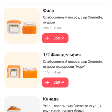
Фила
Слабосоленый лосось, сыр Cremette,
огурцы
205 г
·
8 шт.
359 ₽
1/2 Филадельфия
Слабосоленый лосось, сыр Cremette,
огурцы, водоросли "Нори"
115 г
·
4 шт.
269 ₽
Канада
Угорь, лосось, сыр Cremette, огурцы,
соус унаги, кунжут белый