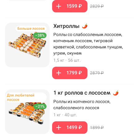
1599 ₽
2829 ₽
Хитроллы
Больше лосося
Роллы со слабосоленым лососем,
–38%
копченым лососем, тигровой
креветкой, слабосоленым тунцом,
угрем, окунем
1,5 кг
·
56 шт.
1799 ₽
2879 ₽
1 кг роллов с лососем
Для любителей
лосося
Роллы из копченого лосося,
–21%
слабосоленого лосося
1 кг
·
40 шт.
1499 ₽
1899 ₽