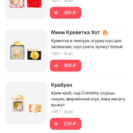
181 г
·
8 шт.
389 ₽
Мини Креветка Хот
Креветка в темпуре, огурец соус для
запекания, соус унаги, кунжут белый
188 г
·
8 шт.
309 ₽
Крабуан
Крем-краб, сыр Cremette, огурцы,
такуан, фирменный соус, икра масаго,
кунжут
199 г
·
8 шт.
239 ₽