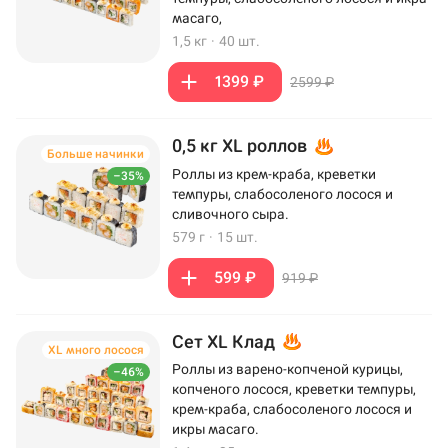
масаго,
1,5 кг
·
40 шт.
1399 ₽
2599 ₽
0,5 кг XL роллов
Больше начинки
Роллы из крем-краба, креветки
–35%
темпуры, слабосоленого лосося и
сливочного сыра.
579 г
·
15 шт.
599 ₽
919 ₽
Сет XL Клад
XL много лосося
Роллы из варено-копченой курицы,
–46%
копченого лосося, креветки темпуры,
крем-краба, слабосоленого лосося и
икры масаго.