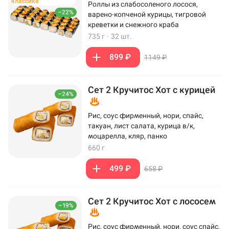
классика
Роллы из слабосоленого лосося,
–22%
варено-копченой курицы, тигровой
креветки и снежного краба
735 г
·
32 шт.
899 ₽
1149 ₽
Сет 2 Кручитос Хот с курицей
–24%
Рис, соус фирменный, нори, спайс,
такуан, лист салата, курица в/к,
моцарелла, кляр, панко
660 г
499 ₽
658 ₽
Сет 2 Кручитос Хот с лососем
–19%
Рис, соус фирменный, нори, соус спайс,