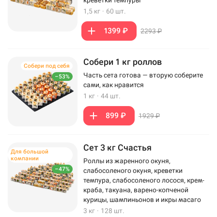
креветки темпуры
1,5 кг
·
60 шт.
1399 ₽
2293 ₽
Собери 1 кг роллов
Собери под себя
Часть сета готова — вторую соберите
–53%
сами, как нравится
1 кг
·
44 шт.
899 ₽
1929 ₽
Сет 3 кг Счастья
Для большой
компании
Роллы из жаренного окуня,
–47%
слабосоленого окуня, креветки
темпура, слабосоленого лосося, крем-
краба, такуана, варено-копченой
курицы, шампиньонов и икры масаго
3 кг
·
128 шт.