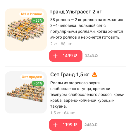
Гранд Ультрасет 2 кг
№1 в Иглино
88 роллов — 2 кг роллов на компанию
–55%
3–4 человека. Большой сет с
популярными роллами, когда хочется
много роллов и не хочется готовить.
2 кг
·
88 шт.
1499 ₽
3349 ₽
Сет Гранд 1,5 кг
Хит продаж
Роллы из жареного окуня,
–51%
слабосоленого тунца, креветки
темпуры, слабосоленого лосося, крем-
краба, варено-копченой курицы и
такуана.
1,5 кг
·
64 шт.
1199 ₽
2450 ₽