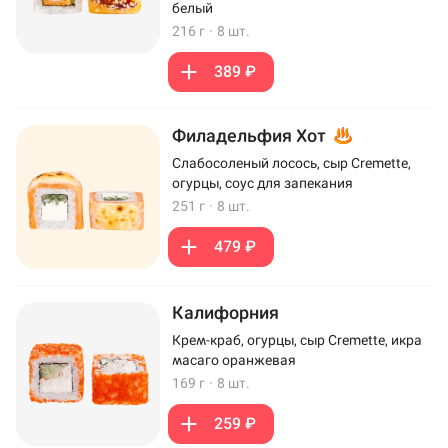
белый
216 г
·
8 шт.
389 ₽
Филадельфия Хот
Слабосоленый лосось, сыр Cremette,
огурцы, соус для запекания
251 г
·
8 шт.
479 ₽
Калифорния
Крем-краб, огурцы, сыр Cremette, икра
масаго оранжевая
169 г
·
8 шт.
259 ₽