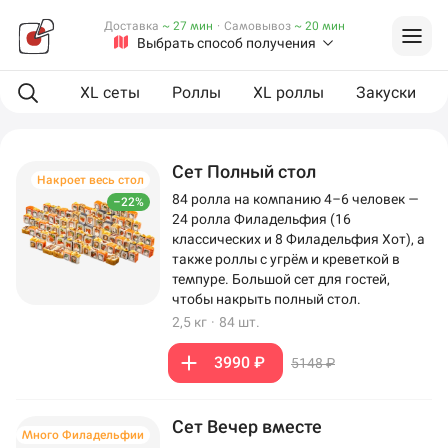
Доставка
~ 27 мин
·
Самовывоз
~ 20 мин
Выбрать способ получения
ая еда
XL сеты
Роллы
XL роллы
Закуски
Сет Полный стол
Накроет весь стол
84 ролла на компанию 4–6 человек —
–22%
24 ролла Филадельфия (16
классических и 8 Филадельфия Хот), а
также роллы с угрём и креветкой в
темпуре. Большой сет для гостей,
чтобы накрыть полный стол.
2,5 кг
·
84 шт.
3990 ₽
5148 ₽
Сет Вечер вместе
Много Филадельфии