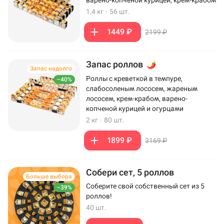
варено-копченой курицей, крем-крабом
1,4 кг
·
56 шт.
1449 ₽
2199 ₽
Запас роллов
Запас надолго
Роллы с креветкой в темпуре,
–40%
слабосоленым лососем, жареным
лососем, крем-крабом, варено-
копченой курицей и огурцами
2 кг
·
80 шт.
1899 ₽
3169 ₽
Собери сет, 5 роллов
Больше выбора
Соберите свой собственный сет из 5
–39%
роллов!
40 шт.