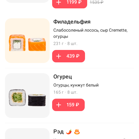
1199 ₽
1535 ₽
Филадельфия
Слабосоленый лосось, сыр Cremette,
огурцы
231 г
·
8 шт.
439 ₽
Огурец
Огурцы, кунжут белый
165 г
·
8 шт.
159 ₽
Рэд