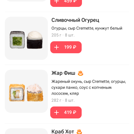
459 ₽
Сливочный Огурец
Огурцы, сыр Cremette, кунжут белый
205 г
·
8 шт.
199 ₽
Жар Фиш
Жареный окунь, сыр Cremette, огурцы,
сухари панко, соус с копченым
лососем, кляр
282 г
·
8 шт.
419 ₽
Краб Хот