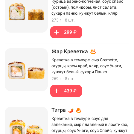
Курица варено-копченая, соус спайс
(острый), помидоры, лист салата,
сухари панко, кунжут белый, кляр
273 г
·
8 шт.
299 ₽
Жар Креветка
Креветка в темпуре, сыр Cremette,
огурцы, крем-краб, кляр, соус Унаги,
кунжут белый, сухари Панко
269 г
·
8 шт.
439 ₽
Тигра
Креветка в темпуре, соус для
запекания, сыр плавленый в ломтиках,
огурцы, соус Унаги, соус Спайс, кунжут