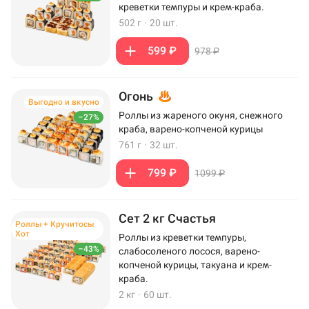
креветки темпуры и крем-краба.
502 г
·
20 шт.
599 ₽
978 ₽
Огонь
Выгодно и вкусно
Роллы из жареного окуня, снежного
–27%
краба, варено-копченой курицы
761 г
·
32 шт.
799 ₽
1099 ₽
Сет 2 кг Счастья
Роллы + Кручитосы
Хот
Роллы из креветки темпуры,
–43%
слабосоленого лосося, варено-
копченой курицы, такуана и крем-
краба.
2 кг
·
60 шт.