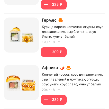
329 ₽
Гермес
Курица варено-копченая, огурцы, соус
для запекания, сыр Cremette, соус
Унаги, кунжут белый
193 г
·
8 шт.
309 ₽
Африка
Копченый лосось, соус для запекания,
сыр плавленый в ломтиках, огурцы,
соус унаги, соус спайс, кунжут белый
204 г
·
8 шт.
389 ₽