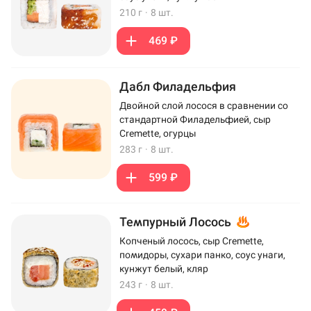
210 г
·
8 шт.
469 ₽
Дабл Филадельфия
Двойной слой лосося в сравнении со
стандартной Филадельфией, сыр
Cremette, огурцы
283 г
·
8 шт.
599 ₽
Темпурный Лосось
Копченый лосось, сыр Cremette,
помидоры, сухари панко, соус унаги,
кунжут белый, кляр
243 г
·
8 шт.