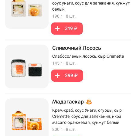
соус унаги, соус для запекания, кунжут
белый
190 г
·
8 шт.
319 ₽
Сливочный Лосось
Слабосоленый лосось, сыр Cremette
145 г
·
8 шт.
299 ₽
Мадагаскар
Крем-краб, соус Унаги, огурцы, сыр
Cremette, соус для запекания, икра
масаго оранжевая, кунжут белый
200 г
·
8 шт.