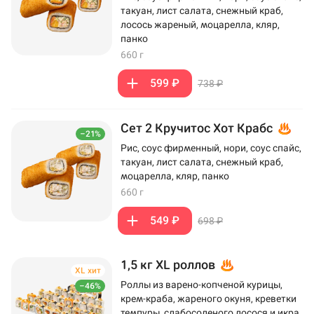
такуан, лист салата, снежный краб,
лосось жареный, моцарелла, кляр,
панко
660 г
599 ₽
738 ₽
Сет 2 Кручитос Хот Крабс
–21%
Рис, соус фирменный, нори, соус спайс,
такуан, лист салата, снежный краб,
моцарелла, кляр, панко
660 г
549 ₽
698 ₽
1,5 кг XL роллов
XL хит
Роллы из варено-копченой курицы,
–46%
крем-краба, жареного окуня, креветки
темпуры, слабосоленого лосося и икра