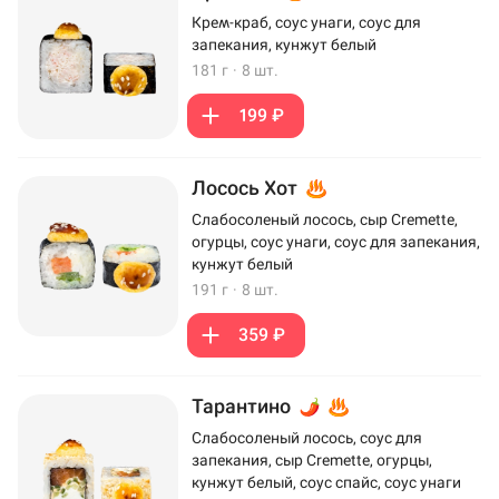
Крем-краб, соус унаги, соус для
запекания, кунжут белый
181 г
·
8 шт.
199 ₽
Лосось Хот
Слабосоленый лосось, сыр Cremette,
огурцы, соус унаги, соус для запекания,
кунжут белый
191 г
·
8 шт.
359 ₽
Тарантино
Слабосоленый лосось, соус для
запекания, сыр Cremette, огурцы,
кунжут белый, соус спайс, соус унаги