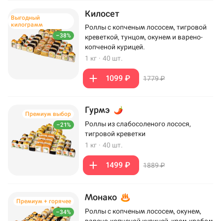
Килосет
Выгодный
килограмм
Роллы с копченым лососем, тигровой
–38%
креветкой, тунцом, окунем и варено-
копченой курицей.
1 кг
·
40 шт.
1099 ₽
1779 ₽
Гурмэ
Премиум выбор
Роллы из слабосоленого лосося,
–21%
тигровой креветки
1 кг
·
40 шт.
1499 ₽
1889 ₽
Монако
Премиум + горячее
Роллы с копченым лососем, окунем,
–34%