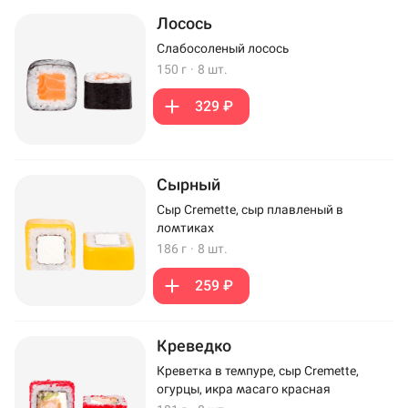
Лосось
Слабосоленый лосось
150 г
·
8 шт.
329 ₽
Сырный
Сыр Cremette, сыр плавленый в
ломтиках
186 г
·
8 шт.
259 ₽
Креведко
Креветка в темпуре, сыр Cremette,
огурцы, икра масаго красная