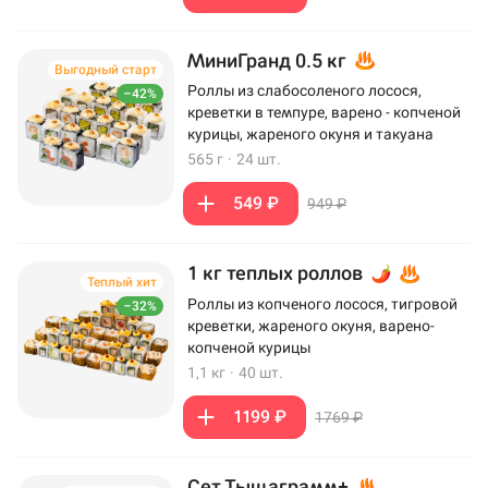
МиниГранд 0.5 кг
Выгодный старт
Роллы из слабосоленого лосося,
–42%
креветки в темпуре, варено - копченой
курицы, жареного окуня и такуана
565 г
·
24 шт.
549 ₽
949 ₽
1 кг теплых роллов
Теплый хит
Роллы из копченого лосося, тигровой
–32%
креветки, жареного окуня, варено-
копченой курицы
1,1 кг
·
40 шт.
1199 ₽
1769 ₽
Сет Тыщаграмм+