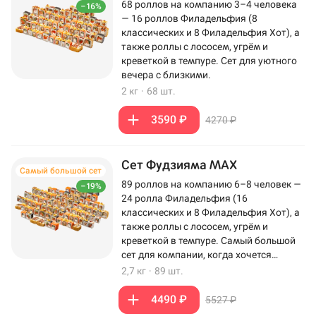
68 роллов на компанию 3–4 человека
–16%
— 16 роллов Филадельфия (8
классических и 8 Филадельфия Хот), а
также роллы с лососем, угрём и
креветкой в темпуре. Сет для уютного
вечера с близкими.
2 кг
·
68 шт.
3590 ₽
4270 ₽
Сет Фудзияма MAX
Самый большой сет
89 роллов на компанию 6–8 человек —
–19%
24 ролла Филадельфия (16
классических и 8 Филадельфия Хот), а
также роллы с лососем, угрём и
креветкой в темпуре. Самый большой
сет для компании, когда хочется
максимум роллов на столе.
2,7 кг
·
89 шт.
4490 ₽
5527 ₽