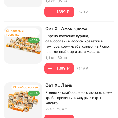
1,4 кг
·
35 шт.
1399 ₽
2570 ₽
Сет XL Амма-амма
XL лосось и
креветка
Варено-копченая курица,
–35%
слабосоленый лосось, креветки в
темпуре, крем-краба, сливочный сыр,
плавленный сыр и икра масаго.
1,1 кг
·
30 шт.
1399 ₽
2149 ₽
Сет XL Лайк
XL выбор гостей
Роллы из слабосоленого лосося, крем-
–22%
краба, креветки-темпуры и икры
масаго.
794 г
·
20 шт.