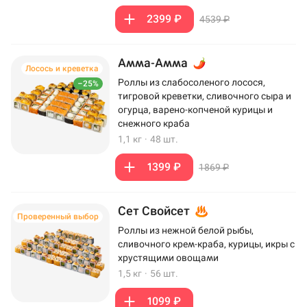
2399 ₽
4539 ₽
Амма-Амма
Лосось и креветка
Роллы из слабосоленого лосося,
–25%
тигровой креветки, сливочного сыра и
огурца, варено-копченой курицы и
снежного краба
1,1 кг
·
48 шт.
1399 ₽
1869 ₽
Сет Свойсет
Проверенный выбор
Роллы из нежной белой рыбы,
сливочного крем-краба, курицы, икры с
хрустящими овощами
1,5 кг
·
56 шт.
1099 ₽