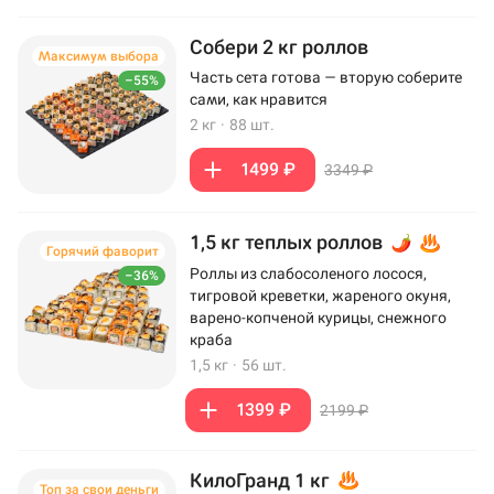
Собери 2 кг роллов
Максимум выбора
Часть сета готова — вторую соберите
–55%
сами, как нравится
2 кг
·
88 шт.
1499 ₽
3349 ₽
1,5 кг теплых роллов
Горячий фаворит
Роллы из слабосоленого лосося,
–36%
тигровой креветки, жареного окуня,
варено-копченой курицы, снежного
краба
1,5 кг
·
56 шт.
1399 ₽
2199 ₽
КилоГранд 1 кг
Топ за свои деньги