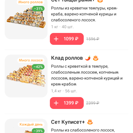
Много роллов
Роллы из креветки темпуры, крем-
–31%
краба, варено-копченой курицы и
слабосоленого лосося.
1 кг
·
40 шт.
1099 ₽
1596 ₽
Клад роллов
Много лосося
Роллы с креветкой в темпуре,
–42%
слабосоленым лососем, копченым
лососем, варено-копченой курицей и
крем-крабом
1,4 кг
·
56 шт.
1399 ₽
2399 ₽
Сет Куписет+
Каждый день
Роллы из слабосоленого лосося,
–39%