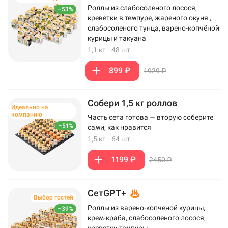
Роллы из слабосоленого лосося,
–53%
креветки в темпуре, жареного окуня ,
слабосоленого тунца, варено-копчёной
курицы и такуана
1,1 кг
·
48 шт.
899 ₽
1929 ₽
Собери 1,5 кг роллов
Идеально на
компанию
Часть сета готова — вторую соберите
–51%
сами, как нравится
1,5 кг
·
64 шт.
1199 ₽
2450 ₽
СетGPT+
Выбор гостей
Роллы из варено-копченой курицы,
–39%
крем-краба, слабосоленого лосося,