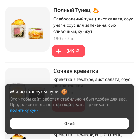
Полный Тунец
Слабосоленый тунец, лист салата, соус
унаги, соус для запекания, сыр
сливочный, кунжут
190 г
·
8 шт.
349 ₽
Сочная креветка
Креветка в темпуре, лист салата, соус
для запекания
Мы используем куки
172 г
·
8 шт.
Это чтобы сайт работал стабильно и был удобен для вас.
Продолжая пользоваться сайтом вы принимаете
349 ₽
политику куки
Окей
Эби Хот
Креветка в темпуре, сыр Cremette,