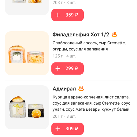
203 г
·
8 шт.
359 ₽
Филадельфия Хот 1/2
Слабосоленый лосось, сыр Cremette,
огурцы, соус для запекания
125 г
·
4 шт.
299 ₽
Адмирал
Курица варено-копченая, лист салата,
соус для запекания, сыр Cremette, соус
унаги, соус мега цезарь, кунжут белый
201 г
·
8 шт.
309 ₽