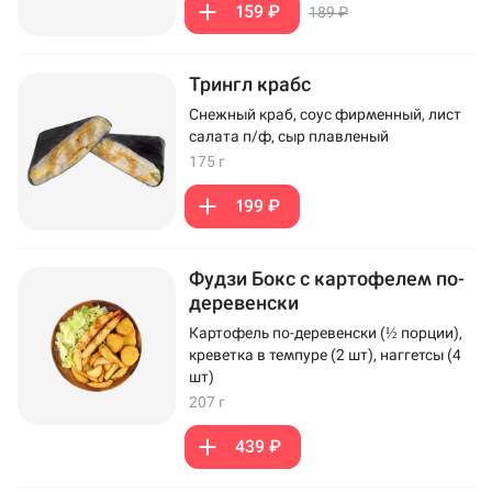
159 ₽
189 ₽
Трингл крабс
Снежный краб, соус фирменный, лист
салата п/ф, сыр плавленый
175 г
199 ₽
Фудзи Бокс с картофелем по-
деревенски
Картофель по-деревенски (½ порции),
креветка в темпуре (2 шт), наггетсы (4
шт)
207 г
439 ₽