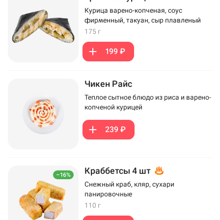
Курица варено-копченая, соус
фирменный, такуан, сыр плавленый
175 г
199 ₽
Чикен Райс
Теплое сытное блюдо из риса и варено-
копченой курицей
239 ₽
Краббетсы 4 шт
–16%
Снежный краб, кляр, сухари
панировочные
110 г