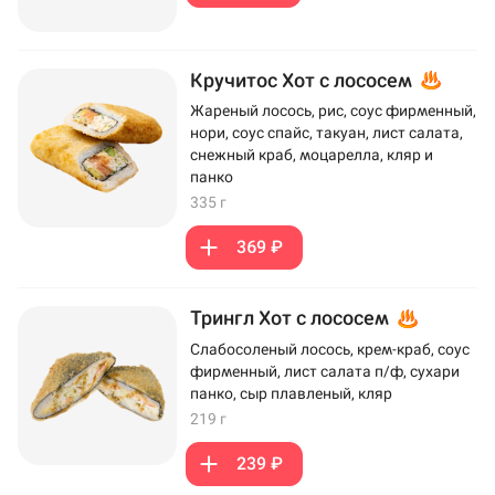
Кручитос Хот с лососем
Жареный лосось, рис, соус фирменный,
нори, соус спайс, такуан, лист салата,
снежный краб, моцарелла, кляр и
панко
335 г
369 ₽
Трингл Хот с лососем
Слабосоленый лосось, крем-краб, соус
фирменный, лист салата п/ф, сухари
панко, сыр плавленый, кляр
219 г
239 ₽