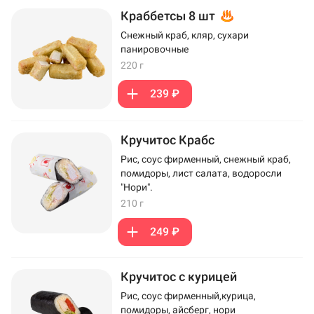
Краббетсы 8 шт
Снежный краб, кляр, сухари
панировочные
220 г
239 ₽
Кручитос Крабс
Рис, соус фирменный, снежный краб,
помидоры, лист салата, водоросли
"Нори".
210 г
249 ₽
Кручитос с курицей
Рис, соус фирменный,курица,
помидоры, айсберг, нори