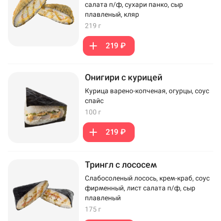
салата п/ф, сухари панко, сыр
плавленый, кляр
219 г
219 ₽
Онигири с курицей
Курица варено-копченая, огурцы, соус
спайс
100 г
219 ₽
Трингл с лососем
Слабосоленый лосось, крем-краб, соус
фирменный, лист салата п/ф, сыр
плавленый
175 г