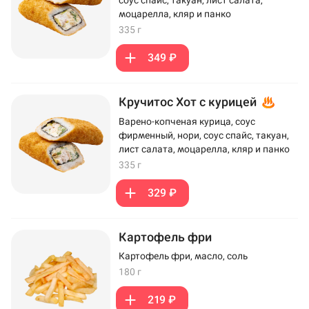
моцарелла, кляр и панко
335 г
349 ₽
Кручитос Хот с курицей
Варено-копченая курица, соус
фирменный, нори, соус спайс, такуан,
лист салата, моцарелла, кляр и панко
335 г
329 ₽
Картофель фри
Картофель фри, масло, соль
180 г
219 ₽