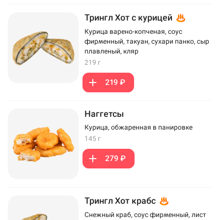
Трингл Хот с курицей
Курица варено-копченая, соус
фирменный, такуан, сухари панко, сыр
плавленый, кляр
219 г
219 ₽
Наггетсы
Курица, обжаренная в панировке
145 г
279 ₽
Трингл Хот крабс
Снежный краб, соус фирменный, лист