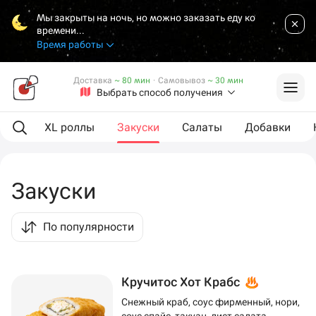
Мы закрыты на ночь, но можно заказать еду ко
времени...
Время работы
Доставка
~ 80 мин
·
Самовывоз
~ 30 мин
Выбрать способ получения
оллы
XL роллы
Закуски
Салаты
Добавки
Закуски
По популярности
Кручитос Хот Крабс
Снежный краб, соус фирменный, нори,
соус спайс, такуан, лист салата,