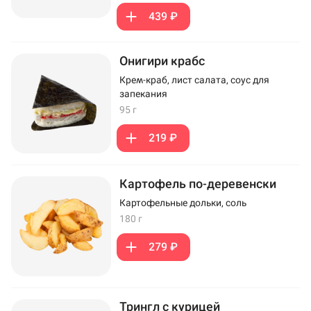
439 ₽
Онигири крабс
Крем-краб, лист салата, соус для
запекания
95 г
219 ₽
Картофель по-деревенски
Картофельные дольки, соль
180 г
279 ₽
Трингл с курицей