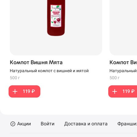
Иглино
Омелькова, 28 · А
Нагаево
Пермь
Анапа
Компот Вишня Мята
Компот В
Иглино
Натуральный компот с вишней и мятой
Натуральный 
мятой
Ижевск
500 г
500 г
Крымск
119 ₽
119 ₽
Кудрово
Нагаево
Акции
Войти
Доставка и оплата
Франши
Новороссийск