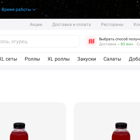
.
Время работы
Акции
Доставка и оплата
Рестораны
Ко
Выбрать способ получ
Доставка
~ 80 мин
·
С
XL сеты
Роллы
XL роллы
Закуски
Салаты
Доб
Анапа
Самовывоз