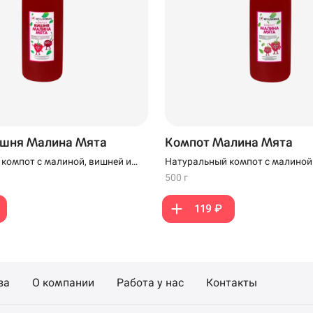
напа
ишня Малина Мята
Компот Малина Мята
компот с малиной, вишней и
Натуральный компот с малиной
500 г
119 ₽
199 ₽
299 ₽
за
О компании
Работа у нас
Контакты