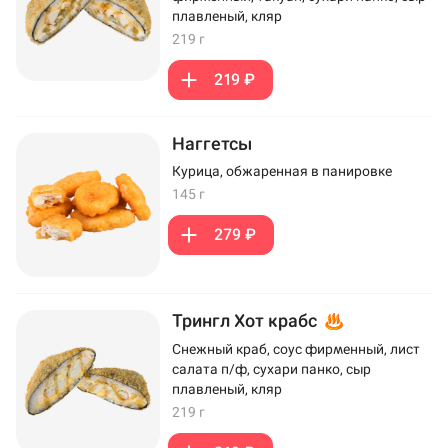
плавленый, кляр
219 г
219 ₽
Наггетсы
Курица, обжаренная в панировке
145 г
279 ₽
Трингл Хот крабс
Снежный краб, соус фирменный, лист
салата п/ф, сухари панко, сыр
плавленый, кляр
219 г