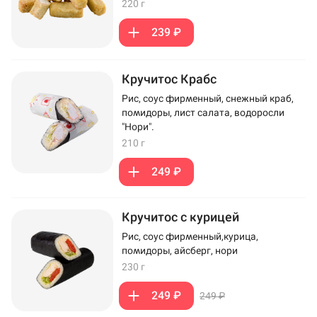
220 г
239 ₽
Кручитос Крабс
Рис, соус фирменный, снежный краб,
помидоры, лист салата, водоросли
"Нори".
210 г
249 ₽
Кручитос с курицей
Рис, соус фирменный,курица,
помидоры, айсберг, нори
230 г
249 ₽
249 ₽