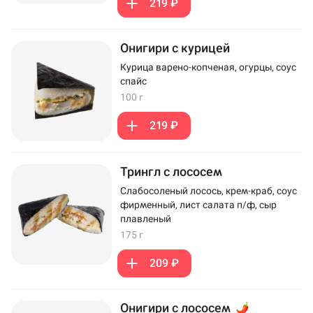
219 ₽
Онигири с курицей
Курица варено-копченая, огурцы, соус
спайс
100 г
219 ₽
Трингл с лососем
Слабосоленый лосось, крем-краб, соус
фирменный, лист салата п/ф, сыр
плавленый
175 г
209 ₽
Онигири с лососем