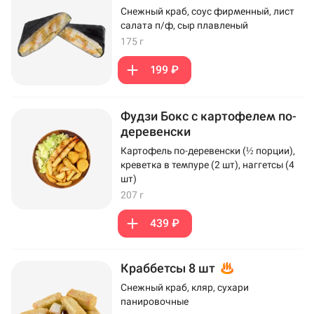
Снежный краб, соус фирменный, лист
салата п/ф, сыр плавленый
175 г
199 ₽
Фудзи Бокс с картофелем по-
деревенски
Картофель по-деревенски (½ порции),
креветка в темпуре (2 шт), наггетсы (4
шт)
207 г
439 ₽
Краббетсы 8 шт
Снежный краб, кляр, сухари
панировочные