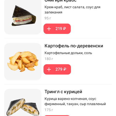
Крем-краб, лист салата, соус для
запекания
95 г
219 ₽
Картофель по-деревенски
Картофельные дольки, соль
180 г
279 ₽
Трингл с курицей
Курица варено-копченая, соус
фирменный, такуан, сыр плавленый
175 г