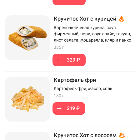
Кручитос Хот с курицей
Варено-копченая курица, соус
фирменный, нори, соус спайс, такуан,
лист салата, моцарелла, кляр и панко
335 г
329 ₽
Картофель фри
Картофель фри, масло, соль
180 г
219 ₽
Кручитос Хот с лососем