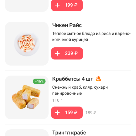
199 ₽
Чикен Райс
Теплое сытное блюдо из риса и варено-
копченой курицей
239 ₽
Краббетсы 4 шт
–16%
Снежный краб, кляр, сухари
панировочные
110 г
159 ₽
189 ₽
Трингл крабс