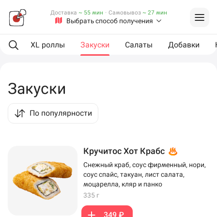
Доставка
~ 55 мин
·
Самовывоз
~ 27 мин
Выбрать способ получения
оллы
XL роллы
Закуски
Салаты
Добавки
Закуски
По популярности
Кручитос Хот Крабс
Снежный краб, соус фирменный, нори,
соус спайс, такуан, лист салата,
моцарелла, кляр и панко
335 г
349 ₽