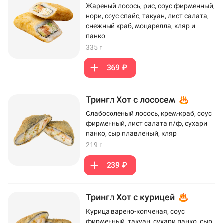
Жареный лосось, рис, соус фирменный,
нори, соус спайс, такуан, лист салата,
снежный краб, моцарелла, кляр и
панко
335 г
369 ₽
Трингл Хот с лососем
Слабосоленый лосось, крем-краб, соус
фирменный, лист салата п/ф, сухари
панко, сыр плавленый, кляр
219 г
239 ₽
Трингл Хот с курицей
Курица варено-копченая, соус
фирменный, такуан, сухари панко, сыр