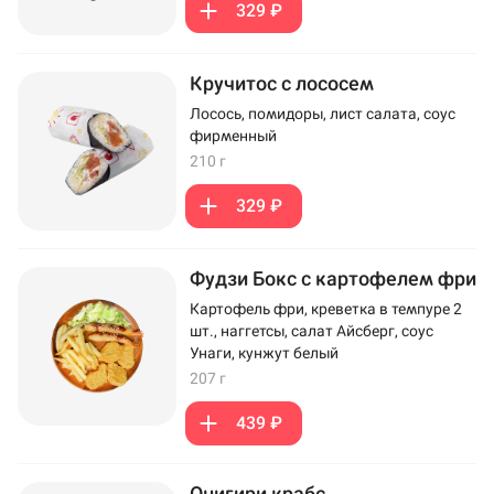
329 ₽
Кручитос с лососем
Лосось, помидоры, лист салата, соус
фирменный
210 г
329 ₽
Фудзи Бокс с картофелем фри
Картофель фри, креветка в темпуре 2
шт., наггетсы, салат Айсберг, соус
Унаги, кунжут белый
207 г
439 ₽
Онигири крабс