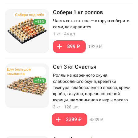
Собери 1 кг роллов
Собери под себя
Часть сета готова — вторую соберите
–53%
сами, как нравится
1 кг
·
44 шт.
899 ₽
1929 ₽
Сет 3 кг Счастья
Для большой
компании
Роллы из жаренного окуня,
–47%
слабосоленого окуня, креветки
темпура, слабосоленого лосося, крем-
краба, такуана, варено-копченой
курицы, шампиньонов и икры масаго
3 кг
·
128 шт.
2399 ₽
4539 ₽