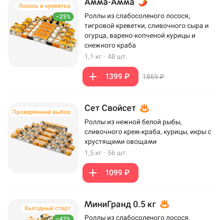
Амма-Амма
Лосось и креветка
Роллы из слабосоленого лосося,
–25%
тигровой креветки, сливочного сыра и
огурца, варено-копченой курицы и
снежного краба
1,1 кг
·
48 шт.
1399 ₽
1869 ₽
Сет Свойсет
Проверенный выбор
Роллы из нежной белой рыбы,
сливочного крем-краба, курицы, икры с
хрустящими овощами
1,5 кг
·
56 шт.
1099 ₽
МиниГранд 0.5 кг
Выгодный старт
Роллы из слабосоленого лосося,
–42%