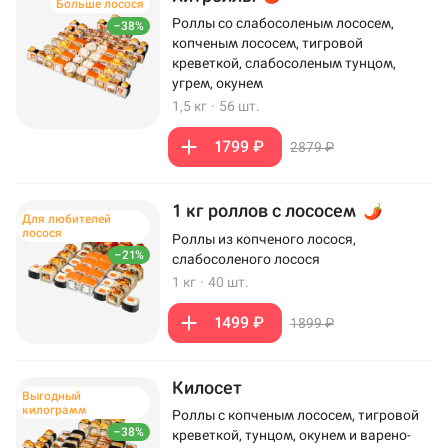
Больше лосося
Роллы со слабосоленым лососем,
–38%
копченым лососем, тигровой
креветкой, слабосоленым тунцом,
угрем, окунем
1,5 кг
·
56 шт.
1799 ₽
2879 ₽
1 кг роллов с лососем
Для любителей
лосося
Роллы из копченого лосося,
–21%
слабосоленого лосося
1 кг
·
40 шт.
1499 ₽
1899 ₽
Килосет
Выгодный
килограмм
Роллы с копченым лососем, тигровой
–38%
креветкой, тунцом, окунем и варено-