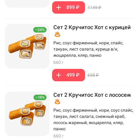
899 ₽
1149 ₽
Сет 2 Кручитос Хот с курицей
–24%
Рис, соус фирменный, нори, спайс,
такуан, лист салата, курица в/к,
моцарелла, кляр, панко
660 г
499 ₽
658 ₽
Сет 2 Кручитос Хот с лососем
–19%
Рис, соус фирменный, нори, соус спайс,
такуан, лист салата, снежный краб,
лосось жареный, моцарелла, кляр,
панко
660 г