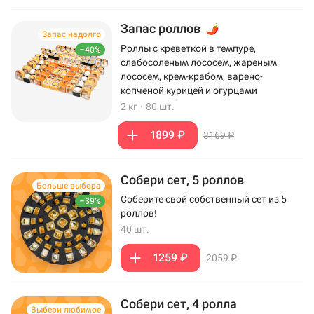
Запас роллов
Запас надолго
Роллы с креветкой в темпуре,
–40%
слабосоленым лососем, жареным
лососем, крем-крабом, варено-
копченой курицей и огурцами
2 кг
·
80 шт.
1899 ₽
3169 ₽
Собери сет, 5 роллов
Больше выбора
Соберите свой собственный сет из 5
–39%
роллов!
40 шт.
1259 ₽
2059 ₽
Собери сет, 4 ролла
Выбери любимое