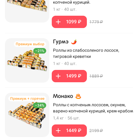
копченой курицей.
1 кг
·
40 шт.
1099 ₽
1779 ₽
Гурмэ
Премиум выбор
Роллы из слабосоленого лосося,
–21%
тигровой креветки
1 кг
·
40 шт.
1499 ₽
1889 ₽
Монако
Премиум + горячее
Роллы с копченым лососем, окунем,
–34%
варено-копченой курицей, крем-крабом
1,4 кг
·
56 шт.
1449 ₽
2199 ₽