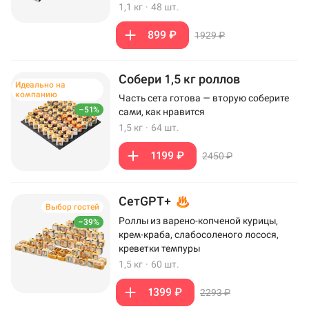
1,1 кг
·
48 шт.
899 ₽
1929 ₽
Собери 1,5 кг роллов
Идеально на
компанию
Часть сета готова — вторую соберите
–51%
сами, как нравится
1,5 кг
·
64 шт.
1199 ₽
2450 ₽
СетGPT+
Выбор гостей
Роллы из варено-копченой курицы,
–39%
крем-краба, слабосоленого лосося,
креветки темпуры
1,5 кг
·
60 шт.
1399 ₽
2293 ₽