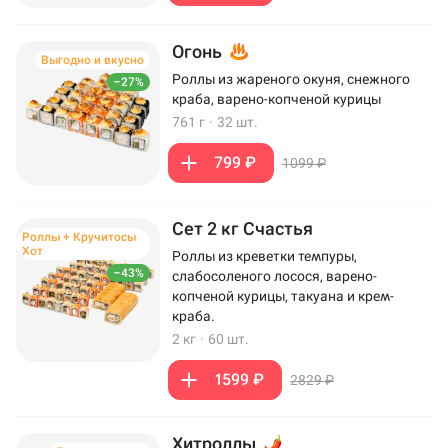
Огонь
Выгодно и вкусно
Роллы из жареного окуня, снежного
–27%
краба, варено-копченой курицы
761 г
·
32 шт.
799 ₽
1099 ₽
Сет 2 кг Счастья
Роллы + Кручитосы
Хот
Роллы из креветки темпуры,
–43%
слабосоленого лосося, варено-
копченой курицы, такуана и крем-
краба.
2 кг
·
60 шт.
1599 ₽
2829 ₽
Хитроллы