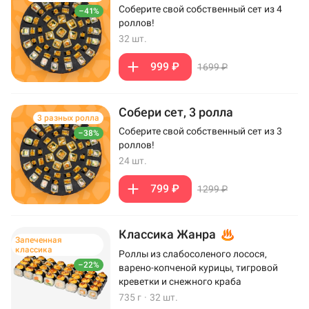
Соберите свой собственный сет из 4
–41%
роллов!
32 шт.
999 ₽
1699 ₽
Собери сет, 3 ролла
3 разных ролла
Соберите свой собственный сет из 3
–38%
роллов!
24 шт.
799 ₽
1299 ₽
Классика Жанра
Запеченная
классика
Роллы из слабосоленого лосося,
–22%
варено-копченой курицы, тигровой
креветки и снежного краба
735 г
·
32 шт.