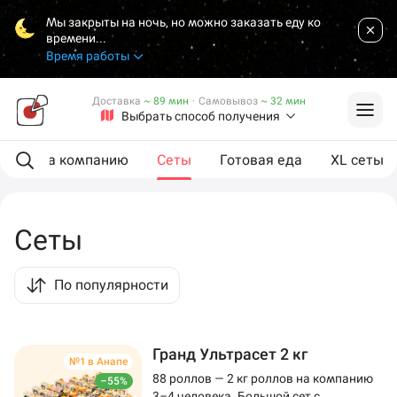
Мы закрыты на ночь, но можно заказать еду ко
времени...
Время работы
Доставка
~ 89 мин
·
Самовывоз
~ 32 мин
Выбрать способ получения
ии
На компанию
Сеты
Готовая еда
XL сеты
Сеты
По популярности
Гранд Ультрасет 2 кг
№1 в Анапе
88 роллов — 2 кг роллов на компанию
–55%
3–4 человека. Большой сет с