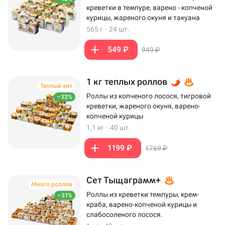
креветки в темпуре, варено - копченой
курицы, жареного окуня и такуана
565 г
·
24 шт.
549 ₽
949 ₽
1 кг теплых роллов
Теплый хит
Роллы из копченого лосося, тигровой
–32%
креветки, жареного окуня, варено-
копченой курицы
1,1 кг
·
40 шт.
1199 ₽
1769 ₽
Сет Тыщаграмм+
Много роллов
Роллы из креветки темпуры, крем-
–31%
краба, варено-копченой курицы и
слабосоленого лосося.