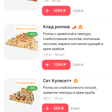
1 кг
·
40 шт.
1099 ₽
1596 ₽
Клад роллов
Много лосося
Роллы с креветкой в темпуре,
–42%
слабосоленым лососем, копченым
лососем, варено-копченой курицей и
крем-крабом
1,4 кг
·
56 шт.
1399 ₽
2399 ₽
Сет Куписет+
Каждый день
Роллы из слабосоленого лосося,
–39%
креветки темпуры и крем-краба.
502 г
·
20 шт.
599 ₽
978 ₽