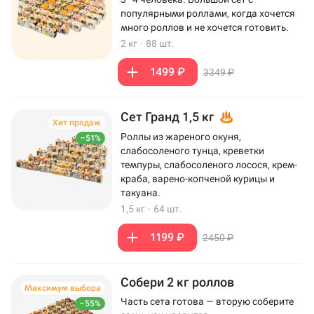
популярными роллами, когда хочется
много роллов и не хочется готовить.
2 кг
·
88 шт.
1499 ₽
3349 ₽
Сет Гранд 1,5 кг
Хит продаж
Роллы из жареного окуня,
–51%
слабосоленого тунца, креветки
темпуры, слабосоленого лосося, крем-
краба, варено-копченой курицы и
такуана.
1,5 кг
·
64 шт.
1199 ₽
2450 ₽
Собери 2 кг роллов
Максимум выбора
Часть сета готова — вторую соберите
–55%