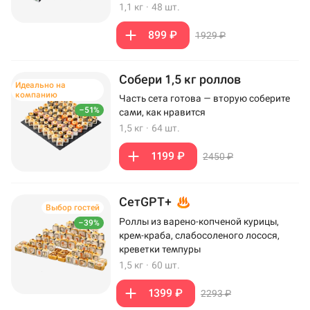
1,1 кг
·
48 шт.
899 ₽
1929 ₽
Собери 1,5 кг роллов
Идеально на
компанию
Часть сета готова — вторую соберите
–51%
сами, как нравится
1,5 кг
·
64 шт.
1199 ₽
2450 ₽
СетGPT+
Выбор гостей
Роллы из варено-копченой курицы,
–39%
крем-краба, слабосоленого лосося,
креветки темпуры
1,5 кг
·
60 шт.
1399 ₽
2293 ₽