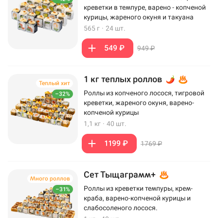
креветки в темпуре, варено - копченой
курицы, жареного окуня и такуана
565 г
·
24 шт.
549 ₽
949 ₽
1 кг теплых роллов
Теплый хит
Роллы из копченого лосося, тигровой
–32%
креветки, жареного окуня, варено-
копченой курицы
1,1 кг
·
40 шт.
1199 ₽
1769 ₽
Сет Тыщаграмм+
Много роллов
Роллы из креветки темпуры, крем-
–31%
краба, варено-копченой курицы и
слабосоленого лосося.