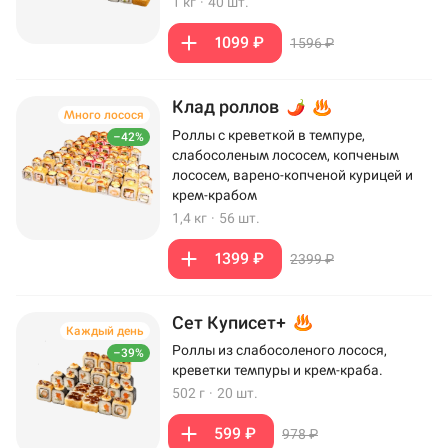
1 кг
·
40 шт.
1099 ₽
1596 ₽
Клад роллов
Много лосося
Роллы с креветкой в темпуре,
–42%
слабосоленым лососем, копченым
лососем, варено-копченой курицей и
крем-крабом
1,4 кг
·
56 шт.
1399 ₽
2399 ₽
Сет Куписет+
Каждый день
Роллы из слабосоленого лосося,
–39%
креветки темпуры и крем-краба.
502 г
·
20 шт.
599 ₽
978 ₽