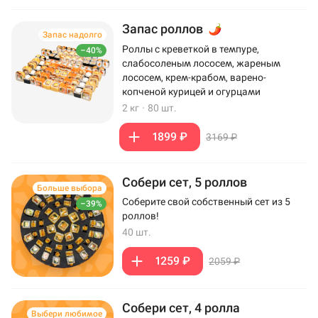
Запас роллов
Запас надолго
Роллы с креветкой в темпуре,
–40%
слабосоленым лососем, жареным
лососем, крем-крабом, варено-
копченой курицей и огурцами
2 кг
·
80 шт.
1899 ₽
3169 ₽
Собери сет, 5 роллов
Больше выбора
Соберите свой собственный сет из 5
–39%
роллов!
40 шт.
1259 ₽
2059 ₽
Собери сет, 4 ролла
Выбери любимое