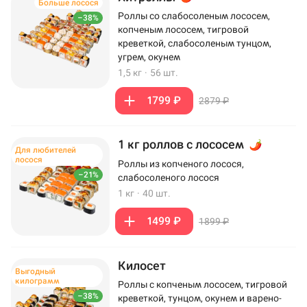
Больше лосося
Роллы со слабосоленым лососем,
–38%
копченым лососем, тигровой
креветкой, слабосоленым тунцом,
угрем, окунем
1,5 кг
·
56 шт.
1799 ₽
2879 ₽
1 кг роллов с лососем
Для любителей
лосося
Роллы из копченого лосося,
–21%
слабосоленого лосося
1 кг
·
40 шт.
1499 ₽
1899 ₽
Килосет
Выгодный
килограмм
Роллы с копченым лососем, тигровой
–38%
креветкой, тунцом, окунем и варено-