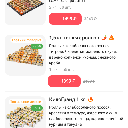
сами, как нравится
2 кг
·
88 шт.
1499 ₽
3349 ₽
1,5 кг теплых роллов
Горячий фаворит
Роллы из слабосоленого лосося,
–36%
тигровой креветки, жареного окуня,
варено-копченой курицы, снежного
краба
1,5 кг
·
56 шт.
1399 ₽
2199 ₽
КилоГранд 1 кг
Топ за свои деньги
Роллы из слабосоленого лосося,
–53%
креветки в темпуре, жареного окуня ,
слабосоленого тунца, варено-копчёной
курицы и такуана