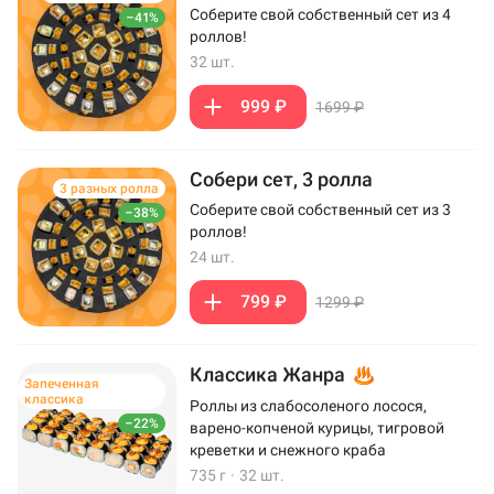
Соберите свой собственный сет из 4
–41%
роллов!
32 шт.
999 ₽
1699 ₽
Собери сет, 3 ролла
3 разных ролла
Соберите свой собственный сет из 3
–38%
роллов!
24 шт.
799 ₽
1299 ₽
Классика Жанра
Запеченная
классика
Роллы из слабосоленого лосося,
–22%
варено-копченой курицы, тигровой
креветки и снежного краба
735 г
·
32 шт.