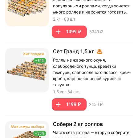
популярными роллами, когда хочется
много роллов и не хочется готовить.
2 кг
·
88 шт.
1499 ₽
3349 ₽
Сет Гранд 1,5 кг
Хит продаж
Роллы из жареного окуня,
–51%
слабосоленого тунца, креветки
темпуры, слабосоленого лосося, крем-
краба, варено-копченой курицы и
такуана.
1,5 кг
·
64 шт.
1199 ₽
2450 ₽
Собери 2 кг роллов
Максимум выбора
Часть сета готова — вторую соберите
–55%