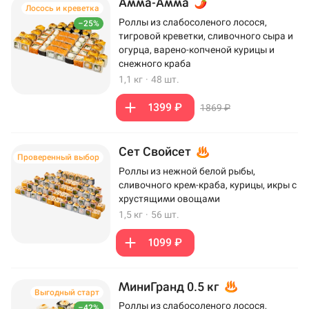
Амма-Амма
Лосось и креветка
Роллы из слабосоленого лосося,
–25%
тигровой креветки, сливочного сыра и
огурца, варено-копченой курицы и
снежного краба
1,1 кг
·
48 шт.
1399 ₽
1869 ₽
Сет Свойсет
Проверенный выбор
Роллы из нежной белой рыбы,
сливочного крем-краба, курицы, икры с
хрустящими овощами
1,5 кг
·
56 шт.
1099 ₽
МиниГранд 0.5 кг
Выгодный старт
Роллы из слабосоленого лосося,
–42%