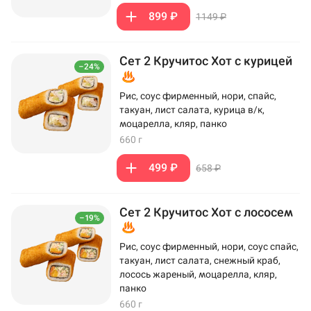
899 ₽
1149 ₽
Сет 2 Кручитос Хот с курицей
–24%
Рис, соус фирменный, нори, спайс,
такуан, лист салата, курица в/к,
моцарелла, кляр, панко
660 г
499 ₽
658 ₽
Сет 2 Кручитос Хот с лососем
–19%
Рис, соус фирменный, нори, соус спайс,
такуан, лист салата, снежный краб,
лосось жареный, моцарелла, кляр,
панко
660 г