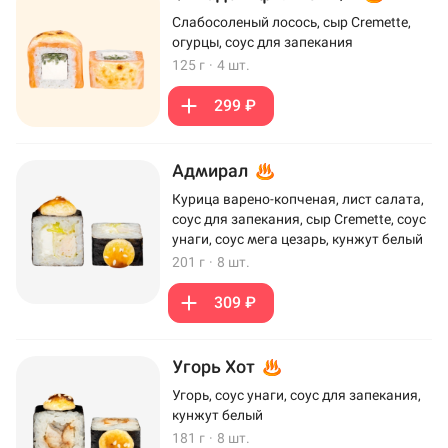
Слабосоленый лосось, сыр Cremette,
огурцы, соус для запекания
125 г
·
4 шт.
299 ₽
Адмирал
Курица варено-копченая, лист салата,
соус для запекания, сыр Cremette, соус
унаги, соус мега цезарь, кунжут белый
201 г
·
8 шт.
309 ₽
Угорь Хот
Угорь, соус унаги, соус для запекания,
кунжут белый
181 г
·
8 шт.