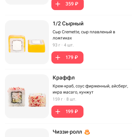
359 ₽
1/2 Сырный
Сыр Cremette, сыр плавленый в
ломтиках
93 г
·
4 шт.
179 ₽
Краффл
Крем-краб, соус фирменный, айсберг,
икра масаго, кунжут
159 г
·
8 шт.
199 ₽
Чиззи-ролл