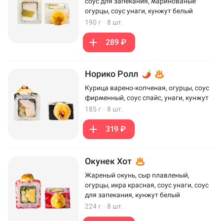
соус для запекания, маринованые
огурцы, соус унаги, кунжут белый
190 г
·
8 шт.
289 ₽
Норико Ролл
Курица варено-копченая, огурцы, соус
фирменный, соус спайс, унаги, кунжут
185 г
·
8 шт.
319 ₽
Окунек Хот
Жареный окунь, сыр плавленый,
огурцы, икра красная, соус унаги, соус
для запекания, кунжут белый
224 г
·
8 шт.