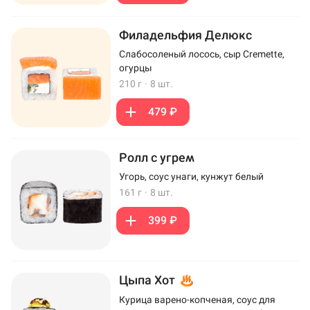
Филадельфия Делюкс
Слабосоленый лосось, сыр Cremette,
огурцы
210 г
·
8 шт.
479 ₽
Ролл с угрем
Угорь, соус унаги, кунжут белый
161 г
·
8 шт.
399 ₽
Цыпа Хот
Курица варено-копченая, соус для