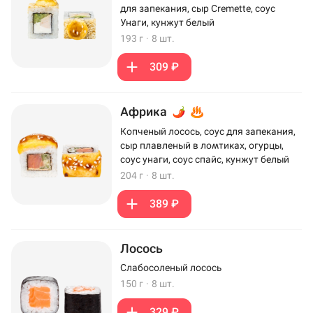
для запекания, сыр Cremette, соус
Унаги, кунжут белый
193 г
·
8 шт.
309 ₽
Африка
Копченый лосось, соус для запекания,
сыр плавленый в ломтиках, огурцы,
соус унаги, соус спайс, кунжут белый
204 г
·
8 шт.
389 ₽
Лосось
Слабосоленый лосось
150 г
·
8 шт.
329 ₽