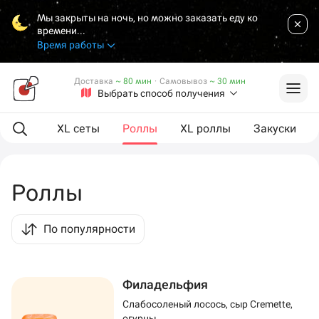
Мы закрыты на ночь, но можно заказать еду ко
времени...
Время работы
Доставка
~ 80 мин
·
Самовывоз
~ 30 мин
Выбрать способ получения
ая еда
XL сеты
Роллы
XL роллы
Закуски
Роллы
По популярности
Филадельфия
Слабосоленый лосось, сыр Cremette,
огурцы