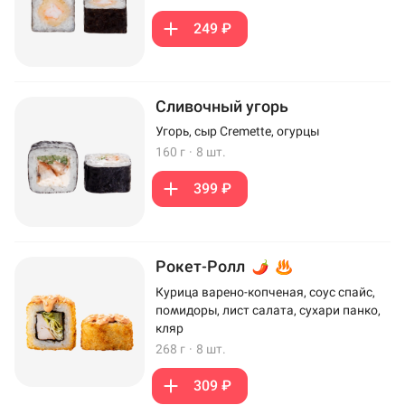
249 ₽
Сливочный угорь
Угорь, сыр Cremette, огурцы
160 г
·
8 шт.
399 ₽
Рокет-Ролл
Курица варено-копченая, соус спайс,
помидоры, лист салата, сухари панко,
кляр
268 г
·
8 шт.
309 ₽