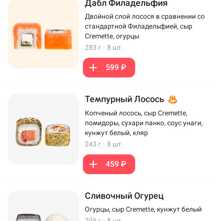
Дабл Филадельфия
Двойной слой лосося в сравнении со
стандартной Филадельфией, сыр
Cremette, огурцы
283 г
·
8 шт.
599 ₽
Темпурный Лосось
Копченый лосось, сыр Cremette,
помидоры, сухари панко, соус унаги,
кунжут белый, кляр
243 г
·
8 шт.
459 ₽
Сливочный Огурец
Огурцы, сыр Cremette, кунжут белый
205 г
·
8 шт.