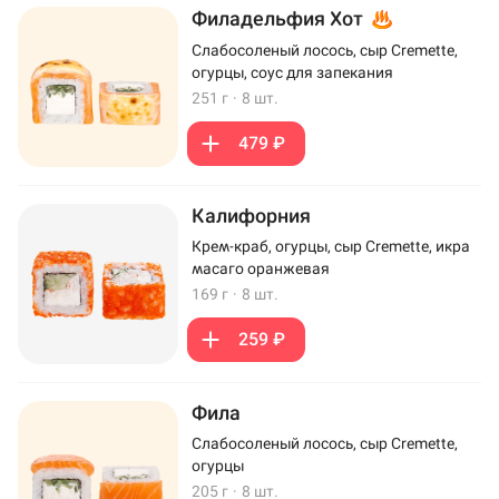
Филадельфия Хот
Слабосоленый лосось, сыр Cremette,
огурцы, соус для запекания
251 г
·
8 шт.
479 ₽
Калифорния
Крем-краб, огурцы, сыр Cremette, икра
масаго оранжевая
169 г
·
8 шт.
259 ₽
Фила
Слабосоленый лосось, сыр Cremette,
огурцы
205 г
·
8 шт.