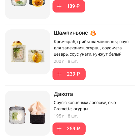
189 ₽
Шампиньонс
Крем-краб, грибы шампиньоны, соус
для запекания, огурцы, соус мега
цезарь, соус унаги, кунжут белый
200 г
·
8 шт.
239 ₽
Дакота
Соус с копченым лососем, сыр
Cremette, огурцы
195 г
·
8 шт.
359 ₽