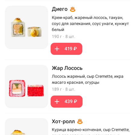
Диего
Крем-краб, жареный лосось, такуан,
соус для запекания, соус унаги, кунжут
белый
190 г
·
8 шт.
419 ₽
Жар Лосось
Лосось жареный, сыр Cremette, икра
масаго красная, огурцы
189 г
·
8 шт.
439 ₽
Хот-ролл
Курица варено-копченая, сыр Cremette,