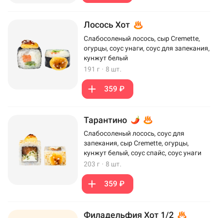
Лосось Хот
Слабосоленый лосось, сыр Cremette,
огурцы, соус унаги, соус для запекания,
кунжут белый
191 г
·
8 шт.
359 ₽
Тарантино
Слабосоленый лосось, соус для
запекания, сыр Cremette, огурцы,
кунжут белый, соус спайс, соус унаги
203 г
·
8 шт.
359 ₽
Филадельфия Хот 1/2