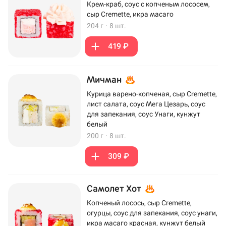
Крем-краб, соус с копченым лососем,
сыр Cremette, икра масаго
204 г
·
8 шт.
419 ₽
Мичман
Курица варено-копченая, сыр Cremette,
лист салата, соус Мега Цезарь, соус
для запекания, соус Унаги, кунжут
белый
200 г
·
8 шт.
309 ₽
Самолет Хот
Копченый лосось, сыр Cremette,
огурцы, соус для запекания, соус унаги,
икра масаго красная, кунжут белый