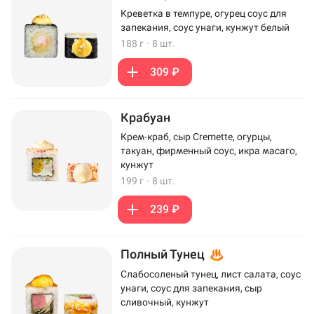
Креветка в темпуре, огурец соус для
запекания, соус унаги, кунжут белый
188 г
·
8 шт.
309 ₽
Крабуан
Крем-краб, сыр Cremette, огурцы,
такуан, фирменный соус, икра масаго,
кунжут
199 г
·
8 шт.
239 ₽
Полный Тунец
Слабосоленый тунец, лист салата, соус
унаги, соус для запекания, сыр
сливочный, кунжут