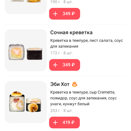
190 г
·
8 шт.
349 ₽
Сочная креветка
Креветка в темпуре, лист салата, соус
для запекания
172 г
·
8 шт.
349 ₽
Эби Хот
Креветка в темпуре, сыр Cremette,
помидор, соус для запекания, соус
унаги, кунжут белый
203 г
·
8 шт.
419 ₽