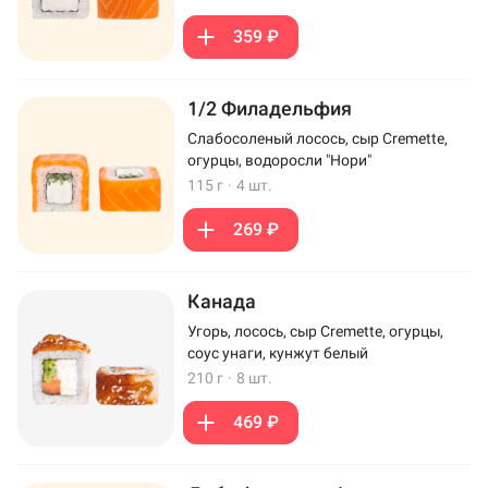
359 ₽
1/2 Филадельфия
Слабосоленый лосось, сыр Cremette,
огурцы, водоросли "Нори"
115 г
·
4 шт.
269 ₽
Канада
Угорь, лосось, сыр Cremette, огурцы,
соус унаги, кунжут белый
210 г
·
8 шт.
469 ₽