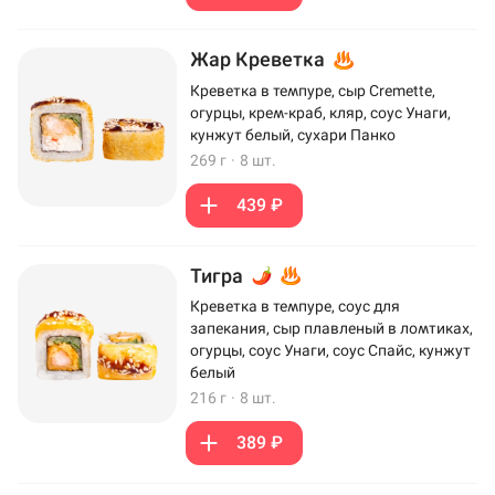
Жар Креветка
Креветка в темпуре, сыр Cremette,
огурцы, крем-краб, кляр, соус Унаги,
кунжут белый, сухари Панко
269 г
·
8 шт.
439 ₽
Тигра
Креветка в темпуре, соус для
запекания, сыр плавленый в ломтиках,
огурцы, соус Унаги, соус Спайс, кунжут
белый
216 г
·
8 шт.
389 ₽