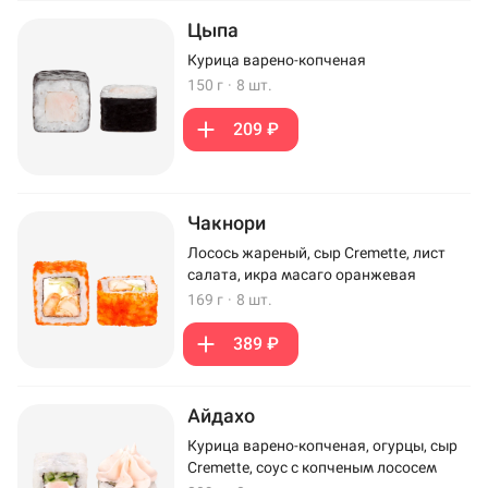
Цыпа
Курица варено-копченая
150 г
·
8 шт.
209 ₽
Чакнори
Лосось жареный, сыр Cremette, лист
салата, икра масаго оранжевая
169 г
·
8 шт.
389 ₽
Айдахо
Курица варено-копченая, огурцы, сыр
Cremette, соус с копченым лососем