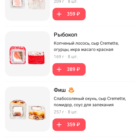
209 г
·
8 шт.
359 ₽
Рыбокоп
Копченый лосось, сыр Cremette,
огурцы, икра масаго красная
169 г
·
8 шт.
389 ₽
Фиш
Слабосоленый окунь, сыр Cremette,
помидор, соус для запекания
257 г
·
8 шт.
359 ₽