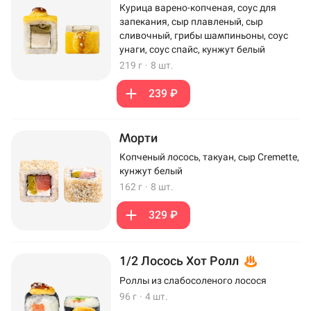
Курица варено-копченая, соус для
запекания, сыр плавленый, сыр
сливочный, грибы шампиньоны, соус
унаги, соус спайс, кунжут белый
219 г
·
8 шт.
239 ₽
Морти
Копченый лосось, такуан, сыр Cremette,
кунжут белый
162 г
·
8 шт.
329 ₽
1/2 Лосось Хот Ролл
Роллы из слабосоленого лосося
96 г
·
4 шт.