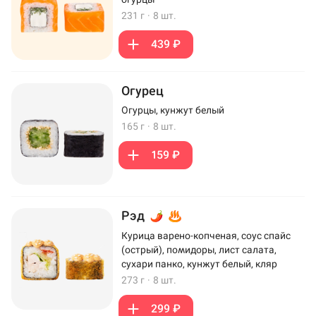
231 г
·
8 шт.
439 ₽
Огурец
Огурцы, кунжут белый
165 г
·
8 шт.
159 ₽
Рэд
Курица варено-копченая, соус спайс
(острый), помидоры, лист салата,
сухари панко, кунжут белый, кляр
273 г
·
8 шт.
299 ₽