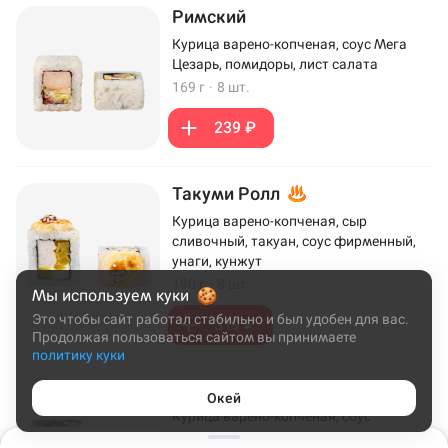
Римский
Курица варено-копченая, соус Мега
Цезарь, помидоры, лист салата
169 г
·
8 шт.
239 ₽
Такуми Ролл
Курица варено-копченая, сыр
сливочный, такуан, соус фирменный,
унаги, кунжут
190 г
·
8 шт.
Мы используем куки
Это чтобы сайт работал стабильно и был удобен для вас.
319 ₽
Продолжая пользоваться сайтом вы принимаете
политику куки
Кранчикен
Окей
Курица варено-копченая, соус
фирменный, айсберг