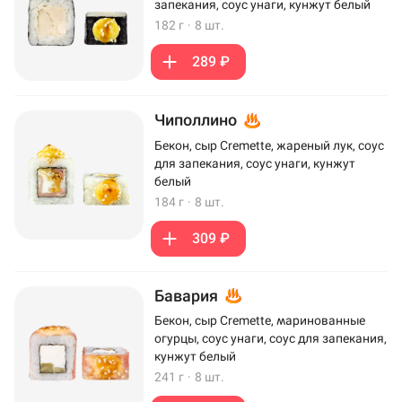
запекания, соус унаги, кунжут белый
182 г
·
8 шт.
289 ₽
Чиполлино
Бекон, сыр Cremette, жареный лук, соус
для запекания, соус унаги, кунжут
белый
184 г
·
8 шт.
309 ₽
Бавария
Бекон, сыр Cremette, маринованные
огурцы, соус унаги, соус для запекания,
кунжут белый
241 г
·
8 шт.