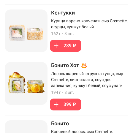
Кентукки
Курица варено-копченая, сыр Cremette,
огурцы, кунжут белый
162 г
·
8 шт.
239 ₽
Бонито Хот
Лосось жареный, стружка тунца, сыр
Cremette, лист салата, соус для
запекания, кунжут белый, соус унаги
194 г
·
8 шт.
399 ₽
Бонито
Копченый лосось, сыр Cremette,