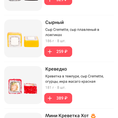
Сырный
Сыр Cremette, сыр плавленый в
ломтиках
186 г
·
8 шт.
259 ₽
Креведко
Креветка в темпуре, сыр Cremette,
огурцы, икра масаго красная
181 г
·
8 шт.
389 ₽
Мини Креветка Хот