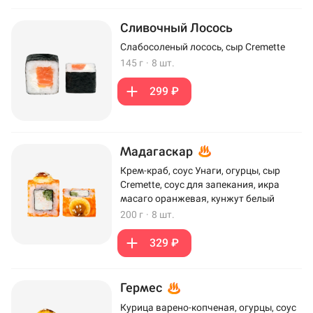
Сливочный Лосось
Слабосоленый лосось, сыр Cremette
145 г
·
8 шт.
299 ₽
Мадагаскар
Крем-краб, соус Унаги, огурцы, сыр
Cremette, соус для запекания, икра
масаго оранжевая, кунжут белый
200 г
·
8 шт.
329 ₽
Гермес
Курица варено-копченая, огурцы, соус