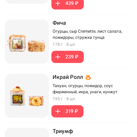
439 ₽
Фича
Огурцы, сыр Cremette, лист салата,
помидоры, стружка тунца
178 г
·
8 шт.
239 ₽
Икрай Ролл
Такуан, огурцы, помидор, соус
фирменный, икра, унаги, кунжут
195 г
·
8 шт.
319 ₽
Триумф