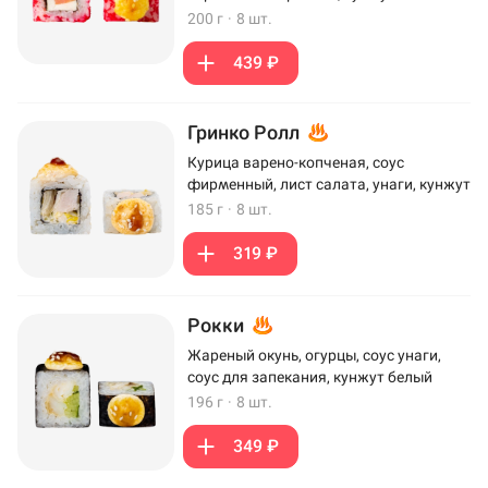
200 г
·
8 шт.
439 ₽
Гринко Ролл
Курица варено-копченая, соус
фирменный, лист салата, унаги, кунжут
185 г
·
8 шт.
319 ₽
Рокки
Жареный окунь, огурцы, соус унаги,
соус для запекания, кунжут белый
196 г
·
8 шт.
349 ₽