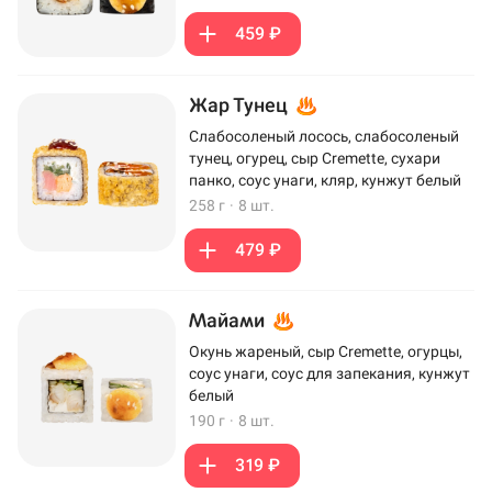
459 ₽
Жар Тунец
Слабосоленый лосось, слабосоленый
тунец, огурец, сыр Cremette, сухари
панко, соус унаги, кляр, кунжут белый
258 г
·
8 шт.
479 ₽
Майами
Окунь жареный, сыр Cremette, огурцы,
соус унаги, соус для запекания, кунжут
белый
190 г
·
8 шт.
319 ₽