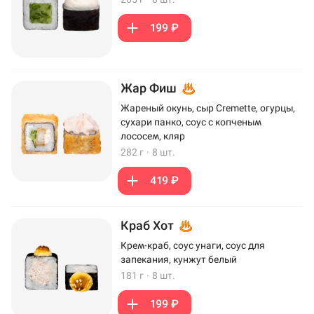
199 ₽
Жар Фиш
Жареный окунь, сыр Cremette, огурцы,
сухари панко, соус с копченым
лососем, кляр
282 г
·
8 шт.
419 ₽
Краб Хот
Крем-краб, соус унаги, соус для
запекания, кунжут белый
181 г
·
8 шт.
199 ₽