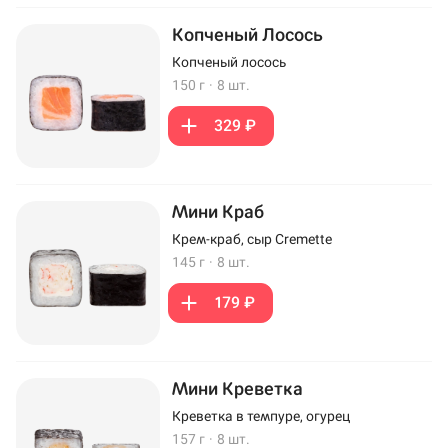
Копченый Лосось
Копченый лосось
150 г
·
8 шт.
329 ₽
Мини Краб
Крем-краб, сыр Cremette
145 г
·
8 шт.
179 ₽
Мини Креветка
Креветка в темпуре, огурец
157 г
·
8 шт.