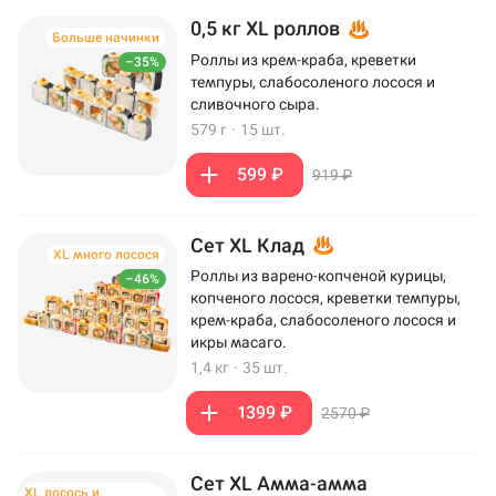
0,5 кг XL роллов
Больше начинки
Роллы из крем-краба, креветки
–35%
темпуры, слабосоленого лосося и
сливочного сыра.
579 г
·
15 шт.
599 ₽
919 ₽
Сет XL Клад
XL много лосося
Роллы из варено-копченой курицы,
–46%
копченого лосося, креветки темпуры,
крем-краба, слабосоленого лосося и
икры масаго.
1,4 кг
·
35 шт.
1399 ₽
2570 ₽
Сет XL Амма-амма
XL лосось и