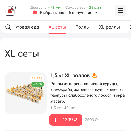
Доставка
~ 78 мин
·
Самовывоз
~ 26 мин
Выбрать способ получения
ы
Готовая еда
XL сеты
Роллы
XL роллы
XL сеты
1,5 кг XL роллов
XL хит
Роллы из варено-копченой курицы,
–46%
крем-краба, жареного окуня, креветки
темпуры, слабосоленого лосося и икра
масаго,
1,5 кг
·
40 шт.
1399 ₽
2599 ₽