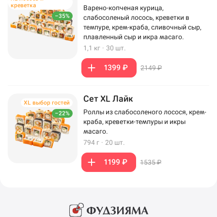
креветка
Варено-копченая курица,
–35%
слабосоленый лосось, креветки в
темпуре, крем-краба, сливочный сыр,
плавленный сыр и икра масаго.
1,1 кг
·
30 шт.
1399 ₽
2149 ₽
Сет XL Лайк
XL выбор гостей
Роллы из слабосоленого лосося, крем-
–22%
краба, креветки-темпуры и икры
масаго.
794 г
·
20 шт.
1199 ₽
1535 ₽