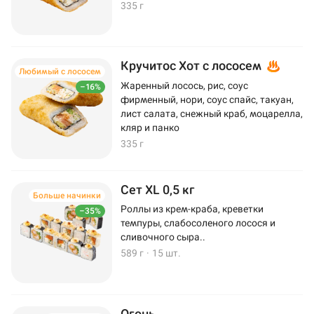
335 г
Кручитос Хот с лососем
Любимый с лососем
Жаренный лосось, рис, соус
–16%
фирменный, нори, соус спайс, такуан,
лист салата, снежный краб, моцарелла,
кляр и панко
335 г
Сет XL 0,5 кг
Больше начинки
Роллы из крем-краба, креветки
–35%
темпуры, слабосоленого лосося и
сливочного сыра..
589 г
·
15 шт.
Огонь