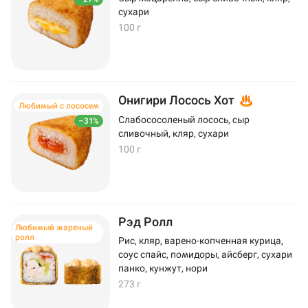
сухари
100 г
Онигири Лосось Хот
Любимый с лососем
Слабососоленый лосось, сыр
–31%
сливочный, кляр, сухари
100 г
Рэд Ролл
Любимый жареный
ролл
Рис, кляр, варено-копченная курица,
соус спайс, помидоры, айсберг, сухари
панко, кунжут, нори
273 г