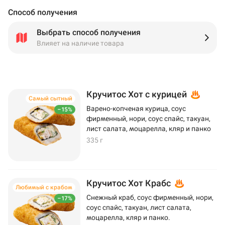
Способ получения
Выбрать способ получения
Влияет на наличие товара
Кручитос Хот с курицей
Самый сытный
Варено-копченая курица, соус
–15%
фирменный, нори, соус спайс, такуан,
лист салата, моцарелла, кляр и панко
335 г
Кручитос Хот Крабс
Любимый с крабом
Снежный краб, соус фирменный, нори,
–17%
соус спайс, такуан, лист салата,
моцарелла, кляр и панко.