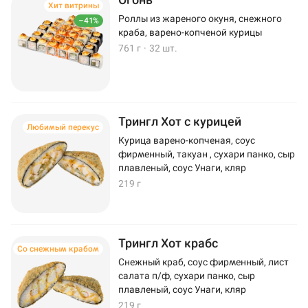
Хит витрины
Роллы из жареного окуня, снежного
–41%
краба, варено-копченой курицы
761 г
·
32 шт.
Трингл Хот с курицей
Любимый перекус
Курица варено-копченая, соус
фирменный, такуан , сухари панко, сыр
плавленый, соус Унаги, кляр
219 г
Трингл Хот крабс
Со снежным крабом
Снежный краб, соус фирменный, лист
салата п/ф, сухари панко, сыр
плавленый, соус Унаги, кляр
219 г