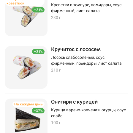
креветкой
Креветки в темпуре, помидоры, соус
–21%
фирменный, лист салата
230 г
Кручитос с лососем
–21%
Лосось слабосоленый, соус
фирменный, помидоры, лист салата
210 г
Онигири с курицей
На каждый день
Курица варено-копченая, огурцы, соус
–37%
спайс
100 г