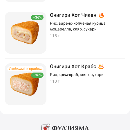
Онигири Хот Чикен
–36%
Рис, варено-копченая курица,
моцарелла, кляр, сухари
115 г
Онигири Хот Крабс
Любимый с крабом
Рис, крем-краб, кляр, сухари
–36%
110 г