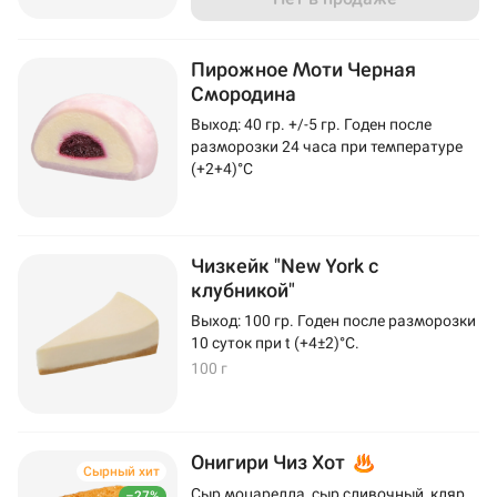
Пирожное Моти Черная
Смородина
Выход: 40 гр. +/-5 гр. Годен после
разморозки 24 часа при температуре
(+2+4)°C
Чизкейк "New York с
клубникой"
Выход: 100 гр. Годен после разморозки
10 суток при t (+4±2)°C.
100 г
Онигири Чиз Хот
Сырный хит
Сыр моцарелла, сыр сливочный, кляр,
–27%