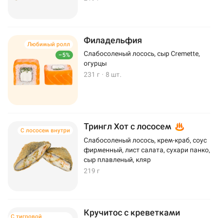
Филадельфия
Любимый ролл
Слабосоленый лосось, сыр Cremette,
–5%
огурцы
231 г
·
8 шт.
Трингл Хот с лососем
С лососем внутри
Слабосоленый лосось, крем-краб, соус
фирменный, лист салата, сухари панко,
сыр плавленый, кляр
219 г
Кручитос с креветками
С тигровой