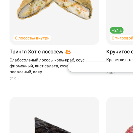
Доставка
Уфа
–21%
Иглино
С лососем внутри
С тигрово
Омелькова, 28 · А
Нагаево
Трингл Хот с лососем
Кручитос 
Пермь
Креветки в т
Слабосоленый лосось, крем-краб, соус
фирменный, л
фирменный, лист салата, сухари панко, сыр
плавленый, кляр
230 г
Анапа
219 г
Иглино
Ижевск
Крымск
Кудрово