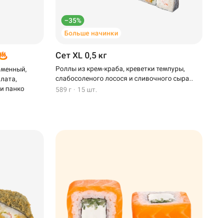
–35%
Больше начинки
Сет XL 0,5 кг
Роллы из крем-краба, креветки темпуры,
рменный,
слабосоленого лосося и сливочного сыра..
алата,
 и панко
589 г
·
15 шт.