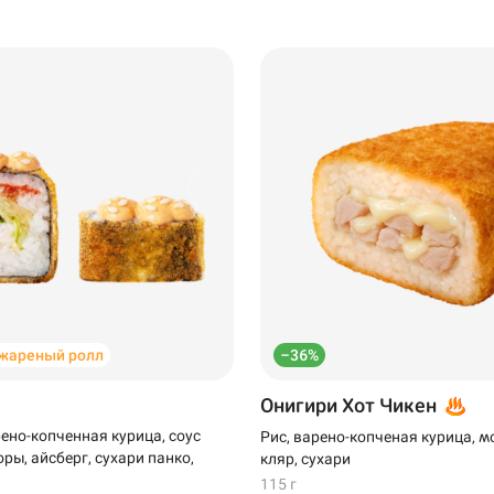
жареный ролл
–36%
Онигири Хот Чикен
рено-копченная курица, соус
Рис, варено-копченая курица, м
ры, айсберг, сухари панко,
кляр, сухари
115 г