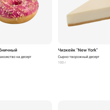
199 ₽
299 ₽
бничный
Чизкейк "New York"
акомство на десерт
Сырно-творожный десерт
100 г