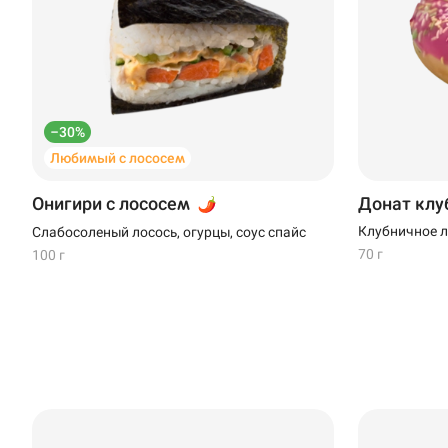
Нагаево
Новороссийск
Новый Уренгой
–30%
Пермь
Любимый с лососем
Салават
Онигири с лососем
Донат клу
Клубничное л
Слабосоленый лосось, огурцы, соус спайс
Стерлитамак
70 г
100 г
Темрюк
Уфа
Чебоксары