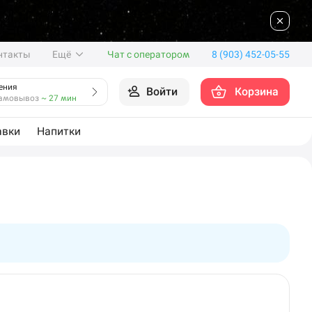
нтакты
Ещё
Чат с оператором
8 (903) 452-05-55
ения
Войти
Корзина
амовывоз
~ 27 мин
авки
Напитки