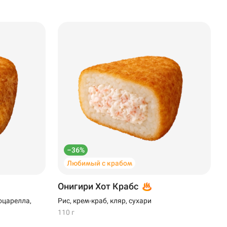
–36%
Любимый с крабом
Онигири Хот Крабс
оцарелла,
Рис, крем-краб, кляр, сухари
110 г