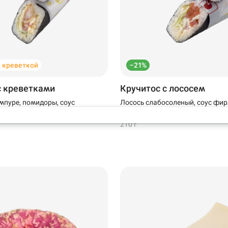
Самовывоз
й креветкой
–21%
напа
с креветками
Кручитос с лососем
емпуре, помидоры, соус
Лосось слабосоленый, соус фи
ист салата
помидоры, лист салата
210 г