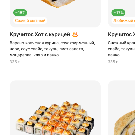
–15%
–17%
Самый сытный
Любимый 
Кручитос Хот с курицей
Кручитос 
Варено-копченая курица, соус фирменный,
Снежный краб
нори, соус спайс, такуан, лист салата,
спайс, такуан
моцарелла, кляр и панко
панко.
335 г
335 г