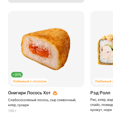
–31%
Любимый с лососем
Любимый 
Онигири Лосось Хот
Рэд Ролл
Рис, кляр, ва
Слабососоленый лосось, сыр сливочный,
спайс, помидо
кляр, сухари
кунжут, нори
100 г