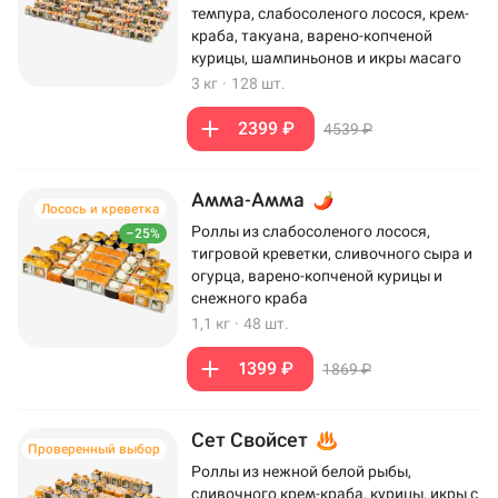
темпура, слабосоленого лосося, крем-
краба, такуана, варено-копченой
курицы, шампиньонов и икры масаго
3 кг
·
128 шт.
2399 ₽
4539 ₽
Амма-Амма
Лосось и креветка
Роллы из слабосоленого лосося,
–25%
тигровой креветки, сливочного сыра и
огурца, варено-копченой курицы и
снежного краба
1,1 кг
·
48 шт.
1399 ₽
1869 ₽
Сет Свойсет
Проверенный выбор
Роллы из нежной белой рыбы,
сливочного крем-краба, курицы, икры с