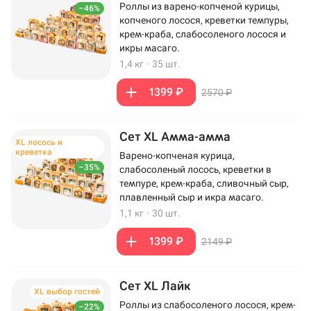
Роллы из варено-копченой курицы,
–46%
копченого лосося, креветки темпуры,
крем-краба, слабосоленого лосося и
икры масаго.
1,4 кг
·
35 шт.
1399 ₽
2570 ₽
Сет XL Амма-амма
XL лосось и
креветка
Варено-копченая курица,
–35%
слабосоленый лосось, креветки в
темпуре, крем-краба, сливочный сыр,
плавленный сыр и икра масаго.
1,1 кг
·
30 шт.
1399 ₽
2149 ₽
Сет XL Лайк
XL выбор гостей
Роллы из слабосоленого лосося, крем-
–22%