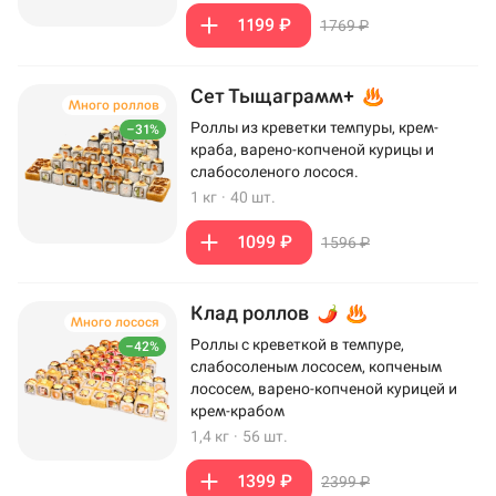
1199 ₽
1769 ₽
Сет Тыщаграмм+
Много роллов
Роллы из креветки темпуры, крем-
–31%
краба, варено-копченой курицы и
слабосоленого лосося.
1 кг
·
40 шт.
1099 ₽
1596 ₽
Клад роллов
Много лосося
Роллы с креветкой в темпуре,
–42%
слабосоленым лососем, копченым
лососем, варено-копченой курицей и
крем-крабом
1,4 кг
·
56 шт.
1399 ₽
2399 ₽