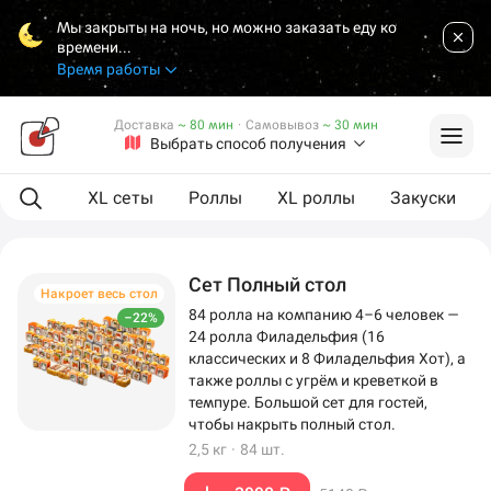
Мы закрыты на ночь, но можно заказать еду ко
времени...
Время работы
Доставка
~ 80 мин
·
Самовывоз
~ 30 мин
Выбрать способ получения
ая еда
XL сеты
Роллы
XL роллы
Закуски
Сет Полный стол
Накроет весь стол
84 ролла на компанию 4–6 человек —
–22%
24 ролла Филадельфия (16
классических и 8 Филадельфия Хот), а
также роллы с угрём и креветкой в
темпуре. Большой сет для гостей,
чтобы накрыть полный стол.
2,5 кг
·
84 шт.