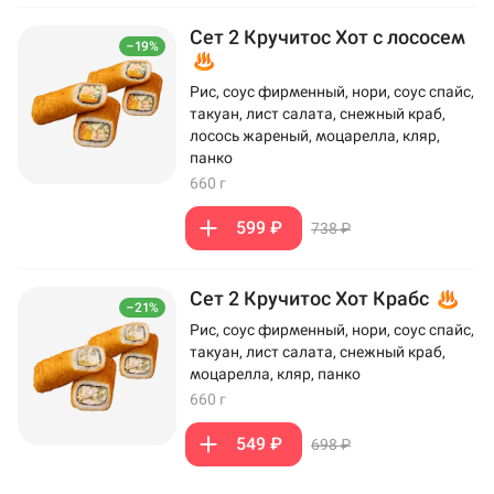
Сет 2 Кручитос Хот с лососем
–19%
Рис, соус фирменный, нори, соус спайс,
такуан, лист салата, снежный краб,
лосось жареный, моцарелла, кляр,
панко
660 г
599 ₽
738 ₽
Сет 2 Кручитос Хот Крабс
–21%
Рис, соус фирменный, нори, соус спайс,
такуан, лист салата, снежный краб,
моцарелла, кляр, панко
660 г
549 ₽
698 ₽