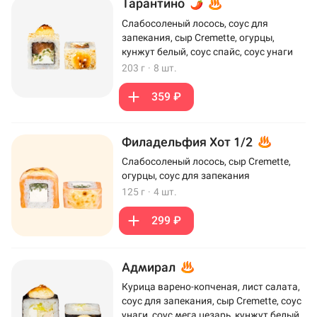
Тарантино
Слабосоленый лосось, соус для
запекания, сыр Cremette, огурцы,
кунжут белый, соус спайс, соус унаги
203 г
·
8 шт.
359 ₽
Филадельфия Хот 1/2
Слабосоленый лосось, сыр Cremette,
огурцы, соус для запекания
125 г
·
4 шт.
299 ₽
Адмирал
Курица варено-копченая, лист салата,
соус для запекания, сыр Cremette, соус
унаги, соус мега цезарь, кунжут белый