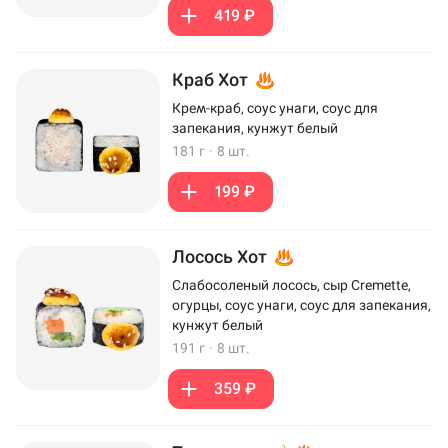
419 ₽
Краб Хот
Крем-краб, соус унаги, соус для
запекания, кунжут белый
181 г
·
8 шт.
199 ₽
Лосось Хот
Слабосоленый лосось, сыр Cremette,
огурцы, соус унаги, соус для запекания,
кунжут белый
191 г
·
8 шт.
359 ₽