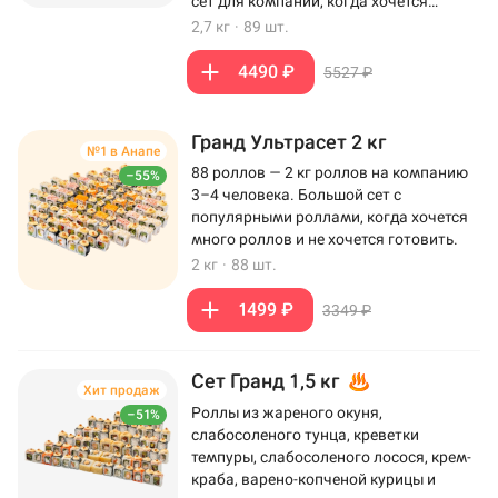
сет для компании, когда хочется
максимум роллов на столе.
2,7 кг
·
89 шт.
4490 ₽
5527 ₽
Гранд Ультрасет 2 кг
№1 в Анапе
88 роллов — 2 кг роллов на компанию
–55%
3–4 человека. Большой сет с
популярными роллами, когда хочется
много роллов и не хочется готовить.
2 кг
·
88 шт.
1499 ₽
3349 ₽
Сет Гранд 1,5 кг
Хит продаж
Роллы из жареного окуня,
–51%
слабосоленого тунца, креветки
темпуры, слабосоленого лосося, крем-
краба, варено-копченой курицы и