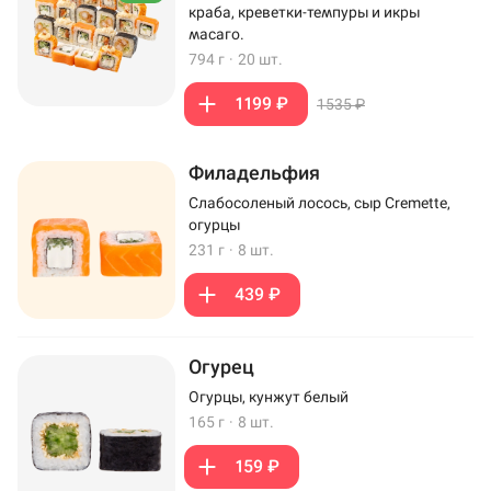
краба, креветки-темпуры и икры
масаго.
794 г
·
20 шт.
1199 ₽
1535 ₽
Филадельфия
Слабосоленый лосось, сыр Cremette,
огурцы
231 г
·
8 шт.
439 ₽
Огурец
Огурцы, кунжут белый
165 г
·
8 шт.
159 ₽