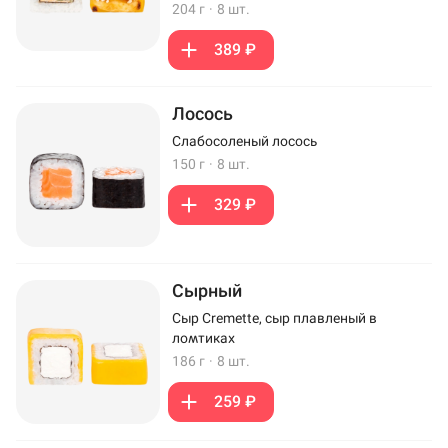
204 г
·
8 шт.
389 ₽
Лосось
Слабосоленый лосось
150 г
·
8 шт.
329 ₽
Сырный
Сыр Cremette, сыр плавленый в
ломтиках
186 г
·
8 шт.
259 ₽