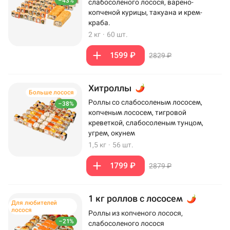
–43%
слабосоленого лосося, варено-
копченой курицы, такуана и крем-
краба.
2 кг
·
60 шт.
1599 ₽
2829 ₽
Хитроллы
Больше лосося
Роллы со слабосоленым лососем,
–38%
копченым лососем, тигровой
креветкой, слабосоленым тунцом,
угрем, окунем
1,5 кг
·
56 шт.
1799 ₽
2879 ₽
1 кг роллов с лососем
Для любителей
лосося
Роллы из копченого лосося,
–21%
слабосоленого лосося