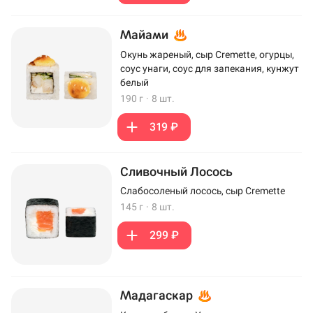
Майами
Окунь жареный, сыр Cremette, огурцы,
соус унаги, соус для запекания, кунжут
белый
190 г
·
8 шт.
319 ₽
Сливочный Лосось
Слабосоленый лосось, сыр Cremette
145 г
·
8 шт.
299 ₽
Мадагаскар