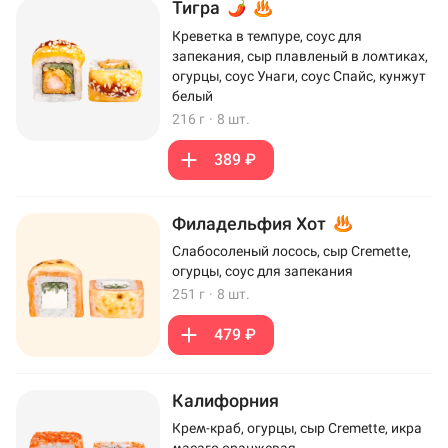
Тигра
Креветка в темпуре, соус для
запекания, сыр плавленый в ломтиках,
огурцы, соус Унаги, соус Спайс, кунжут
белый
216 г
·
8 шт.
389 ₽
Филадельфия Хот
Слабосоленый лосось, сыр Cremette,
огурцы, соус для запекания
251 г
·
8 шт.
479 ₽
Калифорния
Крем-краб, огурцы, сыр Cremette, икра
масаго оранжевая