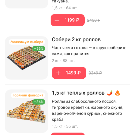
такуана.
1,5 кг
·
64 шт.
1199 ₽
2450 ₽
Собери 2 кг роллов
Максимум выбора
Часть сета готова — вторую соберите
–55%
сами, как нравится
2 кг
·
88 шт.
1499 ₽
3349 ₽
1,5 кг теплых роллов
Горячий фаворит
Роллы из слабосоленого лосося,
–36%
тигровой креветки, жареного окуня,
варено-копченой курицы, снежного
краба
1,5 кг
·
56 шт.