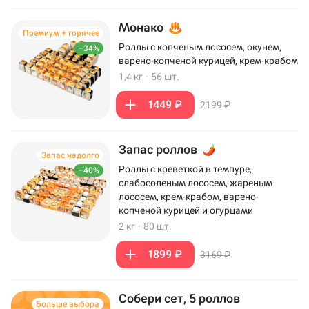
Монако
Премиум + горячее
Роллы с копченым лососем, окунем,
–34%
варено-копченой курицей, крем-крабом
1,4 кг
·
56 шт.
1449 ₽
2199 ₽
Запас роллов
Запас надолго
Роллы с креветкой в темпуре,
–40%
слабосоленым лососем, жареным
лососем, крем-крабом, варено-
копченой курицей и огурцами
2 кг
·
80 шт.
1899 ₽
3169 ₽
Собери сет, 5 роллов
Больше выбора