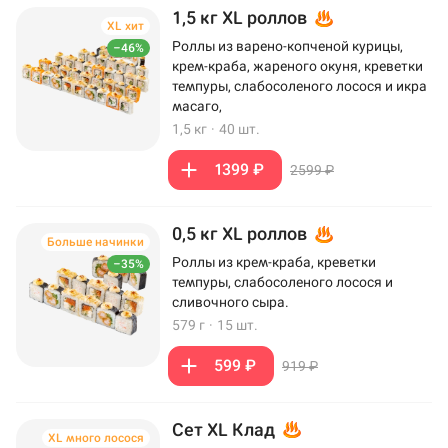
1,5 кг XL роллов
XL хит
Роллы из варено-копченой курицы,
–46%
крем-краба, жареного окуня, креветки
темпуры, слабосоленого лосося и икра
масаго,
1,5 кг
·
40 шт.
1399 ₽
2599 ₽
0,5 кг XL роллов
Больше начинки
Роллы из крем-краба, креветки
–35%
темпуры, слабосоленого лосося и
сливочного сыра.
579 г
·
15 шт.
599 ₽
919 ₽
Сет XL Клад
XL много лосося