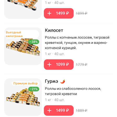
1 кг
·
40 шт.
1499 ₽
1899 ₽
Килосет
Выгодный
килограмм
Роллы с копченым лососем, тигровой
–38%
креветкой, тунцом, окунем и варено-
копченой курицей.
1 кг
·
40 шт.
1099 ₽
1779 ₽
Гурмэ
Премиум выбор
Роллы из слабосоленого лосося,
–21%
тигровой креветки
1 кг
·
40 шт.
1499 ₽
1889 ₽