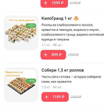
1399 ₽
2199 ₽
КилоГранд 1 кг
Топ за свои деньги
Роллы из слабосоленого лосося,
–53%
креветки в темпуре, жареного окуня ,
слабосоленого тунца, варено-копчёной
курицы и такуана
1,1 кг
·
48 шт.
899 ₽
1929 ₽
Собери 1,5 кг роллов
Идеально на
компанию
Часть сета готова — вторую соберите
–51%
сами, как нравится
1,5 кг
·
64 шт.
1199 ₽
2450 ₽