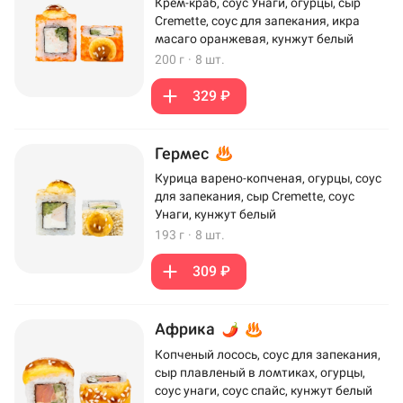
Крем-краб, соус Унаги, огурцы, сыр
Cremette, соус для запекания, икра
масаго оранжевая, кунжут белый
200 г
·
8 шт.
329 ₽
Гермес
Курица варено-копченая, огурцы, соус
для запекания, сыр Cremette, соус
Унаги, кунжут белый
193 г
·
8 шт.
309 ₽
Африка
Копченый лосось, соус для запекания,
сыр плавленый в ломтиках, огурцы,
соус унаги, соус спайс, кунжут белый