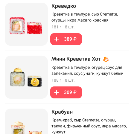
Креведко
Креветка в темпуре, сыр Cremette,
огурцы, икра масаго красная
181 г
·
8 шт.
389 ₽
Мини Креветка Хот
Креветка в темпуре, огурец соус для
запекания, соус унаги, кунжут белый
188 г
·
8 шт.
309 ₽
Крабуан
Крем-краб, сыр Cremette, огурцы,
такуан, фирменный соус, икра масаго,
кунжут