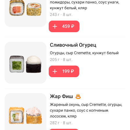
помидоры, сухари панко, соус унаги,
кунжут белый, кляр
243 г
·
8 шт.
459 ₽
Сливочный Огурец
Огурцы, сыр Cremette, кунжут белый
205 г
·
8 шт.
199 ₽
Жар Фиш
Жареный окунь, сыр Cremette, огурцы,
сухари панко, соус с копченым
лососем, кляр
282 г
·
8 шт.