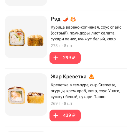
Рэд
Курица варено-копченая, соус спайс
(острый), помидоры, лист салата,
сухари панко, кунжут белый, кляр
273 г
·
8 шт.
299 ₽
Жар Креветка
Креветка в темпуре, сыр Cremette,
огурцы, крем-краб, кляр, соус Унаги,
кунжут белый, сухари Панко
269 г
·
8 шт.
439 ₽