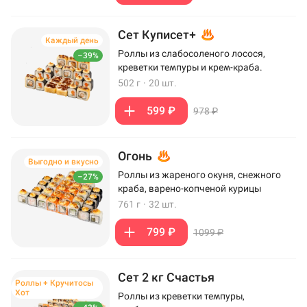
Сет Куписет+
Каждый день
Роллы из слабосоленого лосося,
–39%
креветки темпуры и крем-краба.
502 г
·
20 шт.
599 ₽
978 ₽
Огонь
Выгодно и вкусно
Роллы из жареного окуня, снежного
–27%
краба, варено-копченой курицы
761 г
·
32 шт.
799 ₽
1099 ₽
Сет 2 кг Счастья
Роллы + Кручитосы
Хот
Роллы из креветки темпуры,