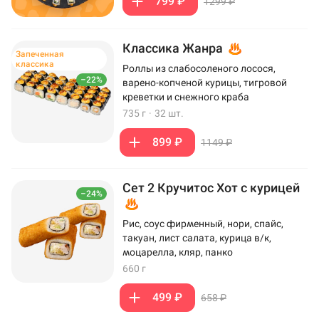
799 ₽
1299 ₽
Классика Жанра
Запеченная
классика
Роллы из слабосоленого лосося,
–22%
варено-копченой курицы, тигровой
креветки и снежного краба
735 г
·
32 шт.
899 ₽
1149 ₽
Сет 2 Кручитос Хот с курицей
–24%
Рис, соус фирменный, нори, спайс,
такуан, лист салата, курица в/к,
моцарелла, кляр, панко
660 г
499 ₽
658 ₽