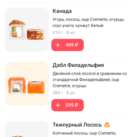
Канада
Угорь, лосось, сыр Cremette, огурцы,
соус унаги, кунжут белый
210 г
·
8 шт.
469 ₽
Дабл Филадельфия
Двойной слой лосося в сравнении со
стандартной Филадельфией, сыр
Cremette, огурцы
283 г
·
8 шт.
599 ₽
Темпурный Лосось
Копченый лосось, сыр Cremette,