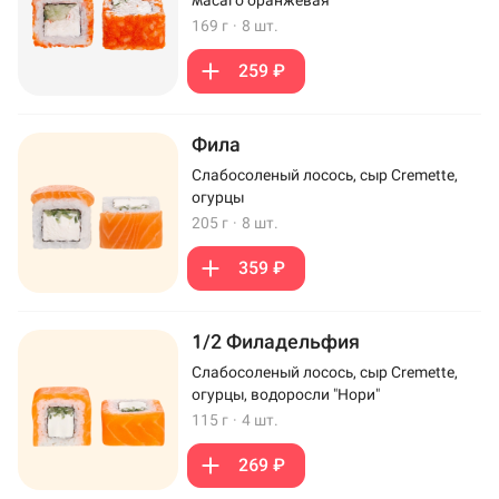
169 г
·
8 шт.
259 ₽
Фила
Слабосоленый лосось, сыр Cremette,
огурцы
205 г
·
8 шт.
359 ₽
1/2 Филадельфия
Слабосоленый лосось, сыр Cremette,
огурцы, водоросли "Нори"
115 г
·
4 шт.
269 ₽