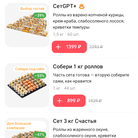
СетGPT+
Выбор гостей
Роллы из варено-копченой курицы,
–39%
крем-краба, слабосоленого лосося,
креветки темпуры
1,5 кг
·
60 шт.
1399 ₽
2293 ₽
Собери 1 кг роллов
Собери под себя
Часть сета готова — вторую соберите
–53%
сами, как нравится
1 кг
·
44 шт.
899 ₽
1929 ₽
Сет 3 кг Счастья
Для большой
компании
Роллы из жаренного окуня,
–47%
слабосоленого окуня, креветки