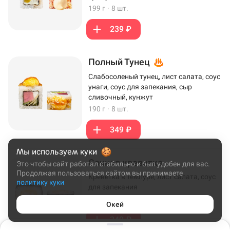
199 г
·
8 шт.
239 ₽
Полный Тунец
Слабосоленый тунец, лист салата, соус
унаги, соус для запекания, сыр
сливочный, кунжут
190 г
·
8 шт.
349 ₽
Мы используем куки
Сочная креветка
Это чтобы сайт работал стабильно и был удобен для вас.
Продолжая пользоваться сайтом вы принимаете
Креветка в темпуре, лист салата, соус
политику куки
для запекания
172 г
·
8 шт.
Окей
349 ₽