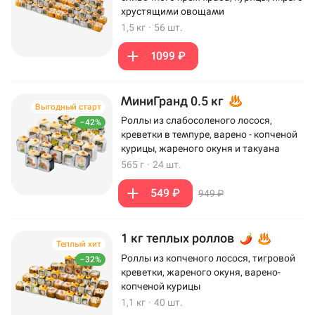
хрустящими овощами
1,5 кг
·
56 шт.
1099 ₽
МиниГранд 0.5 кг
Выгодный старт
Роллы из слабосоленого лосося,
–42%
креветки в темпуре, варено - копченой
курицы, жареного окуня и такуана
565 г
·
24 шт.
549 ₽
949 ₽
1 кг теплых роллов
Теплый хит
Роллы из копченого лосося, тигровой
–32%
креветки, жареного окуня, варено-
копченой курицы
1,1 кг
·
40 шт.