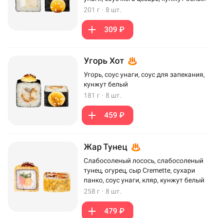
201 г
·
8 шт.
309 ₽
Угорь Хот
Угорь, соус унаги, соус для запекания,
кунжут белый
181 г
·
8 шт.
459 ₽
Жар Тунец
Слабосоленый лосось, слабосоленый
тунец, огурец, сыр Cremette, сухари
панко, соус унаги, кляр, кунжут белый
258 г
·
8 шт.
479 ₽