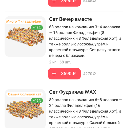
3990 ₽
5148 ₽
Сет Вечер вместе
Много Филадельфии
68 роллов на компанию 3–4 человека
–16%
— 16 роллов Филадельфия (8
классических и 8 Филадельфия Хот), а
также роллы с лососем, угрём и
креветкой в темпуре. Сет для уютного
вечера с близкими.
2 кг
·
68 шт.
3590 ₽
4270 ₽
Сет Фудзияма MAX
Самый большой сет
89 роллов на компанию 6–8 человек —
–19%
24 ролла Филадельфия (16
классических и 8 Филадельфия Хот), а
также роллы с лососем, угрём и
креветкой в темпуре. Самый большой