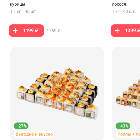
Стерлитамак
курицы
лосося.
1,1 кг
·
40 шт.
1 кг
·
40 шт.
Темрюк
Уфа
1199 ₽
1099 
1769 ₽
Чебоксары
–27%
–43%
Выгодно и вкусно
Роллы + К