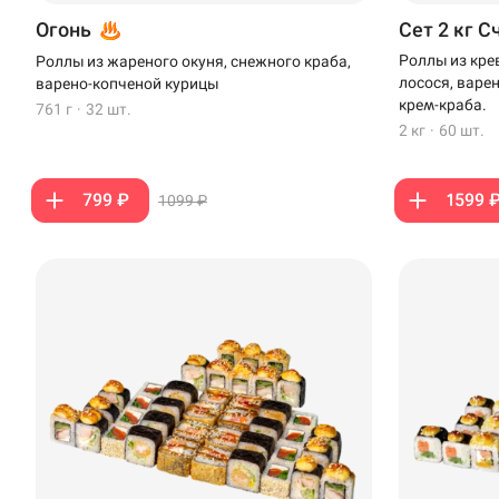
Огонь
Сет 2 кг С
Роллы из кре
Роллы из жареного окуня, снежного краба,
лосося, варе
варено-копченой курицы
крем-краба.
761 г
·
32 шт.
2 кг
·
60 шт.
799 ₽
1599 
1099 ₽