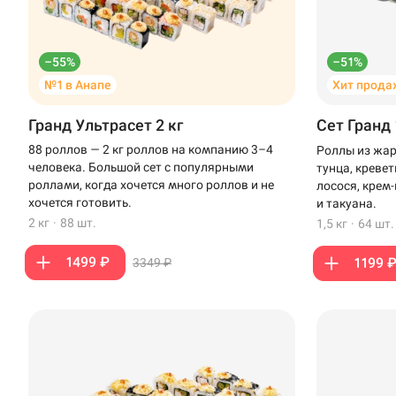
–55%
–51%
№1 в Анапе
Хит прода
Гранд Ультрасет 2 кг
Сет Гранд 
88 роллов — 2 кг роллов на компанию 3–4
Роллы из жар
человека. Большой сет с популярными
тунца, креве
роллами, когда хочется много роллов и не
лосося, крем
хочется готовить.
и такуана.
2 кг
·
88 шт.
1,5 кг
·
64 шт.
1499 ₽
1199 
3349 ₽