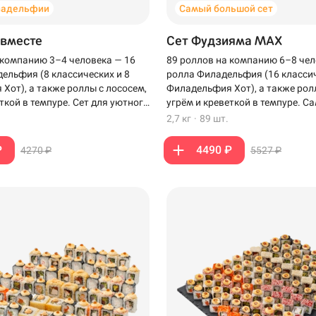
ладельфии
Самый большой сет
 вместе
Сет Фудзияма MAX
 компанию 3–4 человека — 16
89 роллов на компанию 6–8 чел
ельфия (8 классических и 8
ролла Филадельфия (16 классич
Хот), а также роллы с лососем,
Филадельфия Хот), а также рол
ткой в темпуре. Сет для уютного
угрём и креветкой в темпуре. 
зкими.
сет для компании, когда хочет
2,7 кг
·
89 шт.
роллов на столе.
₽
4490 ₽
4270 ₽
5527 ₽