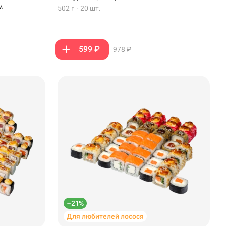
м
502 г
·
20 шт.
599 ₽
978 ₽
–21%
Для любителей лосося