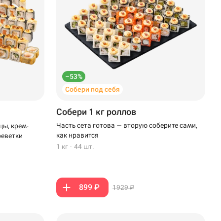
–53%
Собери под себя
Собери 1 кг роллов
Часть сета готова — вторую соберите сами,
цы, крем-
как нравится
реветки
1 кг
·
44 шт.
899 ₽
1929 ₽