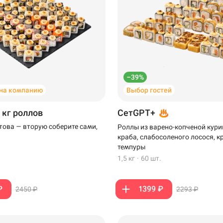
–39%
на компанию
Выбор гостей
 кг роллов
СетGPT+
отова — вторую соберите сами,
Роллы из варено-копченой кури
краба, слабосоленого лосося, к
темпуры
1,5 кг
·
60 шт.
₽
1399 ₽
2450 ₽
2293 ₽