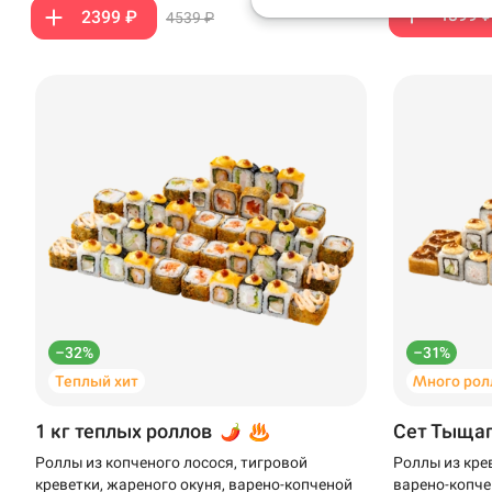
1399 
2399 ₽
4539 ₽
Анапа
Иглино
Ижевск
Крымск
Кудрово
Нагаево
Новороссийск
–32%
–31%
Новый Уренгой
Теплый хит
Много рол
Пермь
1 кг теплых роллов
Сет Тыща
Салават
Роллы из копченого лосося, тигровой
Роллы из кре
креветки, жареного окуня, варено-копченой
варено-копче