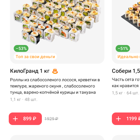
–53%
–51%
Топ за свои деньги
Идеально 
КилоГранд 1 кг
Собери 1,5
Часть сета г
Роллы из слабосоленого лосося, креветки в
как нравится
темпуре, жареного окуня , слабосоленого
тунца, варено-копчёной курицы и такуана
1,5 кг
·
64 шт.
1,1 кг
·
48 шт.
899 ₽
1199 
1929 ₽