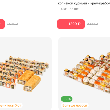
копченой курицей и крем-крабо
1,4 кг
·
56 шт.
₽
1399 ₽
1596 ₽
2399 ₽
–38%
ручитосы Хот
Больше лосося