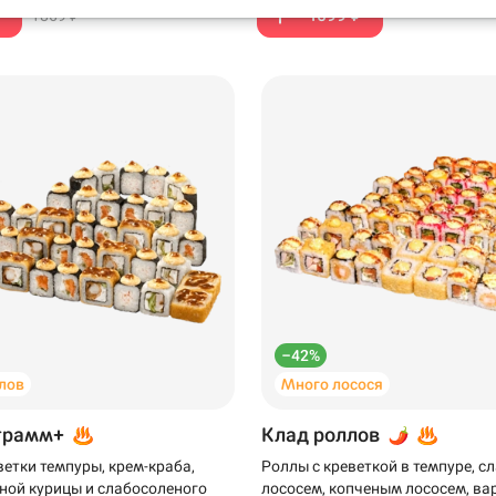
₽
1099 ₽
1869 ₽
199 ₽
299 ₽
–42%
лов
Много лосося
грамм+
Клад роллов
ветки темпуры, крем-краба,
Роллы с креветкой в темпуре, 
ной курицы и слабосоленого
лососем, копченым лососем, ва