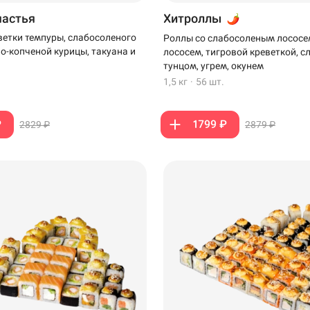
частья
Хитроллы
ветки темпуры, слабосоленого
Роллы со слабосоленым лососе
но-копченой курицы, такуана и
лососем, тигровой креветкой, 
тунцом, угрем, окунем
1,5 кг
·
56 шт.
₽
1799 ₽
2829 ₽
2879 ₽