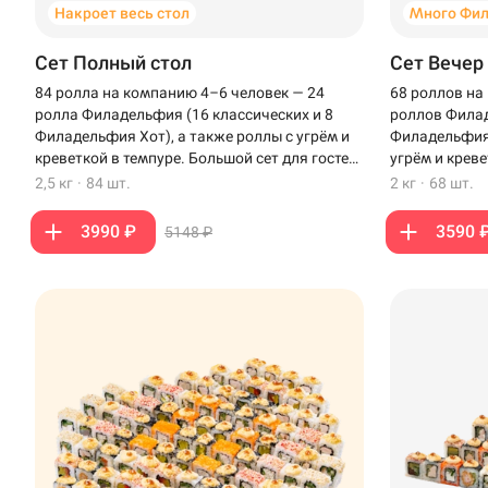
Накроет весь стол
Много Фи
Сет Полный стол
Сет Вечер
84 ролла на компанию 4–6 человек — 24
68 роллов на
ролла Филадельфия (16 классических и 8
роллов Филад
Филадельфия Хот), а также роллы с угрём и
Филадельфия 
креветкой в темпуре. Большой сет для гостей,
угрём и креве
чтобы накрыть полный стол.
вечера с бли
2,5 кг
·
84 шт.
2 кг
·
68 шт.
3990 ₽
3590 
5148 ₽