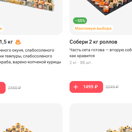
–55%
ж
Максимум выбора
1,5 кг
Собери 2 кг роллов
Часть сета готова — вторую соб
еного окуня, слабосоленого
как нравится
тки темпуры, слабосоленого
-краба, варено-копченой курицы
2 кг
·
88 шт.
1499 ₽
3349 ₽
₽
2450 ₽