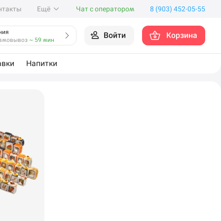
нтакты
Ещё
Чат с оператором
8 (903) 452-05-55
ния
Войти
Корзина
амовывоз
~ 59 мин
авки
Напитки