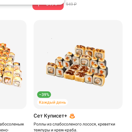
549 ₽
949 ₽
–39%
Каждый день
Сет Куписет+
слабосоленым
Роллы из слабосоленого лосося, креветки
рено-
темпуры и крем-краба.