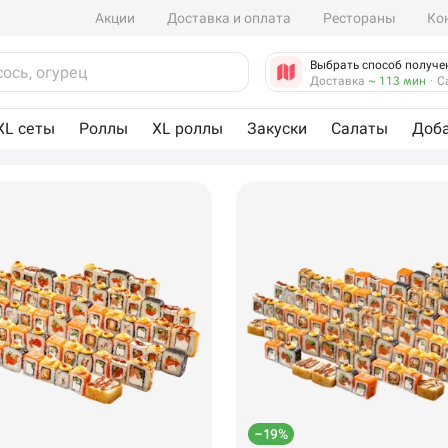
Акции
Доставка и оплата
Рестораны
Ко
Выбрать способ получе
Доставка
~ 113 мин
·
С
XL сеты
Роллы
XL роллы
Закуски
Салаты
Доб
–19%