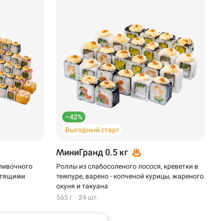
–42%
Выгодный старт
МиниГранд 0.5 кг
сливочного
Роллы из слабосоленого лосося, креветки в
устящими
темпуре, варено - копченой курицы, жареного
окуня и такуана
565 г
·
24 шт.