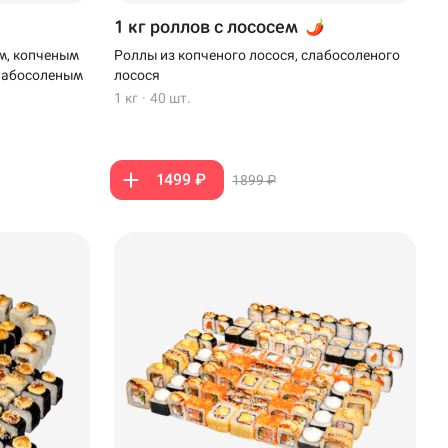
1 кг роллов с лососем
м, копченым
Роллы из копченого лосося, слабосоленого
слабосоленым
лосося
1 кг
·
40 шт.
1499 ₽
1899 ₽