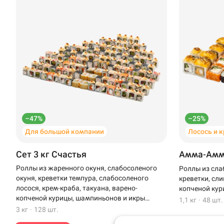
–47%
–25%
Для большой компании
Лосось и 
Доставка
Уфа
Сет 3 кг Счастья
Амма-Ам
Иглино
Роллы из жаренного окуня, слабосоленого
Роллы из сла
окуня, креветки темпура, слабосоленого
креветки, сли
Омелькова, 28 · А
Нагаево
лосося, крем-краба, такуана, варено-
копченой кур
копченой курицы, шампиньонов и икры
1,1 кг
·
48 шт.
Пермь
масаго
3 кг
·
128 шт.