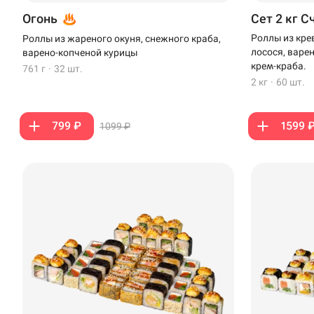
Огонь
Сет 2 кг С
Роллы из кре
Роллы из жареного окуня, снежного краба,
лосося, варе
варено-копченой курицы
крем-краба.
761 г
·
32 шт.
2 кг
·
60 шт.
799 ₽
1599 
1099 ₽