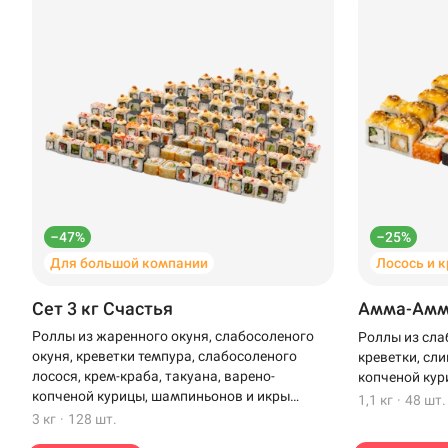
–47%
–25%
Для большой компании
Лосось и 
Доставка
Уфа
Сет 3 кг Счастья
Амма-Ам
Иглино
Роллы из жаренного окуня, слабосоленого
Роллы из сла
окуня, креветки темпура, слабосоленого
креветки, сли
Омелькова, 28 · А
Нагаево
лосося, крем-краба, такуана, варено-
копченой кур
копченой курицы, шампиньонов и икры
1,1 кг
·
48 шт.
Пермь
масаго
3 кг
·
128 шт.