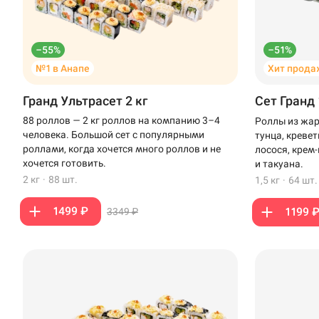
–55%
–51%
№1 в Анапе
Хит прода
Гранд Ультрасет 2 кг
Сет Гранд 
88 роллов — 2 кг роллов на компанию 3–4
Роллы из жар
человека. Большой сет с популярными
тунца, креве
роллами, когда хочется много роллов и не
лосося, крем
хочется готовить.
и такуана.
2 кг
·
88 шт.
1,5 кг
·
64 шт.
1499 ₽
1199 
3349 ₽