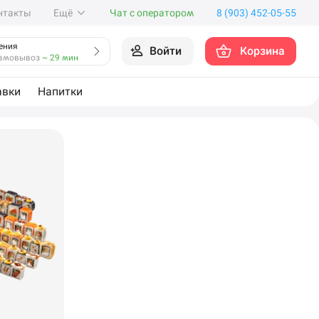
нтакты
Ещё
Чат с оператором
8 (903) 452-05-55
ения
Войти
Корзина
амовывоз
~ 29 мин
авки
Напитки