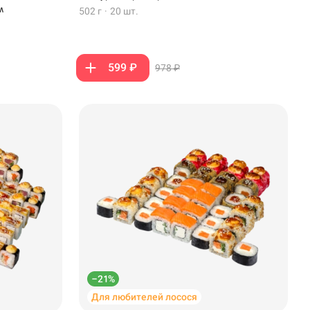
м
502 г
·
20 шт.
599 ₽
978 ₽
–21%
Для любителей лосося