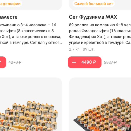
ладельфии
Самый большой сет
 вместе
Сет Фудзияма MAX
 компанию 3–4 человека — 16
89 роллов на компанию 6–8 чел
ельфия (8 классических и 8
ролла Филадельфия (16 классич
Хот), а также роллы с лососем,
Филадельфия Хот), а также рол
ткой в темпуре. Сет для уютного
угрём и креветкой в темпуре. 
зкими.
сет для компании, когда хочет
2,7 кг
·
89 шт.
роллов на столе.
₽
4490 ₽
4270 ₽
5527 ₽