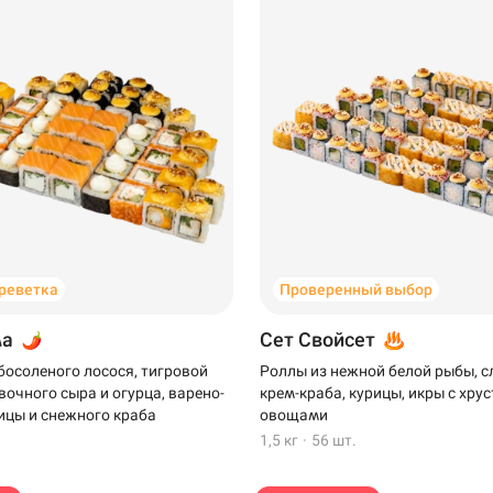
Анапа
креветка
Проверенный выбор
Самовывоз
ма
Сет Свойсет
босоленого лосося, тигровой
Роллы из нежной белой рыбы, 
вочного сыра и огурца, варено-
крем-краба, курицы, икры с хр
напа
ицы и снежного краба
овощами
1,5 кг
·
56 шт.