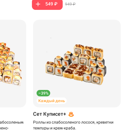
549 ₽
949 ₽
–39%
Каждый день
Сет Куписет+
слабосоленым
Роллы из слабосоленого лосося, креветки
рено-
темпуры и крем-краба.