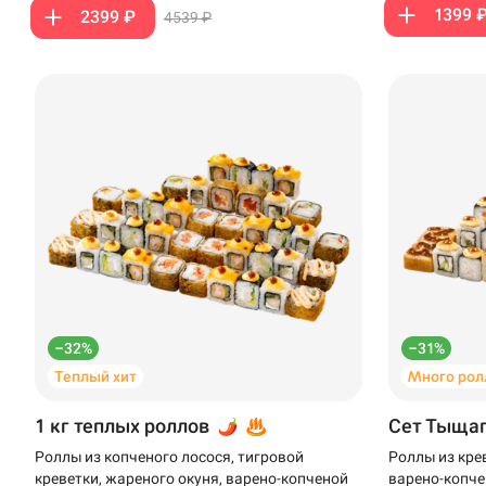
1399 
2399 ₽
4539 ₽
Анапа
Иглино
Ижевск
Крымск
Кудрово
Нагаево
Новороссийск
–32%
–31%
Новый Уренгой
Теплый хит
Много рол
Пермь
1 кг теплых роллов
Сет Тыща
Салават
Роллы из копченого лосося, тигровой
Роллы из кре
креветки, жареного окуня, варено-копченой
варено-копче