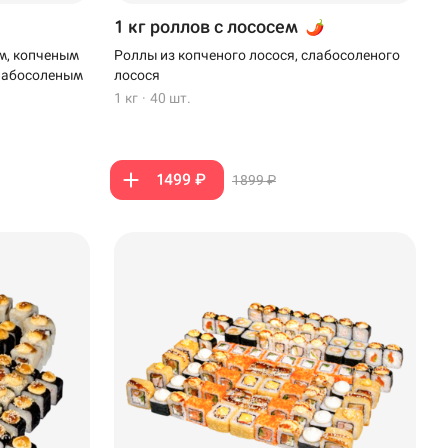
1 кг роллов с лососем
м, копченым
Роллы из копченого лосося, слабосоленого
слабосоленым
лосося
1 кг
·
40 шт.
1499 ₽
1899 ₽