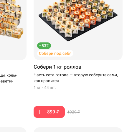
–53%
Собери под себя
Собери 1 кг роллов
Часть сета готова — вторую соберите сами,
цы, крем-
как нравится
реветки
1 кг
·
44 шт.
899 ₽
1929 ₽