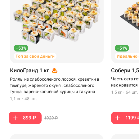
–53%
–51%
Топ за свои деньги
Идеально 
КилоГранд 1 кг
Собери 1,5
Часть сета г
Роллы из слабосоленого лосося, креветки в
как нравится
темпуре, жареного окуня , слабосоленого
тунца, варено-копчёной курицы и такуана
1,5 кг
·
64 шт.
1,1 кг
·
48 шт.
899 ₽
1199 
1929 ₽