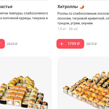
частья
Хитроллы
ветки темпуры, слабосоленого
Роллы со слабосоленым лососе
но-копченой курицы, такуана и
лососем, тигровой креветкой, 
тунцом, угрем, окунем
1,5 кг
·
56 шт.
₽
1799 ₽
2829 ₽
2879 ₽