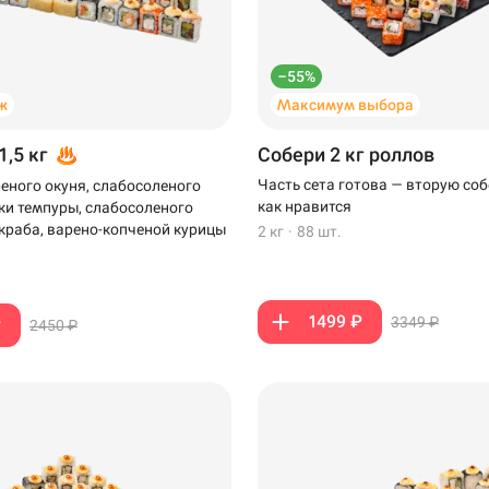
–55%
ж
Максимум выбора
1,5 кг
Собери 2 кг роллов
Часть сета готова — вторую соб
еного окуня, слабосоленого
как нравится
тки темпуры, слабосоленого
-краба, варено-копченой курицы
2 кг
·
88 шт.
1499 ₽
3349 ₽
₽
2450 ₽