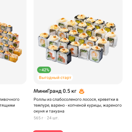
–42%
Выгодный старт
МиниГранд 0.5 кг
сливочного
Роллы из слабосоленого лосося, креветки в
устящими
темпуре, варено - копченой курицы, жареного
окуня и такуана
565 г
·
24 шт.