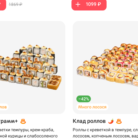
₽
1099 ₽
1869 ₽
199 ₽
299 ₽
–42%
лов
Много лосося
грамм+
Клад роллов
ветки темпуры, крем-краба,
Роллы с креветкой в темпуре, 
ной курицы и слабосоленого
лососем, копченым лососем, ва