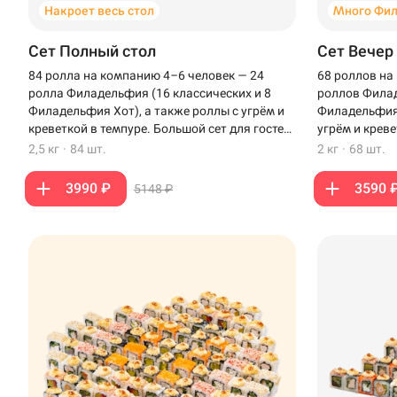
Накроет весь стол
Много Фи
Сет Полный стол
Сет Вечер
84 ролла на компанию 4–6 человек — 24
68 роллов на
ролла Филадельфия (16 классических и 8
роллов Филад
Филадельфия Хот), а также роллы с угрём и
Филадельфия 
креветкой в темпуре. Большой сет для гостей,
угрём и креве
чтобы накрыть полный стол.
вечера с бли
2,5 кг
·
84 шт.
2 кг
·
68 шт.
3990 ₽
3590 
5148 ₽