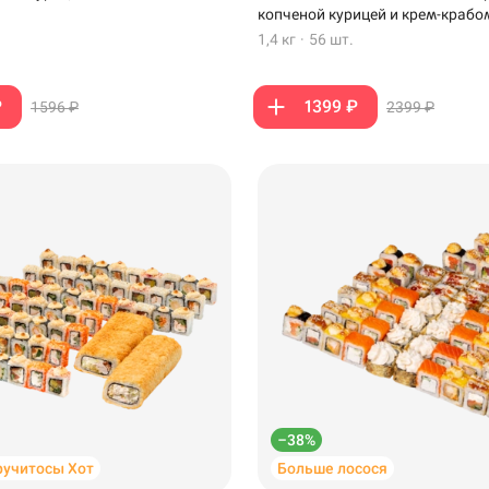
копченой курицей и крем-крабо
1,4 кг
·
56 шт.
₽
1399 ₽
1596 ₽
2399 ₽
–38%
ручитосы Хот
Больше лосося