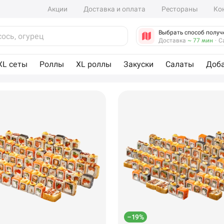
Акции
Доставка и оплата
Рестораны
Ко
Выбрать способ получ
Доставка
~ 77 мин
·
С
XL сеты
Роллы
XL роллы
Закуски
Салаты
Доб
–19%