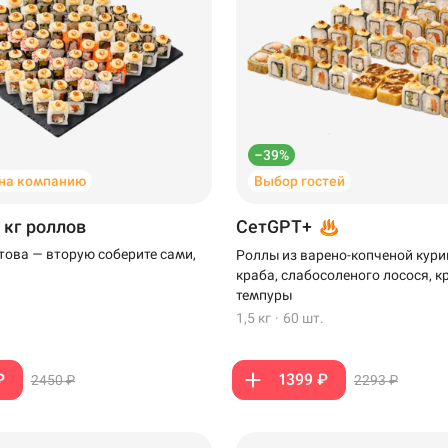
–39%
на компанию
Выбор гостей
 кг роллов
СетGPT+
отова — вторую соберите сами,
Роллы из варено-копченой кури
краба, слабосоленого лосося, к
темпуры
1,5 кг
·
60 шт.
₽
1399 ₽
2450 ₽
2293 ₽