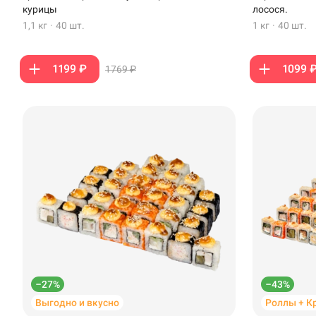
Стерлитамак
курицы
лосося.
1,1 кг
·
40 шт.
1 кг
·
40 шт.
Темрюк
Уфа
1199 ₽
1099 
1769 ₽
Чебоксары
–27%
–43%
Выгодно и вкусно
Роллы + К