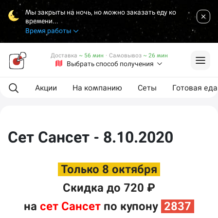
Мы закрыты на ночь, но можно заказать еду ко
времени...
Время работы
Доставка
~ 56 мин
·
Самовывоз
~ 26 мин
Выбрать способ получения
Акции
На компанию
Сеты
Готовая еда
Сет Сансет - 8.10.2020
Только 8 октября
Скидка до 720
₽
на
сет Сансет
по купону
2837