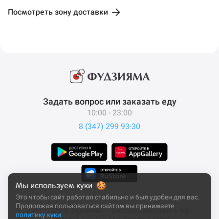
ул. Правды, 21
Посмотреть зону доставки
Дема
Закрыто
откроется в 10:00
Заберу заказ отсюда
ул. Тальковая, 38
ЖК Сосны
Задать вопрос или заказать еду
Закрыто
10:00 - 23:00
откроется в 10:00
8 (347) 299 93-30
Заберу заказ отсюда
ул. Академика Сулейманова, 9
ЖК Цветы Башкирии
Мы используем куки
Закрыто
откроется в 10:00
Это чтобы сайт работал стабильно и был удобен для вас.
Продолжая пользоваться сайтом вы принимаете
2011–2026 © Фудзияма — ресторан доставки в Уфе
Заберу заказ отсюда
политику куки