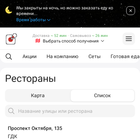
Мы закрыты на ночь, но можно заказать еду ко
времени...
Время работы
Доставка
~ 52 мин
·
Самовывоз
~ 26 мин
Выбрать способ получения
Акции
На компанию
Сеты
Готовая еда
Рестораны
Карта
Список
Проспект Октября, 135
ГДК