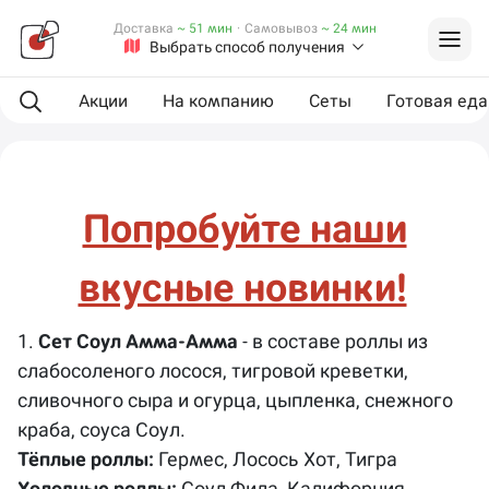
Доставка
~ 51 мин
·
Самовывоз
~ 24 мин
Выбрать способ получения
Акции
На компанию
Сеты
Готовая еда
Попробуйте наши
вкусные новинки!
1.
Сет Соул Амма-Амма
- в составе роллы из
слабосоленого лосося, тигровой креветки,
сливочного сыра и огурца, цыпленка, снежного
краба, соуса Соул.
Тёплые роллы:
Гермес, Лосось Хот, Тигра
Холодные роллы:
Соул Фила, Калифорния,