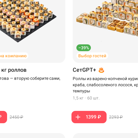
–39%
на компанию
Выбор гостей
 кг роллов
СетGPT+
отова — вторую соберите сами,
Роллы из варено-копченой кури
краба, слабосоленого лосося, к
темпуры
1,5 кг
·
60 шт.
₽
1399 ₽
2450 ₽
2293 ₽