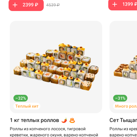
1399 
2399 ₽
4539 ₽
Анапа
Иглино
Ижевск
Крымск
Кудрово
Нагаево
Новороссийск
–32%
–31%
Новый Уренгой
Теплый хит
Много рол
Пермь
1 кг теплых роллов
Сет Тыща
Салават
Роллы из копченого лосося, тигровой
Роллы из кре
креветки, жареного окуня, варено-копченой
варено-копче