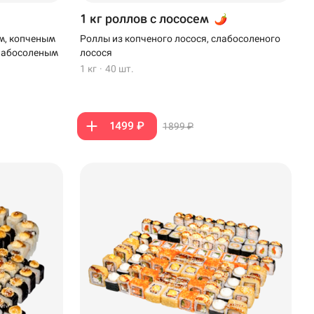
1 кг роллов с лососем
м, копченым
Роллы из копченого лосося, слабосоленого
слабосоленым
лосося
1 кг
·
40 шт.
1499 ₽
1899 ₽