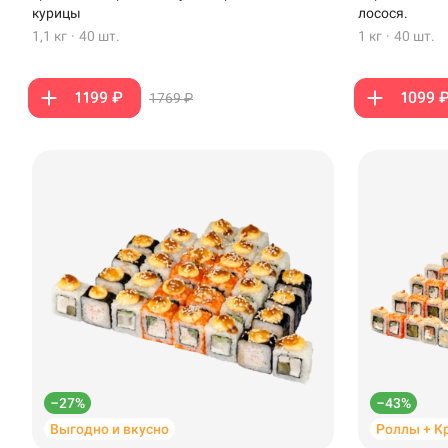
Стерлитамак
курицы
лосося.
1,1 кг
·
40 шт.
1 кг
·
40 шт.
Темрюк
Уфа
1199 ₽
1099 
1769 ₽
Чебоксары
–27%
–43%
Выгодно и вкусно
Роллы + К