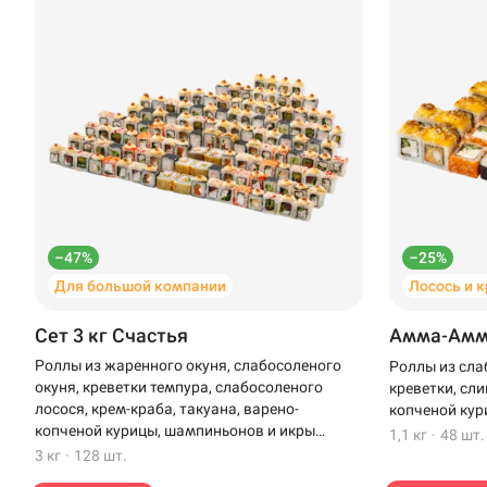
–47%
–25%
Для большой компании
Лосось и 
Доставка
Уфа
Сет 3 кг Счастья
Амма-Ам
Иглино
Роллы из жаренного окуня, слабосоленого
Роллы из сла
окуня, креветки темпура, слабосоленого
креветки, сли
Выбрать ресторан
Нагаево
лосося, крем-краба, такуана, варено-
копченой кур
копченой курицы, шампиньонов и икры
1,1 кг
·
48 шт.
Пермь
масаго
3 кг
·
128 шт.