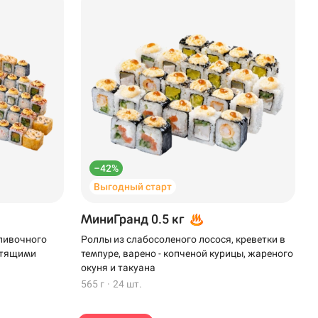
–42%
Выгодный старт
МиниГранд 0.5 кг
сливочного
Роллы из слабосоленого лосося, креветки в
устящими
темпуре, варено - копченой курицы, жареного
окуня и такуана
565 г
·
24 шт.