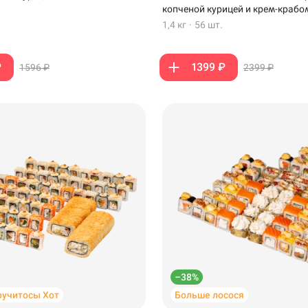
копченой курицей и крем-крабо
1,4 кг
·
56 шт.
₽
1399 ₽
1596 ₽
2399 ₽
–38%
ручитосы Хот
Больше лосося