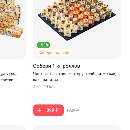
–53%
Собери под себя
Собери 1 кг роллов
Часть сета готова — вторую соберите сами,
цы, крем-
как нравится
реветки
1 кг
·
44 шт.
899 ₽
1929 ₽