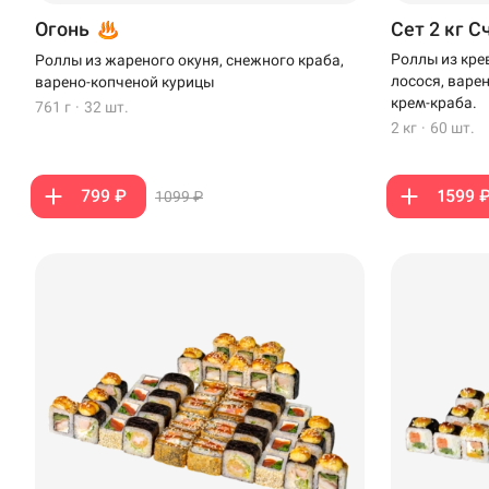
Огонь
Сет 2 кг С
Роллы из кре
Роллы из жареного окуня, снежного краба,
лосося, варе
варено-копченой курицы
крем-краба.
761 г
·
32 шт.
2 кг
·
60 шт.
799 ₽
1599 
1099 ₽