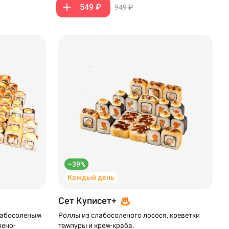
549 ₽
949 ₽
–39%
Каждый день
Сет Куписет+
слабосоленым
Роллы из слабосоленого лосося, креветки
рено-
темпуры и крем-краба.