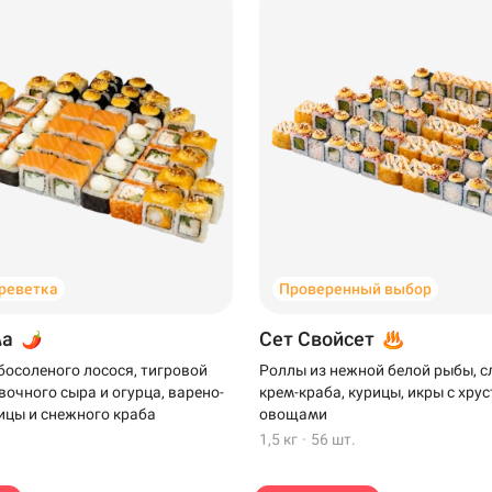
Уфа
креветка
Проверенный выбор
Самовывоз
ма
Сет Свойсет
босоленого лосося, тигровой
Роллы из нежной белой рыбы, 
вочного сыра и огурца, варено-
крем-краба, курицы, икры с хр
ицы и снежного краба
овощами
1,5 кг
·
56 шт.