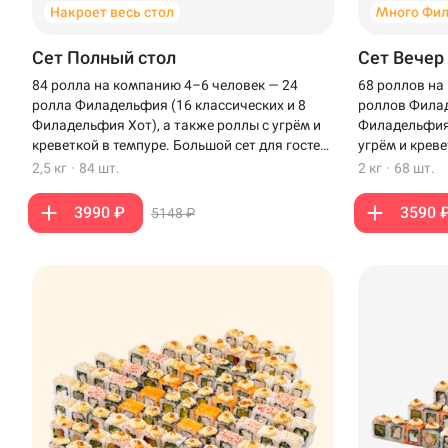
Накроет весь стол
Много Фи
Сет Полный стол
Сет Вечер
84 ролла на компанию 4–6 человек — 24
68 роллов на
ролла Филадельфия (16 классических и 8
роллов Филад
Филадельфия Хот), а также роллы с угрём и
Филадельфия 
креветкой в темпуре. Большой сет для гостей,
угрём и креве
чтобы накрыть полный стол.
вечера с бли
2,5 кг
·
84 шт.
2 кг
·
68 шт.
3990 ₽
3590 
5148 ₽