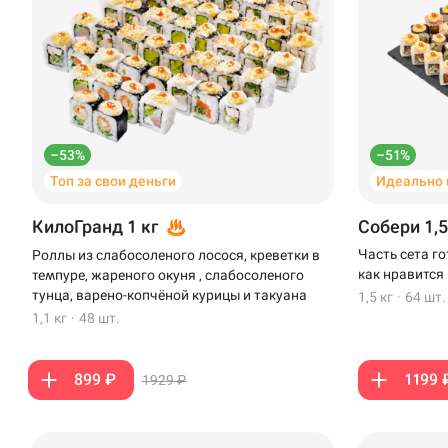
–53%
–51%
Топ за свои деньги
Идеально 
КилоГранд 1 кг
Собери 1,5
Часть сета г
Роллы из слабосоленого лосося, креветки в
как нравится
темпуре, жареного окуня , слабосоленого
тунца, варено-копчёной курицы и такуана
1,5 кг
·
64 шт.
1,1 кг
·
48 шт.
899 ₽
1199 
1929 ₽