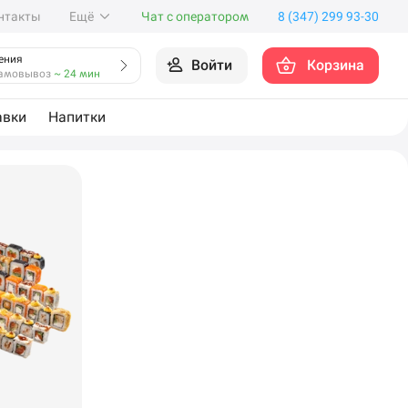
нтакты
Ещё
Чат с оператором
8 (347) 299 93-30
ения
Войти
Корзина
амовывоз
~ 24 мин
авки
Напитки