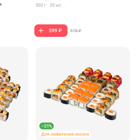
м
502 г
·
20 шт.
599 ₽
978 ₽
–21%
Для любителей лосося