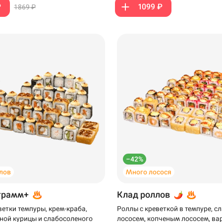
₽
1099 ₽
1869 ₽
199 ₽
299 ₽
–42%
лов
Много лосося
грамм+
Клад роллов
ветки темпуры, крем-краба,
Роллы с креветкой в темпуре, 
ной курицы и слабосоленого
лососем, копченым лососем, ва