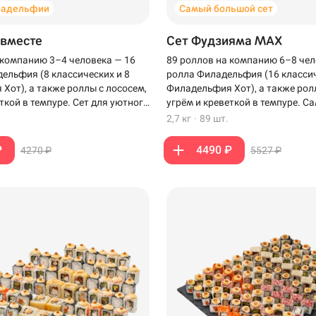
ладельфии
Самый большой сет
 вместе
Сет Фудзияма MAX
 компанию 3–4 человека — 16
89 роллов на компанию 6–8 чел
ельфия (8 классических и 8
ролла Филадельфия (16 классич
Хот), а также роллы с лососем,
Филадельфия Хот), а также рол
ткой в темпуре. Сет для уютного
угрём и креветкой в темпуре. 
зкими.
сет для компании, когда хочет
2,7 кг
·
89 шт.
роллов на столе.
₽
4490 ₽
4270 ₽
5527 ₽