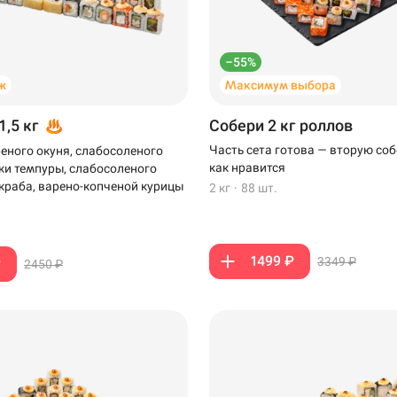
–55%
ж
Максимум выбора
1,5 кг
Собери 2 кг роллов
Часть сета готова — вторую соб
еного окуня, слабосоленого
как нравится
тки темпуры, слабосоленого
-краба, варено-копченой курицы
2 кг
·
88 шт.
1499 ₽
3349 ₽
₽
2450 ₽