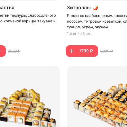
частья
Хитроллы
ветки темпуры, слабосоленого
Роллы со слабосоленым лососе
но-копченой курицы, такуана и
лососем, тигровой креветкой, 
тунцом, угрем, окунем
1,5 кг
·
56 шт.
₽
1799 ₽
2829 ₽
2879 ₽