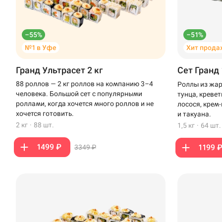
–55%
–51%
№1 в Уфе
Хит прода
Гранд Ультрасет 2 кг
Сет Гранд 
88 роллов — 2 кг роллов на компанию 3–4
Роллы из жар
человека. Большой сет с популярными
тунца, креве
роллами, когда хочется много роллов и не
лосося, крем
хочется готовить.
и такуана.
2 кг
·
88 шт.
1,5 кг
·
64 шт.
1499 ₽
1199 
3349 ₽