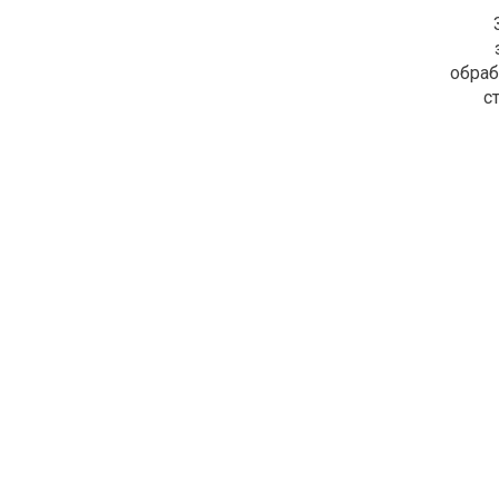
обраб
с