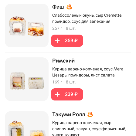
Фиш
Слабосоленый окунь, сыр Cremette,
помидор, соус для запекания
257 г
·
8 шт.
359 ₽
Римский
Курица варено-копченая, соус Мега
Цезарь, помидоры, лист салата
169 г
·
8 шт.
239 ₽
Такуми Ролл
Курица варено-копченая, сыр
сливочный, такуан, соус фирменный,
унаги, кунжут