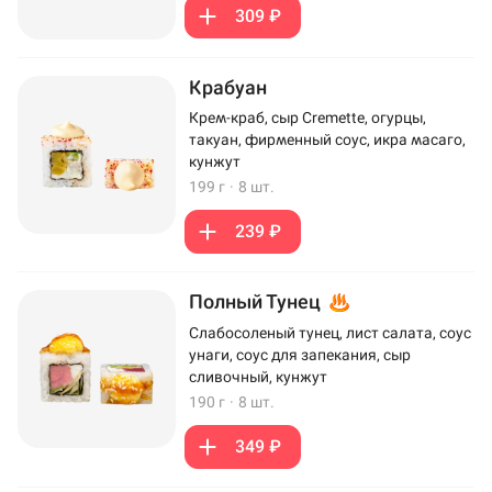
309 ₽
Крабуан
Крем-краб, сыр Cremette, огурцы,
такуан, фирменный соус, икра масаго,
кунжут
199 г
·
8 шт.
239 ₽
Полный Тунец
Слабосоленый тунец, лист салата, соус
унаги, соус для запекания, сыр
сливочный, кунжут
190 г
·
8 шт.
349 ₽