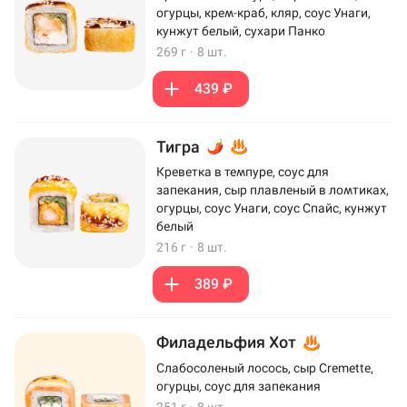
огурцы, крем-краб, кляр, соус Унаги,
кунжут белый, сухари Панко
269 г
·
8 шт.
439 ₽
Тигра
Креветка в темпуре, соус для
запекания, сыр плавленый в ломтиках,
огурцы, соус Унаги, соус Спайс, кунжут
белый
216 г
·
8 шт.
389 ₽
Филадельфия Хот
Слабосоленый лосось, сыр Cremette,
огурцы, соус для запекания