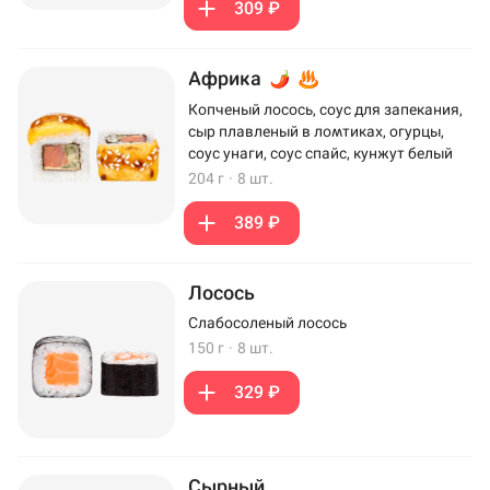
309 ₽
Африка
Копченый лосось, соус для запекания,
сыр плавленый в ломтиках, огурцы,
соус унаги, соус спайс, кунжут белый
204 г
·
8 шт.
389 ₽
Лосось
Слабосоленый лосось
150 г
·
8 шт.
329 ₽
Сырный