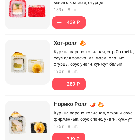
масаго красная, огурцы
189 г
·
8 шт.
439 ₽
Хот-ролл
Курица варено-копченая, сыр Cremette,
соус для запекания, маринованые
огурцы, соус унаги, кунжут белый
190 г
·
8 шт.
289 ₽
Норико Ролл
Курица варено-копченая, огурцы, соус
фирменный, соус спайс, унаги, кунжут
185 г
·
8 шт.
319 ₽