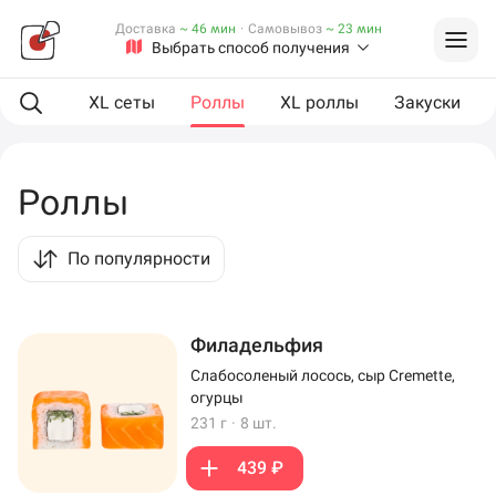
Доставка
~ 46 мин
·
Самовывоз
~ 23 мин
Выбрать способ получения
ая еда
XL сеты
Роллы
XL роллы
Закуски
Роллы
По популярности
Филадельфия
Слабосоленый лосось, сыр Cremette,
огурцы
231 г
·
8 шт.
439 ₽