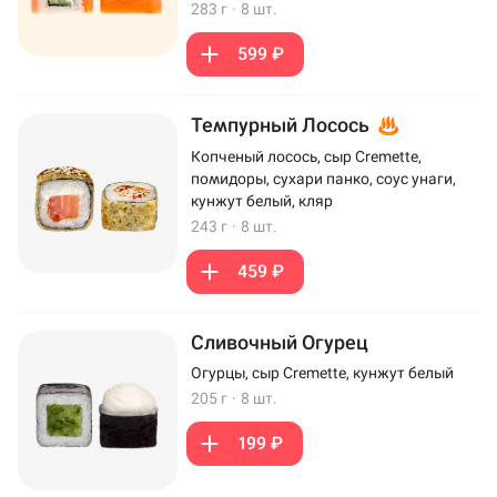
283 г
·
8 шт.
599 ₽
Темпурный Лосось
Копченый лосось, сыр Cremette,
помидоры, сухари панко, соус унаги,
кунжут белый, кляр
243 г
·
8 шт.
459 ₽
Сливочный Огурец
Огурцы, сыр Cremette, кунжут белый
205 г
·
8 шт.
199 ₽