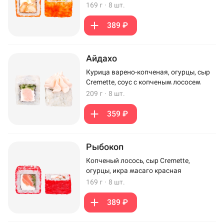
169 г
·
8 шт.
389 ₽
Айдахо
Курица варено-копченая, огурцы, сыр
Cremette, соус с копченым лососем
209 г
·
8 шт.
359 ₽
Рыбокоп
Копченый лосось, сыр Cremette,
огурцы, икра масаго красная
169 г
·
8 шт.
389 ₽