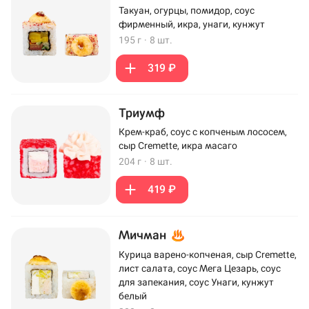
Такуан, огурцы, помидор, соус
фирменный, икра, унаги, кунжут
195 г
·
8 шт.
319 ₽
Триумф
Крем-краб, соус с копченым лососем,
сыр Cremette, икра масаго
204 г
·
8 шт.
419 ₽
Мичман
Курица варено-копченая, сыр Cremette,
лист салата, соус Мега Цезарь, соус
для запекания, соус Унаги, кунжут
белый