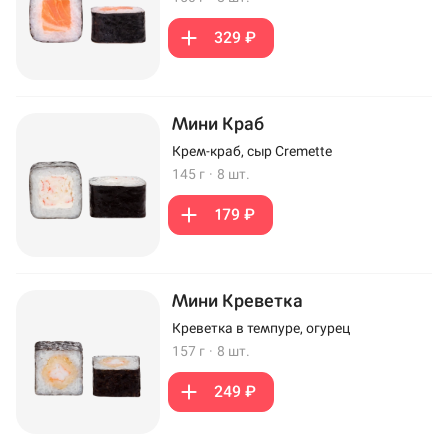
329 ₽
Мини Краб
Крем-краб, сыр Cremette
145 г
·
8 шт.
179 ₽
Мини Креветка
Креветка в темпуре, огурец
157 г
·
8 шт.
249 ₽