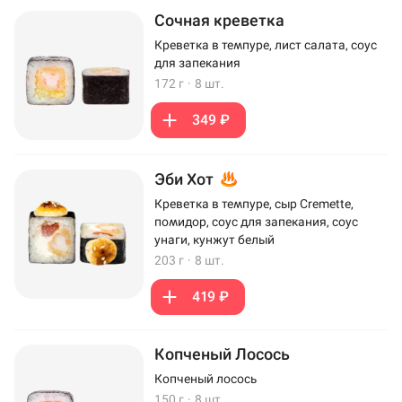
Сочная креветка
Креветка в темпуре, лист салата, соус
для запекания
172 г
·
8 шт.
349 ₽
Эби Хот
Креветка в темпуре, сыр Cremette,
помидор, соус для запекания, соус
унаги, кунжут белый
203 г
·
8 шт.
419 ₽
Копченый Лосось
Копченый лосось
150 г
·
8 шт.