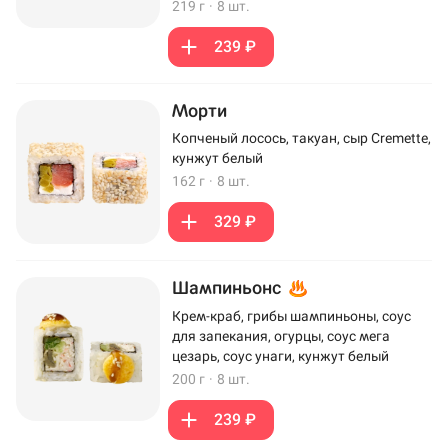
219 г
·
8 шт.
239 ₽
Морти
Копченый лосось, такуан, сыр Cremette,
кунжут белый
162 г
·
8 шт.
329 ₽
Шампиньонс
Крем-краб, грибы шампиньоны, соус
для запекания, огурцы, соус мега
цезарь, соус унаги, кунжут белый
200 г
·
8 шт.
239 ₽