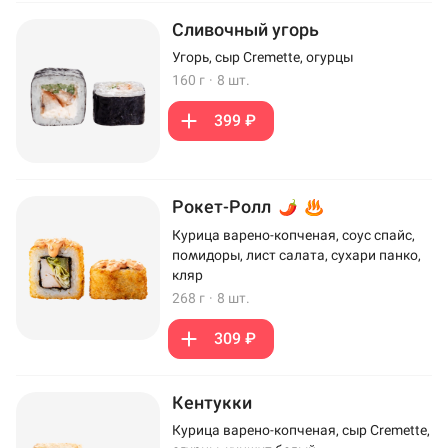
Сливочный угорь
Угорь, сыр Cremette, огурцы
160 г
·
8 шт.
399 ₽
Рокет-Ролл
Курица варено-копченая, соус спайс,
помидоры, лист салата, сухари панко,
кляр
268 г
·
8 шт.
309 ₽
Кентукки
Курица варено-копченая, сыр Cremette,