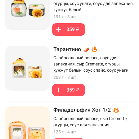
огурцы, соус унаги, соус для запекания,
кунжут белый
191 г
·
8 шт.
359 ₽
Тарантино
Слабосоленый лосось, соус для
запекания, сыр Cremette, огурцы,
кунжут белый, соус спайс, соус унаги
203 г
·
8 шт.
359 ₽
Филадельфия Хот 1/2
Слабосоленый лосось, сыр Cremette,
огурцы, соус для запекания
125 г
·
4 шт.