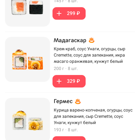
145 г
·
8 шт.
299 ₽
Мадагаскар
Крем-краб, соус Унаги, огурцы, сыр
Cremette, соус для запекания, икра
масаго оранжевая, кунжут белый
200 г
·
8 шт.
329 ₽
Гермес
Курица варено-копченая, огурцы, соус
для запекания, сыр Cremette, соус
Унаги, кунжут белый
193 г
·
8 шт.