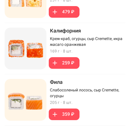
251 г
·
8 шт.
479 ₽
Калифорния
Крем-краб, огурцы, сыр Cremette, икра
масаго оранжевая
169 г
·
8 шт.
259 ₽
Фила
Слабосоленый лосось, сыр Cremette,
огурцы
205 г
·
8 шт.
359 ₽