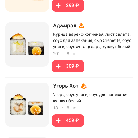
299 ₽
Адмирал
Курица варено-копченая, лист салата,
соус для запекания, сыр Cremette, соус
унаги, соус мега цезарь, кунжут белый
201 г
·
8 шт.
309 ₽
Угорь Хот
Угорь, соус унаги, соус для запекания,
кунжут белый
181 г
·
8 шт.
459 ₽