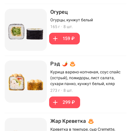
Огурец
Огурцы, кунжут белый
165 г
·
8 шт.
159 ₽
Рэд
Курица варено-копченая, соус спайс
(острый), помидоры, лист салата,
сухари панко, кунжут белый, кляр
273 г
·
8 шт.
299 ₽
Жар Креветка
Креветка в темпуре, сыр Cremette,