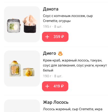
Дакота
Соус с копченым лососем, сыр
Cremette, огурцы
195 г
·
8 шт.
359 ₽
Диего
Крем-краб, жареный лосось, такуан,
соус для запекания, соус унаги, кунжут
белый
190 г
·
8 шт.
419 ₽
Жар Лосось
Лосось жареный, сыр Cremette, икра