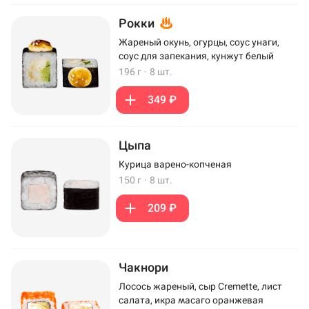
Рокки
Жареный окунь, огурцы, соус унаги,
соус для запекания, кунжут белый
196 г
·
8 шт.
349 ₽
Цыпа
Курица варено-копченая
150 г
·
8 шт.
209 ₽
Чакнори
Лосось жареный, сыр Cremette, лист
салата, икра масаго оранжевая