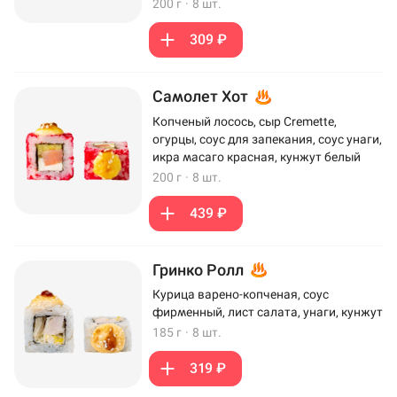
200 г
·
8 шт.
309 ₽
Самолет Хот
Копченый лосось, сыр Cremette,
огурцы, соус для запекания, соус унаги,
икра масаго красная, кунжут белый
200 г
·
8 шт.
439 ₽
Гринко Ролл
Курица варено-копченая, соус
фирменный, лист салата, унаги, кунжут
185 г
·
8 шт.
319 ₽