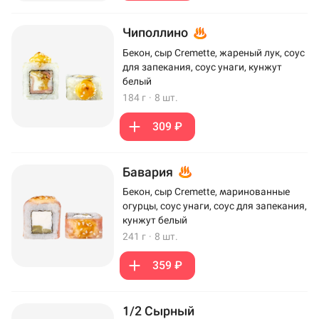
Чиполлино
Бекон, сыр Cremette, жареный лук, соус
для запекания, соус унаги, кунжут
белый
184 г
·
8 шт.
309 ₽
Бавария
Бекон, сыр Cremette, маринованные
огурцы, соус унаги, соус для запекания,
кунжут белый
241 г
·
8 шт.
359 ₽
1/2 Сырный