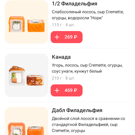
1/2 Филадельфия
Слабосоленый лосось, сыр Cremette,
огурцы, водоросли "Нори"
115 г
·
4 шт.
269 ₽
Канада
Угорь, лосось, сыр Cremette, огурцы,
соус унаги, кунжут белый
210 г
·
8 шт.
469 ₽
Дабл Филадельфия
Двойной слой лосося в сравнении со
стандартной Филадельфией, сыр
Cremette, огурцы