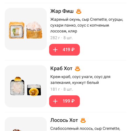
Жар Фиш
Жареный окунь, сыр Cremette, огурцы,
сухари панко, соус с копченым
лососем, кляр
282 г
·
8 шт.
419 ₽
Краб Хот
Крем-краб, соус унаги, соус для
запекания, кунжут белый
181 г
·
8 шт.
199 ₽
Лосось Хот
Слабосоленый лосось, сыр Cremette,