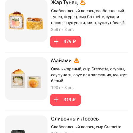
Жар Тунец
Слабосоленый лосось, слабосоленый
тунец, огурец, сыр Cremette, сухари
панко, соус унаги, кляр, кунжут белый
258 г
·
8 шт.
479 ₽
Майами
Окунь жареный, сыр Cremette, огурцы,
соус унаги, соус для запекания, кунжут
белый
190 г
·
8 шт.
319 ₽
Сливочный Лосось
Слабосоленый лосось, сыр Cremette