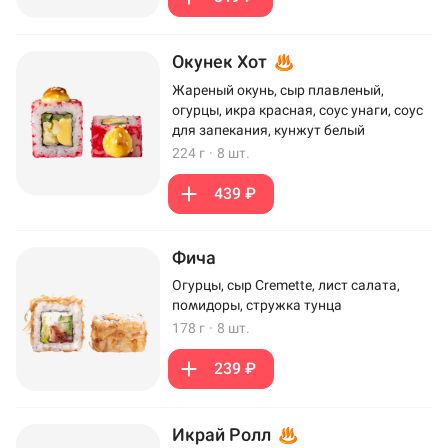
Окунек Хот
Жареный окунь, сыр плавленый,
огурцы, икра красная, соус унаги, соус
для запекания, кунжут белый
224 г
·
8 шт.
439 ₽
Фича
Огурцы, сыр Cremette, лист салата,
помидоры, стружка тунца
178 г
·
8 шт.
239 ₽
Икрай Ролл