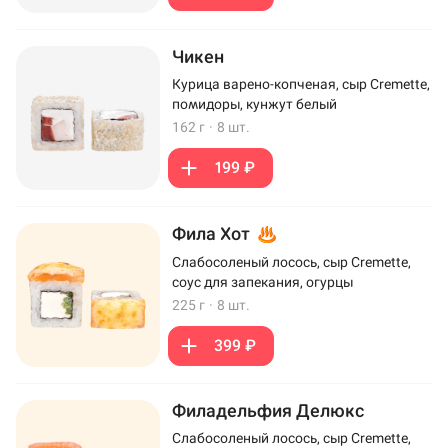
Чикен
Курица варено-копченая, сыр Cremette,
помидоры, кунжут белый
162 г
·
8 шт.
199 ₽
Фила Хот
Слабосоленый лосось, сыр Cremette,
соус для запекания, огурцы
225 г
·
8 шт.
399 ₽
Филадельфия Делюкс
Слабосоленый лосось, сыр Cremette,