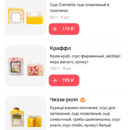
Сыр Cremette, сыр плавленый в
ломтиках
93 г
·
4 шт.
179 ₽
Краффл
Крем-краб, соус фирменный, айсберг,
икра масаго, кунжут
159 г
·
8 шт.
199 ₽
Чиззи-ролл
Курица варено-копченая, соус для
запекания, сыр плавленый, сыр
сливочный, грибы шампиньоны, соус
унаги, соус спайс, кунжут белый