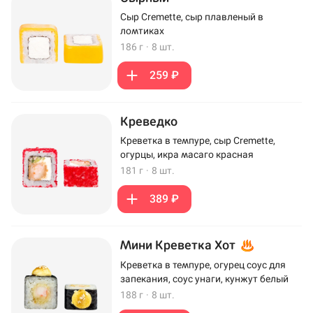
Сыр Cremette, сыр плавленый в
ломтиках
186 г
·
8 шт.
259 ₽
Креведко
Креветка в темпуре, сыр Cremette,
огурцы, икра масаго красная
181 г
·
8 шт.
389 ₽
Мини Креветка Хот
Креветка в темпуре, огурец соус для
запекания, соус унаги, кунжут белый
188 г
·
8 шт.