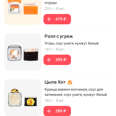
огурцы
210 г
·
8 шт.
479 ₽
Ролл с угрем
Угорь, соус унаги, кунжут белый
161 г
·
8 шт.
399 ₽
Цыпа Хот
Курица варено-копченая, соус для
запекания, соус унаги, кунжут белый
182 г
·
8 шт.
289 ₽