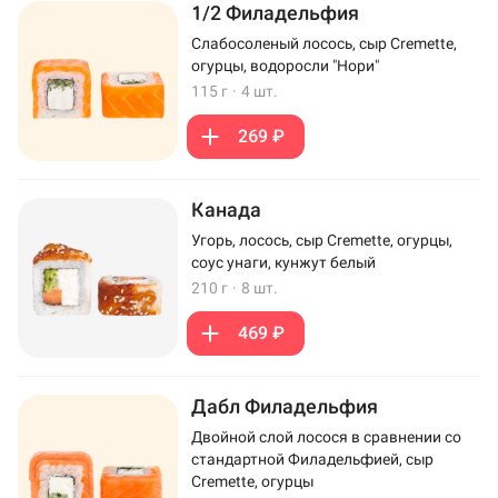
1/2 Филадельфия
Слабосоленый лосось, сыр Cremette,
огурцы, водоросли "Нори"
115 г
·
4 шт.
269 ₽
Канада
Угорь, лосось, сыр Cremette, огурцы,
соус унаги, кунжут белый
210 г
·
8 шт.
469 ₽
Дабл Филадельфия
Двойной слой лосося в сравнении со
стандартной Филадельфией, сыр
Cremette, огурцы