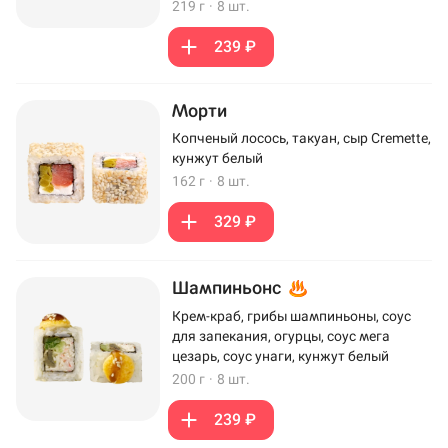
219 г
·
8 шт.
239 ₽
Морти
Копченый лосось, такуан, сыр Cremette,
кунжут белый
162 г
·
8 шт.
329 ₽
Шампиньонс
Крем-краб, грибы шампиньоны, соус
для запекания, огурцы, соус мега
цезарь, соус унаги, кунжут белый
200 г
·
8 шт.
239 ₽