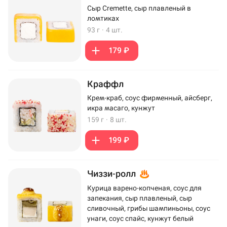
Сыр Cremette, сыр плавленый в
ломтиках
93 г
·
4 шт.
179 ₽
Краффл
Крем-краб, соус фирменный, айсберг,
икра масаго, кунжут
159 г
·
8 шт.
199 ₽
Чиззи-ролл
Курица варено-копченая, соус для
запекания, сыр плавленый, сыр
сливочный, грибы шампиньоны, соус
унаги, соус спайс, кунжут белый