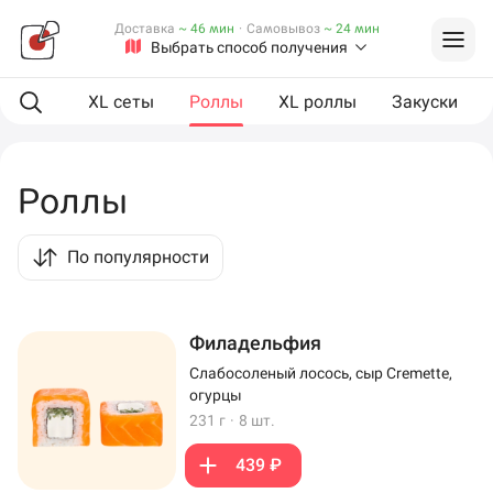
Доставка
~ 46 мин
·
Самовывоз
~ 24 мин
Выбрать способ получения
ая еда
XL сеты
Роллы
XL роллы
Закуски
Роллы
По популярности
Филадельфия
Слабосоленый лосось, сыр Cremette,
огурцы
231 г
·
8 шт.
439 ₽