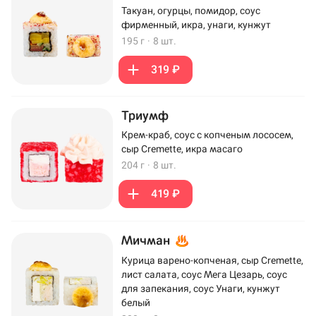
Такуан, огурцы, помидор, соус
фирменный, икра, унаги, кунжут
195 г
·
8 шт.
319 ₽
Триумф
Крем-краб, соус с копченым лососем,
сыр Cremette, икра масаго
204 г
·
8 шт.
419 ₽
Мичман
Курица варено-копченая, сыр Cremette,
лист салата, соус Мега Цезарь, соус
для запекания, соус Унаги, кунжут
белый