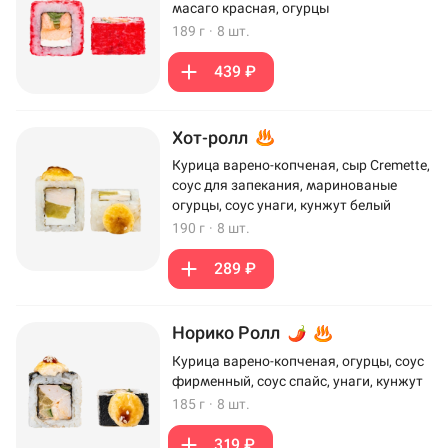
масаго красная, огурцы
189 г
·
8 шт.
439 ₽
Хот-ролл
Курица варено-копченая, сыр Cremette,
соус для запекания, маринованые
огурцы, соус унаги, кунжут белый
190 г
·
8 шт.
289 ₽
Норико Ролл
Курица варено-копченая, огурцы, соус
фирменный, соус спайс, унаги, кунжут
185 г
·
8 шт.
319 ₽