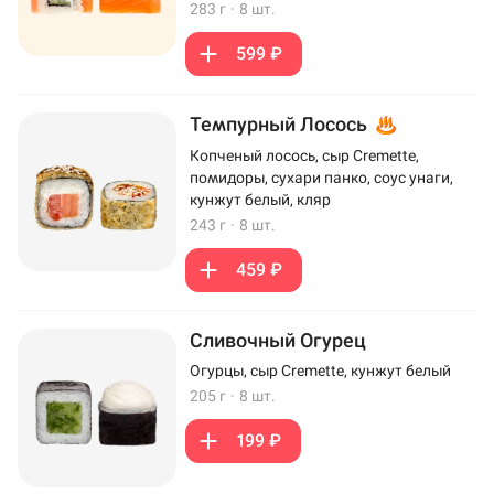
283 г
·
8 шт.
599 ₽
Темпурный Лосось
Копченый лосось, сыр Cremette,
помидоры, сухари панко, соус унаги,
кунжут белый, кляр
243 г
·
8 шт.
459 ₽
Сливочный Огурец
Огурцы, сыр Cremette, кунжут белый
205 г
·
8 шт.
199 ₽