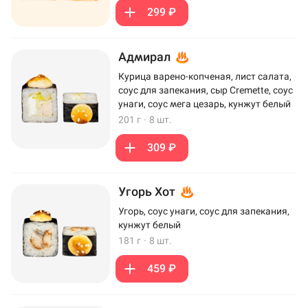
299 ₽
Адмирал
Курица варено-копченая, лист салата,
соус для запекания, сыр Cremette, соус
унаги, соус мега цезарь, кунжут белый
201 г
·
8 шт.
309 ₽
Угорь Хот
Угорь, соус унаги, соус для запекания,
кунжут белый
181 г
·
8 шт.
459 ₽