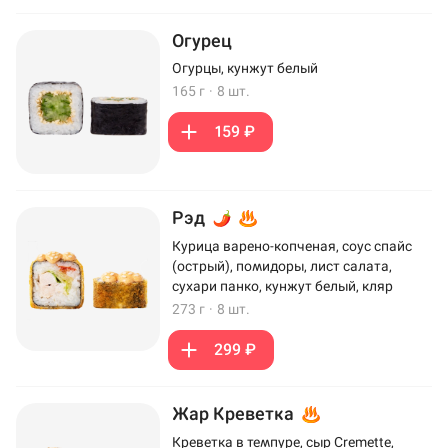
Огурец
Огурцы, кунжут белый
165 г
·
8 шт.
159 ₽
Рэд
Курица варено-копченая, соус спайс
(острый), помидоры, лист салата,
сухари панко, кунжут белый, кляр
273 г
·
8 шт.
299 ₽
Жар Креветка
Креветка в темпуре, сыр Cremette,