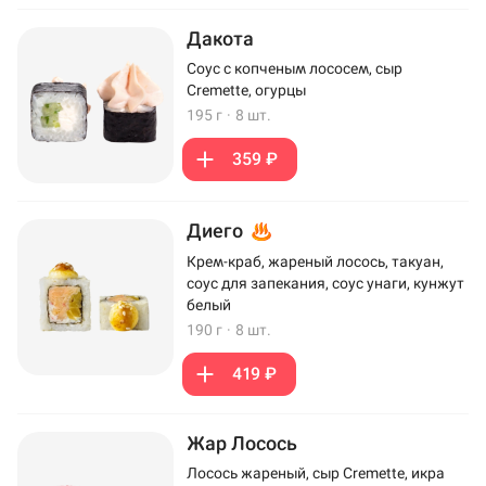
Дакота
Соус с копченым лососем, сыр
Cremette, огурцы
195 г
·
8 шт.
359 ₽
Диего
Крем-краб, жареный лосось, такуан,
соус для запекания, соус унаги, кунжут
белый
190 г
·
8 шт.
419 ₽
Жар Лосось
Лосось жареный, сыр Cremette, икра