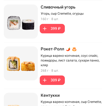
Сливочный угорь
Угорь, сыр Cremette, огурцы
160 г
·
8 шт.
399 ₽
Рокет-Ролл
Курица варено-копченая, соус спайс,
помидоры, лист салата, сухари панко,
кляр
268 г
·
8 шт.
309 ₽
Кентукки
Курица варено-копченая, сыр Cremette,