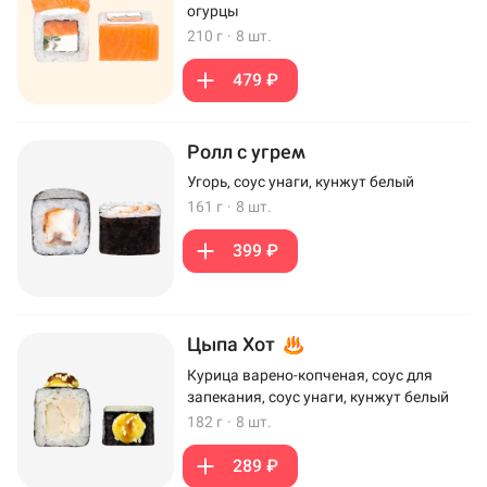
огурцы
210 г
·
8 шт.
479 ₽
Ролл с угрем
Угорь, соус унаги, кунжут белый
161 г
·
8 шт.
399 ₽
Цыпа Хот
Курица варено-копченая, соус для
запекания, соус унаги, кунжут белый
182 г
·
8 шт.
289 ₽