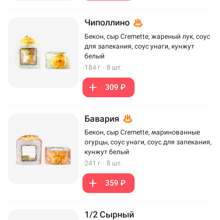
Чиполлино
Бекон, сыр Cremette, жареный лук, соус
для запекания, соус унаги, кунжут
белый
184 г
·
8 шт.
309 ₽
Бавария
Бекон, сыр Cremette, маринованные
огурцы, соус унаги, соус для запекания,
кунжут белый
241 г
·
8 шт.
359 ₽
1/2 Сырный