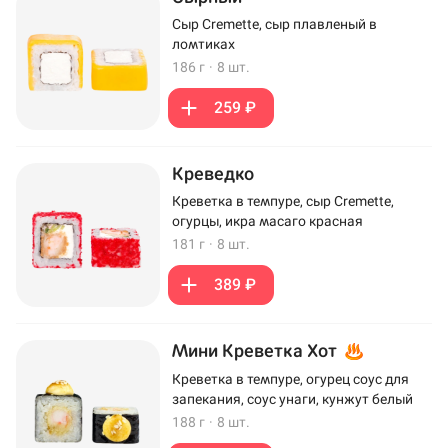
Сыр Cremette, сыр плавленый в
ломтиках
186 г
·
8 шт.
259 ₽
Креведко
Креветка в темпуре, сыр Cremette,
огурцы, икра масаго красная
181 г
·
8 шт.
389 ₽
Мини Креветка Хот
Креветка в темпуре, огурец соус для
запекания, соус унаги, кунжут белый
188 г
·
8 шт.