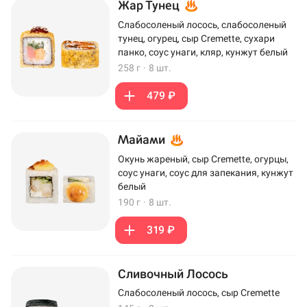
Жар Тунец
Слабосоленый лосось, слабосоленый
тунец, огурец, сыр Cremette, сухари
панко, соус унаги, кляр, кунжут белый
258 г
·
8 шт.
479 ₽
Майами
Окунь жареный, сыр Cremette, огурцы,
соус унаги, соус для запекания, кунжут
белый
190 г
·
8 шт.
319 ₽
Сливочный Лосось
Слабосоленый лосось, сыр Cremette