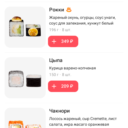
Рокки
Жареный окунь, огурцы, соус унаги,
соус для запекания, кунжут белый
196 г
·
8 шт.
349 ₽
Цыпа
Курица варено-копченая
150 г
·
8 шт.
209 ₽
Чакнори
Лосось жареный, сыр Cremette, лист
салата, икра масаго оранжевая