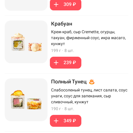
309 ₽
Крабуан
Крем-краб, сыр Cremette, огурцы,
такуан, фирменный соус, икра масаго,
кунжут
199 г
·
8 шт.
239 ₽
Полный Тунец
Слабосоленый тунец, лист салата, соус
унаги, соус для запекания, сыр
сливочный, кунжут
190 г
·
8 шт.
349 ₽