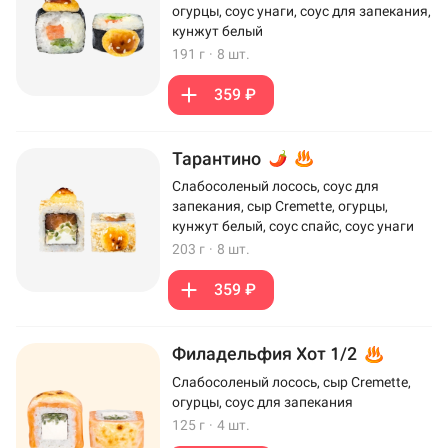
огурцы, соус унаги, соус для запекания,
кунжут белый
191 г
·
8 шт.
359 ₽
Тарантино
Слабосоленый лосось, соус для
запекания, сыр Cremette, огурцы,
кунжут белый, соус спайс, соус унаги
203 г
·
8 шт.
359 ₽
Филадельфия Хот 1/2
Слабосоленый лосось, сыр Cremette,
огурцы, соус для запекания
125 г
·
4 шт.