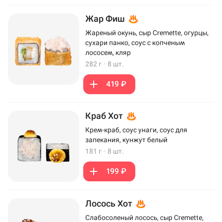
Жар Фиш
Жареный окунь, сыр Cremette, огурцы,
сухари панко, соус с копченым
лососем, кляр
282 г
·
8 шт.
419 ₽
Краб Хот
Крем-краб, соус унаги, соус для
запекания, кунжут белый
181 г
·
8 шт.
199 ₽
Лосось Хот
Слабосоленый лосось, сыр Cremette,