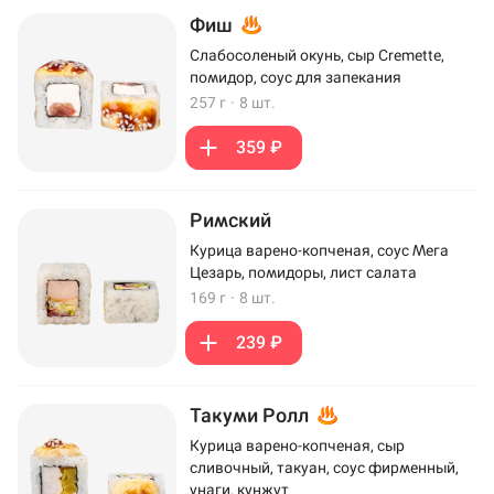
Фиш
Слабосоленый окунь, сыр Cremette,
помидор, соус для запекания
257 г
·
8 шт.
359 ₽
Римский
Курица варено-копченая, соус Мега
Цезарь, помидоры, лист салата
169 г
·
8 шт.
239 ₽
Такуми Ролл
Курица варено-копченая, сыр
сливочный, такуан, соус фирменный,
унаги, кунжут