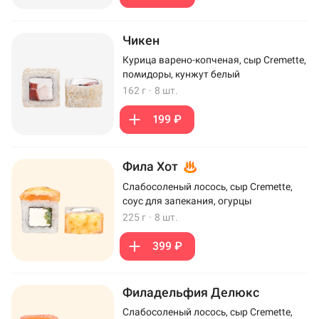
Чикен
Курица варено-копченая, сыр Cremette,
помидоры, кунжут белый
162 г
·
8 шт.
199 ₽
Фила Хот
Слабосоленый лосось, сыр Cremette,
соус для запекания, огурцы
225 г
·
8 шт.
399 ₽
Филадельфия Делюкс
Слабосоленый лосось, сыр Cremette,