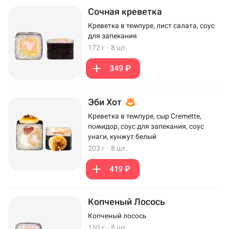
Сочная креветка
Креветка в темпуре, лист салата, соус
для запекания
172 г
·
8 шт.
349 ₽
Эби Хот
Креветка в темпуре, сыр Cremette,
помидор, соус для запекания, соус
унаги, кунжут белый
203 г
·
8 шт.
419 ₽
Копченый Лосось
Копченый лосось
150 г
·
8 шт.