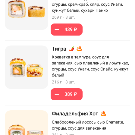
огурцы, крем-краб, кляр, соус Унаги,
кунжут белый, сухари Панко
269 г
·
8 шт.
439 ₽
Тигра
Креветка в темпуре, соус для
запекания, сыр плавленый в ломтиках,
огурцы, соус Унаги, соус Спайс, кунжут
белый
216 г
·
8 шт.
389 ₽
Филадельфия Хот
Слабосоленый лосось, сыр Cremette,
огурцы, соус для запекания