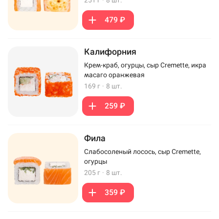
251 г
·
8 шт.
479 ₽
Калифорния
Крем-краб, огурцы, сыр Cremette, икра
масаго оранжевая
169 г
·
8 шт.
259 ₽
Фила
Слабосоленый лосось, сыр Cremette,
огурцы
205 г
·
8 шт.
359 ₽