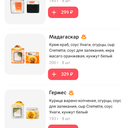
145 г
·
8 шт.
299 ₽
Мадагаскар
Крем-краб, соус Унаги, огурцы, сыр
Cremette, соус для запекания, икра
масаго оранжевая, кунжут белый
200 г
·
8 шт.
329 ₽
Гермес
Курица варено-копченая, огурцы, соус
для запекания, сыр Cremette, соус
Унаги, кунжут белый
193 г
·
8 шт.