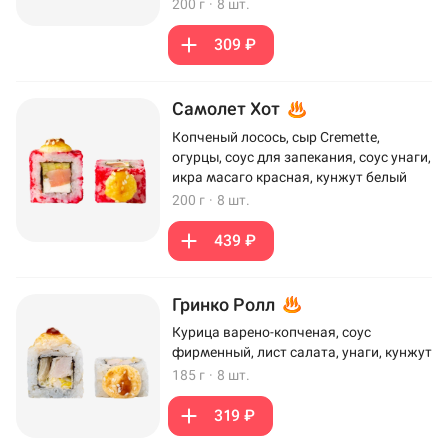
200 г
·
8 шт.
309 ₽
Самолет Хот
Копченый лосось, сыр Cremette,
огурцы, соус для запекания, соус унаги,
икра масаго красная, кунжут белый
200 г
·
8 шт.
439 ₽
Гринко Ролл
Курица варено-копченая, соус
фирменный, лист салата, унаги, кунжут
185 г
·
8 шт.
319 ₽