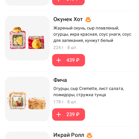
Окунек Хот
Жареный окунь, сыр плавленый,
огурцы, икра красная, соус унаги, соус
для запекания, кунжут белый
224 г
·
8 шт.
439 ₽
Фича
Огурцы, сыр Cremette, лист салата,
помидоры, стружка тунца
178 г
·
8 шт.
239 ₽
Икрай Ролл