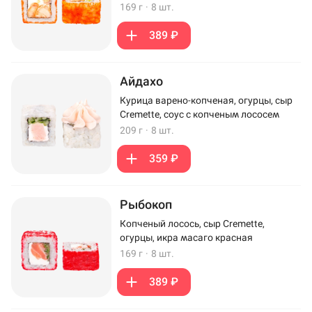
169 г
·
8 шт.
389 ₽
Айдахо
Курица варено-копченая, огурцы, сыр
Cremette, соус с копченым лососем
209 г
·
8 шт.
359 ₽
Рыбокоп
Копченый лосось, сыр Cremette,
огурцы, икра масаго красная
169 г
·
8 шт.
389 ₽