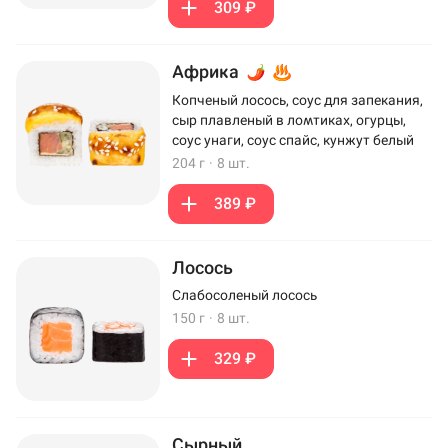
309 ₽
Африка
Копченый лосось, соус для запекания,
сыр плавленый в ломтиках, огурцы,
соус унаги, соус спайс, кунжут белый
204 г
·
8 шт.
389 ₽
Лосось
Слабосоленый лосось
150 г
·
8 шт.
329 ₽
Сырный