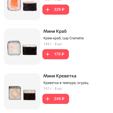
329 ₽
Мини Краб
Крем-краб, сыр Cremette
145 г
·
8 шт.
179 ₽
Мини Креветка
Креветка в темпуре, огурец
157 г
·
8 шт.
249 ₽