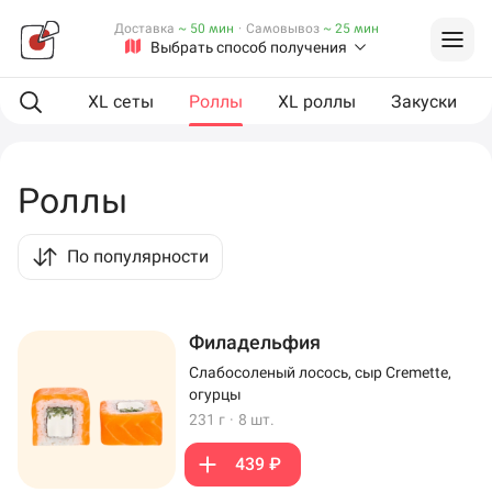
Доставка
~ 50 мин
·
Самовывоз
~ 25 мин
Выбрать способ получения
ая еда
XL сеты
Роллы
XL роллы
Закуски
Роллы
По популярности
Филадельфия
Слабосоленый лосось, сыр Cremette,
огурцы
231 г
·
8 шт.
439 ₽