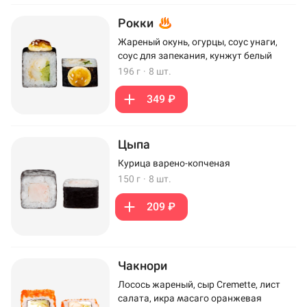
Рокки
Жареный окунь, огурцы, соус унаги,
соус для запекания, кунжут белый
196 г
·
8 шт.
349 ₽
Цыпа
Курица варено-копченая
150 г
·
8 шт.
209 ₽
Чакнори
Лосось жареный, сыр Cremette, лист
салата, икра масаго оранжевая