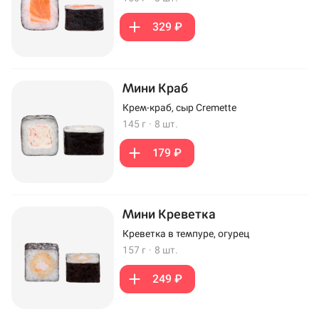
329 ₽
Мини Краб
Крем-краб, сыр Cremette
145 г
·
8 шт.
179 ₽
Мини Креветка
Креветка в темпуре, огурец
157 г
·
8 шт.
249 ₽