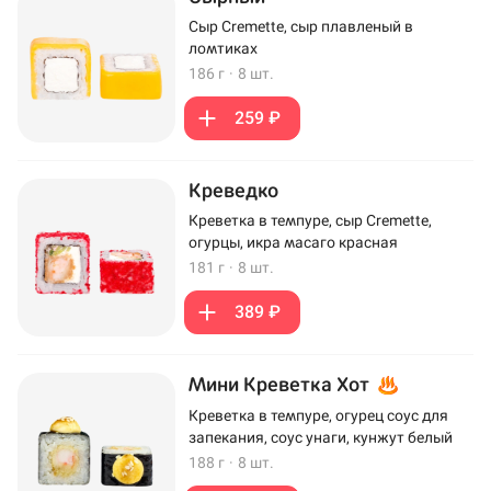
Сыр Cremette, сыр плавленый в
ломтиках
186 г
·
8 шт.
259 ₽
Креведко
Креветка в темпуре, сыр Cremette,
огурцы, икра масаго красная
181 г
·
8 шт.
389 ₽
Мини Креветка Хот
Креветка в темпуре, огурец соус для
запекания, соус унаги, кунжут белый
188 г
·
8 шт.