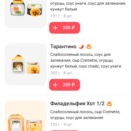
огурцы, соус унаги, соус для запекания,
кунжут белый
191 г
·
8 шт.
359 ₽
Тарантино
Слабосоленый лосось, соус для
запекания, сыр Cremette, огурцы,
кунжут белый, соус спайс, соус унаги
203 г
·
8 шт.
359 ₽
Филадельфия Хот 1/2
Слабосоленый лосось, сыр Cremette,
огурцы, соус для запекания
125 г
·
4 шт.