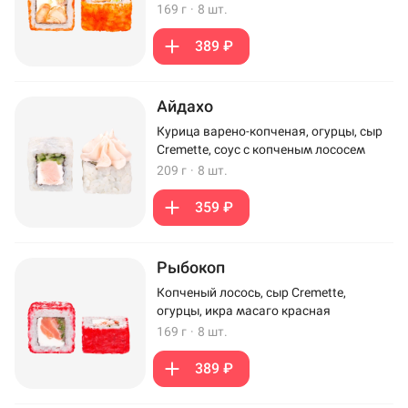
169 г
·
8 шт.
389 ₽
Айдахо
Курица варено-копченая, огурцы, сыр
Cremette, соус с копченым лососем
209 г
·
8 шт.
359 ₽
Рыбокоп
Копченый лосось, сыр Cremette,
огурцы, икра масаго красная
169 г
·
8 шт.
389 ₽