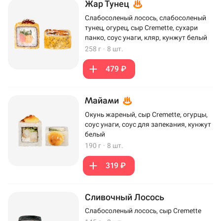
Жар Тунец
Слабосоленый лосось, слабосоленый
тунец, огурец, сыр Cremette, сухари
панко, соус унаги, кляр, кунжут белый
258 г
·
8 шт.
479 ₽
Майами
Окунь жареный, сыр Cremette, огурцы,
соус унаги, соус для запекания, кунжут
белый
190 г
·
8 шт.
319 ₽
Сливочный Лосось
Слабосоленый лосось, сыр Cremette