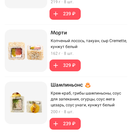
219 г
·
8 шт.
239 ₽
Морти
Копченый лосось, такуан, сыр Cremette,
кунжут белый
162 г
·
8 шт.
329 ₽
Шампиньонс
Крем-краб, грибы шампиньоны, соус
для запекания, огурцы, соус мега
цезарь, соус унаги, кунжут белый
200 г
·
8 шт.
239 ₽