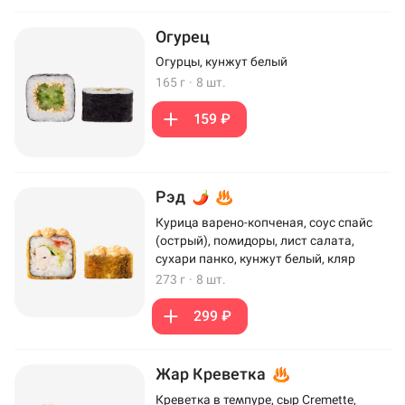
Огурец
Огурцы, кунжут белый
165 г
·
8 шт.
159 ₽
Рэд
Курица варено-копченая, соус спайс
(острый), помидоры, лист салата,
сухари панко, кунжут белый, кляр
273 г
·
8 шт.
299 ₽
Жар Креветка
Креветка в темпуре, сыр Cremette,