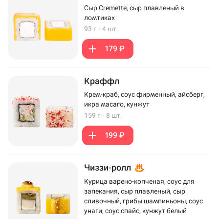
Сыр Cremette, сыр плавленый в
ломтиках
93 г
·
4 шт.
179 ₽
Краффл
Крем-краб, соус фирменный, айсберг,
икра масаго, кунжут
159 г
·
8 шт.
199 ₽
Чиззи-ролл
Курица варено-копченая, соус для
запекания, сыр плавленый, сыр
сливочный, грибы шампиньоны, соус
унаги, соус спайс, кунжут белый