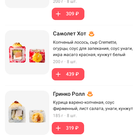
200 г
·
8 шт.
309 ₽
Самолет Хот
Копченый лосось, сыр Cremette,
огурцы, соус для запекания, соус унаги,
икра масаго красная, кунжут белый
200 г
·
8 шт.
439 ₽
Гринко Ролл
Курица варено-копченая, соус
фирменный, лист салата, унаги, кунжут
185 г
·
8 шт.
319 ₽