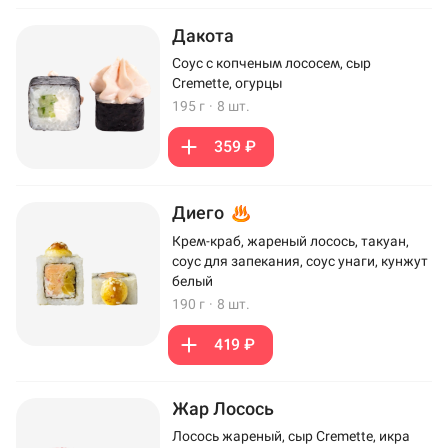
Дакота
Соус с копченым лососем, сыр
Cremette, огурцы
195 г
·
8 шт.
359 ₽
Диего
Крем-краб, жареный лосось, такуан,
соус для запекания, соус унаги, кунжут
белый
190 г
·
8 шт.
419 ₽
Жар Лосось
Лосось жареный, сыр Cremette, икра