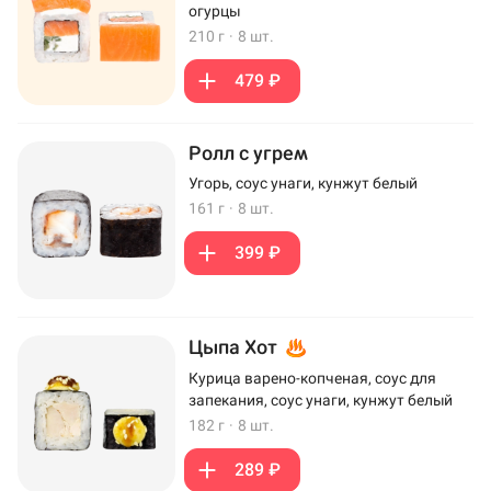
огурцы
210 г
·
8 шт.
479 ₽
Ролл с угрем
Угорь, соус унаги, кунжут белый
161 г
·
8 шт.
399 ₽
Цыпа Хот
Курица варено-копченая, соус для
запекания, соус унаги, кунжут белый
182 г
·
8 шт.
289 ₽