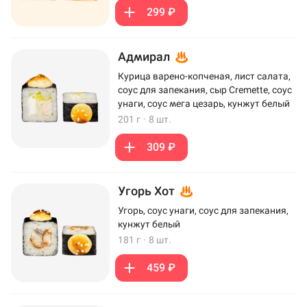
299 ₽
Адмирал
Курица варено-копченая, лист салата,
соус для запекания, сыр Cremette, соус
унаги, соус мега цезарь, кунжут белый
201 г
·
8 шт.
309 ₽
Угорь Хот
Угорь, соус унаги, соус для запекания,
кунжут белый
181 г
·
8 шт.
459 ₽