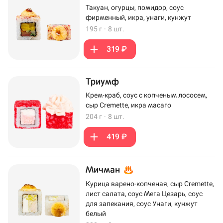
Такуан, огурцы, помидор, соус
фирменный, икра, унаги, кунжут
195 г
·
8 шт.
319 ₽
Триумф
Крем-краб, соус с копченым лососем,
сыр Cremette, икра масаго
204 г
·
8 шт.
419 ₽
Мичман
Курица варено-копченая, сыр Cremette,
лист салата, соус Мега Цезарь, соус
для запекания, соус Унаги, кунжут
белый