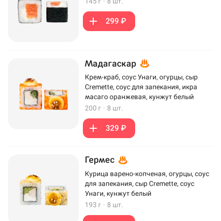
145 г
·
8 шт.
299 ₽
Мадагаскар
Крем-краб, соус Унаги, огурцы, сыр
Cremette, соус для запекания, икра
масаго оранжевая, кунжут белый
200 г
·
8 шт.
329 ₽
Гермес
Курица варено-копченая, огурцы, соус
для запекания, сыр Cremette, соус
Унаги, кунжут белый
193 г
·
8 шт.