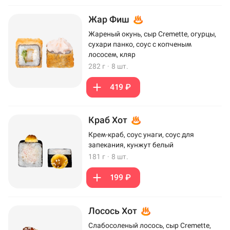
Жар Фиш
Жареный окунь, сыр Cremette, огурцы,
сухари панко, соус с копченым
лососем, кляр
282 г
·
8 шт.
419 ₽
Краб Хот
Крем-краб, соус унаги, соус для
запекания, кунжут белый
181 г
·
8 шт.
199 ₽
Лосось Хот
Слабосоленый лосось, сыр Cremette,