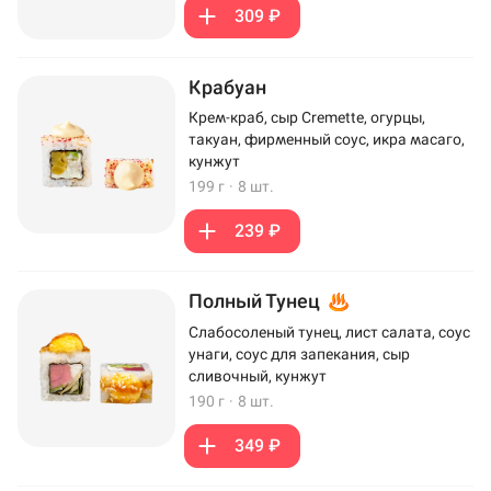
309 ₽
Крабуан
Крем-краб, сыр Cremette, огурцы,
такуан, фирменный соус, икра масаго,
кунжут
199 г
·
8 шт.
239 ₽
Полный Тунец
Слабосоленый тунец, лист салата, соус
унаги, соус для запекания, сыр
сливочный, кунжут
190 г
·
8 шт.
349 ₽