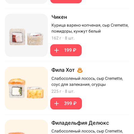
Чикен
Курица варено-копченая, сыр Cremette,
помидоры, кунжут белый
162 г
·
8 шт.
199 ₽
Фила Хот
Слабосоленый лосось, сыр Cremette,
соус для запекания, огурцы
225 г
·
8 шт.
399 ₽
Филадельфия Делюкс
Слабосоленый лосось, сыр Cremette,