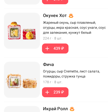
Окунек Хот
Жареный окунь, сыр плавленый,
огурцы, икра красная, соус унаги, соус
для запекания, кунжут белый
224 г
·
8 шт.
439 ₽
Фича
Огурцы, сыр Cremette, лист салата,
помидоры, стружка тунца
178 г
·
8 шт.
239 ₽
Икрай Ролл