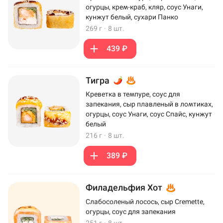
огурцы, крем-краб, кляр, соус Унаги,
кунжут белый, сухари Панко
269 г
·
8 шт.
439 ₽
Тигра
Креветка в темпуре, соус для
запекания, сыр плавленый в ломтиках,
огурцы, соус Унаги, соус Спайс, кунжут
белый
216 г
·
8 шт.
389 ₽
Филадельфия Хот
Слабосоленый лосось, сыр Cremette,
огурцы, соус для запекания