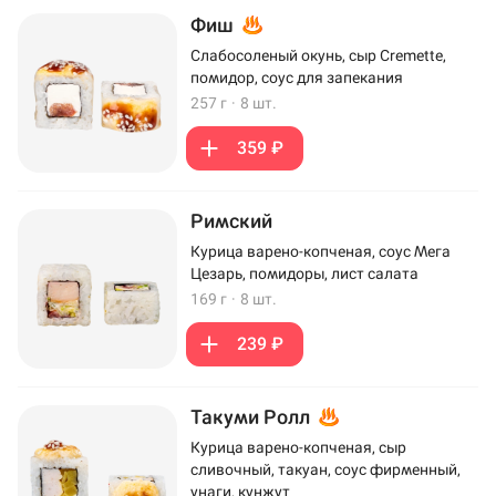
Фиш
Слабосоленый окунь, сыр Cremette,
помидор, соус для запекания
257 г
·
8 шт.
359 ₽
Римский
Курица варено-копченая, соус Мега
Цезарь, помидоры, лист салата
169 г
·
8 шт.
239 ₽
Такуми Ролл
Курица варено-копченая, сыр
сливочный, такуан, соус фирменный,
унаги, кунжут