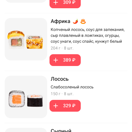
309 ₽
Африка
Копченый лосось, соус для запекания,
сыр плавленый в ломтиках, огурцы,
соус унаги, соус спайс, кунжут белый
204 г
·
8 шт.
389 ₽
Лосось
Слабосоленый лосось
150 г
·
8 шт.
329 ₽
Сырный