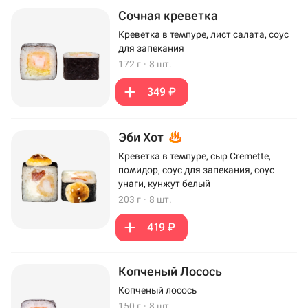
Сочная креветка
Креветка в темпуре, лист салата, соус
для запекания
172 г
·
8 шт.
349 ₽
Эби Хот
Креветка в темпуре, сыр Cremette,
помидор, соус для запекания, соус
унаги, кунжут белый
203 г
·
8 шт.
419 ₽
Копченый Лосось
Копченый лосось
150 г
·
8 шт.