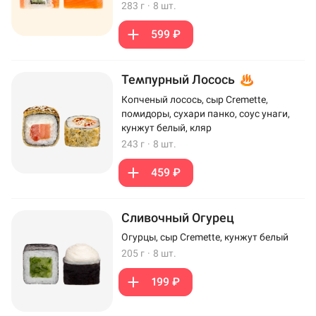
283 г
·
8 шт.
599 ₽
Темпурный Лосось
Копченый лосось, сыр Cremette,
помидоры, сухари панко, соус унаги,
кунжут белый, кляр
243 г
·
8 шт.
459 ₽
Сливочный Огурец
Огурцы, сыр Cremette, кунжут белый
205 г
·
8 шт.
199 ₽