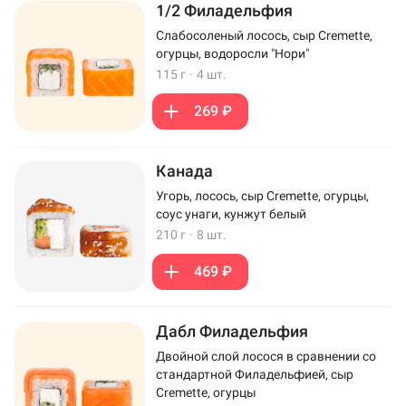
1/2 Филадельфия
Слабосоленый лосось, сыр Cremette,
огурцы, водоросли "Нори"
115 г
·
4 шт.
269 ₽
Канада
Угорь, лосось, сыр Cremette, огурцы,
соус унаги, кунжут белый
210 г
·
8 шт.
469 ₽
Дабл Филадельфия
Двойной слой лосося в сравнении со
стандартной Филадельфией, сыр
Cremette, огурцы