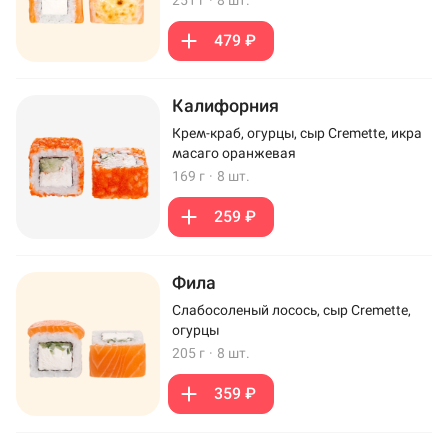
251 г
·
8 шт.
479 ₽
Калифорния
Крем-краб, огурцы, сыр Cremette, икра
масаго оранжевая
169 г
·
8 шт.
259 ₽
Фила
Слабосоленый лосось, сыр Cremette,
огурцы
205 г
·
8 шт.
359 ₽