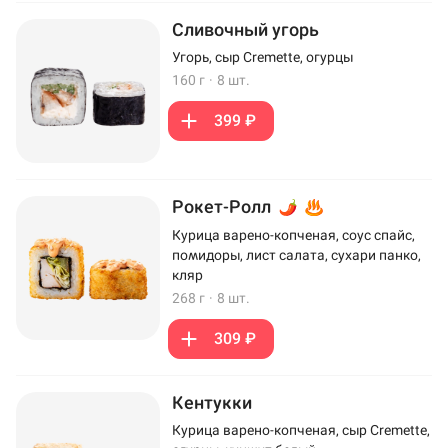
Сливочный угорь
Угорь, сыр Cremette, огурцы
160 г
·
8 шт.
399 ₽
Рокет-Ролл
Курица варено-копченая, соус спайс,
помидоры, лист салата, сухари панко,
кляр
268 г
·
8 шт.
309 ₽
Кентукки
Курица варено-копченая, сыр Cremette,