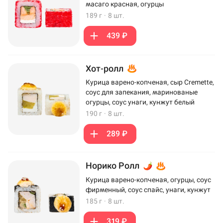
масаго красная, огурцы
189 г
·
8 шт.
439 ₽
Хот-ролл
Курица варено-копченая, сыр Cremette,
соус для запекания, маринованые
огурцы, соус унаги, кунжут белый
190 г
·
8 шт.
289 ₽
Норико Ролл
Курица варено-копченая, огурцы, соус
фирменный, соус спайс, унаги, кунжут
185 г
·
8 шт.
319 ₽