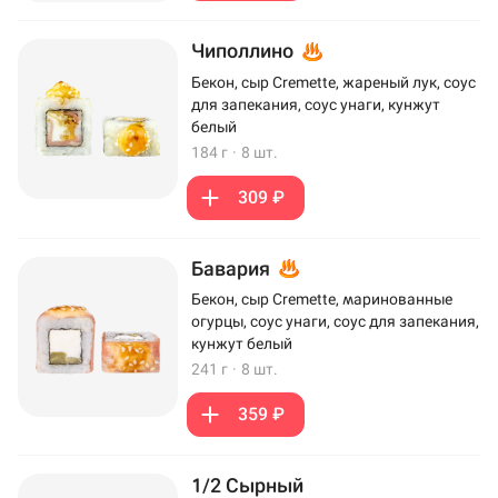
Чиполлино
Бекон, сыр Cremette, жареный лук, соус
для запекания, соус унаги, кунжут
белый
184 г
·
8 шт.
309 ₽
Бавария
Бекон, сыр Cremette, маринованные
огурцы, соус унаги, соус для запекания,
кунжут белый
241 г
·
8 шт.
359 ₽
1/2 Сырный