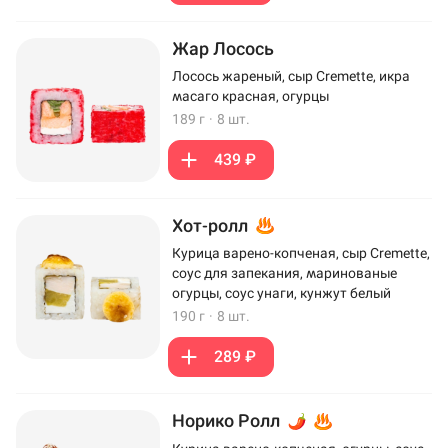
Жар Лосось
Лосось жареный, сыр Cremette, икра
масаго красная, огурцы
189 г
·
8 шт.
439 ₽
Хот-ролл
Курица варено-копченая, сыр Cremette,
соус для запекания, маринованые
огурцы, соус унаги, кунжут белый
190 г
·
8 шт.
289 ₽
Норико Ролл