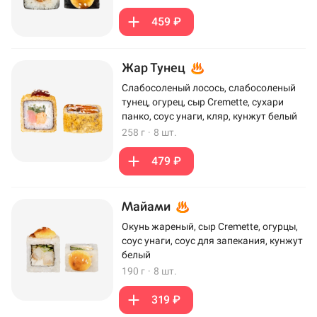
459 ₽
Жар Тунец
Слабосоленый лосось, слабосоленый
тунец, огурец, сыр Cremette, сухари
панко, соус унаги, кляр, кунжут белый
258 г
·
8 шт.
479 ₽
Майами
Окунь жареный, сыр Cremette, огурцы,
соус унаги, соус для запекания, кунжут
белый
190 г
·
8 шт.
319 ₽