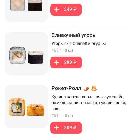
249 ₽
Сливочный угорь
Угорь, сыр Cremette, огурцы
160 г
·
8 шт.
399 ₽
Рокет-Ролл
Курица варено-копченая, соус спайс,
помидоры, лист салата, сухари панко,
кляр
268 г
·
8 шт.
309 ₽