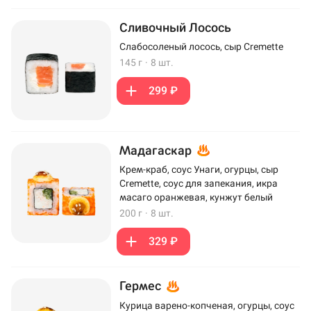
Сливочный Лосось
Слабосоленый лосось, сыр Cremette
145 г
·
8 шт.
299 ₽
Мадагаскар
Крем-краб, соус Унаги, огурцы, сыр
Cremette, соус для запекания, икра
масаго оранжевая, кунжут белый
200 г
·
8 шт.
329 ₽
Гермес
Курица варено-копченая, огурцы, соус