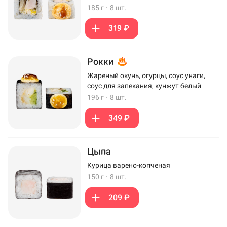
185 г
·
8 шт.
319 ₽
Рокки
Жареный окунь, огурцы, соус унаги,
соус для запекания, кунжут белый
196 г
·
8 шт.
349 ₽
Цыпа
Курица варено-копченая
150 г
·
8 шт.
209 ₽