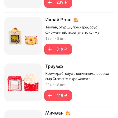
239 ₽
Икрай Ролл
Такуан, огурцы, помидор, соус
фирменный, икра, унаги, кунжут
195 г
·
8 шт.
319 ₽
Триумф
Крем-краб, соус с копченым лососем,
сыр Cremette, икра масаго
204 г
·
8 шт.
419 ₽
Мичман