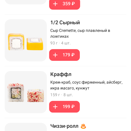
359 ₽
1/2 Сырный
Сыр Cremette, сыр плавленый в
ломтиках
93 г
·
4 шт.
179 ₽
Краффл
Крем-краб, соус фирменный, айсберг,
икра масаго, кунжут
159 г
·
8 шт.
199 ₽
Чиззи-ролл