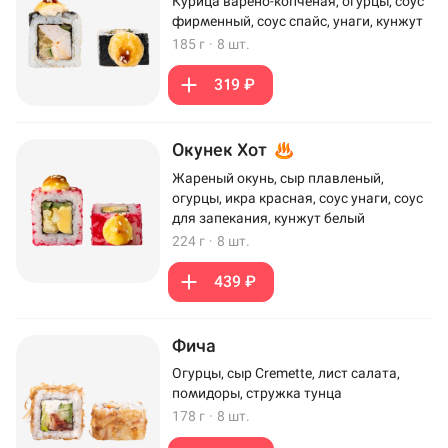
Курица варено-копченая, огурцы, соус
фирменный, соус спайс, унаги, кунжут
185 г
·
8 шт.
319 ₽
Окунек Хот
Жареный окунь, сыр плавленый,
огурцы, икра красная, соус унаги, соус
для запекания, кунжут белый
224 г
·
8 шт.
439 ₽
Фича
Огурцы, сыр Cremette, лист салата,
помидоры, стружка тунца
178 г
·
8 шт.