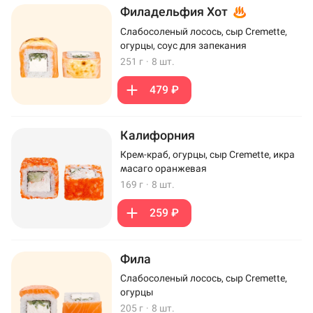
Филадельфия Хот
Слабосоленый лосось, сыр Cremette,
огурцы, соус для запекания
251 г
·
8 шт.
479 ₽
Калифорния
Крем-краб, огурцы, сыр Cremette, икра
масаго оранжевая
169 г
·
8 шт.
259 ₽
Фила
Слабосоленый лосось, сыр Cremette,
огурцы
205 г
·
8 шт.