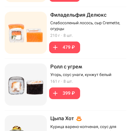
Филадельфия Делюкс
Слабосоленый лосось, сыр Cremette,
огурцы
210 г
·
8 шт.
479 ₽
Ролл с угрем
Угорь, соус унаги, кунжут белый
161 г
·
8 шт.
399 ₽
Цыпа Хот
Курица варено-копченая, соус для