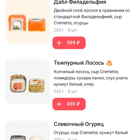
Дабл Филадельфия
Двойной слой лосося в сравнении со
стандартной Филадельфией, сыр
Cremette, огурцы
283 г
·
8 шт.
599 ₽
Темпурный Лосось
Копченый лосось, сыр Cremette,
помидоры, сухари панко, соус унаги,
кунжут белый, кляр
243 г
·
8 шт.
459 ₽
Сливочный Огурец
Огурцы, сыр Cremette, кунжут белый
205 г
·
8 шт.