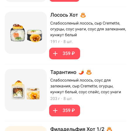
Лосось Хот
Слабосоленый лосось, сыр Cremette,
огурцы, соус унаги, соус для запекания,
кунжут белый
191 г
·
8 шт.
359 ₽
Тарантино
Слабосоленый лосось, соус для
запекания, сыр Cremette, огурцы,
кунжут белый, соус спайс, соус унаги
203 г
·
8 шт.
359 ₽
Филадельфия Хот 1/2