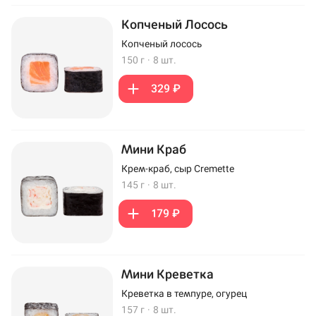
Копченый Лосось
Копченый лосось
150 г
·
8 шт.
329 ₽
Мини Краб
Крем-краб, сыр Cremette
145 г
·
8 шт.
179 ₽
Мини Креветка
Креветка в темпуре, огурец
157 г
·
8 шт.