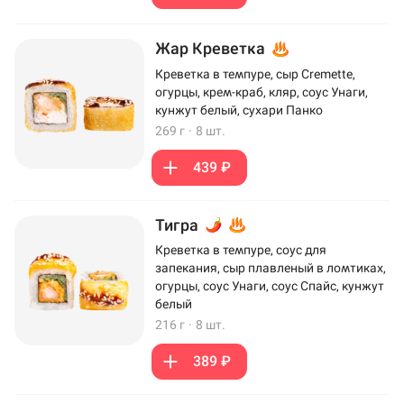
Жар Креветка
Креветка в темпуре, сыр Cremette,
огурцы, крем-краб, кляр, соус Унаги,
кунжут белый, сухари Панко
269 г
·
8 шт.
439 ₽
Тигра
Креветка в темпуре, соус для
запекания, сыр плавленый в ломтиках,
огурцы, соус Унаги, соус Спайс, кунжут
белый
216 г
·
8 шт.
389 ₽