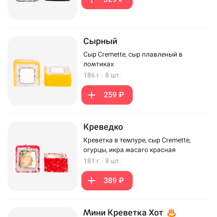
Сырный
Сыр Cremette, сыр плавленый в
ломтиках
186 г
·
8 шт.
259 ₽
Креведко
Креветка в темпуре, сыр Cremette,
огурцы, икра масаго красная
181 г
·
8 шт.
389 ₽
Мини Креветка Хот