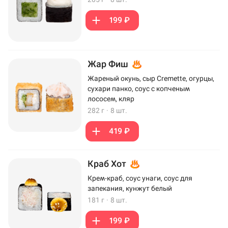
199 ₽
Жар Фиш
Жареный окунь, сыр Cremette, огурцы,
сухари панко, соус с копченым
лососем, кляр
282 г
·
8 шт.
419 ₽
Краб Хот
Крем-краб, соус унаги, соус для
запекания, кунжут белый
181 г
·
8 шт.
199 ₽