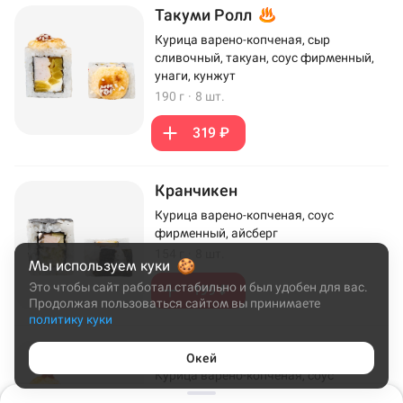
Такуми Ролл
Курица варено-копченая, сыр
сливочный, такуан, соус фирменный,
унаги, кунжут
190 г
·
8 шт.
319 ₽
Кранчикен
Курица варено-копченая, соус
фирменный, айсберг
154 г
·
8 шт.
Мы используем куки
Это чтобы сайт работал стабильно и был удобен для вас.
199 ₽
Продолжая пользоваться сайтом вы принимаете
политику куки
Микадо Ролл
Окей
Курица варено-копченая, соус
фирменный, лист салата, унаги, икра