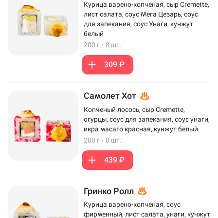
Курица варено-копченая, сыр Cremette,
лист салата, соус Мега Цезарь, соус
для запекания, соус Унаги, кунжут
белый
200 г
·
8 шт.
309 ₽
Самолет Хот
Копченый лосось, сыр Cremette,
огурцы, соус для запекания, соус унаги,
икра масаго красная, кунжут белый
200 г
·
8 шт.
439 ₽
Гринко Ролл
Курица варено-копченая, соус
фирменный, лист салата, унаги, кунжут