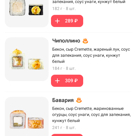
запекания, соус унаги, кунжут белый
182 г
·
8 шт.
289 ₽
Чиполлино
Бекон, сыр Cremette, жареный лук, соус
для запекания, соус унаги, кунжут
белый
184 г
·
8 шт.
309 ₽
Бавария
Бекон, сыр Cremette, маринованные
огурцы, соус унаги, соус для запекания,
кунжут белый
241 г
·
8 шт.