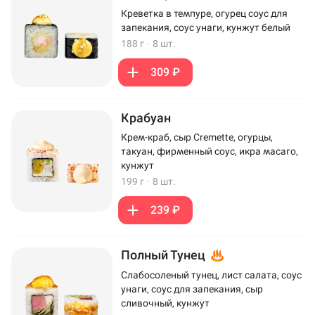
Креветка в темпуре, огурец соус для
запекания, соус унаги, кунжут белый
188 г
·
8 шт.
309 ₽
Крабуан
Крем-краб, сыр Cremette, огурцы,
такуан, фирменный соус, икра масаго,
кунжут
199 г
·
8 шт.
239 ₽
Полный Тунец
Слабосоленый тунец, лист салата, соус
унаги, соус для запекания, сыр
сливочный, кунжут