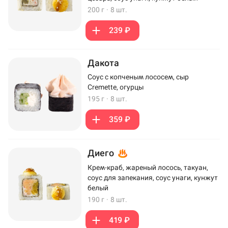
200 г
·
8 шт.
239 ₽
Дакота
Соус с копченым лососем, сыр
Cremette, огурцы
195 г
·
8 шт.
359 ₽
Диего
Крем-краб, жареный лосось, такуан,
соус для запекания, соус унаги, кунжут
белый
190 г
·
8 шт.
419 ₽