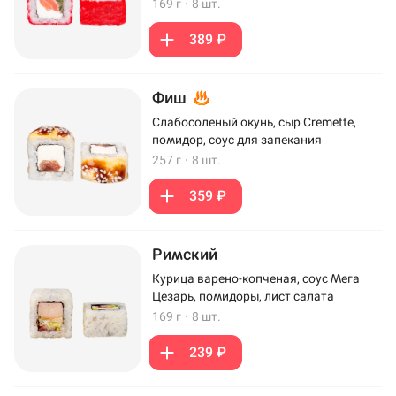
169 г
·
8 шт.
389 ₽
Фиш
Слабосоленый окунь, сыр Cremette,
помидор, соус для запекания
257 г
·
8 шт.
359 ₽
Римский
Курица варено-копченая, соус Мега
Цезарь, помидоры, лист салата
169 г
·
8 шт.
239 ₽