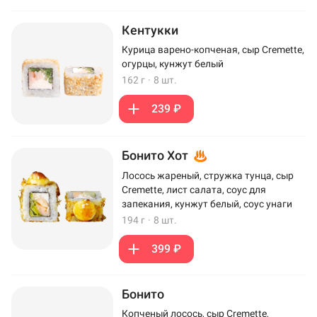
Кентукки
Курица варено-копченая, сыр Cremette,
огурцы, кунжут белый
162 г
·
8 шт.
239 ₽
Бонито Хот
Лосось жареный, стружка тунца, сыр
Cremette, лист салата, соус для
запекания, кунжут белый, соус унаги
194 г
·
8 шт.
399 ₽
Бонито
Копченый лосось, сыр Cremette,