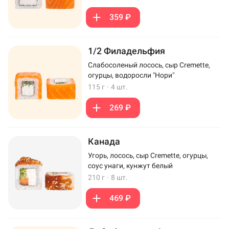
359 ₽
1/2 Филадельфия
Слабосоленый лосось, сыр Cremette,
огурцы, водоросли "Нори"
115 г
·
4 шт.
269 ₽
Канада
Угорь, лосось, сыр Cremette, огурцы,
соус унаги, кунжут белый
210 г
·
8 шт.
469 ₽