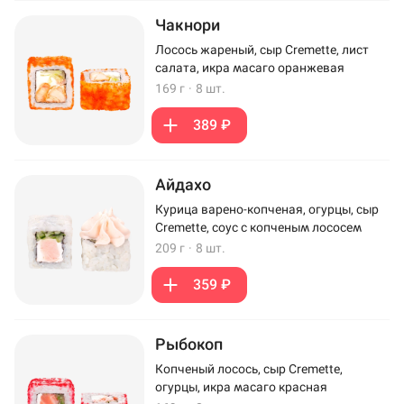
Чакнори
Лосось жареный, сыр Cremette, лист
салата, икра масаго оранжевая
169 г
·
8 шт.
389 ₽
Айдахо
Курица варено-копченая, огурцы, сыр
Cremette, соус с копченым лососем
209 г
·
8 шт.
359 ₽
Рыбокоп
Копченый лосось, сыр Cremette,
огурцы, икра масаго красная