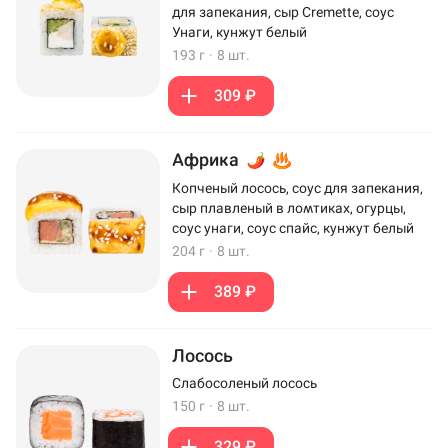
для запекания, сыр Cremette, соус
Унаги, кунжут белый
193 г
·
8 шт.
309 ₽
Африка
Копченый лосось, соус для запекания,
сыр плавленый в ломтиках, огурцы,
соус унаги, соус спайс, кунжут белый
204 г
·
8 шт.
389 ₽
Лосось
Слабосоленый лосось
150 г
·
8 шт.
329 ₽