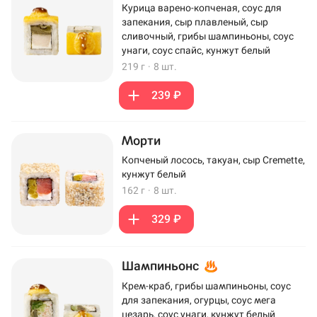
Курица варено-копченая, соус для
запекания, сыр плавленый, сыр
сливочный, грибы шампиньоны, соус
унаги, соус спайс, кунжут белый
219 г
·
8 шт.
239 ₽
Морти
Копченый лосось, такуан, сыр Cremette,
кунжут белый
162 г
·
8 шт.
329 ₽
Шампиньонс
Крем-краб, грибы шампиньоны, соус
для запекания, огурцы, соус мега
цезарь, соус унаги, кунжут белый