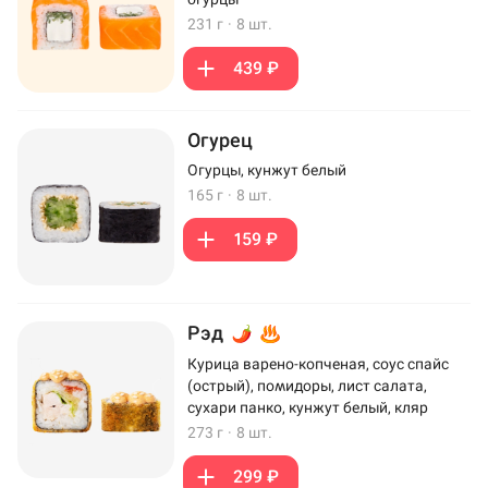
231 г
·
8 шт.
439 ₽
Огурец
Огурцы, кунжут белый
165 г
·
8 шт.
159 ₽
Рэд
Курица варено-копченая, соус спайс
(острый), помидоры, лист салата,
сухари панко, кунжут белый, кляр
273 г
·
8 шт.
299 ₽