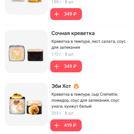
190 г
·
8 шт.
349 ₽
Сочная креветка
Креветка в темпуре, лист салата, соус
для запекания
172 г
·
8 шт.
349 ₽
Эби Хот
Креветка в темпуре, сыр Cremette,
помидор, соус для запекания, соус
унаги, кунжут белый
203 г
·
8 шт.
419 ₽