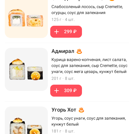
Слабосоленый лосось, сыр Cremette,
огурцы, соус для запекания
125 г
·
4 шт.
299 ₽
Адмирал
Курица варено-копченая, лист салата,
соус для запекания, сыр Cremette, соус
унаги, соус мега цезарь, кунжут белый
201 г
·
8 шт.
309 ₽
Угорь Хот
Угорь, соус унаги, соус для запекания,
кунжут белый
181 г
·
8 шт.