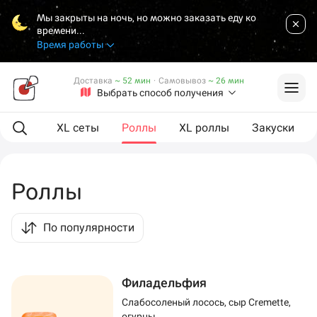
Мы закрыты на ночь, но можно заказать еду ко
времени...
Время работы
Доставка
~ 52 мин
·
Самовывоз
~ 26 мин
Выбрать способ получения
ая еда
XL сеты
Роллы
XL роллы
Закуски
Роллы
По популярности
Филадельфия
Слабосоленый лосось, сыр Cremette,
огурцы