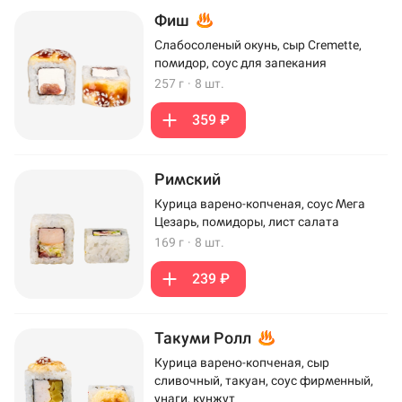
Фиш
Слабосоленый окунь, сыр Cremette,
помидор, соус для запекания
257 г
·
8 шт.
359 ₽
Римский
Курица варено-копченая, соус Мега
Цезарь, помидоры, лист салата
169 г
·
8 шт.
239 ₽
Такуми Ролл
Курица варено-копченая, сыр
сливочный, такуан, соус фирменный,
унаги, кунжут