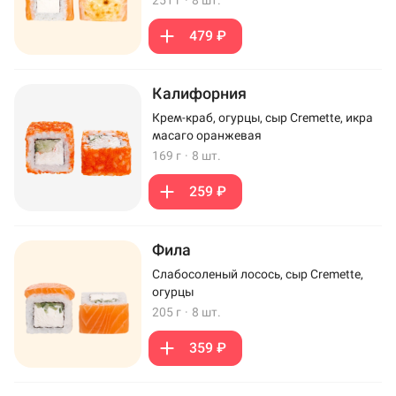
251 г
·
8 шт.
479 ₽
Калифорния
Крем-краб, огурцы, сыр Cremette, икра
масаго оранжевая
169 г
·
8 шт.
259 ₽
Фила
Слабосоленый лосось, сыр Cremette,
огурцы
205 г
·
8 шт.
359 ₽