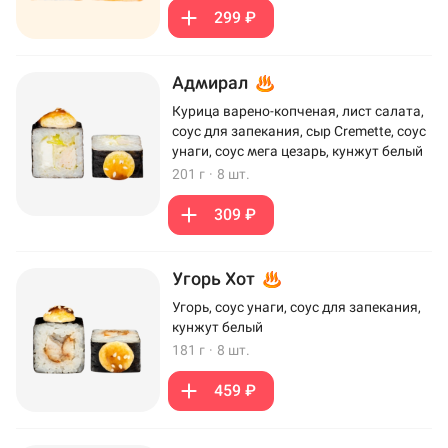
299 ₽
Адмирал
Курица варено-копченая, лист салата,
соус для запекания, сыр Cremette, соус
унаги, соус мега цезарь, кунжут белый
201 г
·
8 шт.
309 ₽
Угорь Хот
Угорь, соус унаги, соус для запекания,
кунжут белый
181 г
·
8 шт.
459 ₽