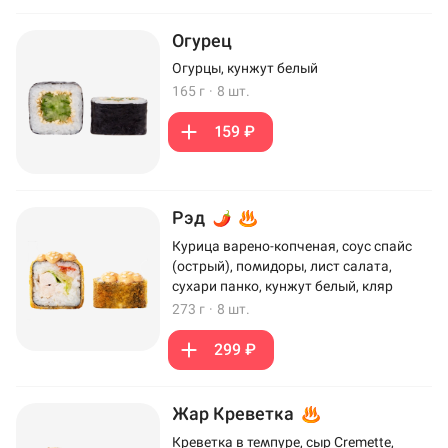
Огурец
Огурцы, кунжут белый
165 г
·
8 шт.
159 ₽
Рэд
Курица варено-копченая, соус спайс
(острый), помидоры, лист салата,
сухари панко, кунжут белый, кляр
273 г
·
8 шт.
299 ₽
Жар Креветка
Креветка в темпуре, сыр Cremette,