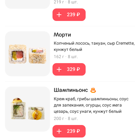
219 г
·
8 шт.
239 ₽
Морти
Копченый лосось, такуан, сыр Cremette,
кунжут белый
162 г
·
8 шт.
329 ₽
Шампиньонс
Крем-краб, грибы шампиньоны, соус
для запекания, огурцы, соус мега
цезарь, соус унаги, кунжут белый
200 г
·
8 шт.
239 ₽