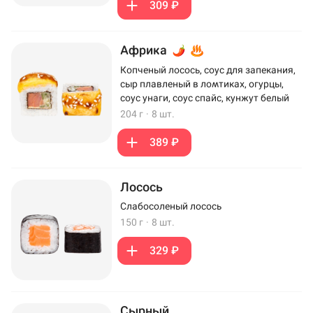
309 ₽
Африка
Копченый лосось, соус для запекания,
сыр плавленый в ломтиках, огурцы,
соус унаги, соус спайс, кунжут белый
204 г
·
8 шт.
389 ₽
Лосось
Слабосоленый лосось
150 г
·
8 шт.
329 ₽
Сырный