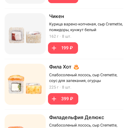
Чикен
Курица варено-копченая, сыр Cremette,
помидоры, кунжут белый
162 г
·
8 шт.
199 ₽
Фила Хот
Слабосоленый лосось, сыр Cremette,
соус для запекания, огурцы
225 г
·
8 шт.
399 ₽
Филадельфия Делюкс
Слабосоленый лосось, сыр Cremette,