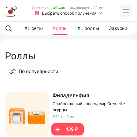
Доставка
~ 45 мин
·
Самовывоз
~ 23 мин
Выбрать способ получения
ая еда
XL сеты
Роллы
XL роллы
Закуски
Роллы
По популярности
Филадельфия
Слабосоленый лосось, сыр Cremette,
огурцы
231 г
·
8 шт.
439 ₽