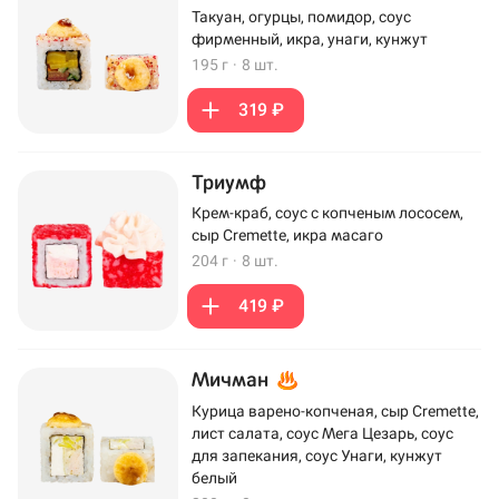
Такуан, огурцы, помидор, соус
фирменный, икра, унаги, кунжут
195 г
·
8 шт.
319 ₽
Триумф
Крем-краб, соус с копченым лососем,
сыр Cremette, икра масаго
204 г
·
8 шт.
419 ₽
Мичман
Курица варено-копченая, сыр Cremette,
лист салата, соус Мега Цезарь, соус
для запекания, соус Унаги, кунжут
белый