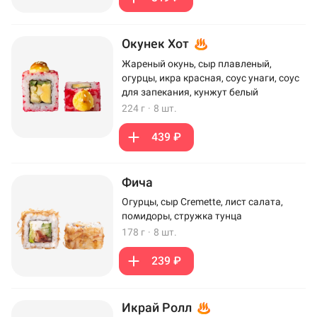
Окунек Хот
Жареный окунь, сыр плавленый,
огурцы, икра красная, соус унаги, соус
для запекания, кунжут белый
224 г
·
8 шт.
439 ₽
Фича
Огурцы, сыр Cremette, лист салата,
помидоры, стружка тунца
178 г
·
8 шт.
239 ₽
Икрай Ролл