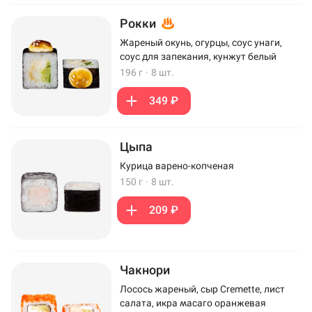
Рокки
Жареный окунь, огурцы, соус унаги,
соус для запекания, кунжут белый
196 г
·
8 шт.
349 ₽
Цыпа
Курица варено-копченая
150 г
·
8 шт.
209 ₽
Чакнори
Лосось жареный, сыр Cremette, лист
салата, икра масаго оранжевая