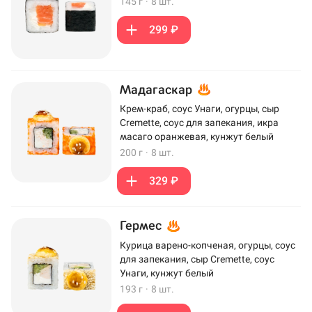
145 г
·
8 шт.
299 ₽
Мадагаскар
Крем-краб, соус Унаги, огурцы, сыр
Cremette, соус для запекания, икра
масаго оранжевая, кунжут белый
200 г
·
8 шт.
329 ₽
Гермес
Курица варено-копченая, огурцы, соус
для запекания, сыр Cremette, соус
Унаги, кунжут белый
193 г
·
8 шт.