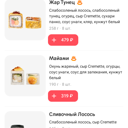
Жар Тунец
Слабосоленый лосось, слабосоленый
тунец, огурец, сыр Cremette, сухари
панко, соус унаги, кляр, кунжут белый
258 г
·
8 шт.
479 ₽
Майами
Окунь жареный, сыр Cremette, огурцы,
соус унаги, соус для запекания, кунжут
белый
190 г
·
8 шт.
319 ₽
Сливочный Лосось
Слабосоленый лосось, сыр Cremette