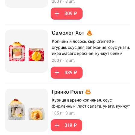
200 г
·
8 шт.
309 ₽
Самолет Хот
Копченый лосось, сыр Cremette,
огурцы, соус для запекания, соус унаги,
икра масаго красная, кунжут белый
200 г
·
8 шт.
439 ₽
Гринко Ролл
Курица варено-копченая, соус
фирменный, лист салата, унаги, кунжут
185 г
·
8 шт.
319 ₽