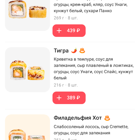
огурцы, крем-краб, кляр, соус Унаги,
кунжут белый, сухари Панко
269 г
·
8 шт.
439 ₽
Тигра
Креветка в темпуре, соус для
запекания, сыр плавленый в ломтиках,
огурцы, соус Унаги, соус Спайс, кунжут
белый
216 г
·
8 шт.
389 ₽
Филадельфия Хот
Слабосоленый лосось, сыр Cremette,
огурцы, соус для запекания