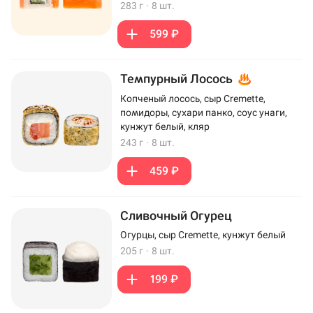
283 г
·
8 шт.
599 ₽
Темпурный Лосось
Копченый лосось, сыр Cremette,
помидоры, сухари панко, соус унаги,
кунжут белый, кляр
243 г
·
8 шт.
459 ₽
Сливочный Огурец
Огурцы, сыр Cremette, кунжут белый
205 г
·
8 шт.
199 ₽