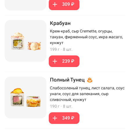
309 ₽
Крабуан
Крем-краб, сыр Cremette, огурцы,
такуан, фирменный соус, икра масаго,
кунжут
199 г
·
8 шт.
239 ₽
Полный Тунец
Слабосоленый тунец, лист салата, соус
унаги, соус для запекания, сыр
сливочный, кунжут
190 г
·
8 шт.
349 ₽