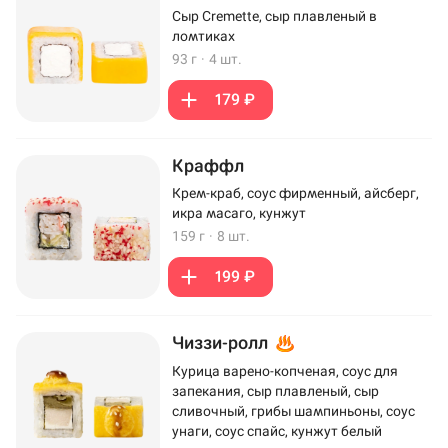
Сыр Cremette, сыр плавленый в
ломтиках
93 г
·
4 шт.
179 ₽
Краффл
Крем-краб, соус фирменный, айсберг,
икра масаго, кунжут
159 г
·
8 шт.
199 ₽
Чиззи-ролл
Курица варено-копченая, соус для
запекания, сыр плавленый, сыр
сливочный, грибы шампиньоны, соус
унаги, соус спайс, кунжут белый