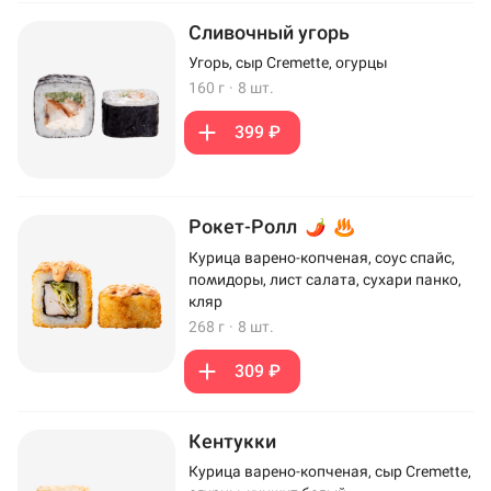
Сливочный угорь
Угорь, сыр Cremette, огурцы
160 г
·
8 шт.
399 ₽
Рокет-Ролл
Курица варено-копченая, соус спайс,
помидоры, лист салата, сухари панко,
кляр
268 г
·
8 шт.
309 ₽
Кентукки
Курица варено-копченая, сыр Cremette,