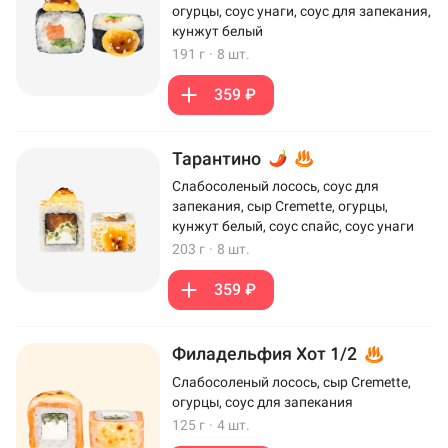
огурцы, соус унаги, соус для запекания,
кунжут белый
191 г
·
8 шт.
359 ₽
Тарантино
Слабосоленый лосось, соус для
запекания, сыр Cremette, огурцы,
кунжут белый, соус спайс, соус унаги
203 г
·
8 шт.
359 ₽
Филадельфия Хот 1/2
Слабосоленый лосось, сыр Cremette,
огурцы, соус для запекания
125 г
·
4 шт.