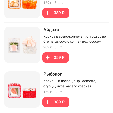
169 г
·
8 шт.
389 ₽
Айдахо
Курица варено-копченая, огурцы, сыр
Cremette, соус с копченым лососем
209 г
·
8 шт.
359 ₽
Рыбокоп
Копченый лосось, сыр Cremette,
огурцы, икра масаго красная
169 г
·
8 шт.
389 ₽