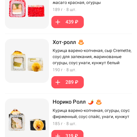
масаго красная, огурцы
189 г
·
8 шт.
439 ₽
Хот-ролл
Курица варено-копченая, сыр Cremette,
соус для запекания, маринованые
огурцы, соус унаги, кунжут белый
190 г
·
8 шт.
289 ₽
Норико Ролл
Курица варено-копченая, огурцы, соус
фирменный, соус спайс, унаги, кунжут
185 г
·
8 шт.
319 ₽