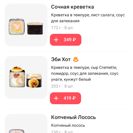
Сочная креветка
Креветка в темпуре, лист салата, соус
для запекания
172 г
·
8 шт.
349 ₽
Эби Хот
Креветка в темпуре, сыр Cremette,
помидор, соус для запекания, соус
унаги, кунжут белый
203 г
·
8 шт.
419 ₽
Копченый Лосось
Копченый лосось
150 г
·
8 шт.