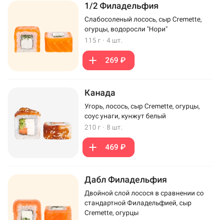
1/2 Филадельфия
Слабосоленый лосось, сыр Cremette,
огурцы, водоросли "Нори"
115 г
·
4 шт.
269 ₽
Канада
Угорь, лосось, сыр Cremette, огурцы,
соус унаги, кунжут белый
210 г
·
8 шт.
469 ₽
Дабл Филадельфия
Двойной слой лосося в сравнении со
стандартной Филадельфией, сыр
Cremette, огурцы