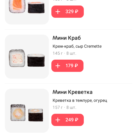
329 ₽
Мини Краб
Крем-краб, сыр Cremette
145 г
·
8 шт.
179 ₽
Мини Креветка
Креветка в темпуре, огурец
157 г
·
8 шт.
249 ₽