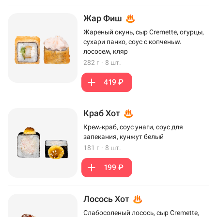
Жар Фиш
Жареный окунь, сыр Cremette, огурцы,
сухари панко, соус с копченым
лососем, кляр
282 г
·
8 шт.
419 ₽
Краб Хот
Крем-краб, соус унаги, соус для
запекания, кунжут белый
181 г
·
8 шт.
199 ₽
Лосось Хот
Слабосоленый лосось, сыр Cremette,