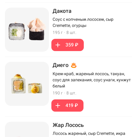
Дакота
Соус с копченым лососем, сыр
Cremette, огурцы
195 г
·
8 шт.
359 ₽
Диего
Крем-краб, жареный лосось, такуан,
соус для запекания, соус унаги, кунжут
белый
190 г
·
8 шт.
419 ₽
Жар Лосось
Лосось жареный, сыр Cremette, икра