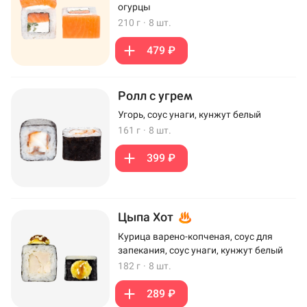
огурцы
210 г
·
8 шт.
479 ₽
Ролл с угрем
Угорь, соус унаги, кунжут белый
161 г
·
8 шт.
399 ₽
Цыпа Хот
Курица варено-копченая, соус для
запекания, соус унаги, кунжут белый
182 г
·
8 шт.
289 ₽