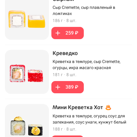
Сыр Cremette, сыр плавленый в
ломтиках
186 г
·
8 шт.
259 ₽
Креведко
Креветка в темпуре, сыр Cremette,
огурцы, икра масаго красная
181 г
·
8 шт.
389 ₽
Мини Креветка Хот
Креветка в темпуре, огурец соус для
запекания, соус унаги, кунжут белый
188 г
·
8 шт.