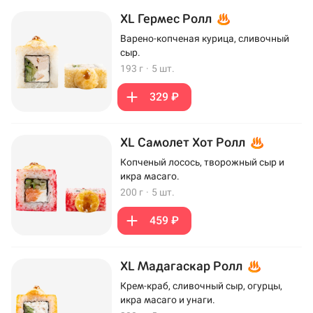
XL Гермес Ролл
Варено-копченая курица, сливочный
сыр.
193 г
·
5 шт.
329 ₽
XL Самолет Хот Ролл
Копченый лосось, творожный сыр и
икра масаго.
200 г
·
5 шт.
459 ₽
XL Мадагаскар Ролл
Крем-краб, сливочный сыр, огурцы,
икра масаго и унаги.