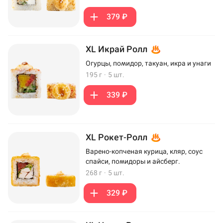
379 ₽
XL Икрай Ролл
Огурцы, помидор, такуан, икра и унаги
195 г
·
5 шт.
339 ₽
XL Рокет-Ролл
Варено-копченая курица, кляр, соус
спайси, помидоры и айсберг.
268 г
·
5 шт.
329 ₽