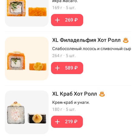
икра масаго.
169 г
·
5 шт.
269 ₽
XL Филадельфия Хот Ролл
Слабосоленый лосось и сливочный сыр
264 г
·
5 шт.
589 ₽
XL Краб Хот Ролл
Крем-краб и унаги.
180 г
·
5 шт.
219 ₽