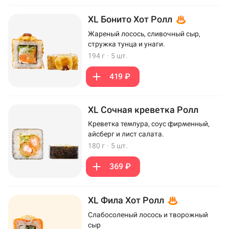
XL Бонито Хот Ролл
Жареный лосось, сливочный сыр,
стружка тунца и унаги.
194 г
·
5 шт.
419 ₽
XL Сочная креветка Ролл
Креветка темпура, соус фирменный,
айсберг и лист салата.
180 г
·
5 шт.
369 ₽
XL Фила Хот Ролл
Слабосоленый лосось и творожный
сыр