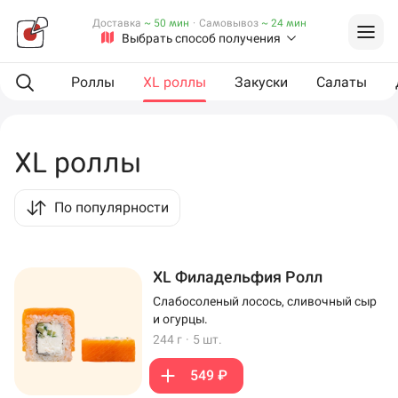
Доставка
~ 50 мин
·
Самовывоз
~ 24 мин
Выбрать способ получения
L сеты
Роллы
XL роллы
Закуски
Салаты
XL роллы
По популярности
XL Филадельфия Ролл
Слабосоленый лосось, сливочный сыр
и огурцы.
244 г
·
5 шт.
549 ₽