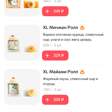
200 г
·
5 шт.
349 ₽
XL Мичман Ролл
Варено-копченая курица, сливочный
сыр, унаги и соус мега цезарь.
200 г
·
5 шт.
329 ₽
XL Майами Ролл
Жареный окунь, сливочный сыр и
огурцы.
190 г
·
5 шт.
339 ₽