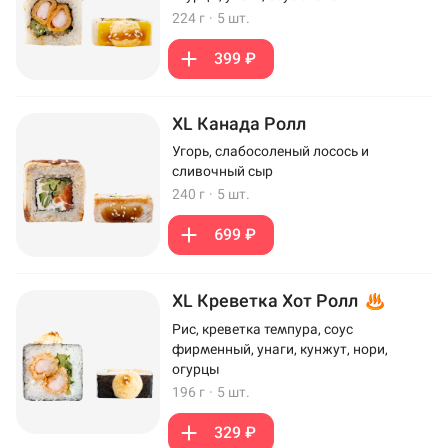
224 г
·
5 шт.
399 ₽
XL Канада Ролл
Угорь, слабосоленый лосось и
сливочный сыр
240 г
·
5 шт.
699 ₽
XL Креветка Хот Ролл
Рис, креветка темпура, соус
фирменный, унаги, кунжут, нори,
огурцы
196 г
·
5 шт.
329 ₽