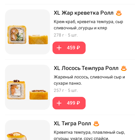
XL Жар креветка Ролл
Крем-краб, креветка темпура, сыр
сливочный ,огурцы и кляр
278 г
·
5 шт.
459 ₽
XL Лосось Темпура Ролл
Жареный лосось, сливочный сыр и
сухари панко.
257 г
·
5 шт.
499 ₽
XL Тигра Ролл
Креветка темпура, плавленый сыр,
огурцы, унаги, соус спайси.