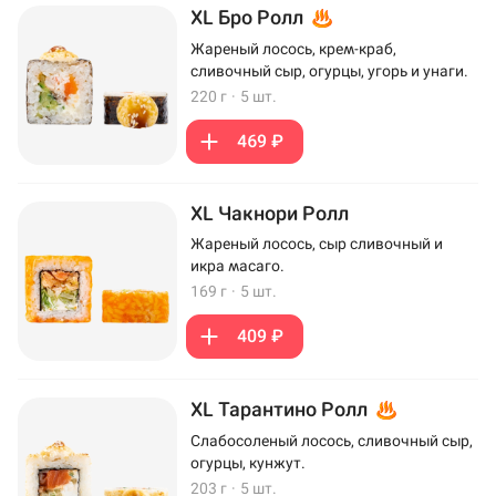
XL Бро Ролл
Жареный лосось, крем-краб,
сливочный сыр, огурцы, угорь и унаги.
220 г
·
5 шт.
469 ₽
XL Чакнори Ролл
Жареный лосось, сыр сливочный и
икра масаго.
169 г
·
5 шт.
409 ₽
XL Тарантино Ролл
Слабосоленый лосось, сливочный сыр,
огурцы, кунжут.
203 г
·
5 шт.