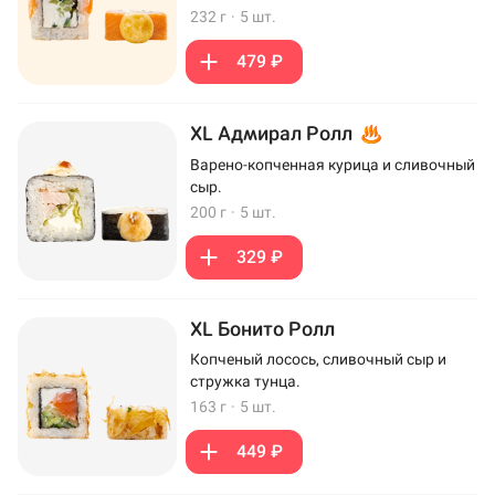
232 г
·
5 шт.
479 ₽
XL Адмирал Ролл
Варено-копченная курица и сливочный
сыр.
200 г
·
5 шт.
329 ₽
XL Бонито Ролл
Копченый лосось, сливочный сыр и
стружка тунца.
163 г
·
5 шт.
449 ₽