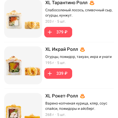
XL Тарантино Ролл
Слабосоленый лосось, сливочный сыр,
огурцы, кунжут.
203 г
·
5 шт.
379 ₽
XL Икрай Ролл
Огурцы, помидор, такуан, икра и унаги
195 г
·
5 шт.
339 ₽
XL Рокет-Ролл
Варено-копченая курица, кляр, соус
спайси, помидоры и айсберг.
268 г
·
5 шт.