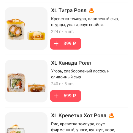
XL Тигра Ролл
Креветка темпура, плавленый сыр,
огурцы, унаги, соус спайси.
224 г
·
5 шт.
399 ₽
XL Канада Ролл
Угорь, слабосоленый лосось и
сливочный сыр
240 г
·
5 шт.
699 ₽
XL Креветка Хот Ролл
Рис, креветка темпура, соус
фирменный, унаги, кунжут, нори,