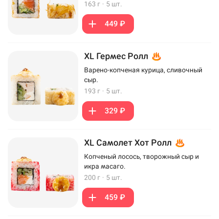
163 г
·
5 шт.
449 ₽
XL Гермес Ролл
Варено-копченая курица, сливочный
сыр.
193 г
·
5 шт.
329 ₽
XL Самолет Хот Ролл
Копченый лосось, творожный сыр и
икра масаго.
200 г
·
5 шт.
459 ₽