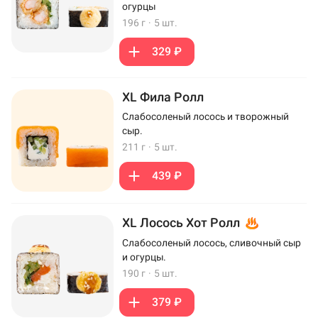
огурцы
196 г
·
5 шт.
329 ₽
XL Фила Ролл
Слабосоленый лосось и творожный
сыр.
211 г
·
5 шт.
439 ₽
XL Лосось Хот Ролл
Слабосоленый лосось, сливочный сыр
и огурцы.
190 г
·
5 шт.
379 ₽