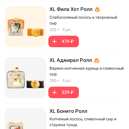
XL Фила Хот Ролл
Слабосоленый лосось и творожный
сыр
232 г
·
5 шт.
479 ₽
XL Адмирал Ролл
Варено-копченная курица и сливочный
сыр.
200 г
·
5 шт.
329 ₽
XL Бонито Ролл
Копченый лосось, сливочный сыр и
стружка тунца.