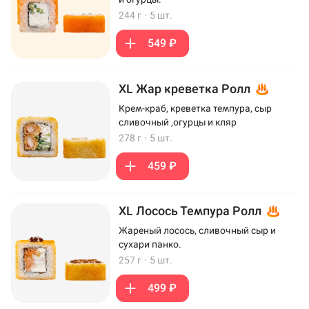
244 г
·
5 шт.
549 ₽
XL Жар креветка Ролл
Крем-краб, креветка темпура, сыр
сливочный ,огурцы и кляр
278 г
·
5 шт.
459 ₽
XL Лосось Темпура Ролл
Жареный лосось, сливочный сыр и
сухари панко.
257 г
·
5 шт.
499 ₽