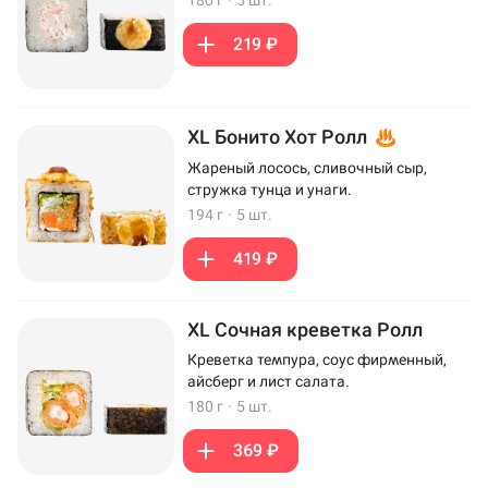
219 ₽
XL Бонито Хот Ролл
Жареный лосось, сливочный сыр,
стружка тунца и унаги.
194 г
·
5 шт.
419 ₽
XL Сочная креветка Ролл
Креветка темпура, соус фирменный,
айсберг и лист салата.
180 г
·
5 шт.
369 ₽