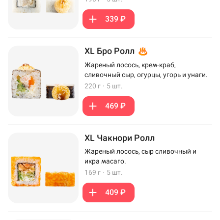
339 ₽
XL Бро Ролл
Жареный лосось, крем-краб,
сливочный сыр, огурцы, угорь и унаги.
220 г
·
5 шт.
469 ₽
XL Чакнори Ролл
Жареный лосось, сыр сливочный и
икра масаго.
169 г
·
5 шт.
409 ₽