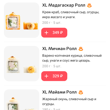
XL Мадагаскар Ролл
Крем-краб, сливочный сыр, огурцы,
икра масаго и унаги.
200 г
·
5 шт.
349 ₽
XL Мичман Ролл
Варено-копченая курица, сливочный
сыр, унаги и соус мега цезарь.
200 г
·
5 шт.
329 ₽
XL Майами Ролл
Жареный окунь, сливочный сыр и
огурцы.
190 г
·
5 шт.