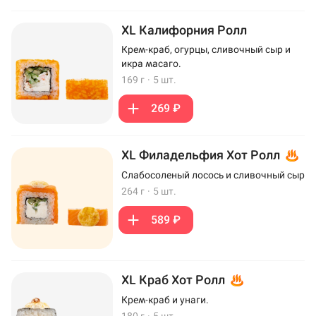
XL Калифорния Ролл
Крем-краб, огурцы, сливочный сыр и
икра масаго.
169 г
·
5 шт.
269 ₽
XL Филадельфия Хот Ролл
Слабосоленый лосось и сливочный сыр
264 г
·
5 шт.
589 ₽
XL Краб Хот Ролл
Крем-краб и унаги.
180 г
·
5 шт.