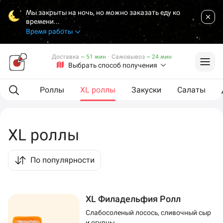
Мы закрыты на ночь, но можно заказать еду ко
времени...
Время работы
Доставка
~ 51 мин
·
Самовывоз
~ 24 мин
Выбрать способ получения
L сеты
Роллы
XL роллы
Закуски
Салаты
XL роллы
По популярности
XL Филадельфия Ролл
Слабосоленый лосось, сливочный сыр
и огурцы.