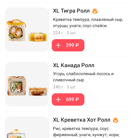
XL Тигра Ролл
Креветка темпура, плавленый сыр,
огурцы, унаги, соус спайси.
224 г
·
5 шт.
399 ₽
XL Канада Ролл
Угорь, слабосоленый лосось и
сливочный сыр
240 г
·
5 шт.
699 ₽
XL Креветка Хот Ролл
Рис, креветка темпура, соус
фирменный, унаги, кунжут, нори,