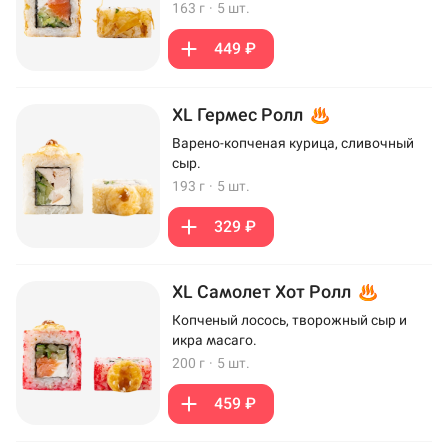
163 г
·
5 шт.
449 ₽
XL Гермес Ролл
Варено-копченая курица, сливочный
сыр.
193 г
·
5 шт.
329 ₽
XL Самолет Хот Ролл
Копченый лосось, творожный сыр и
икра масаго.
200 г
·
5 шт.
459 ₽