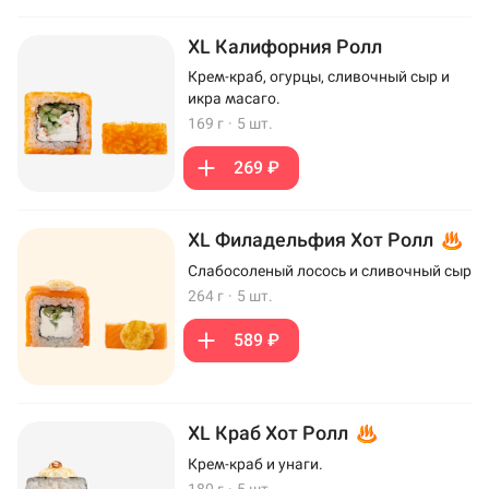
XL Калифорния Ролл
Крем-краб, огурцы, сливочный сыр и
икра масаго.
169 г
·
5 шт.
269 ₽
XL Филадельфия Хот Ролл
Слабосоленый лосось и сливочный сыр
264 г
·
5 шт.
589 ₽
XL Краб Хот Ролл
Крем-краб и унаги.
180 г
·
5 шт.