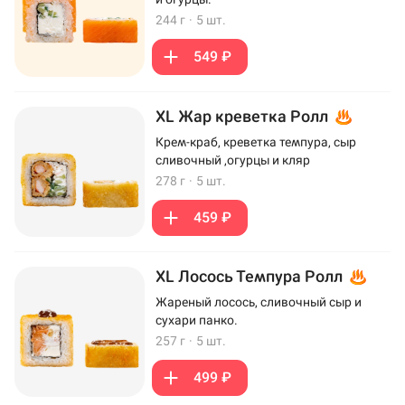
244 г
·
5 шт.
549 ₽
XL Жар креветка Ролл
Крем-краб, креветка темпура, сыр
сливочный ,огурцы и кляр
278 г
·
5 шт.
459 ₽
XL Лосось Темпура Ролл
Жареный лосось, сливочный сыр и
сухари панко.
257 г
·
5 шт.
499 ₽