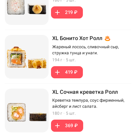
219 ₽
XL Бонито Хот Ролл
Жареный лосось, сливочный сыр,
стружка тунца и унаги.
194 г
·
5 шт.
419 ₽
XL Сочная креветка Ролл
Креветка темпура, соус фирменный,
айсберг и лист салата.
180 г
·
5 шт.
369 ₽