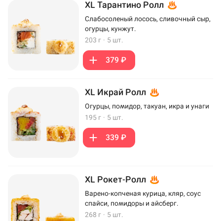
XL Тарантино Ролл
Слабосоленый лосось, сливочный сыр,
огурцы, кунжут.
203 г
·
5 шт.
379 ₽
XL Икрай Ролл
Огурцы, помидор, такуан, икра и унаги
195 г
·
5 шт.
339 ₽
XL Рокет-Ролл
Варено-копченая курица, кляр, соус
спайси, помидоры и айсберг.
268 г
·
5 шт.