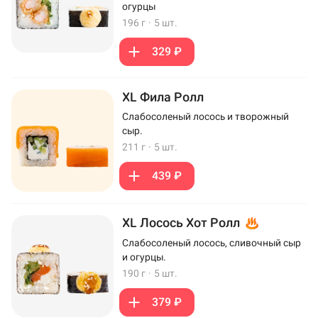
огурцы
196 г
·
5 шт.
329 ₽
XL Фила Ролл
Слабосоленый лосось и творожный
сыр.
211 г
·
5 шт.
439 ₽
XL Лосось Хот Ролл
Слабосоленый лосось, сливочный сыр
и огурцы.
190 г
·
5 шт.
379 ₽