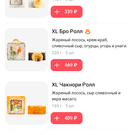
339 ₽
XL Бро Ролл
Жареный лосось, крем-краб,
сливочный сыр, огурцы, угорь и унаги.
220 г
·
5 шт.
469 ₽
XL Чакнори Ролл
Жареный лосось, сыр сливочный и
икра масаго.
169 г
·
5 шт.
409 ₽