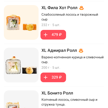
XL Фила Хот Ролл
Слабосоленый лосось и творожный
сыр
232 г
·
5 шт.
479 ₽
XL Адмирал Ролл
Варено-копченная курица и сливочный
сыр.
200 г
·
5 шт.
329 ₽
XL Бонито Ролл
Копченый лосось, сливочный сыр и
стружка тунца.