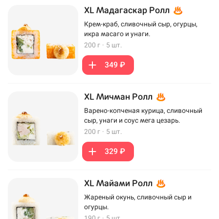
XL Мадагаскар Ролл
Крем-краб, сливочный сыр, огурцы,
икра масаго и унаги.
200 г
·
5 шт.
349 ₽
XL Мичман Ролл
Варено-копченая курица, сливочный
сыр, унаги и соус мега цезарь.
200 г
·
5 шт.
329 ₽
XL Майами Ролл
Жареный окунь, сливочный сыр и
огурцы.
190 г
·
5 шт.