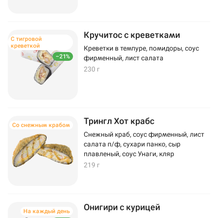
Кручитос с креветками
С тигровой
креветкой
Креветки в темпуре, помидоры, соус
–21%
фирменный, лист салата
230 г
Трингл Хот крабс
Со снежным крабом
Снежный краб, соус фирменный, лист
салата п/ф, сухари панко, сыр
плавленый, соус Унаги, кляр
219 г
Онигири с курицей
На каждый день