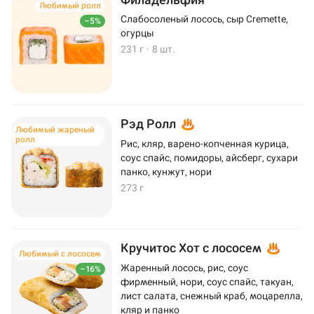
Любимый ролл
Слабосоленый лосось, сыр Cremette,
–5%
огурцы
231 г
·
8 шт.
Рэд Ролл
Любимый жареный
ролл
Рис, кляр, варено-копченная курица,
соус спайс, помидоры, айсберг, сухари
панко, кунжут, нори
273 г
Кручитос Хот с лососем
Любимый с лососем
Жаренный лосось, рис, соус
–16%
фирменный, нори, соус спайс, такуан,
лист салата, снежный краб, моцарелла,
кляр и панко