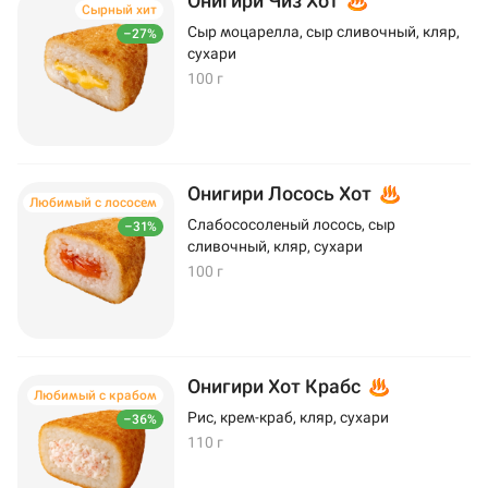
Онигири Чиз Хот
Сырный хит
Сыр моцарелла, сыр сливочный, кляр,
–27%
сухари
100 г
Онигири Лосось Хот
Любимый с лососем
Слабососоленый лосось, сыр
–31%
сливочный, кляр, сухари
100 г
Онигири Хот Крабс
Любимый с крабом
Рис, крем-краб, кляр, сухари
–36%
110 г