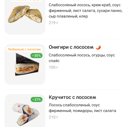
Слабосоленый лосось, крем-краб, соус
фирменный, лист салата, сухари панко,
сыр плавленый, кляр
219 г
Онигири с лососем
Любимый с лососем
Слабосоленый лосось, огурцы, соус
–30%
спайс
100 г
Кручитос с лососем
–21%
Лосось слабосоленый, соус
фирменный, помидоры, лист салата
210 г