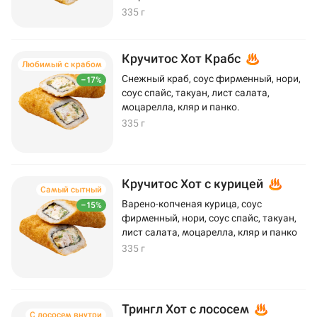
335 г
Кручитос Хот Крабс
Любимый с крабом
Снежный краб, соус фирменный, нори,
–17%
соус спайс, такуан, лист салата,
моцарелла, кляр и панко.
335 г
Кручитос Хот с курицей
Самый сытный
Варено-копченая курица, соус
–15%
фирменный, нори, соус спайс, такуан,
лист салата, моцарелла, кляр и панко
335 г
Трингл Хот с лососем
С лососем внутри