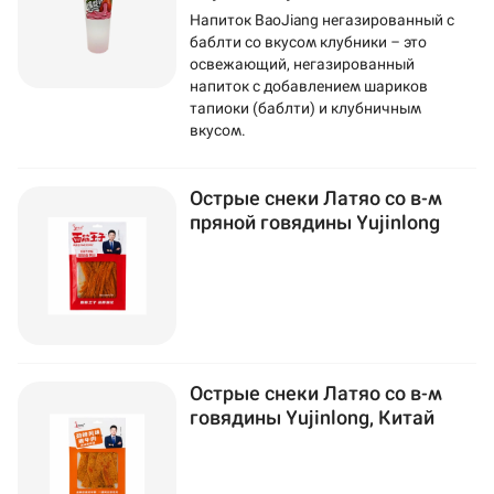
Напиток BaoJiang негазированный с
баблти со вкусом клубники – это
освежающий, негазированный
напиток с добавлением шариков
тапиоки (баблти) и клубничным
вкусом.
Острые снеки Латяо со в-м
пряной говядины Yujinlong
Острые снеки Латяо со в-м
говядины Yujinlong, Китай