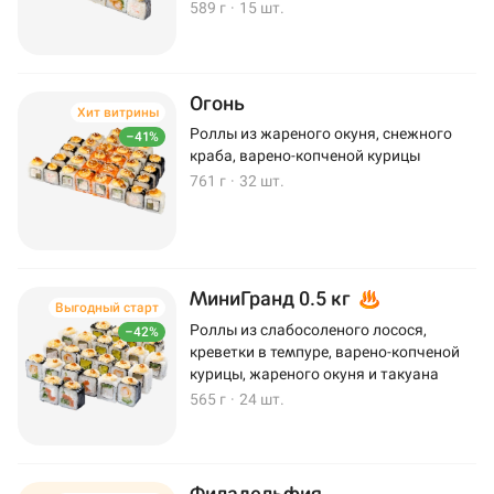
589 г
·
15 шт.
Огонь
Хит витрины
Роллы из жареного окуня, снежного
–41%
краба, варено-копченой курицы
761 г
·
32 шт.
МиниГранд 0.5 кг
Выгодный старт
Роллы из слабосоленого лосося,
–42%
креветки в темпуре, варено-копченой
курицы, жареного окуня и такуана
565 г
·
24 шт.
Филадельфия