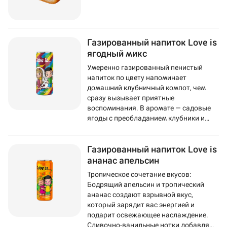
Газированный напиток Love is
ягодный микс
Умеренно газированный пенистый
напиток по цвету напоминает
домашний клубничный компот, чем
сразу вызывает приятные
воспоминания. В аромате — садовые
ягоды с преобладанием клубники и
смородины. Во вкусе ощущается
черника, а послевкусие напоминает
Газированный напиток Love is
популярную жвачку Love Is.
ананас апельсин
Тропическое сочетание вкусов:
Бодрящий апельсин и тропический
ананас создают взрывной вкус,
который зарядит вас энергией и
подарит освежающее наслаждение.
Сливочно-ванильные нотки добавляют