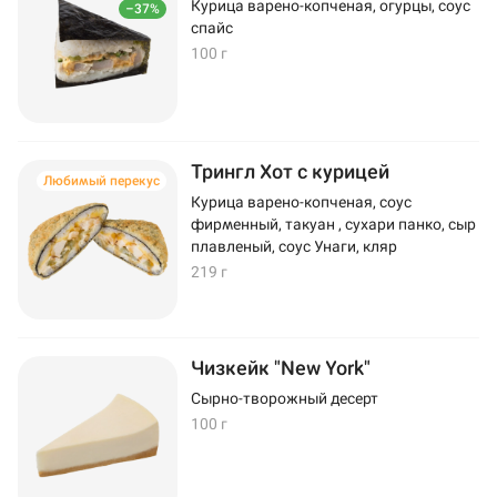
Курица варено-копченая, огурцы, соус
–37%
спайс
100 г
Трингл Хот с курицей
Любимый перекус
Курица варено-копченая, соус
фирменный, такуан , сухари панко, сыр
плавленый, соус Унаги, кляр
219 г
Чизкейк "New York"
Сырно-творожный десерт
100 г