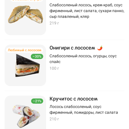
Слабосоленый лосось, крем-краб, соус
фирменный, лист салата, сухари панко,
сыр плавленый, кляр
219 г
Онигири с лососем
Любимый с лососем
Слабосоленый лосось, огурцы, соус
–30%
спайс
100 г
Кручитос с лососем
–21%
Лосось слабосоленый, соус
фирменный, помидоры, лист салата
210 г