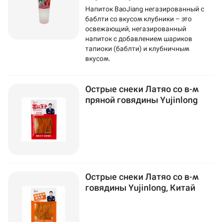
Напиток BaoJiang негазированный с
баблти со вкусом клубники – это
освежающий, негазированный
напиток с добавлением шариков
тапиоки (баблти) и клубничным
вкусом.
Острые снеки Латяо со в-м
пряной говядины Yujinlong
Острые снеки Латяо со в-м
говядины Yujinlong, Китай