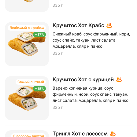
335 г
Кручитос Хот Крабс
Любимый с крабом
Снежный краб, соус фирменный, нори,
–17%
соус спайс, такуан, лист салата,
моцарелла, кляр и панко.
335 г
Кручитос Хот с курицей
Самый сытный
Варено-копченая курица, соус
–15%
фирменный, нори, соус спайс, такуан,
лист салата, моцарелла, кляр и панко
335 г
Трингл Хот с лососем
С лососем внутри