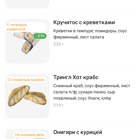
Кручитос с креветками
С тигровой
креветкой
Креветки в темпуре, помидоры, соус
–21%
фирменный, лист салата
230 г
Трингл Хот крабс
Со снежным крабом
Снежный краб, соус фирменный, лист
салата п/ф, сухари панко, сыр
плавленый, соус Унаги, кляр
219 г
Онигири с курицей
На каждый день