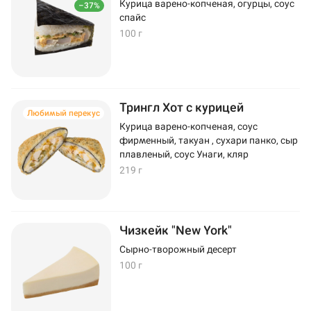
Курица варено-копченая, огурцы, соус
–37%
спайс
100 г
Трингл Хот с курицей
Любимый перекус
Курица варено-копченая, соус
фирменный, такуан , сухари панко, сыр
плавленый, соус Унаги, кляр
219 г
Чизкейк "New York"
Сырно-творожный десерт
100 г