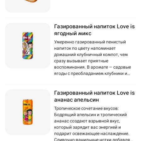
Газированный напиток Love is
ягодный микс
Умеренно газированный пенистый
напиток по цвету напоминает
домашний клубничный компот, чем
сразу вызывает приятные
воспоминания. В аромате — садовые
ягоды с преобладанием клубники и
смородины. Во вкусе ощущается
черника, а послевкусие напоминает
Газированный напиток Love is
популярную жвачку Love Is.
ананас апельсин
Тропическое сочетание вкусов:
Бодрящий апельсин и тропический
ананас создают взрывной вкус,
который зарядит вас энергией и
подарит освежающее наслаждение.
Сливочно-ванильные нотки добавляют