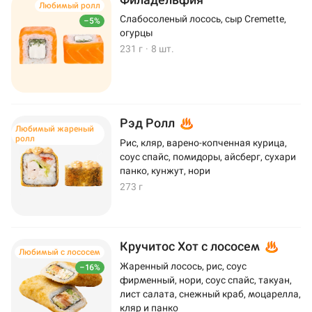
Любимый ролл
Слабосоленый лосось, сыр Cremette,
–5%
огурцы
231 г
·
8 шт.
Рэд Ролл
Любимый жареный
ролл
Рис, кляр, варено-копченная курица,
соус спайс, помидоры, айсберг, сухари
панко, кунжут, нори
273 г
Кручитос Хот с лососем
Любимый с лососем
Жаренный лосось, рис, соус
–16%
фирменный, нори, соус спайс, такуан,
лист салата, снежный краб, моцарелла,
кляр и панко