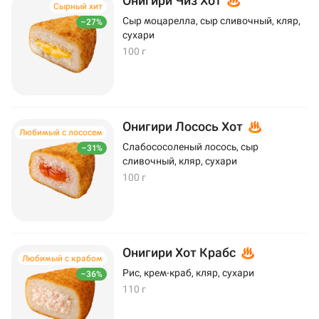
Онигири Чиз Хот
Сырный хит
Сыр моцарелла, сыр сливочный, кляр,
–27%
сухари
100 г
Онигири Лосось Хот
Любимый с лососем
Слабососоленый лосось, сыр
–31%
сливочный, кляр, сухари
100 г
Онигири Хот Крабс
Любимый с крабом
Рис, крем-краб, кляр, сухари
–36%
110 г