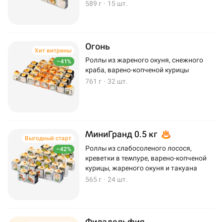
589 г
·
15 шт.
Огонь
Хит витрины
Роллы из жареного окуня, снежного
–41%
краба, варено-копченой курицы
761 г
·
32 шт.
МиниГранд 0.5 кг
Выгодный старт
Роллы из слабосоленого лосося,
–42%
креветки в темпуре, варено-копченой
курицы, жареного окуня и такуана
565 г
·
24 шт.
Филадельфия