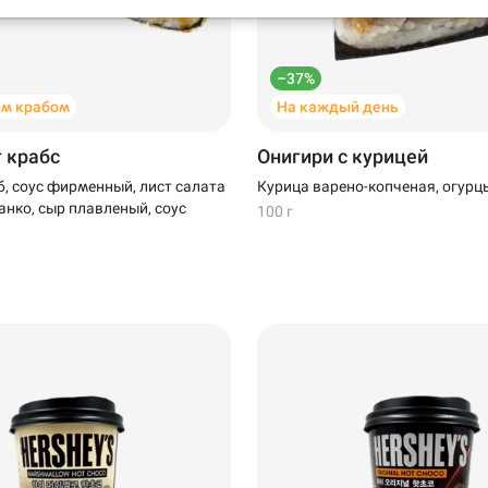
–37%
м крабом
На каждый день
т крабс
Онигири с курицей
, соус фирменный, лист салата
Курица варено-копченая, огурцы
анко, сыр плавленый, соус
100 г
199 ₽
299 ₽