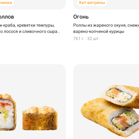
чинки
Хит витрины
роллов
Огонь
м-краба, креветки темпуры,
Роллы из жареного окуня, снеж
о лосося и сливочного сыра..
варено-копченой курицы
761 г
·
32 шт.