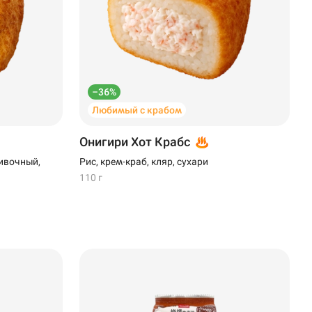
–36%
Любимый с крабом
Онигири Хот Крабс
ивочный,
Рис, крем-краб, кляр, сухари
110 г