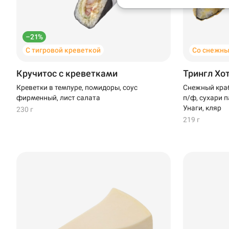
Анапа
Иглино
–21%
С тигровой креветкой
Со снежны
Ижевск
Кручитос с креветками
Трингл Хо
Крымск
Креветки в темпуре, помидоры, соус
Снежный краб
фирменный, лист салата
п/ф, сухари п
Кудрово
Унаги, кляр
230 г
219 г
Нагаево
Новороссийск
Новый Уренгой
Пермь
Салават