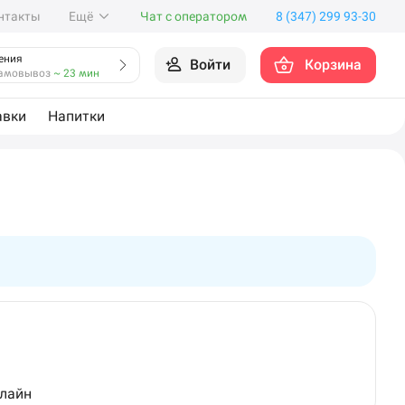
нтакты
Ещё
Чат с оператором
8 (347) 299 93-30
ения
Войти
Корзина
амовывоз
~ 23 мин
авки
Напитки
нлайн