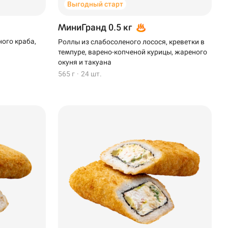
Выгодный старт
МиниГранд 0.5 кг
ного краба,
Роллы из слабосоленого лосося, креветки в
темпуре, варено-копченой курицы, жареного
окуня и такуана
565 г
·
24 шт.