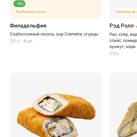
–5%
Любимый ролл
Любимый 
Филадельфия
Рэд Ролл
Слабосоленый лосось, сыр Cremette, огурцы
Рис, кляр, ва
спайс, помидо
231 г
·
8 шт.
кунжут, нори
273 г