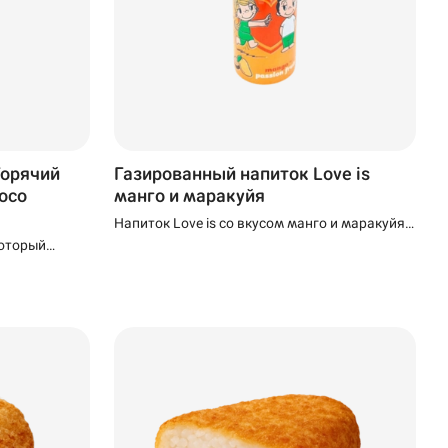
Горячий
Газированный напиток Love is
hoco
манго и маракуйя
Напиток Love is со вкусом манго и маракуйя
— это идеальное сочетание освежающей
который
газировки и сладкого тропического вкуса.
и горячим
пречный
ый, чуть
харом.