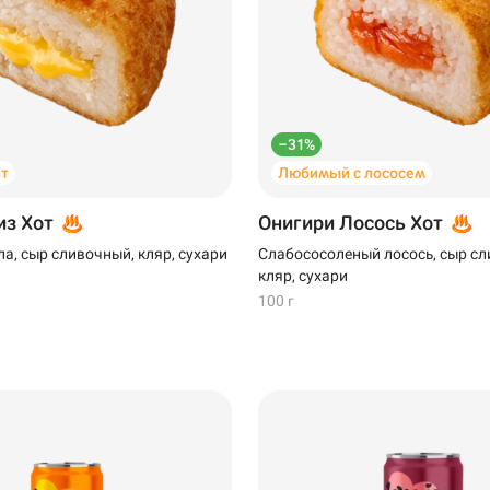
–31%
т
Любимый с лососем
из Хот
Онигири Лосось Хот
а, сыр сливочный, кляр, сухари
Слабососоленый лосось, сыр сл
кляр, сухари
100 г