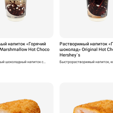
ый напиток «Горячий
Растворимый напиток «
Marshmallow Hot Choco
шоколад» Original Hot C
Hershey`s
ый шоколадный напиток с
Быстрорастворимый напиток, 
ильными маршмеллоу. Его
достаточно залить кипятком ил
овить прямо в стакане, залив
молоком, чтобы получить безу
 горячим молоком.
горячий шоколад. Его изысканн
горьковатый вкус великолепно
сбалансирован и подчеркнут са