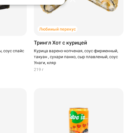
Любимый перекус
Трингл Хот с курицей
, соус спайс
Курица варено-копченая, соус фирменный,
такуан , сухари панко, сыр плавленый, соус
Унаги, кляр
219 г