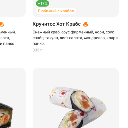
–17%
Любимый с крабом
Кручитос Хот Крабс
рменный,
Снежный краб, соус фирменный, нори, соус
алата,
спайс, такуан, лист салата, моцарелла, кляр и
 и панко
панко.
335 г