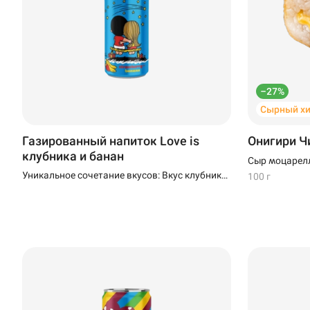
–27%
Сырный хи
Газированный напиток Love is
Онигири Ч
клубника и банан
Сыр моцарелл
Уникальное сочетание вкусов: Вкус клубники
100 г
и банана создаёт неповторимое сочетание,
которое порадует ваши вкусовые рецепторы
и подарит наслаждение.