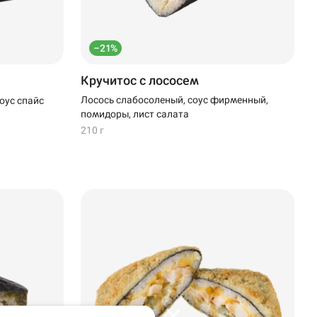
–21%
Кручитос с лососем
Лосось слабосоленый, соус фирменный,
оус спайс
помидоры, лист салата
210 г