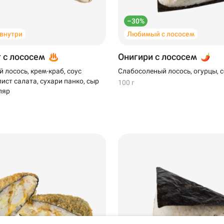
–30%
 внутри
Любимый с лососем
т с лососем
Онигири с лососем
 лосось, крем-краб, соус
Слабосоленый лосось, огурцы, с
ист салата, сухари панко, сыр
100 г
ляр
Уфа
Самовывоз