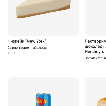
Стерлитамак
Темрюк
Уфа
Чебоксары
Чизкейк "New York"
Растворим
шоколад» 
Сырно-творожный десерт
Hershey`s
100 г
Восхитительн
нежными ван
можно пригот
кипятком или