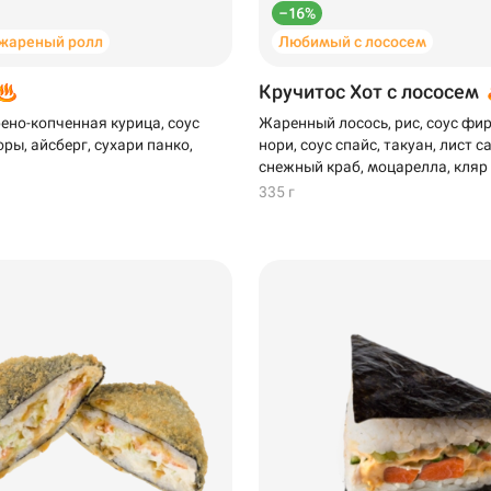
–16%
жареный ролл
Любимый с лососем
Кручитос Хот с лососем
рено-копченная курица, соус
Жаренный лосось, рис, соус фи
ры, айсберг, сухари панко,
нори, соус спайс, такуан, лист с
снежный краб, моцарелла, кляр
335 г