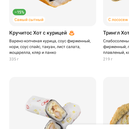
–15%
Самый сытный
С лососем
Кручитос Хот с курицей
Трингл Хо
Варено-копченая курица, соус фирменный,
Слабосоленый
нори, соус спайс, такуан, лист салата,
фирменный, л
моцарелла, кляр и панко
плавленый, к
335 г
219 г
Доставка
Уфа
Иглино
Выбрать ресторан
Нагаево
Пермь