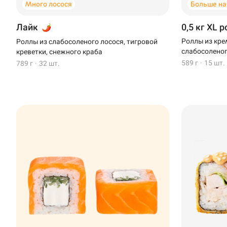
Много лосося
Больше на
Лайк
0,5 кг XL 
Роллы из кре
Роллы из слабосоленого лосося, тигровой
слабосоленог
креветки, снежного краба
589 г
·
15 шт.
789 г
·
32 шт.