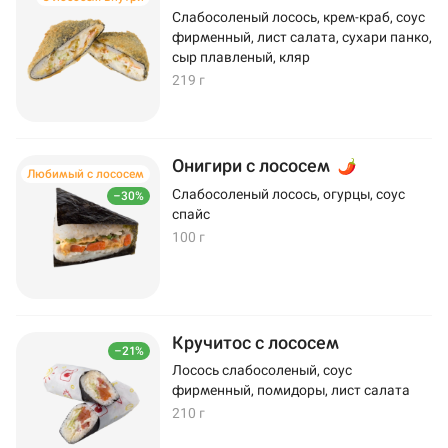
Слабосоленый лосось, крем-краб, соус
фирменный, лист салата, сухари панко,
сыр плавленый, кляр
219 г
Онигири с лососем
Любимый с лососем
Слабосоленый лосось, огурцы, соус
–30%
спайс
100 г
Кручитос с лососем
–21%
Лосось слабосоленый, соус
фирменный, помидоры, лист салата
210 г