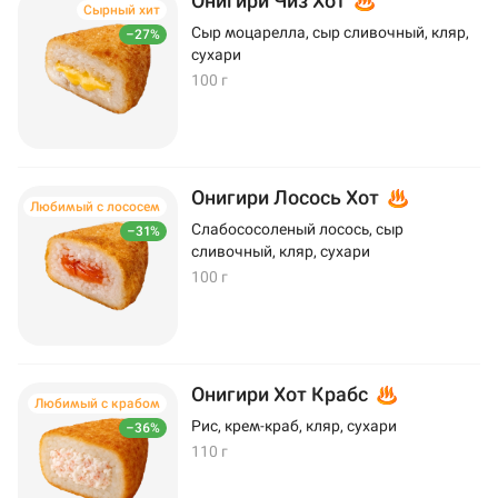
Онигири Чиз Хот
Сырный хит
Сыр моцарелла, сыр сливочный, кляр,
–27%
сухари
100 г
Онигири Лосось Хот
Любимый с лососем
Слабососоленый лосось, сыр
–31%
сливочный, кляр, сухари
100 г
Онигири Хот Крабс
Любимый с крабом
Рис, крем-краб, кляр, сухари
–36%
110 г