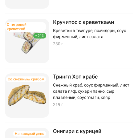
Кручитос с креветками
С тигровой
креветкой
Креветки в темпуре, помидоры, соус
–21%
фирменный, лист салата
230 г
Трингл Хот крабс
Со снежным крабом
Снежный краб, соус фирменный, лист
салата п/ф, сухари панко, сыр
плавленый, соус Унаги, кляр
219 г
Онигири с курицей
На каждый день