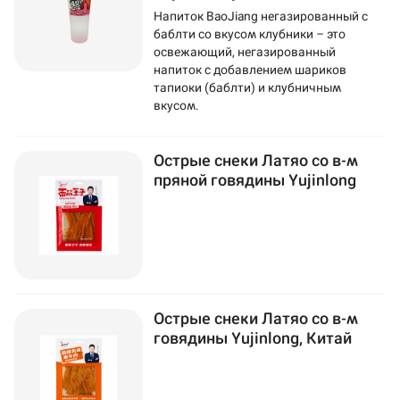
Напиток BaoJiang негазированный с
баблти со вкусом клубники – это
освежающий, негазированный
напиток с добавлением шариков
тапиоки (баблти) и клубничным
вкусом.
Острые снеки Латяо со в-м
пряной говядины Yujinlong
Острые снеки Латяо со в-м
говядины Yujinlong, Китай