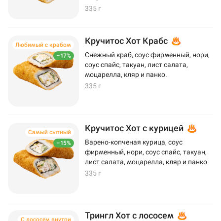
335 г
Кручитос Хот Крабс
Любимый с крабом
Снежный краб, соус фирменный, нори,
–17%
соус спайс, такуан, лист салата,
моцарелла, кляр и панко.
335 г
Кручитос Хот с курицей
Самый сытный
Варено-копченая курица, соус
–15%
фирменный, нори, соус спайс, такуан,
лист салата, моцарелла, кляр и панко
335 г
Трингл Хот с лососем
С лососем внутри