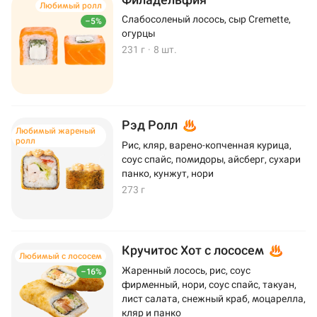
Любимый ролл
Слабосоленый лосось, сыр Cremette,
–5%
огурцы
231 г
·
8 шт.
Рэд Ролл
Любимый жареный
ролл
Рис, кляр, варено-копченная курица,
соус спайс, помидоры, айсберг, сухари
панко, кунжут, нори
273 г
Кручитос Хот с лососем
Любимый с лососем
Жаренный лосось, рис, соус
–16%
фирменный, нори, соус спайс, такуан,
лист салата, снежный краб, моцарелла,
кляр и панко