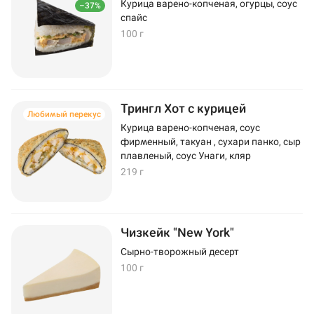
Курица варено-копченая, огурцы, соус
–37%
спайс
100 г
Трингл Хот с курицей
Любимый перекус
Курица варено-копченая, соус
фирменный, такуан , сухари панко, сыр
плавленый, соус Унаги, кляр
219 г
Чизкейк "New York"
Сырно-творожный десерт
100 г