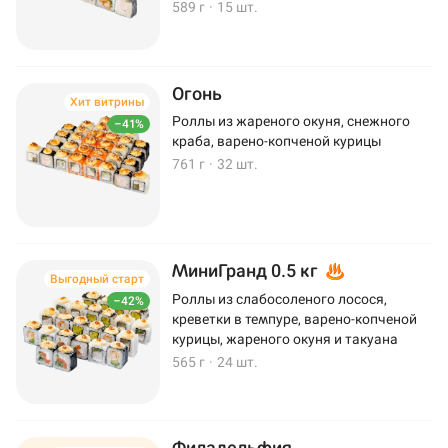
589 г
·
15 шт.
Огонь
Хит витрины
Роллы из жареного окуня, снежного
–41%
краба, варено-копченой курицы
761 г
·
32 шт.
МиниГранд 0.5 кг
Выгодный старт
Роллы из слабосоленого лосося,
–42%
креветки в темпуре, варено-копченой
курицы, жареного окуня и такуана
565 г
·
24 шт.
Филадельфия