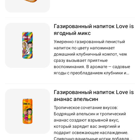
Газированный напиток Love is
ягодный микс
Умеренно газированный пенистый
напиток по цвету напоминает
домашний клубничный компот, чем
сразу вызывает приятные
воспоминания. В аромате — садовые
ягоды с преобладанием клубники и
смородины. Во вкусе ощущается
черника, а послевкусие напоминает
Газированный напиток Love is
популярную жвачку Love Is.
ананас апельсин
Тропическое сочетание вкусов:
Бодрящий апельсин и тропический
ананас создают взрывной вкус,
который зарядит вас энергией и
подарит освежающее наслаждение.
Сливочно-ванильные нотки добавляют