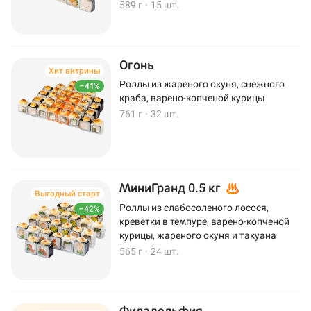
589 г
·
15 шт.
Огонь
Хит витрины
Роллы из жареного окуня, снежного
–41%
краба, варено-копченой курицы
761 г
·
32 шт.
МиниГранд 0.5 кг
Выгодный старт
Роллы из слабосоленого лосося,
–42%
креветки в темпуре, варено-копченой
курицы, жареного окуня и такуана
565 г
·
24 шт.
Филадельфия