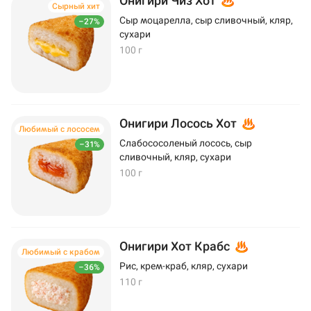
Онигири Чиз Хот
Сырный хит
Сыр моцарелла, сыр сливочный, кляр,
–27%
сухари
100 г
Онигири Лосось Хот
Любимый с лососем
Слабососоленый лосось, сыр
–31%
сливочный, кляр, сухари
100 г
Онигири Хот Крабс
Любимый с крабом
Рис, крем-краб, кляр, сухари
–36%
110 г