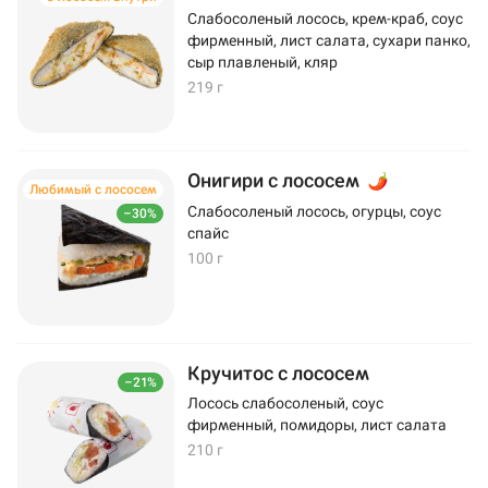
Слабосоленый лосось, крем-краб, соус
фирменный, лист салата, сухари панко,
сыр плавленый, кляр
219 г
Онигири с лососем
Любимый с лососем
Слабосоленый лосось, огурцы, соус
–30%
спайс
100 г
Кручитос с лососем
–21%
Лосось слабосоленый, соус
фирменный, помидоры, лист салата
210 г