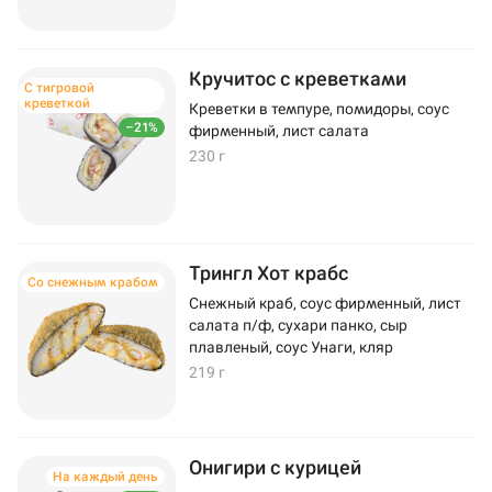
Кручитос с креветками
С тигровой
креветкой
Креветки в темпуре, помидоры, соус
–21%
фирменный, лист салата
230 г
Трингл Хот крабс
Со снежным крабом
Снежный краб, соус фирменный, лист
салата п/ф, сухари панко, сыр
плавленый, соус Унаги, кляр
219 г
Онигири с курицей
На каждый день