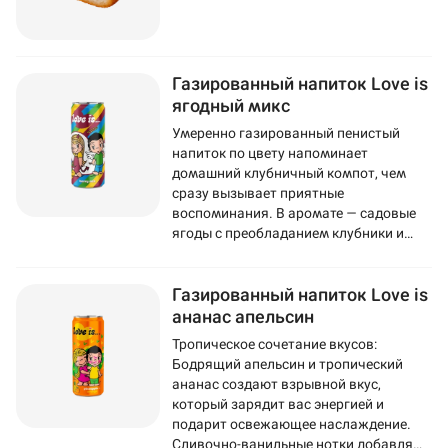
Газированный напиток Love is
ягодный микс
Умеренно газированный пенистый
напиток по цвету напоминает
домашний клубничный компот, чем
сразу вызывает приятные
воспоминания. В аромате — садовые
ягоды с преобладанием клубники и
смородины. Во вкусе ощущается
черника, а послевкусие напоминает
Газированный напиток Love is
популярную жвачку Love Is.
ананас апельсин
Тропическое сочетание вкусов:
Бодрящий апельсин и тропический
ананас создают взрывной вкус,
который зарядит вас энергией и
подарит освежающее наслаждение.
Сливочно-ванильные нотки добавляют