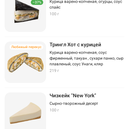
Курица варено-копченая, огурцы, соус
–37%
спайс
100 г
Трингл Хот с курицей
Любимый перекус
Курица варено-копченая, соус
фирменный, такуан , сухари панко, сыр
плавленый, соус Унаги, кляр
219 г
Чизкейк "New York"
Сырно-творожный десерт
100 г