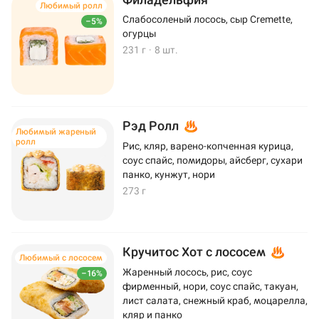
Любимый ролл
Слабосоленый лосось, сыр Cremette,
–5%
огурцы
231 г
·
8 шт.
Рэд Ролл
Любимый жареный
ролл
Рис, кляр, варено-копченная курица,
соус спайс, помидоры, айсберг, сухари
панко, кунжут, нори
273 г
Кручитос Хот с лососем
Любимый с лососем
Жаренный лосось, рис, соус
–16%
фирменный, нори, соус спайс, такуан,
лист салата, снежный краб, моцарелла,
кляр и панко