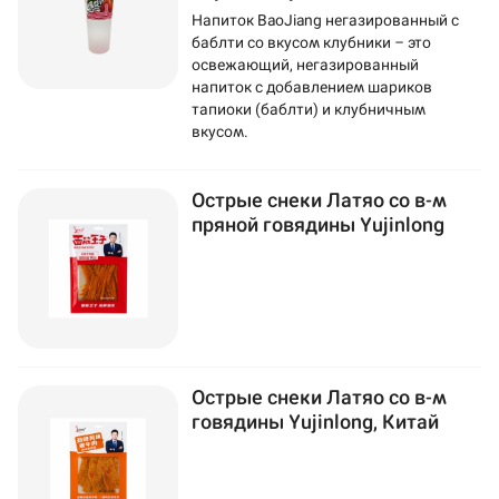
Напиток BaoJiang негазированный с
баблти со вкусом клубники – это
освежающий, негазированный
напиток с добавлением шариков
тапиоки (баблти) и клубничным
вкусом.
Острые снеки Латяо со в-м
пряной говядины Yujinlong
Острые снеки Латяо со в-м
говядины Yujinlong, Китай