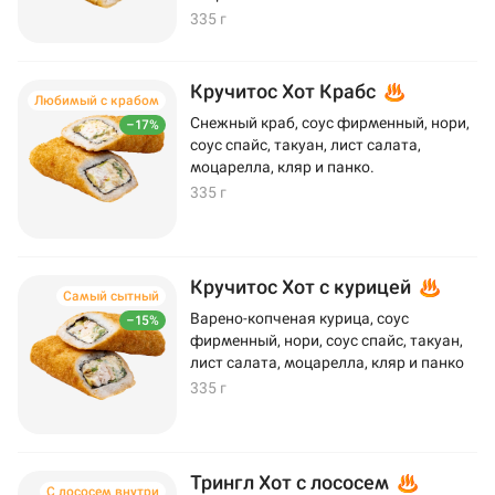
335 г
Кручитос Хот Крабс
Любимый с крабом
Снежный краб, соус фирменный, нори,
–17%
соус спайс, такуан, лист салата,
моцарелла, кляр и панко.
335 г
Кручитос Хот с курицей
Самый сытный
Варено-копченая курица, соус
–15%
фирменный, нори, соус спайс, такуан,
лист салата, моцарелла, кляр и панко
335 г
Трингл Хот с лососем
С лососем внутри